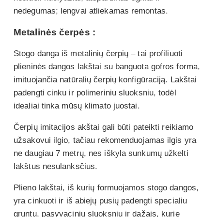
nedegumas; lengvai atliekamas remontas.
Metalinės čerpės :
Stogo danga iš metalinių čerpių – tai profiliuoti
plieninės dangos lakštai su banguota gofros forma,
imituojančia natūralių čerpių konfigūraciją. Lakštai
padengti cinku ir polimeriniu sluoksniu, todėl
idealiai tinka mūsų klimato juostai.
Čerpių imitacijos akštai gali būti pateikti reikiamo
užsakovui ilgio, tačiau rekomenduojamas ilgis yra
ne daugiau 7 metrų, nes iškyla sunkumų užkelti
lakštus nesulanksčius.
Plieno lakštai, iš kurių formuojamos stogo dangos,
yra cinkuoti ir iš abiejų pusių padengti specialiu
gruntu, pasyvaciniu sluoksniu ir dažais, kurie