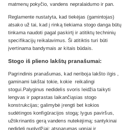
matmenų pokyčio, vandens nepralaidumo ir pan.
Reglamente nustatyta, kad tiekėjas (gamintojas)
atsako už tai, kad į rinką tiekiama stogo danga būtų
tinkama naudoti pagal paskirtį ir atitiktų techninių
specifikacijų reikalavimus. Ši atitiktis turi būti
įvertinama bandymais ar kitais būdais.
Stogo iš plieno lakštų pranašumai:
Pagrindinis pranašumas, kad neriboja lakšto ilgis ,
gaminami lakštai tokie, kokie reikalingi
stogui.Palyginus nedidelis svoris leidžia taikyti
lengvas ir paprastas laikančiąsias stogo
konstrukcijas; galimybė įrengti bet kokios
sudėtingos konfigūracijos stogą; lygus paviršus,
užtikrinantis gerą vandens nutekėjimą; santykinai
nedideli nuolydžiai; atsparumas ugniai ir