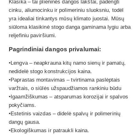
Klasika – tai plieninės dangos lakštai, padengti
cinku, aliumocinku ir polimeriniu sluoksniu, todėl
yra idealiai tinkantys mūsų klimato juostai. Mūsų
siūloma klasikinė stogo danga gaminama lygiu arba
reljefiniu paviršiumi.
Pagrindiniai dangos privalumai:
•Lengva – neapkrauna kitų namo sienų ir pamatų,
nedidelė stogo konstrukcijos kaina.
•Paprastas montavimas – tvirtinama paslėptais
varžtais, o siūlės užspaudžiamos rankiniu būdu
•Igaamžiškumas – atsparumas korozijai ir spalvos
pokyčiams.
•Estetinis vaizdas – didelė spalvų ir polimerinių
dangų gausa.
•Ekologiškumas ir patraukli kaina.