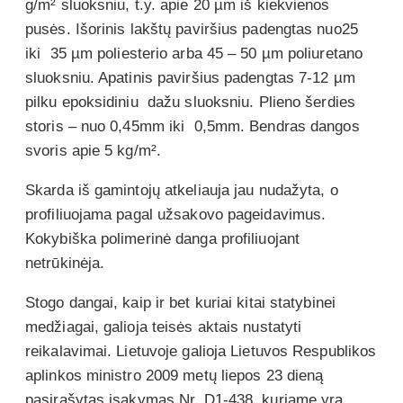
g/m² sluoksniu, t.y. apie 20 µm iš kiekvienos
pusės. Išorinis lakštų paviršius padengtas nuo25
iki 35 µm poliesterio arba 45 – 50 µm poliuretano
sluoksniu. Apatinis paviršius padengtas 7-12 µm
pilku epoksidiniu dažu sluoksniu. Plieno šerdies
storis – nuo 0,45mm iki 0,5mm. Bendras dangos
svoris apie 5 kg/m².
Skarda iš gamintojų atkeliauja jau nudažyta, o
profiliuojama pagal užsakovo pageidavimus.
Kokybiška polimerinė danga profiliuojant
netrūkinėja.
Stogo dangai, kaip ir bet kuriai kitai statybinei
medžiagai, galioja teisės aktais nustatyti
reikalavimai. Lietuvoje galioja Lietuvos Respublikos
aplinkos ministro 2009 metų liepos 23 dieną
pasirašytas įsakymas Nr. D1-438, kuriame yra