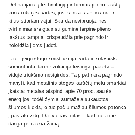
Dėl naujausių technologijų ir formos plieno lakštų
konstrukcijos tvirtos, jos išlieka stabilios net ir
kilus stipriam vėjui. Skarda nevibruoja, nes
tvirtinimas sraigtais su gumine tarpine plieno
lakštus tampriai prispaudžia prie pagrindo ir
neleidžia jiems judėti.
Taigi, jeigu stogo konstrukcija tvirta ir kokybiškai
sumontuota, termoizoliacija teisingai paklota –
viduje triukšmo nesigirdės. Taip pat nėra pagrindo
manyti, kad metalinis stogas karščių metu smarkiai
įkaista: metalas atspindi apie 70 proc. saulės
energijos, todėl žymiai sumažėja sukauptos
šilumos kiekis, o tuo pačiu mažiau šilumos patenka
į pastato vidų. Dar vienas mitas – kad metalinė
danga pritraukia žaibą.