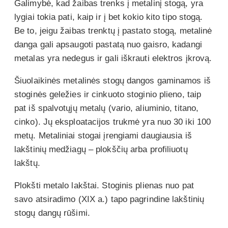
Galimybė, kad žaibas trenks į metalinį stogą, yra
lygiai tokia pati, kaip ir į bet kokio kito tipo stogą.
Be to, jeigu žaibas trenktų į pastato stogą, metalinė
danga gali apsaugoti pastatą nuo gaisro, kadangi
metalas yra nedegus ir gali iškrauti elektros įkrovą.
Šiuolaikinės metalinės stogų dangos gaminamos iš
stoginės geležies ir cinkuoto stoginio plieno, taip
pat iš spalvotųjų metalų (vario, aliuminio, titano,
cinko). Jų eksploatacijos trukmė yra nuo 30 iki 100
metų. Metaliniai stogai įrengiami daugiausia iš
lakštinių medžiagų – plokščių arba profiliuotų
lakštų.
Plokšti metalo lakštai. Stoginis plienas nuo pat
savo atsiradimo (XIX a.) tapo pagrindine lakštinių
stogų dangų rūšimi.