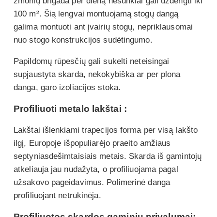
žmonių brigada per dieną nesunkiai gali uždengti iki
100 m². Šią lengvai montuojamą stogų dangą
galima montuoti ant įvairių stogų, nepriklausomai
nuo stogo konstrukcijos sudėtingumo.
Papildomų rūpesčių gali sukelti neteisingai
supjaustyta skarda, nekokybiška ar per plona
danga, garo izoliacijos stoka.
Profiliuoti metalo lakštai :
Lakštai išlenkiami trapecijos forma per visą lakšto
ilgį, Europoje išpopuliarėjo praeito amžiaus
septyniasdešimtaisiais metais. Skarda iš gamintojų
atkeliauja jau nudažyta, o profiliuojama pagal
užsakovo pageidavimus. Polimerinė danga
profiliuojant netrūkinėja.
Profiliuotos skardos gaminių privalumai: