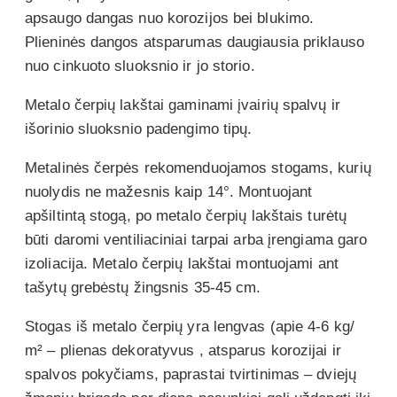
apsaugo dangas nuo korozijos bei blukimo.
Plieninės dangos atsparumas daugiausia priklauso
nuo cinkuoto sluoksnio ir jo storio.
Metalo čerpių lakštai gaminami įvairių spalvų ir
išorinio sluoksnio padengimo tipų.
Metalinės čerpės rekomenduojamos stogams, kurių
nuolydis ne mažesnis kaip 14°. Montuojant
apšiltintą stogą, po metalo čerpių lakštais turėtų
būti daromi ventiliaciniai tarpai arba įrengiama garo
izoliacija. Metalo čerpių lakštai montuojami ant
tašytų grebėstų žingsnis 35-45 cm.
Stogas iš metalo čerpių yra lengvas (apie 4-6 kg/
m² – plienas dekoratyvus , atsparus korozijai ir
spalvos pokyčiams, paprastai tvirtinimas – dviejų