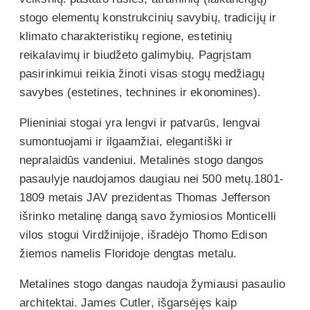
stogo elementų konstrukcinių savybių, tradicijų ir
klimato charakteristikų regione, estetinių
reikalavimų ir biudžeto galimybių. Pagrįstam
pasirinkimui reikia žinoti visas stogų medžiagų
savybes (estetines, technines ir ekonomines).
Plieniniai stogai yra lengvi ir patvarūs, lengvai
sumontuojami ir ilgaamžiai, elegantiški ir
nepralaidūs vandeniui. Metalinės stogo dangos
pasaulyje naudojamos daugiau nei 500 metų.1801-
1809 metais JAV prezidentas Thomas Jefferson
išrinko metalinę dangą savo žymiosios Monticelli
vilos stogui Virdžinijoje, išradėjo Thomo Edison
žiemos namelis Floridoje dengtas metalu.
Metalines stogo dangas naudoja žymiausi pasaulio
architektai. James Cutler, išgarsėjęs kaip