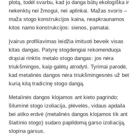
plotą, todėl svarbu, kad jo danga būtų ekologiška ir
nekenktų nei žmogui, nei aplinkai. Mažas svoris –
maža stogo konstrukcijos kaina, neapkraunamos
kitos namo konstrukcijos: sienos, pamatai.
Įvairus profiliavimas leidžia imituoti beveik visas
kitas dangas. Patyrę stogdengiai rekomenduoja
drąsiai rinktis metalo stogo dangas: jos nėra
triukšmingos, kaip galėtų atrodyti. Tyrimai parodė,
kad metalinės dangos nėra triukšmingesnės už bet
kurią kitą tradicinę stogo dangą.
Metalinės dangos klojamos ant kieto pagrindo;
šiluminė stogo izoliacija, plėvelės, vidaus apdaila
bei atiko erdvė (metalinės dangos klojamos tik ant
šlaitinio stogo) sudaro papildomą garso izoliaciją,
slopina garsus.