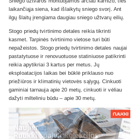
Sniego užtvaros montuojamos arčiau karnizo, ties
laikančiąja siena, kad išlaikytų sniego svorį. Ant
ilgų šlaitų įrengiama daugiau sniego užtvarų eilių.
Stogo priedų tvirtinimo detales reikia tikrinti
kasmet. Tarpinės tvirtinimo vietose turi būti
nepažeistos. Stogo priedų tvirtinimo detales naujai
pastatytuose ir renovuotuose statiniuose patikrinti
reikia apytikriai 3 kartus per metus. Jų
eksploatacijos laikas bei būklė priklauso nuo
priežiūros ir klimatinių vietovės sąlygų. Cinkuoti
gaminiai tarnauja apie 20 metų, cinkuoti ir vėliau
dažyti milteliniu būdu – apie 30 metų.