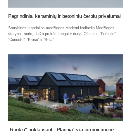
Pagrindiniai keraminių ir betoninių čerpių privalumai
Statybinės ir apdailos medžiagos Moderni izoliacija Medžiagos
statybai, sodo, daržo prekės Langai ir durys Oficialus “Forbuild”,
“Conecto”, “Kraso” ir “Bela”
„Ruukki“ priklausanti „Plannja“ yra pirmoji įmonė