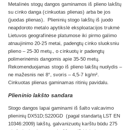
Metalinės stogų dangos gaminamos iš plieno lakštų
su cinko danga (cinkuotas plienas) arba be jos
(juodas plienas). Plieninių stogo lakštų iš juodo
neapdoroto metalo apytikslė eksploatacijos trukmė
Lietuvos geografinėse platumose iki pirmo galimo
atnaujinimo 20-25 metai, padengtų cinko sluoksniu
plieno – 25-30 metų., o cinkuotų ir padengtų
polimerinėmis dangomis apie 35-50 metų.
Rekomenduojamas stogo iš plieno lakštų nuolydis –
ne mažesnis nei 8°, svoris – 4,5-7 kg/m².
Cinkuotas plienas gaminamas ritinių pavidalu.
Plieninio lakšto sandara
Stogo dangos lapai gaminami iš šalto valcavimo
plieninių DX51D;S220GD (pagal standartą LST EN
10346:2009) lakštų, galvanizuotų karštu būdu 275