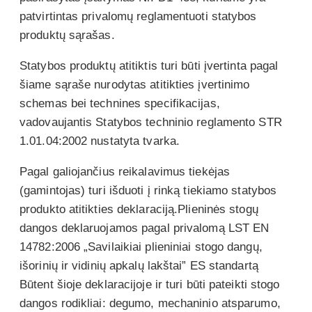
patvirtintas privalomų reglamentuoti statybos
produktų sąrašas.
Statybos produktų atitiktis turi būti įvertinta pagal
šiame sąraše nurodytas atitikties įvertinimo
schemas bei technines specifikacijas,
vadovaujantis Statybos techninio reglamento STR
1.01.04:2002 nustatyta tvarka.
Pagal galiojančius reikalavimus tiekėjas
(gamintojas) turi išduoti į rinką tiekiamo statybos
produkto atitikties deklaraciją.Plieninės stogų
dangos deklaruojamos pagal privalomą LST EN
14782:2006 „Savilaikiai plieniniai stogo dangų,
išorinių ir vidinių apkalų lakštai” ES standartą
Būtent šioje deklaracijoje ir turi būti pateikti stogo
dangos rodikliai: degumo, mechaninio atsparumo,