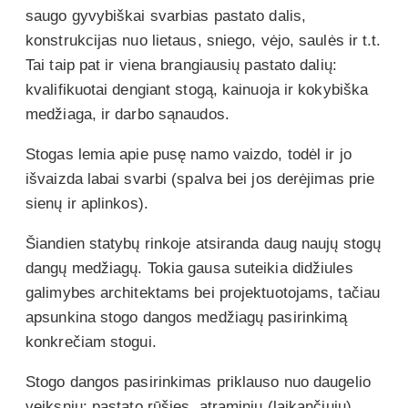
saugo gyvybiškai svarbias pastato dalis,
konstrukcijas nuo lietaus, sniego, vėjo, saulės ir t.t.
Tai taip pat ir viena brangiausių pastato dalių:
kvalifikuotai dengiant stogą, kainuoja ir kokybiška
medžiaga, ir darbo sąnaudos.
Stogas lemia apie pusę namo vaizdo, todėl ir jo
išvaizda labai svarbi (spalva bei jos derėjimas prie
sienų ir aplinkos).
Šiandien statybų rinkoje atsiranda daug naujų stogų
dangų medžiagų. Tokia gausa suteikia didžiules
galimybes architektams bei projektuotojams, tačiau
apsunkina stogo dangos medžiagų pasirinkimą
konkrečiam stogui.
Stogo dangos pasirinkimas priklauso nuo daugelio
veiksnių: pastato rūšies, atraminių (laikančiųjų)