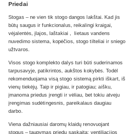
Priedai
Stogas – ne vien tik stogo dangos lakštai. Kad jis
būtų saugus ir funkcionalus, reikalingi kraigai,
vėjalentės, įlajos, laštakiai , lietaus vandens
nuvedimo sistema, kopėčios, stogo tilteliai ir sniego
užtvaros.
Visos stogo komplekto dalys turi būti suderinamos
tarpusavyje, patikrintos, aukštos kokybės. Todėl
rekomenduojama visą stogo sistemą pirkti iškart, iš
vienų tiekėjų. Taip ir pigiau, ir patogiau; aišku,
įmanoma priedus įrengti ir vėliau, bet tokiu atveju
įrengimas sudėtingesnis, pareikalaus daugiau
darbo.
Viena dažniausiai daromų klaidų renovuojant
stogus – taupymas priedų sąskaita: ventiliacijos