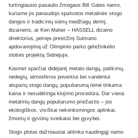
turtingiausio pasaulio žmogaus Bill Gates namo,
kuriame jis panaudojo spalvotos metalinės stogo
dangos ir tradicinių sienų medžiagų derinį,
dizaineris, ar Ken Maher – HASSELL dizaino
direktorius, pelnęs prestižinį Sulmano
apdovanojimą už Olimpinio parko geležinkelio
stoties projektą Sidnėjuje.
Kasmet sparčiai didėjantį metalo dangų, patikimų,
nedegių, atmosferos poveikiui bei vandeniui
atsparių stogo dangų, populiarumą lėmė tinkama
kaina ir nesudėtinga klojimo procedūra. Dar viena
metalinių dangų populiarumo priežastis – jos
ekologiškos, visiškai nekenksmingos aplinkai,
žmonių ir gyvūnų sveikatai bei gyvybei.
Stogo plotas dažniausiai atitinka naudingąjį namo