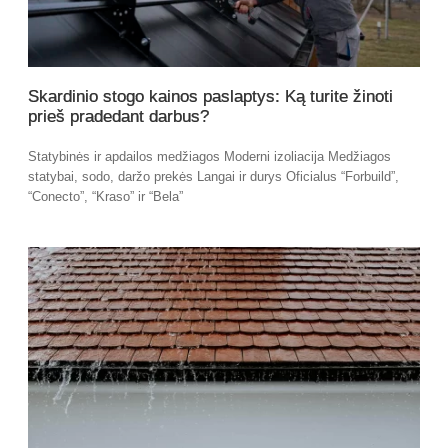
Skardinio stogo kainos paslaptys: Ką turite žinoti
prieš pradedant darbus?
Statybinės ir apdailos medžiagos Moderni izoliacija Medžiagos
statybai, sodo, daržo prekės Langai ir durys Oficialus “Forbuild”,
“Conecto”, “Kraso” ir “Bela”