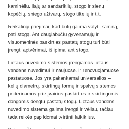
kaminėlių, įlajų ar sandariklių, stogo ir sienų
kopėčių, sniego užtvarų, stogo tiltelių ir t.t.
Reikalingi priėjimai, kad būtų galima valyti kaminą,
patį stogą. Ant daugiabučių gyvenamųjų ir
visuomeninės paskirties pastatų stogų turi būti
įrengti aptvėrimai, išlipimai ant stogo.
Lietaus nuvedimo sistemos įrengiamos lietaus
vandens nuvedimui ir naujuose, ir renovuojamuose
pastatuose. Jos yra pakankamai universalios –
kelių diametrų, skirtingų formų ir spalvų sistemos
priderinamos prie įvairios paskirties ir skirtingomis
dangomis dengtų pastatų stogų. Lietaus vandens
nuvedimo sistemą galima įrengti ir vėliau, tačiau
tada reikės papildomai tvirtinti laikiklius.