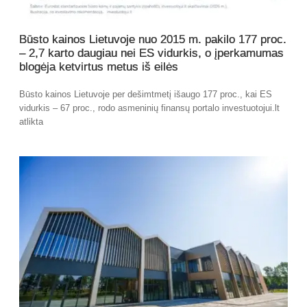
Būsto kainos Lietuvoje nuo 2015 m. pakilo 177 proc.
– 2,7 karto daugiau nei ES vidurkis, o įperkamumas
blogėja ketvirtus metus iš eilės
Būsto kainos Lietuvoje per dešimtmetį išaugo 177 proc., kai ES
vidurkis – 67 proc., rodo asmeninių finansų portalo investuotojui.lt
atlikta