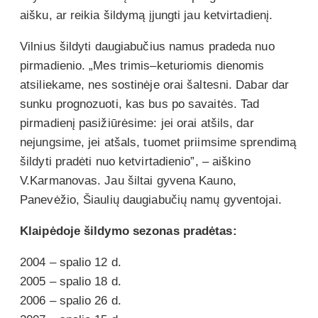
aišku, ar reikia šildymą įjungti jau ketvirtadienį.
Vilnius šildyti daugiabučius namus pradeda nuo
pirmadienio. „Mes trimis–keturiomis dienomis
atsiliekame, nes sostinėje orai šaltesni. Dabar dar
sunku prognozuoti, kas bus po savaitės. Tad
pirmadienį pasižiūrėsime: jei orai atšils, dar
nejungsime, jei atšals, tuomet priimsime sprendimą
šildyti pradėti nuo ketvirtadienio”, – aiškino
V.Karmanovas. Jau šiltai gyvena Kauno,
Panevėžio, Šiaulių daugiabučių namų gyventojai.
Klaipėdoje šildymo sezonas pradėtas:
2004 – spalio 12 d.
2005 – spalio 18 d.
2006 – spalio 26 d.