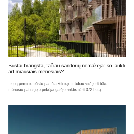
Būstai brangsta, tačiau sandorių nemažėja: ko laukti
artimiausiais mėnesiais?
Liepą pirminio būsto pasiūla Vilniuje ir toliau viršijo 6 tūkst. –
mėnesio pabaigoje pirkėjai galėjo rinktis iš 6 072 butų.