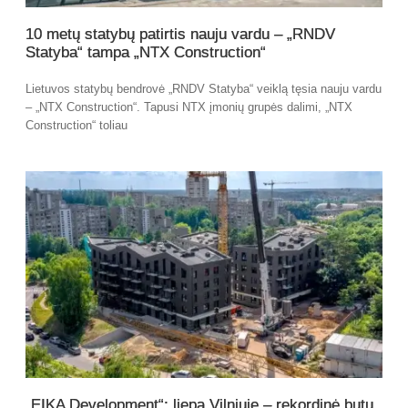
10 metų statybų patirtis nauju vardu – „RNDV
Statyba“ tampa „NTX Construction“
Lietuvos statybų bendrovė „RNDV Statyba“ veiklą tęsia nauju vardu
– „NTX Construction“. Tapusi NTX įmonių grupės dalimi, „NTX
Construction“ toliau
„EIKA Development“: liepą Vilniuje – rekordinė butų