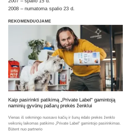
2007 – spalio 15 d.
2008 – numatoma spalio 23 d.
REKOMENDUOJAME
Kaip pasirinkti patikimą „Private Label“ gamintoją
naminių gyvūnų pašarų prekės ženklui
Vienas iš sėkmingo nuosavo kačių ir šunų ėdalo prekės ženklo
veiksnių laikomas patikimo „Private Label“ gamintojo pasirinkimas.
Būtent nuo partnerio