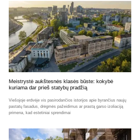
Meistrystė aukštesnės klasės būste: kokybė
kuriama dar prieš statybų pradžią
Viešojoje erdvėje vis pasirodančios istorijos apie byrančius naujų
pastatų fasadus, drėgmės pažeidimus ar prastą garso izoliaciją
primena, kad estetiniai sprendimai