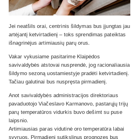
Jei neatšils orai, centrinis šildymas bus įjungtas jau
artėjantį ketvirtadienį – toks sprendimas pateiktas
išnagrinėjus artimiausių parų orus.
Vakar vykusiame pasitarime Klaipėdos
savivaldybės atstovai nusprendė, jog racionaliausia
šildymo sezoną uostamiestyje pradėti ketvirtadienį.
Tačiau galutinai bus nuspręsta pirmadienį.
Anot savivaldybės administracijos direktoriaus
pavaduotojo Viačeslavo Karmanovo, pastarųjų trijų
parų temperatūros vidurkis buvo dešimt su puse
laipsnio.
Artimiausias paras vidutinė oro temperatūra labai
svyruos. Pirmadienį sutikslinus prognozes bus