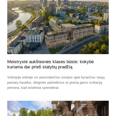
Meistrystė aukštesnės klasės būste: kokybė
kuriama dar prieš statybų pradžią
Viešojoje erdvėje vis pasirodančios istorijos apie byrančius naujų
pastatų fasadus, drėgmės pažeidimus ar prastą garso izoliaciją
primena, kad estetiniai sprendimai