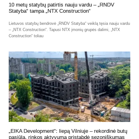
10 metų statybų patirtis nauju vardu – „RNDV
Statyba“ tampa „NTX Construction“
Lietuvos statybų bendrovė „RNDV Statyba“ veiklą tęsia nauju vardu
– „NTX Construction“. Tapusi NTX įmonių grupės dalimi, „NTX
Construction“ toliau
„EIKA Development“: liepą Vilniuje – rekordinė butų
pasiūla, rinkos aktyvumą pristabdė sezoniškumas