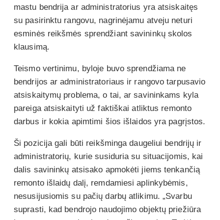
mastu bendrija ar administratorius yra atsiskaitęs
su pasirinktu rangovu, nagrinėjamu atveju neturi
esminės reikšmės sprendžiant savininkų skolos
klausimą.
Teismo vertinimu, byloje buvo sprendžiama ne
bendrijos ar administratoriaus ir rangovo tarpusavio
atsiskaitymų problema, o tai, ar savininkams kyla
pareiga atsiskaityti už faktiškai atliktus remonto
darbus ir kokia apimtimi šios išlaidos yra pagrįstos.
Ši pozicija gali būti reikšminga daugeliui bendrijų ir
administratorių, kurie susiduria su situacijomis, kai
dalis savininkų atsisako apmokėti jiems tenkančią
remonto išlaidų dalį, remdamiesi aplinkybėmis,
nesusijusiomis su pačių darbų atlikimu. „Svarbu
suprasti, kad bendrojo naudojimo objektų priežiūra