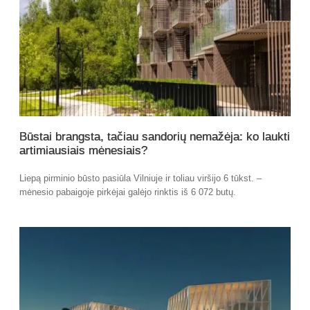
Būstai brangsta, tačiau sandorių nemažėja: ko laukti
artimiausiais mėnesiais?
Liepą pirminio būsto pasiūla Vilniuje ir toliau viršijo 6 tūkst. –
mėnesio pabaigoje pirkėjai galėjo rinktis iš 6 072 butų.