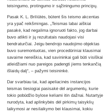
teisingumo, protingumo ir sąžiningumo principų.
Pasak K. L. Briliūtės, būtent šis teismo akcentas
yra ypač reikšmingas. „Teismas labai aiškiai
pasakė, kad negalima ignoruoti fakto, jog darbai
buvo atlikti ir jų rezultatais naudojasi visi
bendraturčiai. Jeigu bendrojo naudojimo objektas
buvo suremontuotas, vien procedūriniai klausimai
savaime nereiškia, kad savininkai gali būti visiškai
atleidžiami nuo pareigos padengti jiems tenkančią
išlaidų dalį“, – pažymi teisininkė.
Dar svarbiau tai, kad apeliacinės instancijos
teismas tiesiogiai pasisakė dėl argumentų, kurie
tokio pobūdžio bylose keliami itin dažnai. Nutartyje
nurodyta, kad aplinkybės dėl pirkimų taisyklių
laikymosi ar nesilaikymo bei klausimai, kokiu