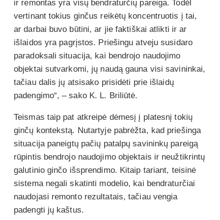
ir remontas yra visų bendraturčių pareiga. Todėl
vertinant tokius ginčus reikėtų koncentruotis į tai,
ar darbai buvo būtini, ar jie faktiškai atlikti ir ar
išlaidos yra pagrįstos. Priešingu atveju susidaro
paradoksali situacija, kai bendrojo naudojimo
objektai sutvarkomi, jų naudą gauna visi savininkai,
tačiau dalis jų atsisako prisidėti prie išlaidų
padengimo“, – sako K. L. Briliūtė.
Teismas taip pat atkreipė dėmesį į platesnį tokių
ginčų kontekstą. Nutartyje pabrėžta, kad priešinga
situacija paneigtų pačių patalpų savininkų pareigą
rūpintis bendrojo naudojimo objektais ir neužtikrintų
galutinio ginčo išsprendimo. Kitaip tariant, teisinė
sistema negali skatinti modelio, kai bendraturčiai
naudojasi remonto rezultatais, tačiau vengia
padengti jų kaštus.