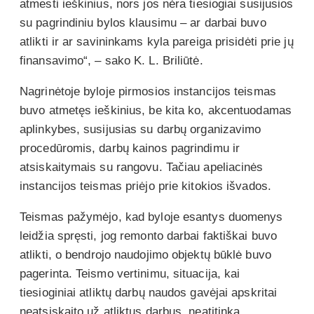
atmesti ieškinius, nors jos nėra tiesiogiai susijusios
su pagrindiniu bylos klausimu – ar darbai buvo
atlikti ir ar savininkams kyla pareiga prisidėti prie jų
finansavimo“, – sako K. L. Briliūtė.
Nagrinėtoje byloje pirmosios instancijos teismas
buvo atmetęs ieškinius, be kita ko, akcentuodamas
aplinkybes, susijusias su darbų organizavimo
procedūromis, darbų kainos pagrindimu ir
atsiskaitymais su rangovu. Tačiau apeliacinės
instancijos teismas priėjo prie kitokios išvados.
Teismas pažymėjo, kad byloje esantys duomenys
leidžia spręsti, jog remonto darbai faktiškai buvo
atlikti, o bendrojo naudojimo objektų būklė buvo
pagerinta. Teismo vertinimu, situacija, kai
tiesioginiai atliktų darbų naudos gavėjai apskritai
neatsiskaito už atliktus darbus, neatitinka