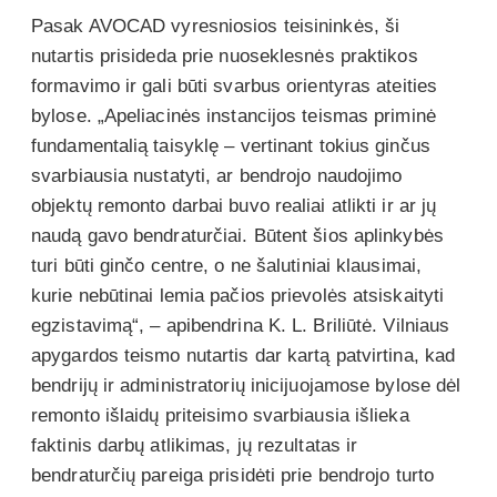
Pasak AVOCAD vyresniosios teisininkės, ši
nutartis prisideda prie nuoseklesnės praktikos
formavimo ir gali būti svarbus orientyras ateities
bylose. „Apeliacinės instancijos teismas priminė
fundamentalią taisyklę – vertinant tokius ginčus
svarbiausia nustatyti, ar bendrojo naudojimo
objektų remonto darbai buvo realiai atlikti ir ar jų
naudą gavo bendraturčiai. Būtent šios aplinkybės
turi būti ginčo centre, o ne šalutiniai klausimai,
kurie nebūtinai lemia pačios prievolės atsiskaityti
egzistavimą“, – apibendrina K. L. Briliūtė. Vilniaus
apygardos teismo nutartis dar kartą patvirtina, kad
bendrijų ir administratorių inicijuojamose bylose dėl
remonto išlaidų priteisimo svarbiausia išlieka
faktinis darbų atlikimas, jų rezultatas ir
bendraturčių pareiga prisidėti prie bendrojo turto