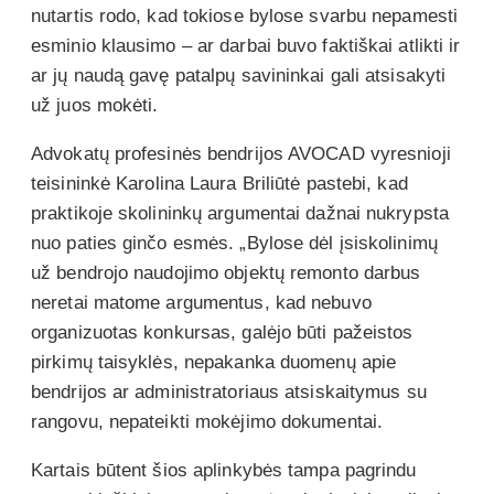
nutartis rodo, kad tokiose bylose svarbu nepamesti
esminio klausimo – ar darbai buvo faktiškai atlikti ir
ar jų naudą gavę patalpų savininkai gali atsisakyti
už juos mokėti.
Advokatų profesinės bendrijos AVOCAD vyresnioji
teisininkė Karolina Laura Briliūtė pastebi, kad
praktikoje skolininkų argumentai dažnai nukrypsta
nuo paties ginčo esmės. „Bylose dėl įsiskolinimų
už bendrojo naudojimo objektų remonto darbus
neretai matome argumentus, kad nebuvo
organizuotas konkursas, galėjo būti pažeistos
pirkimų taisyklės, nepakanka duomenų apie
bendrijos ar administratoriaus atsiskaitymus su
rangovu, nepateikti mokėjimo dokumentai.
Kartais būtent šios aplinkybės tampa pagrindu