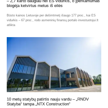
– 2,7 karto daugiau nei ES vidurkis, o įperkamumas
blogėja ketvirtus metus iš eilės
Būsto kainos Lietuvoje per dešimtmetį išaugo 177 proc., kai ES
vidurkis – 67 proc., rodo asmeninių finansų portalo investuotojui.lt
atlikta
10 metų statybų patirtis nauju vardu – „RNDV
Statyba“ tampa „NTX Construction“