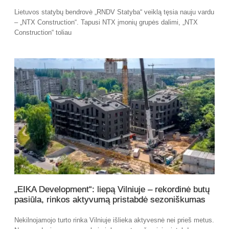
Lietuvos statybų bendrovė „RNDV Statyba“ veiklą tęsia nauju vardu
– „NTX Construction“. Tapusi NTX įmonių grupės dalimi, „NTX
Construction“ toliau
„EIKA Development“: liepą Vilniuje – rekordinė butų
pasiūla, rinkos aktyvumą pristabdė sezoniškumas
Nekilnojamojo turto rinka Vilniuje išlieka aktyvesnė nei prieš metus.