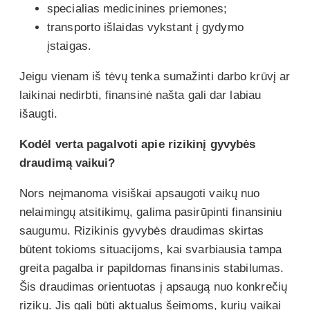
specialias medicinines priemones;
transporto išlaidas vykstant į gydymo
įstaigas.
Jeigu vienam iš tėvų tenka sumažinti darbo krūvį ar
laikinai nedirbti, finansinė našta gali dar labiau
išaugti.
Kodėl verta pagalvoti apie rizikinį gyvybės
draudimą vaikui?
Nors neįmanoma visiškai apsaugoti vaikų nuo
nelaimingų atsitikimų, galima pasirūpinti finansiniu
saugumu. Rizikinis gyvybės draudimas skirtas
būtent tokioms situacijoms, kai svarbiausia tampa
greita pagalba ir papildomas finansinis stabilumas.
Šis draudimas orientuotas į apsaugą nuo konkrečių
rizikų. Jis gali būti aktualus šeimoms, kurių vaikai