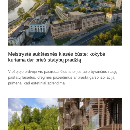
Meistrystė aukštesnės klasės būste: kokybė
kuriama dar prieš statybų pradžią
Viešojoje erdvėje vis pasirodančios istorijos apie byrančius naujų
pastatų fasadus, drėgmės pažeidimus ar prastą garso izoliaciją
primena, kad estetiniai sprendimai