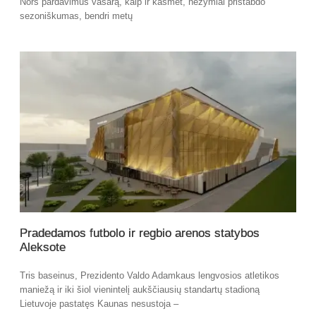
Nors pardavimus vasarą, kaip ir kasmet, nežymiai pristabdo
sezoniškumas, bendri metų
Pradedamos futbolo ir regbio arenos statybos
Aleksote
Tris baseinus, Prezidento Valdo Adamkaus lengvosios atletikos
maniežą ir iki šiol vienintelį aukščiausių standartų stadioną
Lietuvoje pastatęs Kaunas nesustoja –