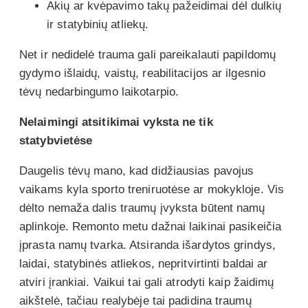
Akių ar kvėpavimo takų pažeidimai dėl dulkių
ir statybinių atliekų.
Net ir nedidelė trauma gali pareikalauti papildomų
gydymo išlaidų, vaistų, reabilitacijos ar ilgesnio
tėvų nedarbingumo laikotarpio.
Nelaimingi atsitikimai vyksta ne tik
statybvietėse
Daugelis tėvų mano, kad didžiausias pavojus
vaikams kyla sporto treniruotėse ar mokykloje. Vis
dėlto nemaža dalis traumų įvyksta būtent namų
aplinkoje. Remonto metu dažnai laikinai pasikeičia
įprasta namų tvarka. Atsiranda išardytos grindys,
laidai, statybinės atliekos, nepritvirtinti baldai ar
atviri įrankiai. Vaikui tai gali atrodyti kaip žaidimų
aikštelė, tačiau realybėje tai padidina traumų