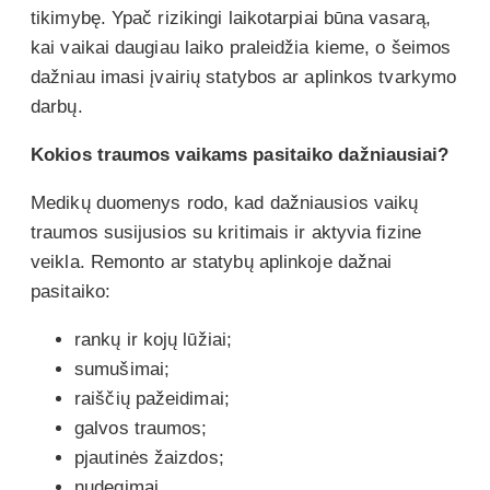
tikimybę. Ypač rizikingi laikotarpiai būna vasarą,
kai vaikai daugiau laiko praleidžia kieme, o šeimos
dažniau imasi įvairių statybos ar aplinkos tvarkymo
darbų.
Kokios traumos vaikams pasitaiko dažniausiai?
Medikų duomenys rodo, kad dažniausios vaikų
traumos susijusios su kritimais ir aktyvia fizine
veikla. Remonto ar statybų aplinkoje dažnai
pasitaiko:
rankų ir kojų lūžiai;
sumušimai;
raiščių pažeidimai;
galvos traumos;
pjautinės žaizdos;
nudegimai.