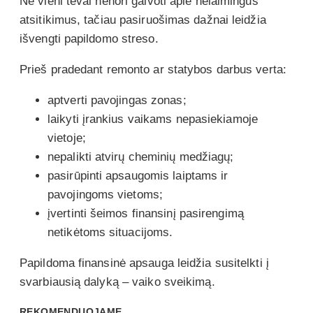
Nė vieni tėvai nenori galvoti apie nelaimingus
atsitikimus, tačiau pasiruošimas dažnai leidžia
išvengti papildomo streso.
Prieš pradedant remonto ar statybos darbus verta:
aptverti pavojingas zonas;
laikyti įrankius vaikams nepasiekiamoje
vietoje;
nepalikti atvirų cheminių medžiagų;
pasirūpinti apsaugomis laiptams ir
pavojingoms vietoms;
įvertinti šeimos finansinį pasirengimą
netikėtoms situacijoms.
Papildoma finansinė apsauga leidžia susitelkti į
svarbiausią dalyką – vaiko sveikimą.
REKOMENDUOJAME