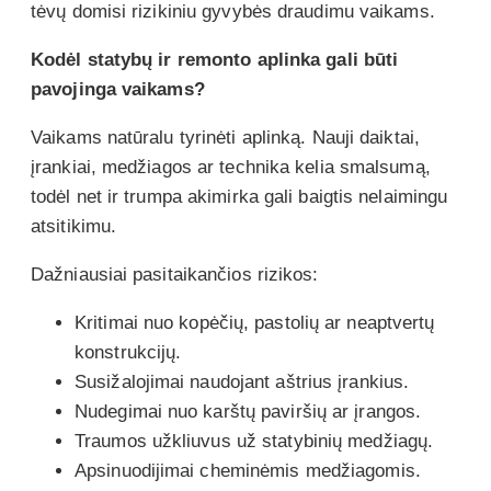
tėvų domisi rizikiniu gyvybės draudimu vaikams.
Kodėl statybų ir remonto aplinka gali būti
pavojinga vaikams?
Vaikams natūralu tyrinėti aplinką. Nauji daiktai,
įrankiai, medžiagos ar technika kelia smalsumą,
todėl net ir trumpa akimirka gali baigtis nelaimingu
atsitikimu.
Dažniausiai pasitaikančios rizikos:
Kritimai nuo kopėčių, pastolių ar neaptvertų
konstrukcijų.
Susižalojimai naudojant aštrius įrankius.
Nudegimai nuo karštų paviršių ar įrangos.
Traumos užkliuvus už statybinių medžiagų.
Apsinuodijimai cheminėmis medžiagomis.