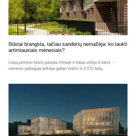
Būstai brangsta, tačiau sandorių nemažėja: ko laukti
artimiausiais mėnesiais?
Liepą pirminio būsto pasiūla Vilniuje ir toliau viršijo 6 tūkst. –
mėnesio pabaigoje pirkėjai galėjo rinktis iš 6 072 butų.