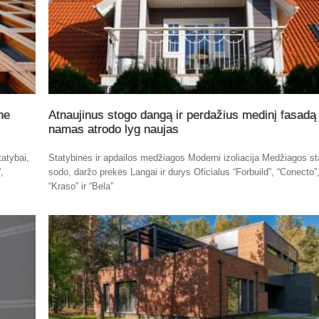
ne
Atnaujinus stogo dangą ir perdažius medinį fasadą
namas atrodo lyg naujas
atybai,
Statybinės ir apdailos medžiagos Moderni izoliacija Medžiagos st
,
sodo, daržo prekės Langai ir durys Oficialus “Forbuild”, “Conecto”
“Kraso” ir “Bela”