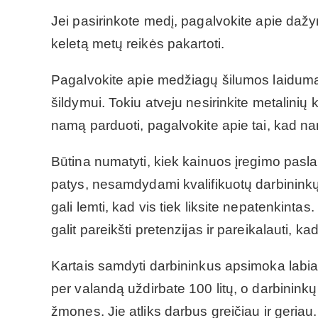
Jei pasirinkote medį, pagalvokite apie dažy
keletą metų reikės pakartoti.
Pagalvokite apie medžiagų šilumos laidumą
šildymui. Tokiu atveju nesirinkite metalinių
namą parduoti, pagalvokite apie tai, kad nam
Būtina numatyti, kiek kainuos įregimo pasla
patys, nesamdydami kvalifikuotų darbininkų. 
gali lemti, kad vis tiek liksite nepatenkinta
galit pareikšti pretenzijas ir pareikalauti, k
Kartais samdyti darbininkus apsimoka labiau,
per valandą uždirbate 100 litų, o darbinink
žmones. Jie atliks darbus greičiau ir geriau