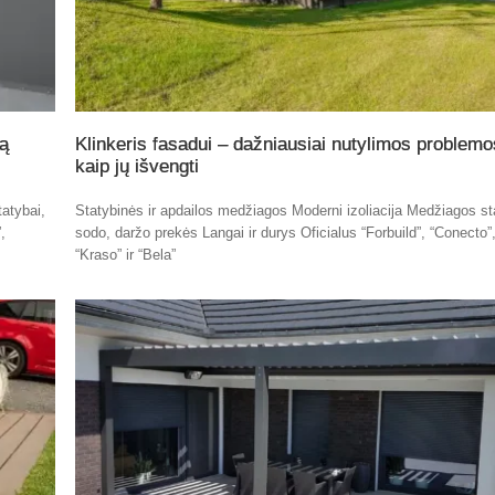
tą
Klinkeris fasadui – dažniausiai nutylimos problemos
kaip jų išvengti
atybai,
Statybinės ir apdailos medžiagos Moderni izoliacija Medžiagos st
,
sodo, daržo prekės Langai ir durys Oficialus “Forbuild”, “Conecto”
“Kraso” ir “Bela”