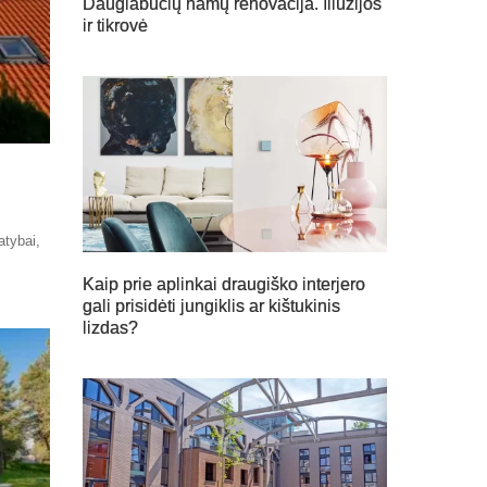
Daugiabučių namų renovacija. Iliuzijos
ir tikrovė
atybai,
,
Kaip prie aplinkai draugiško interjero
gali prisidėti jungiklis ar kištukinis
lizdas?