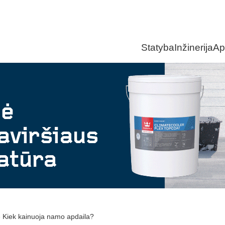
Statyba
Inžinerija
Ap
»
Kiek kainuoja namo apdaila?