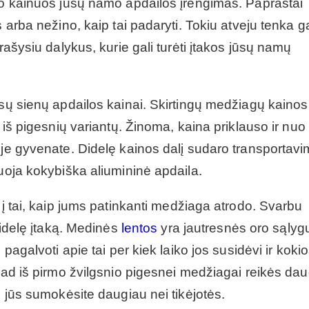
iso kainuos jūsų namo apdailos įrengimas. Paprastai
 arba nežino, kaip tai padaryti. Tokiu atveju tenka ga
rašysiu dalykus, kurie gali turėti įtakos jūsų namų
ūsų sienų apdailos kainai. Skirtingų medžiagų kainos 
 iš pigesnių variantų. Žinoma, kaina priklauso ir nuo
oje gyvenate. Didelę kainos dalį sudaro transportav
nuoja kokybiška aliumininė apdaila.
 į tai, kaip jums patinkanti medžiaga atrodo. Svarbu
 didelę įtaką. Medinės
lentos
yra jautresnės oro sąlyg
pagalvoti apie tai per kiek laiko jos susidėvi ir koki
 kad iš pirmo žvilgsnio pigesnei medžiagai reikės da
i jūs sumokėsite daugiau nei tikėjotės.