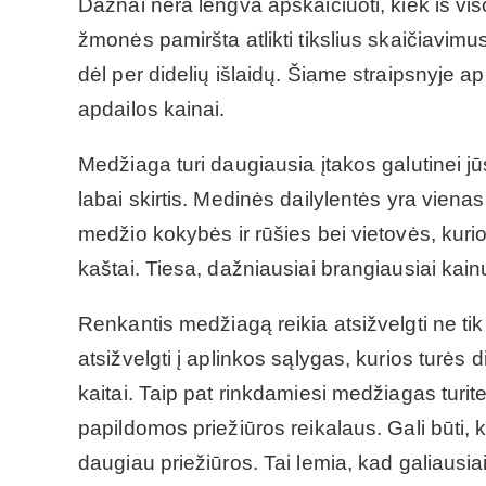
Dažnai nėra lengva apskaičiuoti, kiek iš v
žmonės pamiršta atlikti tikslius skaičiavimus
dėl per didelių išlaidų. Šiame straipsnyje ap
apdailos kainai.
Medžiaga turi daugiausia įtakos galutinei j
labai skirtis. Medinės dailylentės yra vienas
medžio kokybės ir rūšies bei vietovės, kuri
kaštai. Tiesa, dažniausiai brangiausiai kai
Renkantis medžiagą reikia atsižvelgti ne tik
atsižvelgti į aplinkos sąlygas, kurios turės
kaitai. Taip pat rinkdamiesi medžiagas turite 
papildomos priežiūros reikalaus. Gali būti,
daugiau priežiūros. Tai lemia, kad galiausia