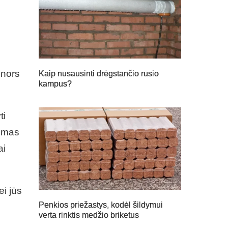
 nors
Kaip nusausinti drėgstančio rūsio
kampus?
ti
kumas
ai
ei jūs
Penkios priežastys, kodėl šildymui
verta rinktis medžio briketus