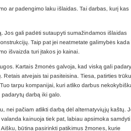
mo ar padengimo laku išlaidas. Tai darbas, kurį kas
. Jos gali padėti sutaupyti sumažindamos išlaidas
 konstrukcijų. Taip pat jei neatmetate galimybės kada
o išvaizda turi įtakos jo kainai.
ugos. Kartais žmonės galvoja, kad viską gali padary
Retais atvejais tai pasiteisina. Tiesa, patirties trū
s. Tuo tarpu kompanijai, kuri atliko darbus nekokybišk
ad padarytų darbą iki galo.
 nei pačiam atlikti darbą dėl alternatyviųjų kaštų. J
ų valanda kainuoja tiek pat, labiau apsimoka samdyti
. Aišku, būtina pasirinkti patikimus žmones, kurie