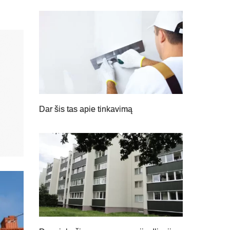
Dar šis tas apie tinkavimą