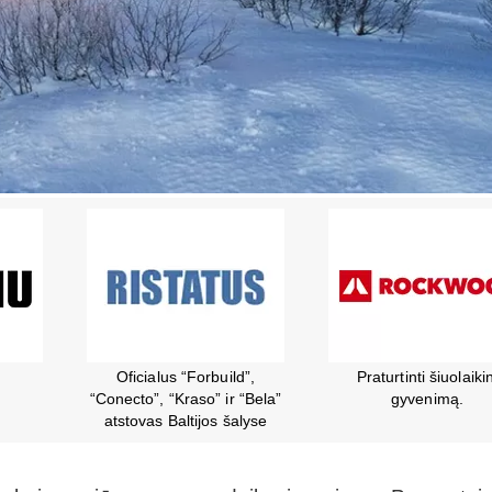
inį
Plieninės stogų dangos
Įrankių nuoma