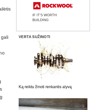
ilėtis
IF IT'S WORTH
BUILDING
VERTA SUŽINOTI
gali
imo
ų
Ką reiktu žinoti renkantis alyvą
os
ug