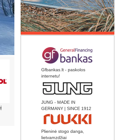
Gfbankas.lt - paskolos
internetu!
JUNG - MADE IN
GERMANY | SINCE 1912
Tvirta ir lengva, sandari ir šilta!
Hidroizoliacija24 –
Hidroizoliacija ir geosinte
Plieninė stogo danga,
lietvamzdžiai