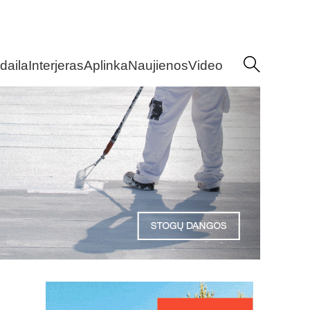
daila
Interjeras
Aplinka
Naujienos
Video