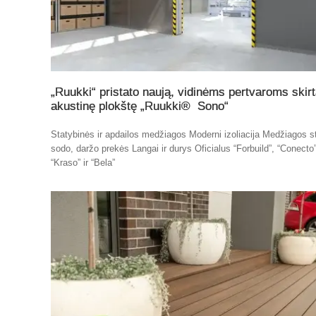
„Ruukki“ pristato naują, vidinėms pertvaroms skir
akustinę plokštę „Ruukki® Sono“
Statybinės ir apdailos medžiagos Moderni izoliacija Medžiagos st
sodo, daržo prekės Langai ir durys Oficialus “Forbuild”, “Conecto”
“Kraso” ir “Bela”