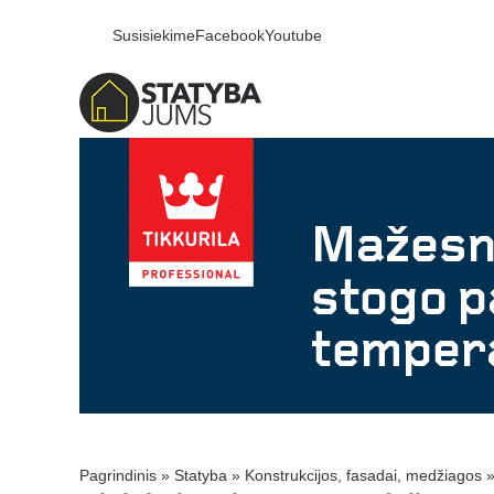
Susisiekime
Facebook
Youtube
Pagrindinis
»
Statyba
»
Konstrukcijos, fasadai, medžiagos