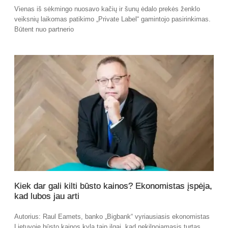
Vienas iš sėkmingo nuosavo kačių ir šunų ėdalo prekės ženklo
veiksnių laikomas patikimo „Private Label“ gamintojo pasirinkimas.
Būtent nuo partnerio
Kiek dar gali kilti būsto kainos? Ekonomistas įspėja,
kad lubos jau arti
Autorius: Raul Eamets, banko „Bigbank“ vyriausiasis ekonomistas
Lietuvoje būsto kainos kyla taip ilgai, kad nekilnojamasis turtas