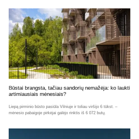
Būstai brangsta, tačiau sandorių nemažėja: ko laukti
artimiausiais mėnesiais?
Liepą pirminio būsto pasiūla Vilniuje ir toliau viršijo 6 tūkst. –
mėnesio pabaigoje pirkėjai galėjo rinktis iš 6 072 butų.