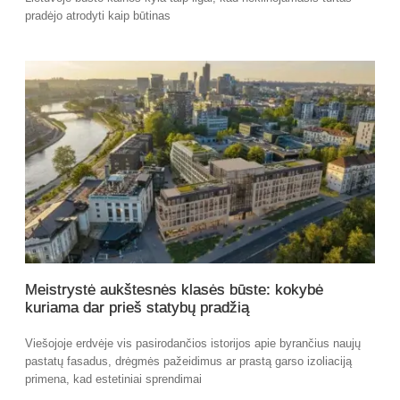
pradėjo atrodyti kaip būtinas
Meistrystė aukštesnės klasės būste: kokybė
kuriama dar prieš statybų pradžią
Viešojoje erdvėje vis pasirodančios istorijos apie byrančius naujų
pastatų fasadus, drėgmės pažeidimus ar prastą garso izoliaciją
primena, kad estetiniai sprendimai