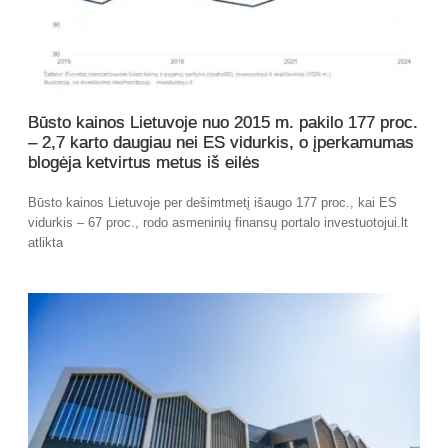
Būsto kainos Lietuvoje nuo 2015 m. pakilo 177 proc.
– 2,7 karto daugiau nei ES vidurkis, o įperkamumas
blogėja ketvirtus metus iš eilės
Būsto kainos Lietuvoje per dešimtmetį išaugo 177 proc., kai ES
vidurkis – 67 proc., rodo asmeninių finansų portalo investuotojui.lt
atlikta