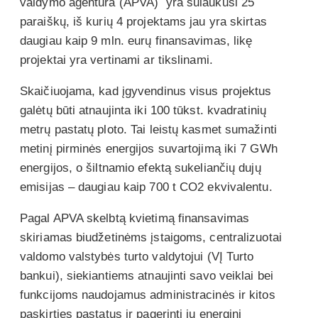
valdymo agentūra (APVA) yra sulaukusi 25
paraiškų, iš kurių 4 projektams jau yra skirtas
daugiau kaip 9 mln. eurų finansavimas, likę
projektai yra vertinami ar tikslinami.
Skaičiuojama, kad įgyvendinus visus projektus
galėtų būti atnaujinta iki 100 tūkst. kvadratinių
metrų pastatų ploto. Tai leistų kasmet sumažinti
metinį pirminės energijos suvartojimą iki 7 GWh
energijos, o šiltnamio efektą sukeliančių dujų
emisijas – daugiau kaip 700 t CO2 ekvivalentu.
Pagal APVA skelbtą kvietimą finansavimas
skiriamas biudžetinėms įstaigoms, centralizuotai
valdomo valstybės turto valdytojui (VĮ Turto
bankui), siekiantiems atnaujinti savo veiklai bei
funkcijoms naudojamus administracinės ir kitos
paskirties pastatus ir pagerinti jų energinį