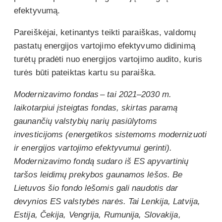
efektyvumą.
Pareiškėjai, ketinantys teikti paraiškas, valdomų
pastatų energijos vartojimo efektyvumo didinimą
turėtų pradėti nuo energijos vartojimo audito, kuris
turės būti pateiktas kartu su paraiška.
Modernizavimo fondas – tai 2021–2030 m.
laikotarpiui įsteigtas fondas, skirtas paramą
gaunančių valstybių narių pasiūlytoms
investicijoms (energetikos sistemoms modernizuoti
ir energijos vartojimo efektyvumui gerinti).
Modernizavimo fondą sudaro iš ES apyvartinių
taršos leidimų prekybos gaunamos lėšos. Be
Lietuvos šio fondo lėšomis gali naudotis dar
devynios ES valstybės narės. Tai Lenkija, Latvija,
Estija, Čekija, Vengrija, Rumunija, Slovakija,