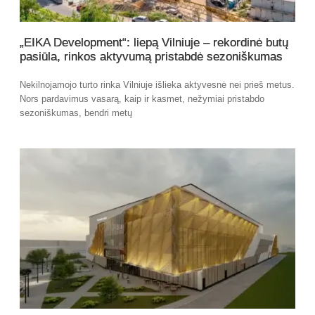
„EIKA Development“: liepą Vilniuje – rekordinė butų
pasiūla, rinkos aktyvumą pristabdė sezoniškumas
Nekilnojamojo turto rinka Vilniuje išlieka aktyvesnė nei prieš metus.
Nors pardavimus vasarą, kaip ir kasmet, nežymiai pristabdo
sezoniškumas, bendri metų