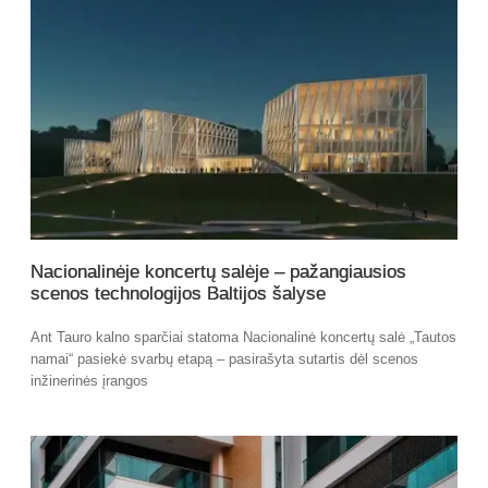
Nacionalinėje koncertų salėje – pažangiausios
scenos technologijos Baltijos šalyse
Ant Tauro kalno sparčiai statoma Nacionalinė koncertų salė „Tautos
namai“ pasiekė svarbų etapą – pasirašyta sutartis dėl scenos
inžinerinės įrangos