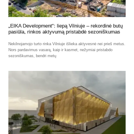
„EIKA Development“: liepą Vilniuje – rekordinė butų
pasiūla, rinkos aktyvumą pristabdė sezoniškumas
Nekilnojamojo turto rinka Vilniuje išlieka aktyvesnė nei prieš metus.
Nors pardavimus vasarą, kaip ir kasmet, nežymiai pristabdo
sezoniškumas, bendri metų