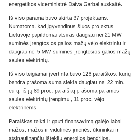
energetikos viceministrė Daiva Garbaliauskaitė.
Iš viso parama buvo skirta 37 projektams.
Numatoma, kad įgyvendinus šiuos projektus
Lietuvoje papildomai atsiras daugiau nei 21 MW
suminės įrengtosios galios mažų vėjo elektrinių ir
daugiau nei 5 MW suminės įrengtosios galios mažų
saulės elektrinių.
Iš viso teigiamai įvertinta buvo 126 paraiškos, kurių
bendra prašoma suma siekia daugiau nei 22 mln.
eurų, iš jų 89 proc. paraiškų prašoma paramos
saulės elektrinių įrengimui, 11 proc. vėjo
elektrinėms.
Paraiškas teikti ir gauti finansavimą galėjo labai
mažos, mažos ir vidutinės įmonės, ūkininkai ir
atsinaujinančių išteklių energijos bendrijos.