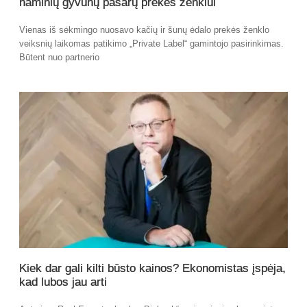
naminių gyvūnų pašarų prekės ženklui
Vienas iš sėkmingo nuosavo kačių ir šunų ėdalo prekės ženklo
veiksnių laikomas patikimo „Private Label“ gamintojo pasirinkimas.
Būtent nuo partnerio
Kiek dar gali kilti būsto kainos? Ekonomistas įspėja,
kad lubos jau arti