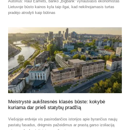
Autorius: Raul Eamets, banko „Bigbank“ vyriausiasis ekonomistas
Lietuvoje būsto kainos kyla taip ilgai, kad nekilnojamasis turtas
pradėjo atrodyti kaip būtinas
Meistrystė aukštesnės klasės būste: kokybė
kuriama dar prieš statybų pradžią
Viešojoje erdvėje vis pasirodančios istorijos apie byrančius naujų
pastatų fasadus, drėgmės pažeidimus ar prastą garso izoliaciją