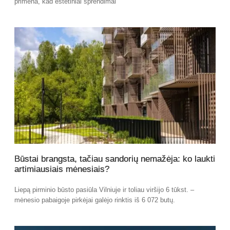
primena, kad estetiniai sprendimai
Būstai brangsta, tačiau sandorių nemažėja: ko laukti
artimiausiais mėnesiais?
Liepą pirminio būsto pasiūla Vilniuje ir toliau viršijo 6 tūkst. –
mėnesio pabaigoje pirkėjai galėjo rinktis iš 6 072 butų.