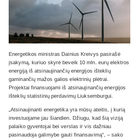
Energetikos ministras Dainius Kreivys pasirašė
įsakymą, kuriuo skyrė beveik 10 mln. eurų elektros
energiją iš atsinaujinančių energijos išteklių
gaminančių mažos galios elektrinių plėtrai.
Projektai finansuojami iš atsinaujinančių energijos
išteklių statistinių perdavimų Liuksemburgui.
„Atsinaujinanti energetika yra mūsų ateitis, į kurią
investuojame jau šiandien. Džiugu, kad šią viziją
palaiko gyventojai bei verslas ir vis dažniau
pasinaudoja galimybe gauti finansavimą“, – sako