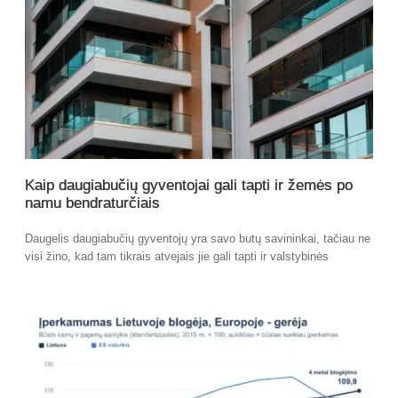
Kaip daugiabučių gyventojai gali tapti ir žemės po
namu bendraturčiais
Daugelis daugiabučių gyventojų yra savo butų savininkai, tačiau ne
visi žino, kad tam tikrais atvejais jie gali tapti ir valstybinės