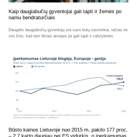
Kaip daugiabučių gyventojai gali tapti ir žemės po
namu bendraturčiais
Daugelis daugiabučių gyventojų yra savo butų savininkai, tačiau ne
visi žino, kad tam tikrais atvejais jie gali tapti ir valstybinės
Būsto kainos Lietuvoje nuo 2015 m. pakilo 177 proc.
– 2,7 karto daugiau nei ES vidurkis, o įperkamumas