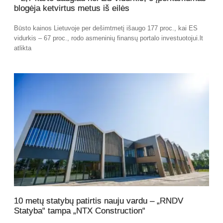
blogėja ketvirtus metus iš eilės
Būsto kainos Lietuvoje per dešimtmetį išaugo 177 proc., kai ES
vidurkis – 67 proc., rodo asmeninių finansų portalo investuotojui.lt
atlikta
10 metų statybų patirtis nauju vardu – „RNDV
Statyba“ tampa „NTX Construction“