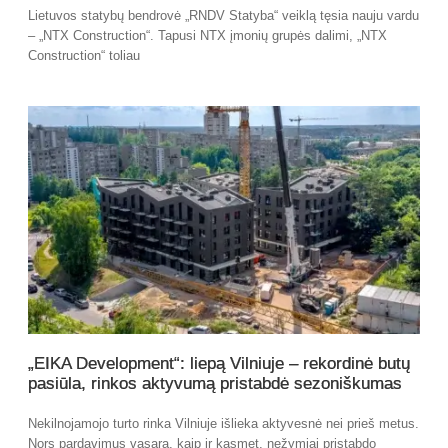
Lietuvos statybų bendrovė „RNDV Statyba“ veiklą tęsia nauju vardu
– „NTX Construction“. Tapusi NTX įmonių grupės dalimi, „NTX
Construction“ toliau
„EIKA Development“: liepą Vilniuje – rekordinė butų
pasiūla, rinkos aktyvumą pristabdė sezoniškumas
Nekilnojamojo turto rinka Vilniuje išlieka aktyvesnė nei prieš metus.
Nors pardavimus vasarą, kaip ir kasmet, nežymiai pristabdo