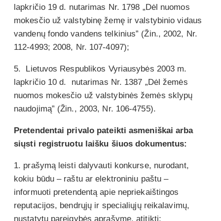
lapkričio 19 d. nutarimas Nr. 1798 „Dėl nuomos
mokesčio už valstybinę žemę ir valstybinio vidaus
vandenų fondo vandens telkinius” (Žin., 2002, Nr.
112-4993; 2008, Nr. 107-4097);
5. Lietuvos Respublikos Vyriausybės 2003 m.
lapkričio 10 d. nutarimas Nr. 1387 „Dėl žemės
nuomos mokesčio už valstybinės žemės sklypų
naudojimą” (Žin., 2003, Nr. 106-4755).
Pretendentai privalo pateikti asmeniškai arba
siųsti registruotu laišku šiuos dokumentus:
1. prašymą leisti dalyvauti konkurse, nurodant,
kokiu būdu – raštu ar elektroniniu paštu –
informuoti pretendentą apie nepriekaištingos
reputacijos, bendrųjų ir specialiųjų reikalavimų,
nustatytų pareigybės aprašyme, atitiktį;