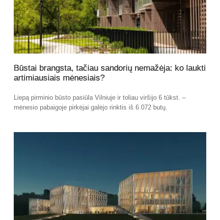
Būstai brangsta, tačiau sandorių nemažėja: ko laukti
artimiausiais mėnesiais?
Liepą pirminio būsto pasiūla Vilniuje ir toliau viršijo 6 tūkst. –
mėnesio pabaigoje pirkėjai galėjo rinktis iš 6 072 butų.