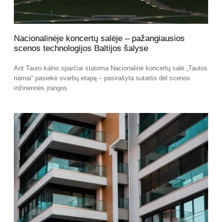
Nacionalinėje koncertų salėje – pažangiausios
scenos technologijos Baltijos šalyse
Ant Tauro kalno sparčiai statoma Nacionalinė koncertų salė „Tautos
namai“ pasiekė svarbų etapą – pasirašyta sutartis dėl scenos
inžinerinės įrangos