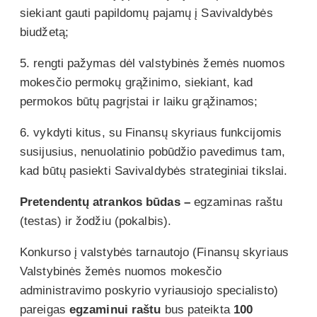
siekiant gauti papildomų pajamų į Savivaldybės
biudžetą;
5. rengti pažymas dėl valstybinės žemės nuomos
mokesčio permokų grąžinimo, siekiant, kad
permokos būtų pagrįstai ir laiku grąžinamos;
6. vykdyti kitus, su Finansų skyriaus funkcijomis
susijusius, nenuolatinio pobūdžio pavedimus tam,
kad būtų pasiekti Savivaldybės strateginiai tikslai.
Pretendentų atrankos būdas –
egzaminas raštu
(testas) ir žodžiu (pokalbis).
Konkurso į valstybės tarnautojo (Finansų skyriaus
Valstybinės žemės nuomos mokesčio
administravimo poskyrio vyriausiojo specialisto)
pareigas
egzaminui raštu
bus pateikta
100