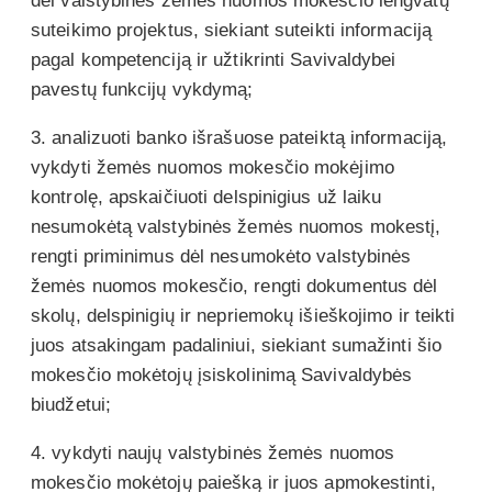
dėl valstybinės žemės nuomos mokesčio lengvatų
suteikimo projektus, siekiant suteikti informaciją
pagal kompetenciją ir užtikrinti Savivaldybei
pavestų funkcijų vykdymą;
3. analizuoti banko išrašuose pateiktą informaciją,
vykdyti žemės nuomos mokesčio mokėjimo
kontrolę, apskaičiuoti delspinigius už laiku
nesumokėtą valstybinės žemės nuomos mokestį,
rengti priminimus dėl nesumokėto valstybinės
žemės nuomos mokesčio, rengti dokumentus dėl
skolų, delspinigių ir nepriemokų išieškojimo ir teikti
juos atsakingam padaliniui, siekiant sumažinti šio
mokesčio mokėtojų įsiskolinimą Savivaldybės
biudžetui;
4. vykdyti naujų valstybinės žemės nuomos
mokesčio mokėtojų paiešką ir juos apmokestinti,