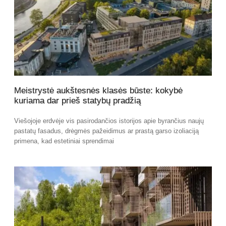
Meistrystė aukštesnės klasės būste: kokybė
kuriama dar prieš statybų pradžią
Viešojoje erdvėje vis pasirodančios istorijos apie byrančius naujų
pastatų fasadus, drėgmės pažeidimus ar prastą garso izoliaciją
primena, kad estetiniai sprendimai