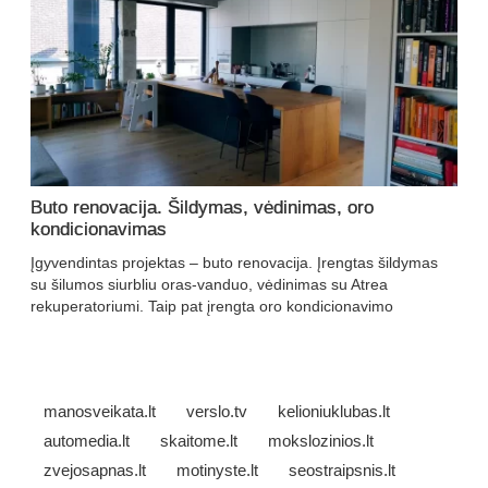
Buto renovacija. Šildymas, vėdinimas, oro
kondicionavimas
Įgyvendintas projektas – buto renovacija. Įrengtas šildymas
su šilumos siurbliu oras-vanduo, vėdinimas su Atrea
rekuperatoriumi. Taip pat įrengta oro kondicionavimo
manosveikata.lt
verslo.tv
kelioniuklubas.lt
automedia.lt
skaitome.lt
mokslozinios.lt
zvejosapnas.lt
motinyste.lt
seostraipsnis.lt