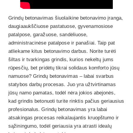
Grindų betonavimas šiuolaikine betonavimo įranga,
daugiaaukščiuose pastatuose, gyvenamosiose
patalpose, garažuose, sandėliuose,
administracinėse patalpose ir panašiai. Taip pat
atliekame kitus betonavimo darbus. Norite turėti
šiltas ir tvarkingas grindis, kurios nekeltų jums
rūpesčių, bet pridėtų tikrai solidaus komforto jūsų
namuose? Grindų betonavimas – labai svarbus
statybos darbų procesas. Juo yra užtvirtinamas
jūsų namo pamatas, todėl nėra jokios abejonės,
kad grindis betonuoti turite rinktis pačius geriausius
profesionalus. Grindų betonavimas yra labai
atsakingas procesas reikalaujantis kruopštumo ir
sąžiningumo, todėl geriausia yra atrasti idealų