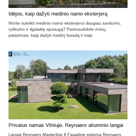
Idėjos, kaip dažyti medinio namo eksterjerą
Norite suteikti medinio namo eksterjerui daugiau savitumo,
ryškumo ir ilgalaikę apsaugą? Pasinaudokite mūsų
patarimais, kaip dažyti medinį fasadą ir kaip
Privatus namas Vilniuje. Reynaers aliuminio langai
Langai Reynaers Masterline 8 Fasadinė sistema Reynaers