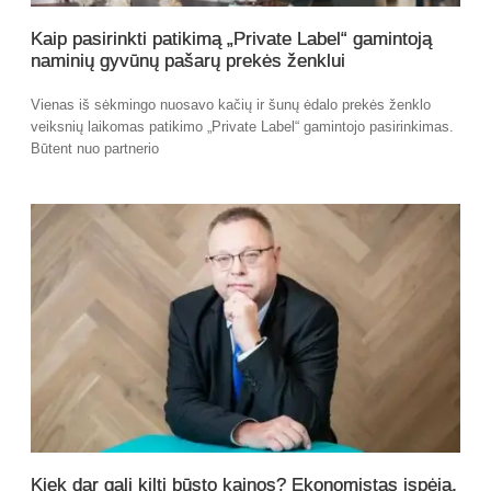
Kaip pasirinkti patikimą „Private Label“ gamintoją
naminių gyvūnų pašarų prekės ženklui
Vienas iš sėkmingo nuosavo kačių ir šunų ėdalo prekės ženklo
veiksnių laikomas patikimo „Private Label“ gamintojo pasirinkimas.
Būtent nuo partnerio
Kiek dar gali kilti būsto kainos? Ekonomistas įspėja,