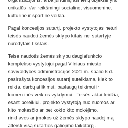
organizacijoms, arba juridinių asmenų objektai yra
unikalūs ir/ar reikšmingi socialine, visuomenine,
kultūrine ir sportine veikla.
Pagal koncesijos sutartį, projekto vystytojas neturi
teisės naudoti žemės sklypo kitais nei sutartyje
nurodytais tikslais.
Teisė naudotis žemės sklypu daugiafunkcio
komplekso vystytojui pagal Vilniaus miesto
savivaldybės administracijos 2021 m. spalio 8 d.
pasirašytą koncesijos sutartį suteikiama, kiek to
reikia, darbų atlikimui, paslaugų teikimui ir
komercinės veiklos vykdymui. Teisės aktai leidžia,
esant poreikiui, projekto vystytoją nuo nuomos ar
kito mokesčio ar bet kokio kito mokėjimo,
rinkliavos ar įmokos už žemės sklypo naudojimą
atleisti visą sutarties galiojimo laikotarpį.