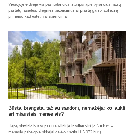
Viešojoje erdvėje vis pasirodančios istorijos apie byrančius naujų
pastatų fasadus, drėgmės pažeidimus ar prastą garso izoliaciją
primena, kad estetiniai sprendimai
Būstai brangsta, tačiau sandorių nemažėja: ko laukti
artimiausiais mėnesiais?
Liepą pirminio būsto pasiūla Vilniuje ir toliau viršijo 6 tūkst. –
mėnesio pabaigoje pirkėjai galėjo rinktis iš 6 072 butų.