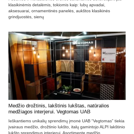
klasikinėmis detalėmis, tokiomis kaip: lubų apvadai,
aksesuarai, ornamentinės panelės, aukštos klasikinės
grindjuostės, sienų
Medžio drožtinis, lakštinis lukštas, natūralios
medžiagos interjerui. Vegtomas UAB
Ieškantiems unikalių sprendimų įmonė UAB “Vegtomas” tiekia
įvairaus medžio, drožtinio lukšto, italų gamintojo ALPI lakštinio
lukšto sprendimus interjerui. Asortimente medžio