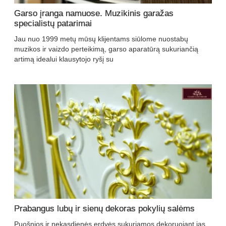
Garso įranga namuose. Muzikinis garažas
specialistų patarimai
Jau nuo 1999 metų mūsų klijentams siūlome nuostabų
muzikos ir vaizdo perteikimą, garso aparatūrą sukuriančią
artimą idealui klausytojo ryšį su
Prabangus lubų ir sienų dekoras pokylių salėms
Puošnios ir nekasdienės erdvės sukuriamos dekoruojant jas