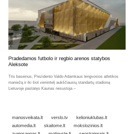
Pradedamos futbolo ir regbio arenos statybos
Aleksote
Tris baseinus, Prezidento Valdo Adamkaus lengvosios atletikos
maniežą ir iki šiol vienintelį aukščiausių standartų stadioną
Lietuvoje pastatęs Kaunas nesustoja –
manosveikata.lt
verslo.tv
kelioniuklubas.lt
automedia.lt
skaitome.lt
mokslozinios.lt
zvejosapnas.lt
motinyste.lt
seostraipsnis.lt