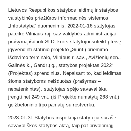
Lietuvos Respublikos statybos leidimų ir statybos
valstybinės priežiūros informacinės sistemos
„Infostatyba“ duomenimis, 2022-01-16 statytojas
pateikė Vilniaus raj. savivaldybės administracijai
prašymą išduoti SLD, kuris statytojui suteiktų teisę
įgyvendinti statinio projekto „Siuntų priėmimo–
išdavimo terminalo, Vilniaus r. sav., Avižienių sen.,
Galinės k., Gandrų g., statybos projektas 2022“
(Projektas) sprendinius. Nepaisant to, kad leidimas
šioms statyboms neišduotas (prašymas –
nepatenkintas), statytojas spėjo savavališkai
įrengti net 249 vnt. (iš Projekte numatytų 268 vnt.)
gelžbetoninio tipo pamatų su rostverku.
2023-01-31 Statybos inspekcija statytojui surašė
savavališkos statybos aktą, taip pat privalomąjį