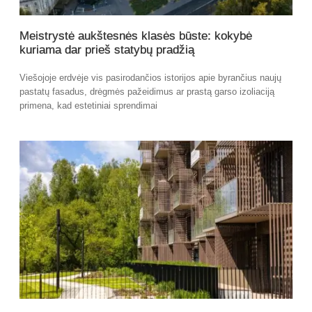
Meistrystė aukštesnės klasės būste: kokybė
kuriama dar prieš statybų pradžią
Viešojoje erdvėje vis pasirodančios istorijos apie byrančius naujų
pastatų fasadus, drėgmės pažeidimus ar prastą garso izoliaciją
primena, kad estetiniai sprendimai