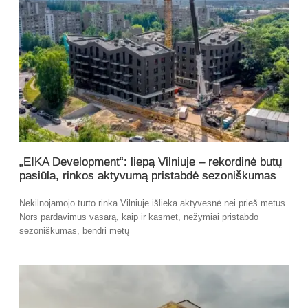
„EIKA Development“: liepą Vilniuje – rekordinė butų
pasiūla, rinkos aktyvumą pristabdė sezoniškumas
Nekilnojamojo turto rinka Vilniuje išlieka aktyvesnė nei prieš metus.
Nors pardavimus vasarą, kaip ir kasmet, nežymiai pristabdo
sezoniškumas, bendri metų