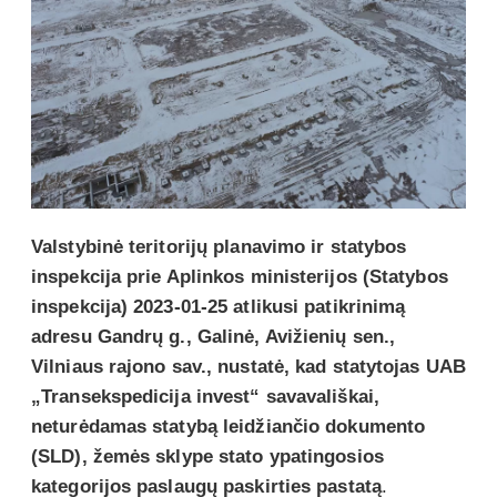
Valstybinė teritorijų planavimo ir statybos
inspekcija prie Aplinkos ministerijos (Statybos
inspekcija) 2023-01-25 atlikusi patikrinimą
adresu Gandrų g., Galinė, Avižienių sen.,
Vilniaus rajono sav., nustatė, kad statytojas UAB
„Transekspedicija invest“ savavališkai,
neturėdamas statybą leidžiančio dokumento
(SLD), žemės sklype stato ypatingosios
kategorijos paslaugų paskirties pastatą
.