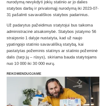
nurodymą nevykdyti jokių statinio ar jo dalies
statybos darbų ir privalomąjį nurodymą iki 2023-07-
31 pašalinti savavališkos statybos padarinius.
Už padarytus pažeidimus statytojui bus taikoma
administracinė atsakomybė. Statybos įstatymo 56
straipsnio 1 dalyje nustatyta, kad už naujo
ypatingojo statinio savavališką statybą, kai
pastatytas požeminis statinys ar statinio požeminė
dalis (tarp jų – rūsys), skiriama bauda statytojams
nuo 10 000 iki 30 000 eurų.
REKOMENDUOJAME