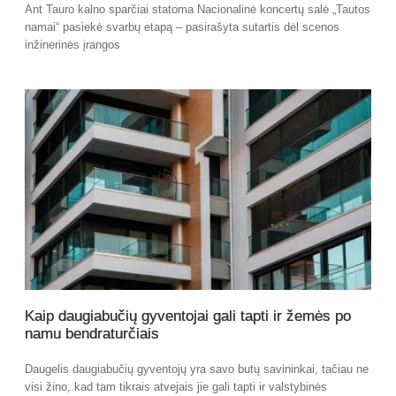
Ant Tauro kalno sparčiai statoma Nacionalinė koncertų salė „Tautos
namai“ pasiekė svarbų etapą – pasirašyta sutartis dėl scenos
inžinerinės įrangos
Kaip daugiabučių gyventojai gali tapti ir žemės po
namu bendraturčiais
Daugelis daugiabučių gyventojų yra savo butų savininkai, tačiau ne
visi žino, kad tam tikrais atvejais jie gali tapti ir valstybinės