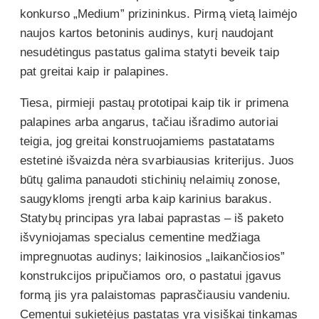
konkurso „Medium” prizininkus. Pirmą vietą laimėjo
naujos kartos betoninis audinys, kurį naudojant
nesudėtingus pastatus galima statyti beveik taip
pat greitai kaip ir palapines.
Tiesa, pirmieji pastaų prototipai kaip tik ir primena
palapines arba angarus, tačiau išradimo autoriai
teigia, jog greitai konstruojamiems pastatatams
estetinė išvaizda nėra svarbiausias kriterijus. Juos
būtų galima panaudoti stichinių nelaimių zonose,
saugykloms įrengti arba kaip karinius barakus.
Statybų principas yra labai paprastas – iš paketo
išvyniojamas specialus cementine medžiaga
impregnuotas audinys; laikinosios „laikančiosios”
konstrukcijos pripučiamos oro, o pastatui įgavus
formą jis yra palaistomas paprasčiausiu vandeniu.
Cementui sukietėjus pastatas yra visiškai tinkamas