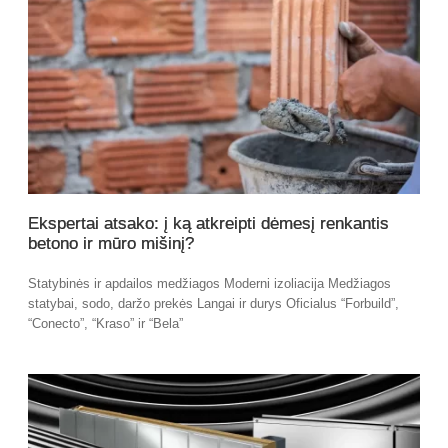
Ekspertai atsako: į ką atkreipti dėmesį renkantis
betono ir mūro mišinį?
Statybinės ir apdailos medžiagos Moderni izoliacija Medžiagos
statybai, sodo, daržo prekės Langai ir durys Oficialus “Forbuild”,
“Conecto”, “Kraso” ir “Bela”