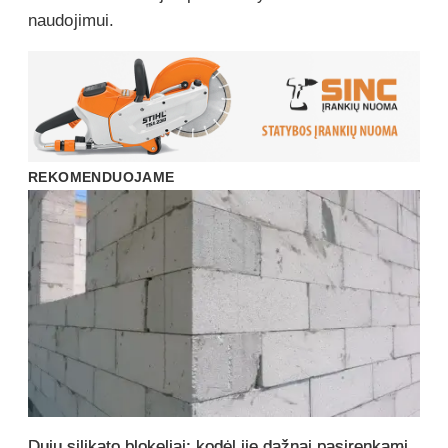
naudojimui.
REKOMENDUOJAME
Dujų silikato blokeliai: kodėl jie dažnai pasirenkami