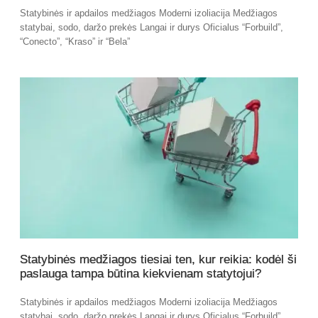
Statybinės ir apdailos medžiagos Moderni izoliacija Medžiagos
statybai, sodo, daržo prekės Langai ir durys Oficialus “Forbuild”,
“Conecto”, “Kraso” ir “Bela”
Statybinės medžiagos tiesiai ten, kur reikia: kodėl ši
paslauga tampa būtina kiekvienam statytojui?
Statybinės ir apdailos medžiagos Moderni izoliacija Medžiagos
statybai, sodo, daržo prekės Langai ir durys Oficialus “Forbuild”,