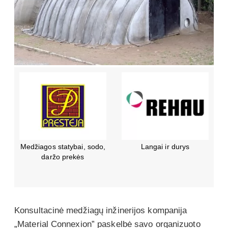
Oficialus “Forbuild”,
Praturtinti šiuolaikinį
“Conecto”, “Kraso” ir
gyvenimą.
“Bela” atstovas Baltijos
šalyse
Konsultacinė medžiagų inžinerijos kompanija
„Material Connexion” paskelbė savo organizuoto