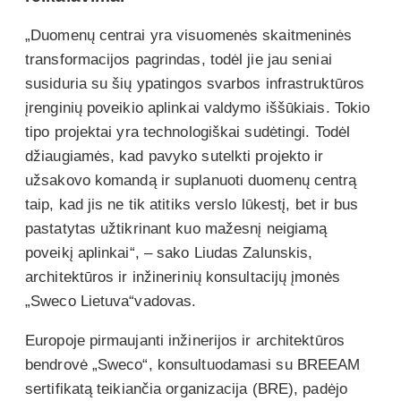
„Duomenų centrai yra visuomenės skaitmeninės
transformacijos pagrindas, todėl jie jau seniai
susiduria su šių ypatingos svarbos infrastruktūros
įrenginių poveikio aplinkai valdymo iššūkiais. Tokio
tipo projektai yra technologiškai sudėtingi. Todėl
džiaugiamės, kad pavyko sutelkti projekto ir
užsakovo komandą ir suplanuoti duomenų centrą
taip, kad jis ne tik atitiks verslo lūkestį, bet ir bus
pastatytas užtikrinant kuo mažesnį neigiamą
poveikį aplinkai“, – sako Liudas Zalunskis,
architektūros ir inžinerinių konsultacijų įmonės
„Sweco Lietuva“vadovas.
Europoje pirmaujanti inžinerijos ir architektūros
bendrovė „Sweco“, konsultuodamasi su BREEAM
sertifikatą teikiančia organizacija (BRE), padėjo