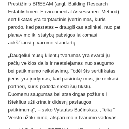
Prestižinis BREEAM (angl. Building Research
Establishment Environmental Assessment Method)
sertifikatas yra tarptautinis įvertinimas, kuris
parodo, kad pastatas – draugiškas aplinkai, nuo pat
planavimo iki statybų pabaigos laikomasi
aukščiausių tvarumo standartų.
„Daugeliui mūsų klientų tvarumas yra svarbi jų
pačių veiklos dalis ir neatsiejamas nuo saugumo
bei patikimumo reikalavimų. Todėl šis sertifikatas
jiems yra įrodymas, kad pasirinkę mus, jie renkasi
partnerį, kuris padeda siekti šių tikslų.
Duomenų saugumas bei atsakingas požiūris į
išteklius užtikrina ir didesnį paslaugos
patikimumą“, – sako Vytautas Bučinskas, „Telia “
Verslo užtikrinimo, atsparumo ir tvarumo vadovas.