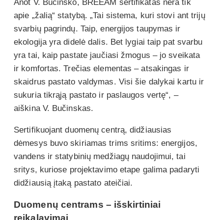
Anot V. Bučinsko, BREEAM sertifikatas nėra tik
apie „žalią“ statybą. „Tai sistema, kuri stovi ant trijų
svarbių pagrindų. Taip, energijos taupymas ir
ekologija yra didelė dalis. Bet lygiai taip pat svarbu
yra tai, kaip pastate jaučiasi žmogus – jo sveikata
ir komfortas. Trečias elementas – atsakingas ir
skaidrus pastato valdymas. Visi šie dalykai kartu ir
sukuria tikrąją pastato ir paslaugos vertę“, –
aiškina V. Bučinskas.
Sertifikuojant duomenų centrą, didžiausias
dėmesys buvo skiriamas trims sritims: energijos,
vandens ir statybinių medžiagų naudojimui, tai
sritys, kuriose projektavimo etape galima padaryti
didžiausią įtaką pastato ateičiai.
Duomenų centrams – išskirtiniai
reikalavimai