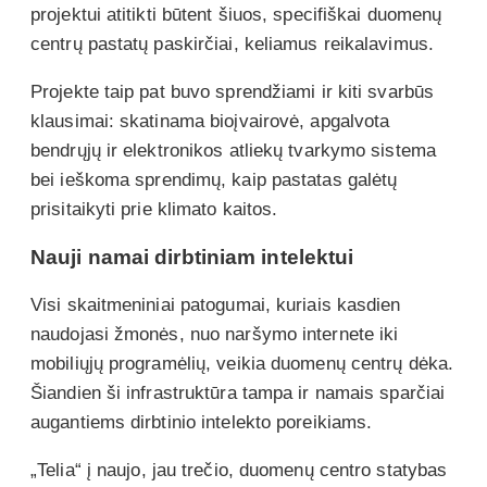
projektui atitikti būtent šiuos, specifiškai duomenų
centrų pastatų paskirčiai, keliamus reikalavimus.
Projekte taip pat buvo sprendžiami ir kiti svarbūs
klausimai: skatinama bioįvairovė, apgalvota
bendrųjų ir elektronikos atliekų tvarkymo sistema
bei ieškoma sprendimų, kaip pastatas galėtų
prisitaikyti prie klimato kaitos.
Nauji namai dirbtiniam intelektui
Visi skaitmeniniai patogumai, kuriais kasdien
naudojasi žmonės, nuo naršymo internete iki
mobiliųjų programėlių, veikia duomenų centrų dėka.
Šiandien ši infrastruktūra tampa ir namais sparčiai
augantiems dirbtinio intelekto poreikiams.
„Telia“ į naujo, jau trečio, duomenų centro statybas