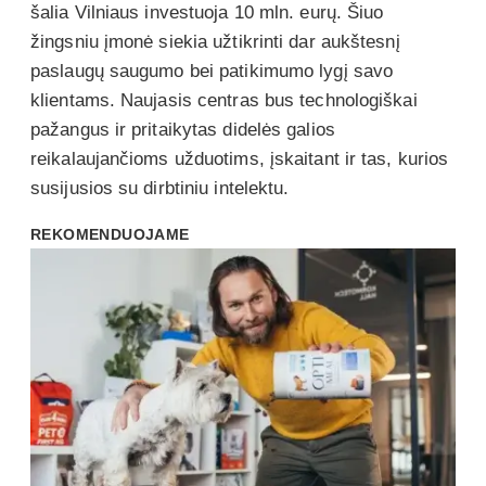
šalia Vilniaus investuoja 10 mln. eurų. Šiuo
žingsniu įmonė siekia užtikrinti dar aukštesnį
paslaugų saugumo bei patikimumo lygį savo
klientams. Naujasis centras bus technologiškai
pažangus ir pritaikytas didelės galios
reikalaujančioms užduotims, įskaitant ir tas, kurios
susijusios su dirbtiniu intelektu.
REKOMENDUOJAME