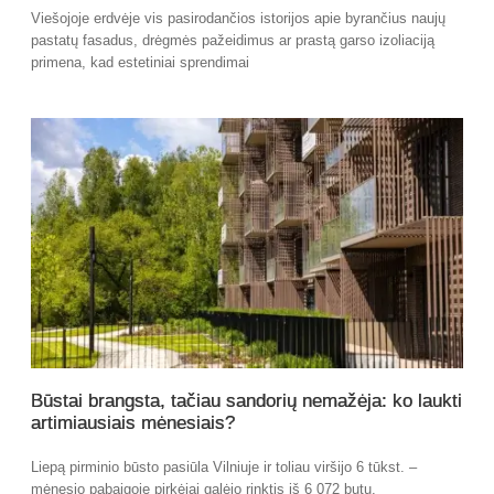
Viešojoje erdvėje vis pasirodančios istorijos apie byrančius naujų
pastatų fasadus, drėgmės pažeidimus ar prastą garso izoliaciją
primena, kad estetiniai sprendimai
Būstai brangsta, tačiau sandorių nemažėja: ko laukti
artimiausiais mėnesiais?
Liepą pirminio būsto pasiūla Vilniuje ir toliau viršijo 6 tūkst. –
mėnesio pabaigoje pirkėjai galėjo rinktis iš 6 072 butų.