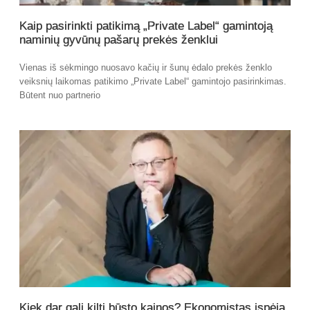
Kaip pasirinkti patikimą „Private Label“ gamintoją
naminių gyvūnų pašarų prekės ženklui
Vienas iš sėkmingo nuosavo kačių ir šunų ėdalo prekės ženklo
veiksnių laikomas patikimo „Private Label“ gamintojo pasirinkimas.
Būtent nuo partnerio
Kiek dar gali kilti būsto kainos? Ekonomistas įspėja,