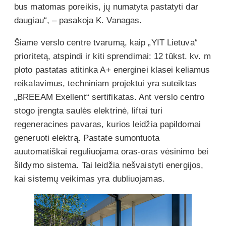
bus matomas poreikis, jų numatyta pastatyti dar
daugiau“, – pasakoja K. Vanagas.
Šiame verslo centre tvarumą, kaip „YIT Lietuva“
prioritetą, atspindi ir kiti sprendimai: 12 tūkst. kv. m
ploto pastatas atitinka A+ energinei klasei keliamus
reikalavimus, techniniam projektui yra suteiktas
„BREEAM Exellent“ sertifikatas. Ant verslo centro
stogo įrengta saulės elektrinė, liftai turi
regeneracines pavaras, kurios leidžia papildomai
generuoti elektrą. Pastate sumontuota
auutomatiškai reguliuojama oras-oras vėsinimo bei
šildymo sistema. Tai leidžia nešvaistyti energijos,
kai sistemų veikimas yra dubliuojamas.