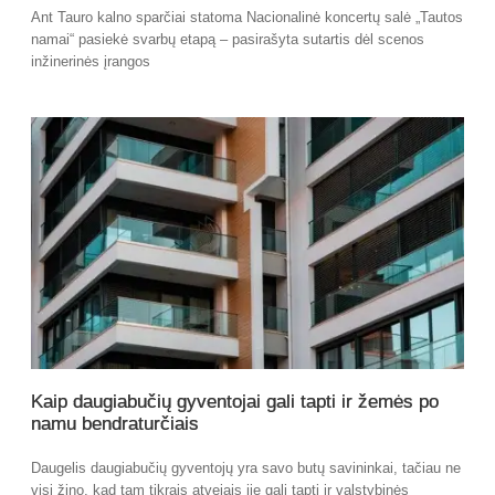
Ant Tauro kalno sparčiai statoma Nacionalinė koncertų salė „Tautos
namai“ pasiekė svarbų etapą – pasirašyta sutartis dėl scenos
inžinerinės įrangos
Kaip daugiabučių gyventojai gali tapti ir žemės po
namu bendraturčiais
Daugelis daugiabučių gyventojų yra savo butų savininkai, tačiau ne
visi žino, kad tam tikrais atvejais jie gali tapti ir valstybinės