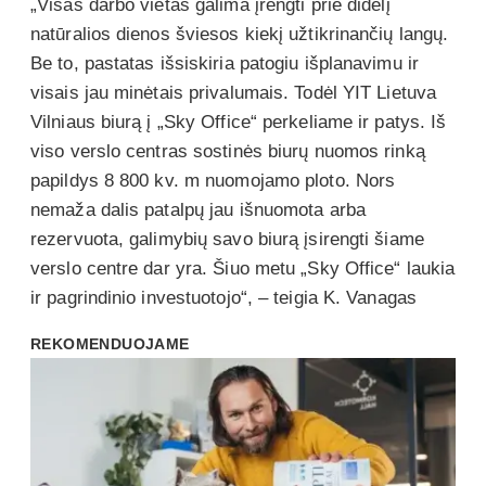
„Visas darbo vietas galima įrengti prie didelį
natūralios dienos šviesos kiekį užtikrinančių langų.
Be to, pastatas išsiskiria patogiu išplanavimu ir
visais jau minėtais privalumais. Todėl YIT Lietuva
Vilniaus biurą į „Sky Office“ perkeliame ir patys. Iš
viso verslo centras sostinės biurų nuomos rinką
papildys 8 800 kv. m nuomojamo ploto. Nors
nemaža dalis patalpų jau išnuomota arba
rezervuota, galimybių savo biurą įsirengti šiame
verslo centre dar yra. Šiuo metu „Sky Office“ laukia
ir pagrindinio investuotojo“, – teigia K. Vanagas
REKOMENDUOJAME