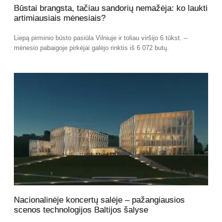
Būstai brangsta, tačiau sandorių nemažėja: ko laukti
artimiausiais mėnesiais?
Liepą pirminio būsto pasiūla Vilniuje ir toliau viršijo 6 tūkst. –
mėnesio pabaigoje pirkėjai galėjo rinktis iš 6 072 butų.
Nacionalinėje koncertų salėje – pažangiausios
scenos technologijos Baltijos šalyse