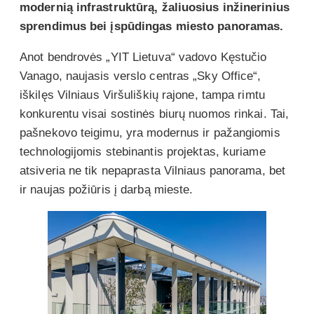
modernią infrastruktūrą, žaliuosius inžinerinius
sprendimus bei įspūdingas miesto panoramas.
Anot bendrovės „YIT Lietuva“ vadovo Kęstučio
Vanago, naujasis verslo centras „Sky Office“,
iškilęs Vilniaus Viršuliškių rajone, tampa rimtu
konkurentu visai sostinės biurų nuomos rinkai. Tai,
pašnekovo teigimu, yra modernus ir pažangiomis
technologijomis stebinantis projektas, kuriame
atsiveria ne tik nepaprasta Vilniaus panorama, bet
ir naujas požiūris į darbą mieste.