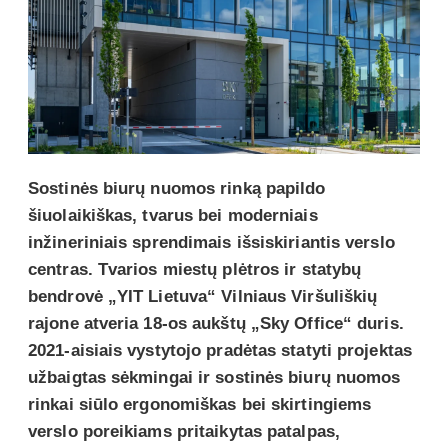
Sostinės biurų nuomos rinką papildo
šiuolaikiškas, tvarus bei moderniais
inžineriniais sprendimais išsiskiriantis verslo
centras. Tvarios miestų plėtros ir statybų
bendrovė „YIT Lietuva“ Vilniaus Viršuliškių
rajone atveria 18-os aukštų „Sky Office“ duris.
2021-aisiais vystytojo pradėtas statyti projektas
užbaigtas sėkmingai ir sostinės biurų nuomos
rinkai siūlo ergonomiškas bei skirtingiems
verslo poreikiams pritaikytas patalpas,