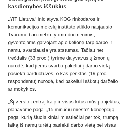
kasdienybės iššūkius
„YIT Lietuva“ iniciatyva KOG rinkodaros ir
komunikacijos mokslų instituto atlikto naujausio
Tvarumo barometro tyrimo duomenimis,
gyventojams galvojant apie kelionę tarp darbo ir
namų, svarbiausia yra atstumas. Tačiau net
trečdalis (33 proc.) tyrime dalyvavusių žmonių
nurodė, kad jiems svarbu pakeliui į darbo vietą
pasiekti parduotuves, o kas penktas (19 proc.
respondentų) nurodė, kad pakeliui ieškotų darželio
ar mokyklos.
„Šį verslo centrą, kaip ir visus kitus mūsų objektus,
planavome pagal „15 minučių miesto“ koncepciją,
pagal kurią šiuolaikiniai miestiečiai per tokį trumpą
laiką iš namų turėtų pasiekti darbo vietą bei visas