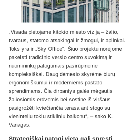
„Visada plėtojame kitokio miesto viziją – žalio,
tvaraus, statomo atsakingai ir žmogui, ir aplinkai.
Toks yra ir „Sky Office“. Šiuo projektu norėjome
pakeisti tradicinio verslo centro suvokimą ir
nuomininkų patogumais pasirūpinome
kompleksiškai. Daug dėmesio skyrėme biurų
ergonomiškumui ir moderniems pastato
sprendimams. Čia dirbantys galės mėgautis
žaliosiomis erdvėmis bei sostine iš viršaus
pasigrožėti kviečiančia terasa ant stogo su
vieninteliu tokiu stikliniu balkonu“, – sako K.
Vanagas.
Strategiškai patogi vieta gali spręsti