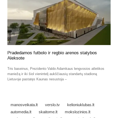
Pradedamos futbolo ir regbio arenos statybos
Aleksote
Tris baseinus, Prezidento Valdo Adamkaus lengvosios atletikos
maniežą ir iki šiol vienintelį aukščiausių standartų stadioną
Lietuvoje pastatęs Kaunas nesustoja –
manosveikata.lt
verslo.tv
kelioniuklubas.lt
automedia.lt
skaitome.lt
mokslozinios.lt