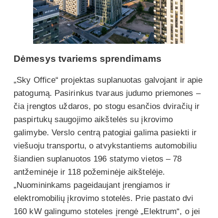
Dėmesys tvariems sprendimams
„Sky Office“ projektas suplanuotas galvojant ir apie
patogumą. Pasirinkus tvaraus judumo priemones –
čia įrengtos uždaros, po stogu esančios dviračių ir
paspirtukų saugojimo aikštelės su įkrovimo
galimybe. Verslo centrą patogiai galima pasiekti ir
viešuoju transportu, o atvykstantiems automobiliu
šiandien suplanuotos 196 statymo vietos – 78
antžeminėje ir 118 požeminėje aikštelėje.
„Nuomininkams pageidaujant įrengiamos ir
elektromobilių įkrovimo stotelės. Prie pastato dvi
160 kW galingumo stoteles įrengė „Elektrum“, o jei