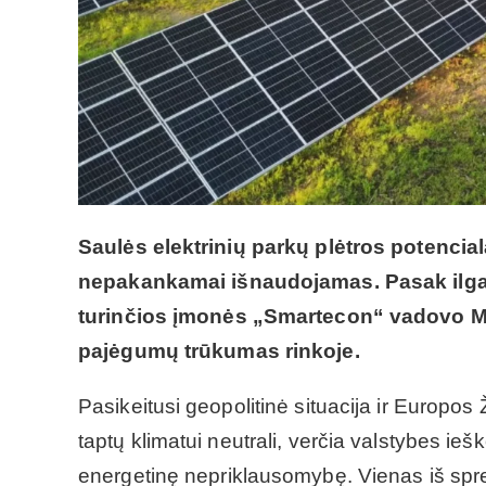
Saulės elektrinių parkų plėtros potenciala
nepakankamai išnaudojamas. Pasak ilgame
turinčios įmonės „Smartecon“ vadovo Ma
pajėgumų trūkumas rinkoje.
Pasikeitusi geopolitinė situacija ir Europos
taptų klimatui neutrali, verčia valstybes iešk
energetinę nepriklausomybę. Vienas iš spr