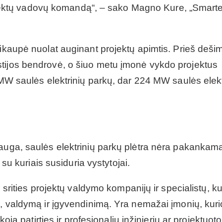
 projektų vadovų komandą“, – sako Magno Kure, „Smart
sikaupė nuolat auginant projektų apimtis. Prieš deši
stijos bendrovė, o šiuo metu įmonė vykdo projektus
0 MW saulės elektrinių parkų, dar 224 MW saulės elekt
 auga, saulės elektrinių parkų plėtra nėra pakankama
 su kuriais susiduria vystytojai.
s srities projektų valdymo kompanijų ir specialistų, ku
ą, valdymą ir įgyvendinimą. Yra nemažai įmonių, kur
koja patirties ir profesionalių inžinierių ar projektuoto