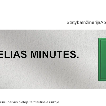
Statyba
Inžinerija
Ap
rinių parkus plėtoja tarptautinėje rinkoje