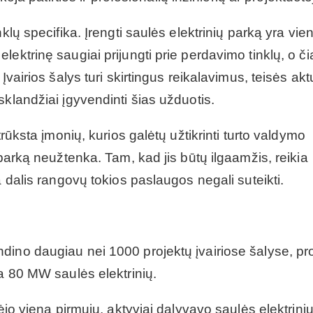
klų specifika. Įrengti saulės elektrinių parką yra vien
ektrinę saugiai prijungti prie perdavimo tinklų, o či
vairios šalys turi skirtingus reikalavimus, teisės aktu
klandžiai įgyvendinti šias užduotis.
trūksta įmonių, kurios galėtų užtikrinti turto valdymo
 parką neužtenka. Tam, kad jis būtų ilgaamžis, reikia
a dalis rangovų tokios paslaugos negali suteikti.
dino daugiau nei 1000 projektų įvairiose šalyse, pr
ta 80 MW saulės elektrinių.
ėjo viena pirmųjų, aktyviai dalyvavo saulės elektrini