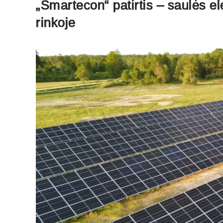
„Smartecon“ patirtis – saulės ele
rinkoje