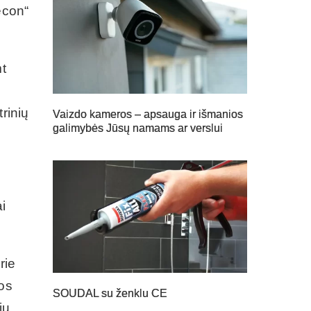
econ“
mt
rinių
Vaizdo kameros – apsauga ir išmanios
galimybės Jūsų namams ar verslui
i
rie
ios
SOUDAL su ženklu CE
jų.