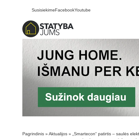
Susisiekime
Facebook
Youtube
Pagrindinis
»
Aktualijos
»
„Smartecon“ patirtis – saulės elekt