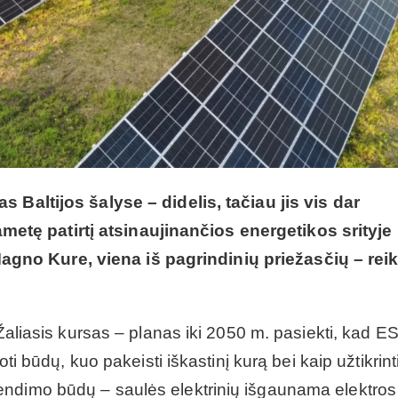
s Baltijos šalyse – didelis, tačiau jis vis dar
tę patirtį atsinaujinančios energetikos srityje
gno Kure, viena iš pagrindinių priežasčių – rei
 Žaliasis kursas – planas iki 2050 m. pasiekti, kad E
oti būdų, kuo pakeisti iškastinį kurą bei kaip užtikrint
endimo būdų – saulės elektrinių išgaunama elektros