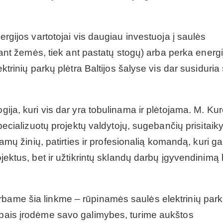
nergijos vartotojai vis daugiau investuoja į saulės
ek ant žemės, tiek ant pastatų stogų) arba perka energi
ektrinių parkų plėtra Baltijos šalyse vis dar susiduria
gija, kuri vis dar yra tobulinama ir plėtojama. M. Ku
specializuotų projektų valdytojų, sugebančių prisitaiky
kiamų žinių, patirties ir profesionalią komandą, kuri ga
ojektus, bet ir užtikrintų sklandų darbų įgyvendinimą 
rbame šia linkme – rūpinamės saulės elektrinių par
arbais įrodėme savo galimybes, turime aukštos