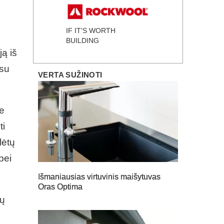
IF IT'S WORTH
BUILDING
ją iš
 su
VERTA SUŽINOTI
re
ti
lėtų
bei
Išmaniausias virtuvinis maišytuvas
Oras Optima
kų