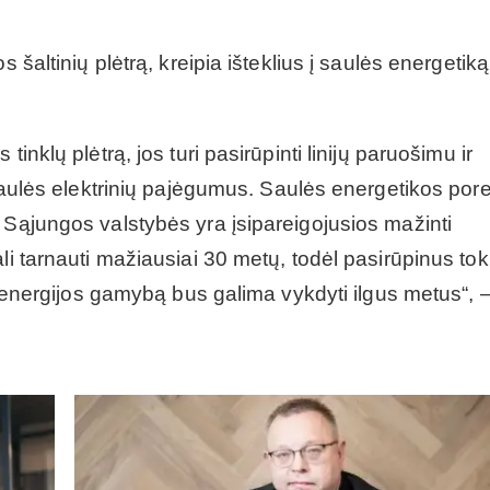
 šaltinių plėtrą, kreipia išteklius į saulės energetiką
inklų plėtrą, jos turi pasirūpinti linijų paruošimu ir
 saulės elektrinių pajėgumus. Saulės energetikos pore
 Sąjungos valstybės yra įsipareigojusios mažinti
li tarnauti mažiausiai 30 metų, todėl pasirūpinus tok
ą, energijos gamybą bus galima vykdyti ilgus metus“, 