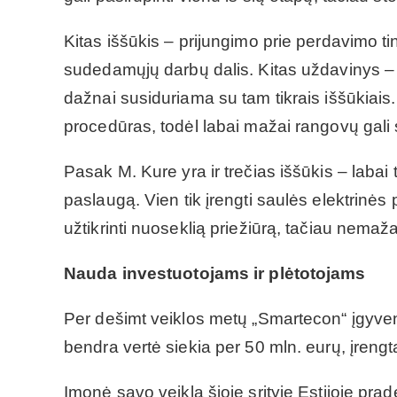
Kitas iššūkis – prijungimo prie perdavimo tin
sudedamųjų darbų dalis. Kitas uždavinys – el
dažnai susiduriama su tam tikrais iššūkiais. Į
procedūras, todėl labai mažai rangovų gali s
Pasak M. Kure yra ir trečias iššūkis – labai 
paslaugą. Vien tik įrengti saulės elektrinės
užtikrinti nuoseklią priežiūrą, tačiau nemaž
Nauda investuotojams ir plėtotojams
Per dešimt veiklos metų „Smartecon“ įgyven
bendra vertė siekia per 50 mln. eurų, įreng
Įmonė savo veiklą šioje srityje Estijoje prad