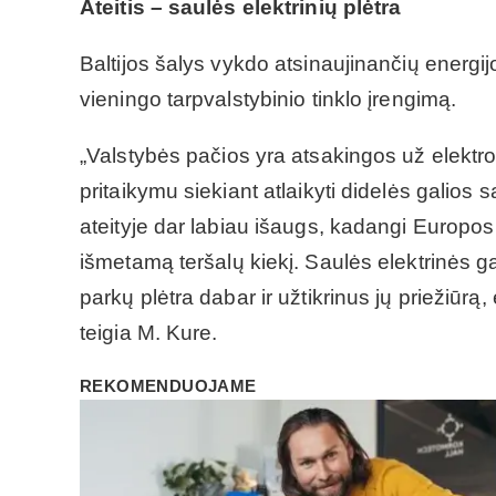
Ateitis – saulės elektrinių plėtra
Baltijos šalys vykdo atsinaujinančių energijos
vieningo tarpvalstybinio tinklo įrengimą.
„Valstybės pačios yra atsakingos už elektros t
pritaikymu siekiant atlaikyti didelės galios
ateityje dar labiau išaugs, kadangi Europos
išmetamą teršalų kiekį. Saulės elektrinės ga
parkų plėtra dabar ir užtikrinus jų priežiūr
teigia M. Kure.
REKOMENDUOJAME