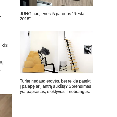
JUNG naujienos iš parodos “Resta
,
2018”
ikis
ių
–
Turite nedaug erdvės, bet reikia patekti
į palėpę ar į antrą aukštą? Sprendimas
yra paprastas, efektyvus ir nebrangus.