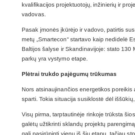
kvalifikacijos projektuotojų, inžinierių ir
vadovas.
Pasak įmonės įkūrėjo ir vadovo, patirtis su
metų „Smartecon“ startavo kaip nedidelė E
Baltijos šalyse ir Skandinavijoje: stato 13
parkų yra vystymo etape.
Plėtrai trukdo pajėgumų trūkumas
Nors atsinaujinančios energetikos poreikis
sparti. Tokia situacija susiklostė dėl iššūkių,
Visų pirma, tarptautinėje rinkoje trūksta šio
galėtų užtikrinti sklandų projektų parengim
gali pasirūpinti vienu iš šių etapų, tačiau sto