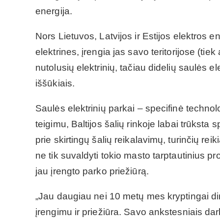
energija.
Nors Lietuvos, Latvijos ir Estijos elektros e
elektrines, įrengia jas savo teritorijose (ti
nutolusių elektrinių, tačiau didelių saulės el
iššūkiais.
Saulės elektrinių parkai – specifinė technolo
teigimu, Baltijos šalių rinkoje labai trūksta 
prie skirtingų šalių reikalavimų, turinčių rei
ne tik suvaldyti tokio masto tarptautinius pr
jau įrengto parko priežiūrą.
„Jau daugiau nei 10 metų mes kryptingai di
įrengimu ir priežiūra. Savo ankstesniais d