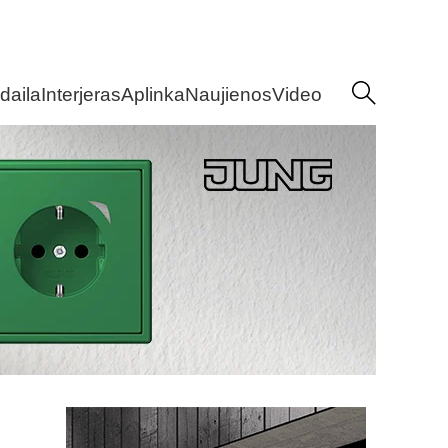
daila
Interjeras
Aplinka
Naujienos
Video