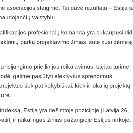
rie asociacijos steigimo. Tai davė rezultatų – Estija 
 naudojančių valstybių.
alifikacijos profesionalų komanda yra sukaupusi did
lektrinių parkų projektavimo žinias, sutelkusi dėmesį 
risijungimo prie linijos reikalavimus, tačiau turime
, todėl galime pasiūlyti efektyvius sprendimus
rojektus tiek pat kokybiškai, kiek ir lokalių projektų
Kure.
ndeksą, Estija yra dešimtoje pozicijoje (Latvija 26,
tirtį ir reikalingas žinias pažangioje Estijos rinkoje.