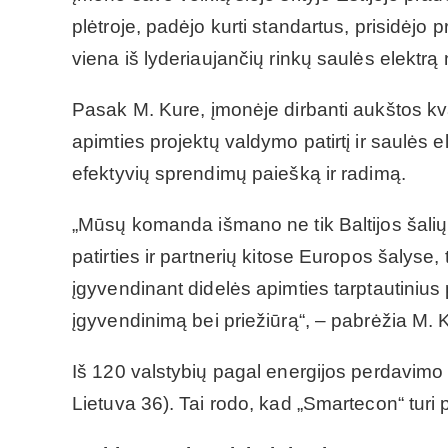
plėtroje, padėjo kurti standartus, prisidėjo p
viena iš lyderiaujančių rinkų saulės elektrą
Pasak M. Kure, įmonėje dirbanti aukštos kv
apimties projektų valdymo patirtį ir saulės e
efektyvių sprendimų paiešką ir radimą.
„Mūsų komanda išmano ne tik Baltijos šalių p
patirties ir partnerių kitose Europos šalyse
įgyvendinant didelės apimties tarptautinius p
įgyvendinimą bei priežiūrą“, – pabrėžia M. 
Iš 120 valstybių pagal energijos perdavimo i
Lietuva 36). Tai rodo, kad „Smartecon“ turi pa