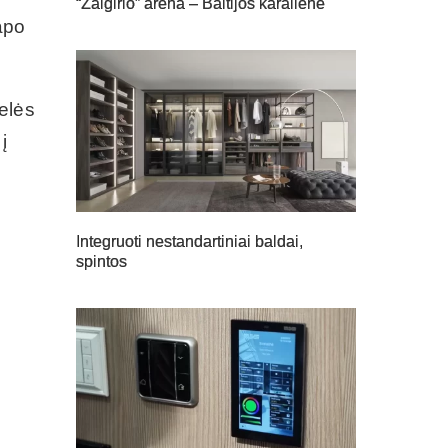
“Žalgirio” arena – Baltijos karalienė
tapo
elės
į
Integruoti nestandartiniai baldai,
spintos