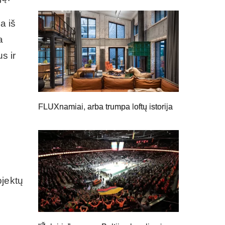
a iš
a
s ir
FLUXnamiai, arba trumpa loftų istorija
ojektų
ų