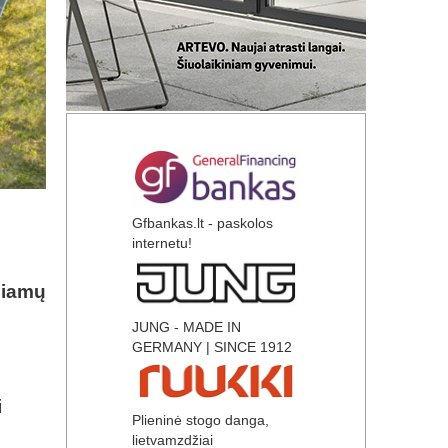
Gfbankas.lt - paskolos
internetu!
kiamų
JUNG - MADE IN
GERMANY | SINCE 1912
S
i
Plieninė stogo danga,
lietvamzdžiai