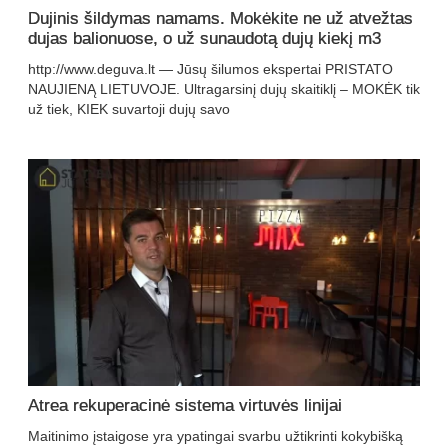
Dujinis šildymas namams. Mokėkite ne už atvežtas
dujas balionuose, o už sunaudotą dujų kiekį m3
http://www.deguva.lt — Jūsų šilumos ekspertai PRISTATO
NAUJIENĄ LIETUVOJE. Ultragarsinį dujų skaitiklį – MOKĖK tik
už tiek, KIEK suvartoji dujų savo
Atrea rekuperacinė sistema virtuvės linijai
Maitinimo įstaigose yra ypatingai svarbu užtikrinti kokybišką