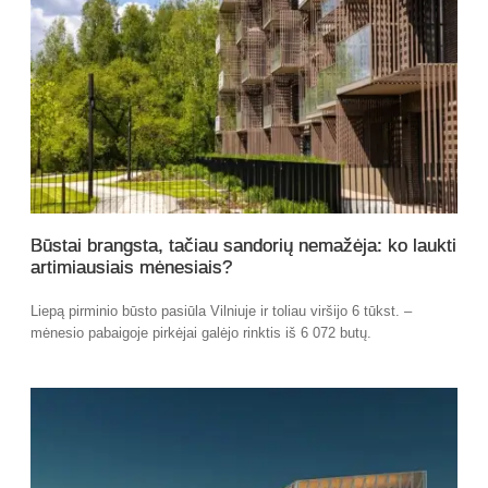
Būstai brangsta, tačiau sandorių nemažėja: ko laukti
artimiausiais mėnesiais?
Liepą pirminio būsto pasiūla Vilniuje ir toliau viršijo 6 tūkst. –
mėnesio pabaigoje pirkėjai galėjo rinktis iš 6 072 butų.