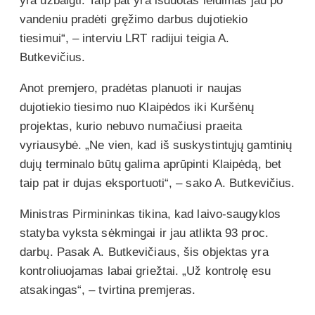
yra užbaigti. Taip pat yra išduotas leidimas jau po
vandeniu pradėti gręžimo darbus dujotiekio
tiesimui“, – interviu LRT radijui teigia A.
Butkevičius.
Anot premjero, pradėtas planuoti ir naujas
dujotiekio tiesimo nuo Klaipėdos iki Kuršėnų
projektas, kurio nebuvo numačiusi praeita
vyriausybė. „Ne vien, kad iš suskystintųjų gamtinių
dujų terminalo būtų galima aprūpinti Klaipėdą, bet
taip pat ir dujas eksportuoti“, – sako A. Butkevičius.
Ministras Pirmininkas tikina, kad laivo-saugyklos
statyba vyksta sėkmingai ir jau atlikta 93 proc.
darbų. Pasak A. Butkevičiaus, šis objektas yra
kontroliuojamas labai griežtai. „Už kontrolę esu
atsakingas“, – tvirtina premjeras.