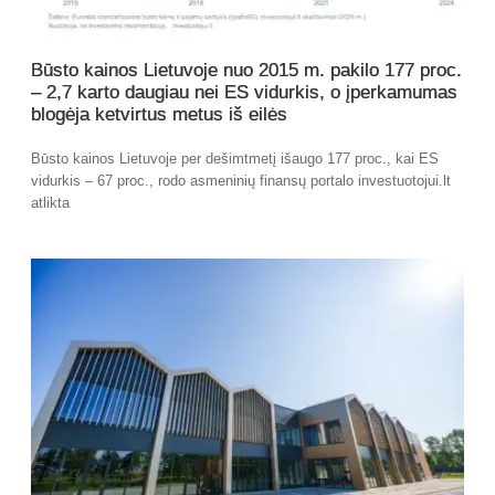
Būsto kainos Lietuvoje nuo 2015 m. pakilo 177 proc.
– 2,7 karto daugiau nei ES vidurkis, o įperkamumas
blogėja ketvirtus metus iš eilės
Būsto kainos Lietuvoje per dešimtmetį išaugo 177 proc., kai ES
vidurkis – 67 proc., rodo asmeninių finansų portalo investuotojui.lt
atlikta