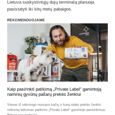
Lietuva suskystintųjų dujų terminalą planuoja
pasistatyti iki kitų metų pabaigos.
REKOMENDUOJAME
Kaip pasirinkti patikimą „Private Label“ gamintoją
naminių gyvūnų pašarų prekės ženklui
Vienas iš sėkmingo nuosavo kačių ir šunų ėdalo prekės ženklo
veiksnių laikomas patikimo „Private Label“ gamintojo pasirinkimas.
Būtent nuo partnerio