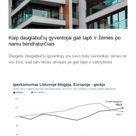
Kaip daugiabučių gyventojai gali tapti ir žemės po
namu bendraturčiais
Daugelis daugiabučių gyventojų yra savo butų savininkai, tačiau ne
visi žino, kad tam tikrais atvejais jie gali tapti ir valstybinės