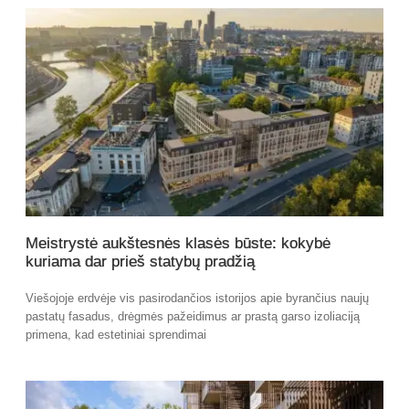
Meistrystė aukštesnės klasės būste: kokybė
kuriama dar prieš statybų pradžią
Viešojoje erdvėje vis pasirodančios istorijos apie byrančius naujų
pastatų fasadus, drėgmės pažeidimus ar prastą garso izoliaciją
primena, kad estetiniai sprendimai