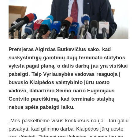
Premjeras Algirdas Butkevičius sako, kad
suskystintųjų gamtinių dujų terminalo statybos
vyksta pagal planą, o dalis darbų jau yra visiškai
pabaigti. Taip Vyriausybės vadovas reaguoja į
buvusio Klaipėdos valstybinio jūrų uosto
vadovo, dabartinio Seimo nario Eugenijaus
Gentvilo pareiškimą, kad terminalo statybų
nebus spėta pabaigti laiku.
„Mes paskelbėme visus konkursus naujai. Jau galiu
pasakyti, kad gilinimo darbai Klaipėdos jūrų uoste