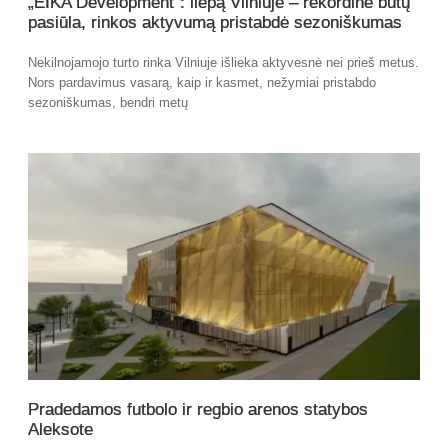
„EIKA Development“: liepą Vilniuje – rekordinė butų
pasiūla, rinkos aktyvumą pristabdė sezoniškumas
Nekilnojamojo turto rinka Vilniuje išlieka aktyvesnė nei prieš metus.
Nors pardavimus vasarą, kaip ir kasmet, nežymiai pristabdo
sezoniškumas, bendri metų
Pradedamos futbolo ir regbio arenos statybos
Aleksote