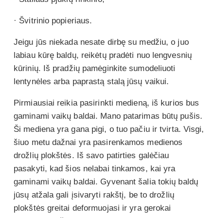
· Švitrinio popieriaus.
Jeigu jūs niekada nesate dirbę su medžiu, o juo
labiau kūrę baldų, reikėtų pradėti nuo lengvesnių
kūrinių. Iš pradžių pamėginkite sumodeliuoti
lentynėles arba paprastą stalą jūsų vaikui.
Pirmiausiai reikia pasirinkti medieną, iš kurios bus
gaminami vaikų baldai. Mano patarimas būtų pušis.
Ši mediena yra gana pigi, o tuo pačiu ir tvirta. Visgi,
šiuo metu dažnai yra pasirenkamos medienos
drožlių plokštės. Iš savo patirties galėčiau
pasakyti, kad šios nelabai tinkamos, kai yra
gaminami vaikų baldai. Gyvenant šalia tokių baldų
jūsų atžala gali įsivaryti rakštį, be to drožlių
plokštės greitai deformuojasi ir yra gerokai