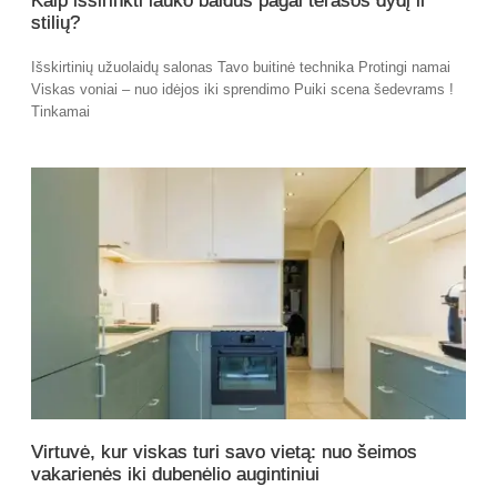
Kaip išsirinkti lauko baldus pagal terasos dydį ir
stilių?
Išskirtinių užuolaidų salonas Tavo buitinė technika Protingi namai
Viskas voniai – nuo idėjos iki sprendimo Puiki scena šedevrams !
Tinkamai
Virtuvė, kur viskas turi savo vietą: nuo šeimos
vakarienės iki dubenėlio augintiniui