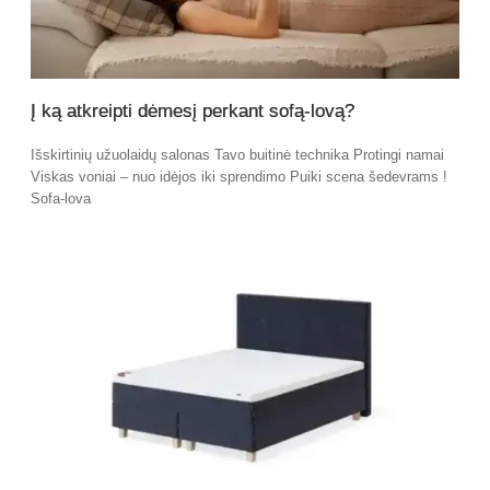
Į ką atkreipti dėmesį perkant sofą-lovą?
Išskirtinių užuolaidų salonas Tavo buitinė technika Protingi namai
Viskas voniai – nuo idėjos iki sprendimo Puiki scena šedevrams !
Sofa-lova