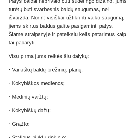
Patys baldai neprivalo būti sudėtingo dizaino, jums
tūrėtų būti svarbesnis baldų saugumas, nei
išvaizda. Norint visiškai užtikrinti vaiko saugumą,
jiems skirtus baldus galite pasigaminti patys.
Šiame straipsnyje ir pateiksiu kelis patarimus kaip
tai padaryti.
Visų pirma jums reikės šių dalykų:
· Vaikiškų baldų brėžinių, planų;
· Kokybiškos medienos;
· Medinių varžtų;
· Kokybiškų dažų;
· Grąžto;
· Staliaus pjūklų rinkinio;