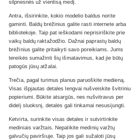
silpnesnės už vientisą medį.
Antra, išsirinkite, kokio modelio baldus norite
gaminti. Baldų brėžinius galite rasti internete arba
bibliotekoje. Taip pat ieškodami neprisiriškite prie
vaikų baldų raktažodžio. Dažnai paprastų baldų
brėžinius galite pritaikyti savo poreikiams. Jums
tereikės sumažinti šių išmatavimus, kad jie būtų
patogūs jūsų atžalai.
Trečia, pagal turimus planus paruoškite medieną.
Visas išpjautas detales lengvai nušveiskite švitriniu
popieriumi. Būkite atsargūs, nes nušvitravus per
didelį sluoksnį, detalės gali tinkamai nesusijungti.
Ketvirta, surinkite visas detales ir sutvirtinkite
mediniais varžtais. Nepalikite medinių varžtų
galvučių paviršiuje. Taip jos gali sužaloti jūsų