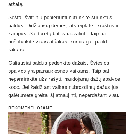
atžalą.
Šešta, švitriniu popieriumi nutrinkite surinktus
baldus. Didžiausią dėmesį atkreipkite į kraštus ir
kampus. Šie tūrėtų būti suapvalinti. Taip pat
nušlifuokite visas atšakas, kurios gali palikti
rakštis.
Galiausiai baldus padenkite dažais. Šviesios
spalvos yra patrauklesnės vaikams. Taip pat
nepamirškite užsirašyti, naudojamų dažų spalvos
kodo. Jei žaidžiant vaikas nubrozdintų dažus jūs
galėtumėte greitai šį atnaujinti, neperdažant visų.
REKOMENDUOJAME