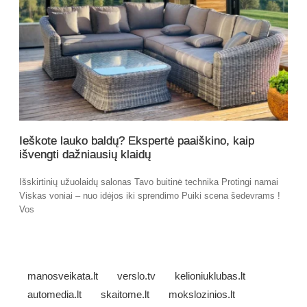
Ieškote lauko baldų? Ekspertė paaiškino, kaip
išvengti dažniausių klaidų
Išskirtinių užuolaidų salonas Tavo buitinė technika Protingi namai
Viskas voniai – nuo idėjos iki sprendimo Puiki scena šedevrams !
Vos
manosveikata.lt
verslo.tv
kelioniuklubas.lt
automedia.lt
skaitome.lt
mokslozinios.lt