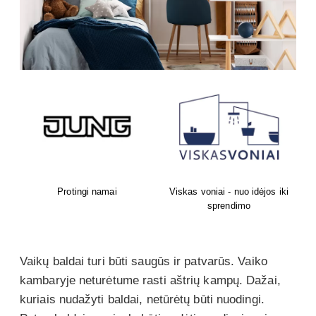
ki
Puiki scena šedevrams !
Išskirtinių užuolaidų salonas
Vaikų baldai turi būti saugūs ir patvarūs. Vaiko
kambaryje neturėtume rasti aštrių kampų. Dažai,
kuriais nudažyti baldai, netūrėtų būti nuodingi.