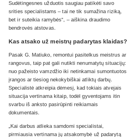
Sudėtingesnes užduotis saugiau patikėti savo
srities specialistams – tai ne tik sumažina riziką,
bet ir suteikia ramybės“, – aiškina draudimo
bendrovės atstovas.
Kas atsako už meistrų padarytas klaidas?
Pasak G. Matiuko, remontui pasitelkus meistrus ar
rangovus, taip pat gali nutikti nenumatytų situacijų:
nuo pažeisto vamzdžio iki netinkamai sumontuotos
įrangos ar tiesiog nekokybiškai atliktų darbų.
Specialistė atkreipia dėmesį, kad tokiais atvejais
situacija vertinama kitaip, todėl gyventojams itin
svarbu iš anksto pasirūpinti reikiamais
dokumentais.
„Kai darbus atlieka samdomi specialistai,
pirmiausia vertinama jų atsakomybė už padarytą