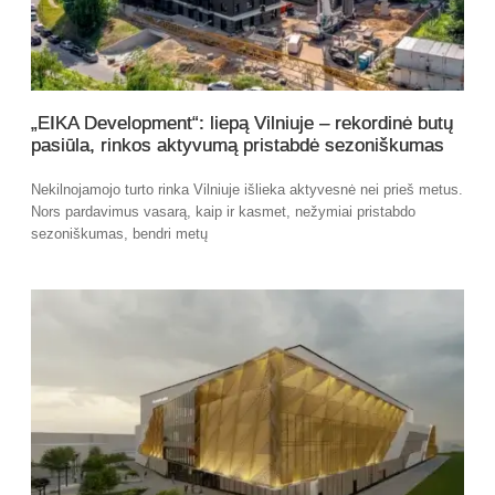
„EIKA Development“: liepą Vilniuje – rekordinė butų
pasiūla, rinkos aktyvumą pristabdė sezoniškumas
Nekilnojamojo turto rinka Vilniuje išlieka aktyvesnė nei prieš metus.
Nors pardavimus vasarą, kaip ir kasmet, nežymiai pristabdo
sezoniškumas, bendri metų