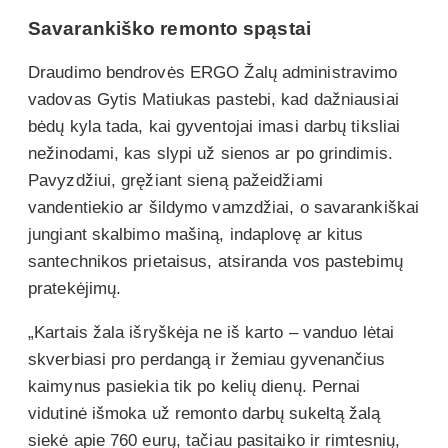
Savarankiško remonto spąstai
Draudimo bendrovės ERGO Žalų administravimo
vadovas Gytis Matiukas pastebi, kad dažniausiai
bėdų kyla tada, kai gyventojai imasi darbų tiksliai
nežinodami, kas slypi už sienos ar po grindimis.
Pavyzdžiui, gręžiant sieną pažeidžiami
vandentiekio ar šildymo vamzdžiai, o savarankiškai
jungiant skalbimo mašiną, indaplovę ar kitus
santechnikos prietaisus, atsiranda vos pastebimų
pratekėjimų.
„Kartais žala išryškėja ne iš karto – vanduo lėtai
skverbiasi pro perdangą ir žemiau gyvenančius
kaimynus pasiekia tik po kelių dienų. Pernai
vidutinė išmoka už remonto darbų sukeltą žalą
siekė apie 760 eurų, tačiau pasitaiko ir rimtesnių,