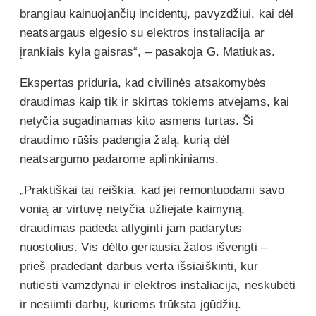
brangiau kainuojančių incidentų, pavyzdžiui, kai dėl
neatsargaus elgesio su elektros instaliacija ar
įrankiais kyla gaisras“, – pasakoja G. Matiukas.
Ekspertas priduria, kad civilinės atsakomybės
draudimas kaip tik ir skirtas tokiems atvejams, kai
netyčia sugadinamas kito asmens turtas. Ši
draudimo rūšis padengia žalą, kurią dėl
neatsargumo padarome aplinkiniams.
„Praktiškai tai reiškia, kad jei remontuodami savo
vonią ar virtuvę netyčia užliejate kaimyną,
draudimas padeda atlyginti jam padarytus
nuostolius. Vis dėlto geriausia žalos išvengti –
prieš pradedant darbus verta išsiaiškinti, kur
nutiesti vamzdynai ir elektros instaliacija, neskubėti
ir nesiimti darbų, kuriems trūksta įgūdžių.