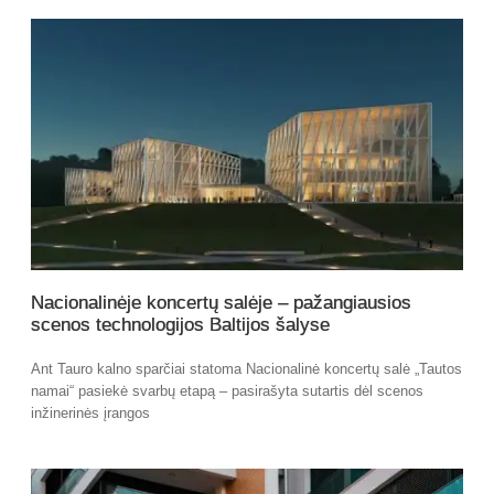
Nacionalinėje koncertų salėje – pažangiausios
scenos technologijos Baltijos šalyse
Ant Tauro kalno sparčiai statoma Nacionalinė koncertų salė „Tautos
namai“ pasiekė svarbų etapą – pasirašyta sutartis dėl scenos
inžinerinės įrangos