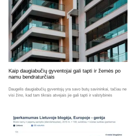
Kaip daugiabučių gyventojai gali tapti ir žemės po
namu bendraturčiais
Daugelis daugiabučių gyventojų yra savo butų savininkai, tačiau ne
visi žino, kad tam tikrais atvejais jie gali tapti ir valstybinės