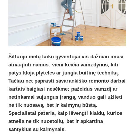
Šiltuoju metų laiku gyventojai vis dažniau imasi
atnaujinti namus: vieni keičia vamzdynus, kiti
patys kloja plyteles ar jungia buitinę techniką.
Tačiau net paprasti savarankiško remonto darbai
kartais baigiasi nesėkme: pažeidus vamzdį ar
netinkamai sujungus įrangą, vanduo gali užlieti
ne tik nuosavą, bet ir kaimynų būstą.
Specialistai pataria, kaip išvengti klaidų, kurios
atneša ne tik nuostolių, bet ir apkartina
santykius su kaimynais.