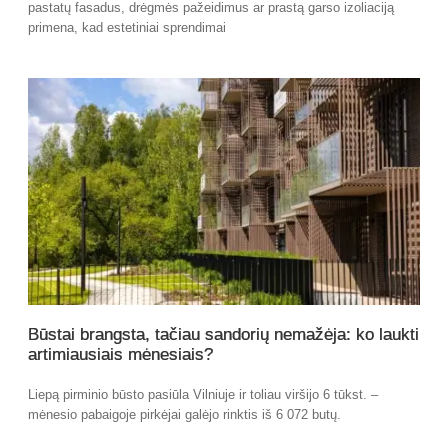
pastatų fasadus, drėgmės pažeidimus ar prastą garso izoliaciją
primena, kad estetiniai sprendimai
Būstai brangsta, tačiau sandorių nemažėja: ko laukti
artimiausiais mėnesiais?
Liepą pirminio būsto pasiūla Vilniuje ir toliau viršijo 6 tūkst. –
mėnesio pabaigoje pirkėjai galėjo rinktis iš 6 072 butų.