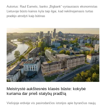
Autorius: Raul Eamets, banko „Bigbank“ vyriausiasis ekonomistas
Lietuvoje būsto kainos kyla taip ilgai, kad nekilnojamasis turtas
pradėjo atrodyti kaip būtinas
Meistrystė aukštesnės klasės būste: kokybė
kuriama dar prieš statybų pradžią
Viešojoje erdvėje vis pasirodančios istorijos apie byrančius naujų