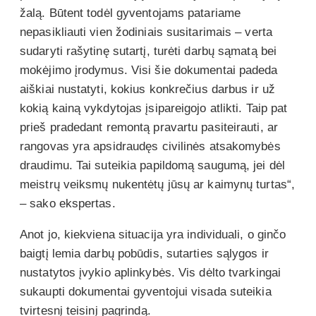
žalą. Būtent todėl gyventojams patariame
nepasikliauti vien žodiniais susitarimais – verta
sudaryti rašytinę sutartį, turėti darbų sąmatą bei
mokėjimo įrodymus. Visi šie dokumentai padeda
aiškiai nustatyti, kokius konkrečius darbus ir už
kokią kainą vykdytojas įsipareigojo atlikti. Taip pat
prieš pradedant remontą pravartu pasiteirauti, ar
rangovas yra apsidraudęs civilinės atsakomybės
draudimu. Tai suteikia papildomą saugumą, jei dėl
meistrų veiksmų nukentėtų jūsų ar kaimynų turtas“,
– sako ekspertas.
Anot jo, kiekviena situacija yra individuali, o ginčo
baigtį lemia darbų pobūdis, sutarties sąlygos ir
nustatytos įvykio aplinkybės. Vis dėlto tvarkingai
sukaupti dokumentai gyventojui visada suteikia
tvirtesnį teisinį pagrindą.