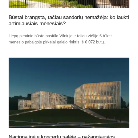
Būstai brangsta, tačiau sandorių nemažėja: ko laukti
artimiausiais mėnesiais?
Liepą pirminio būsto pasiūla Vilniuje ir toliau viršijo 6 tūkst. –
mėnesio pabaigoje pirkėjai galėjo rinktis iš 6 072 butų.
Nacionalinėje koncertų salėje – pažangiausios