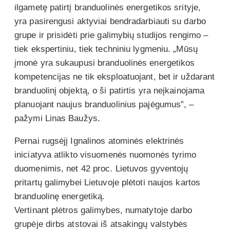
ilgametę patirtį branduolinės energetikos srityje,
yra pasirengusi aktyviai bendradarbiauti su darbo
grupe ir prisidėti prie galimybių studijos rengimo –
tiek ekspertiniu, tiek techniniu lygmeniu. „Mūsų
įmonė yra sukaupusi branduolinės energetikos
kompetencijas ne tik eksploatuojant, bet ir uždarant
branduolinį objektą, o ši patirtis yra neįkainojama
planuojant naujus branduolinius pajėgumus”, –
pažymi Linas Baužys.
Pernai rugsėjį Ignalinos atominės elektrinės
iniciatyva atlikto visuomenės nuomonės tyrimo
duomenimis, net 42 proc. Lietuvos gyventojų
pritartų galimybei Lietuvoje plėtoti naujos kartos
branduolinę energetiką.
Vertinant plėtros galimybes, numatytoje darbo
grupėje dirbs atstovai iš atsakingų valstybės