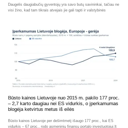
Daugelis daugiabučių gyventojų yra savo butų savininkai, tačiau ne
visi žino, kad tam tikrais atvejais jie gali tapti ir valstybinės
Būsto kainos Lietuvoje nuo 2015 m. pakilo 177 proc.
– 2,7 karto daugiau nei ES vidurkis, o įperkamumas
blogėja ketvirtus metus iš eilės
Būsto kainos Lietuvoje per dešimtmetį išaugo 177 proc., kai ES
vidurkis – 67 proc., rodo asmeninių finansų portalo investuotojui.lt