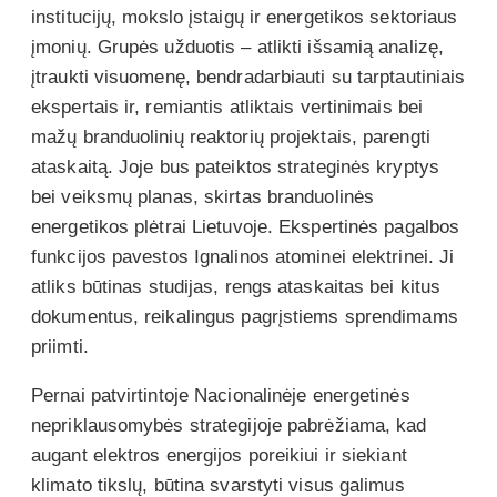
institucijų, mokslo įstaigų ir energetikos sektoriaus
įmonių. Grupės užduotis – atlikti išsamią analizę,
įtraukti visuomenę, bendradarbiauti su tarptautiniais
ekspertais ir, remiantis atliktais vertinimais bei
mažų branduolinių reaktorių projektais, parengti
ataskaitą. Joje bus pateiktos strateginės kryptys
bei veiksmų planas, skirtas branduolinės
energetikos plėtrai Lietuvoje. Ekspertinės pagalbos
funkcijos pavestos Ignalinos atominei elektrinei. Ji
atliks būtinas studijas, rengs ataskaitas bei kitus
dokumentus, reikalingus pagrįstiems sprendimams
priimti.
Pernai patvirtintoje Nacionalinėje energetinės
nepriklausomybės strategijoje pabrėžiama, kad
augant elektros energijos poreikiui ir siekiant
klimato tikslų, būtina svarstyti visus galimus