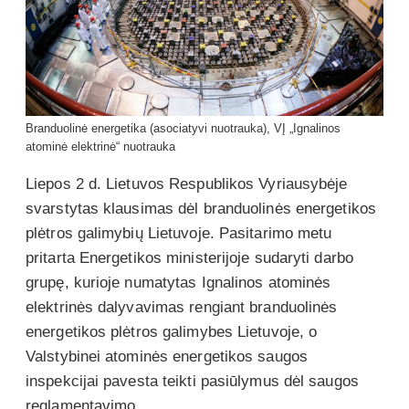
Branduolinė energetika (asociatyvi nuotrauka), VĮ „Ignalinos
atominė elektrinė“ nuotrauka
Liepos 2 d. Lietuvos Respublikos Vyriausybėje
svarstytas klausimas dėl branduolinės energetikos
plėtros galimybių Lietuvoje. Pasitarimo metu
pritarta Energetikos ministerijoje sudaryti darbo
grupę, kurioje numatytas Ignalinos atominės
elektrinės dalyvavimas rengiant branduolinės
energetikos plėtros galimybes Lietuvoje, o
Valstybinei atominės energetikos saugos
inspekcijai pavesta teikti pasiūlymus dėl saugos
reglamentavimo.