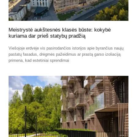
Meistrystė aukštesnės klasės būste: kokybė
kuriama dar prieš statybų pradžią
Viešojoje erdvėje vis pasirodančios istorijos apie byrančius naujų
pastatų fasadus, drėgmės pažeidimus ar prastą garso izoliaciją
primena, kad estetiniai sprendimai