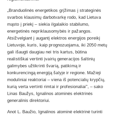
„Branduolinės energetikos grįžimas į strateginės
svarbos klausimų darbotvarkę rodo, kad Lietuva
mąsto į priekį – siekia ilgalaikio stabilumo,
energetinės nepriklausomybės ir pažangos.
Atsižvelgiant į augantį elektros energijos poreikį
Lietuvoje, kuris, kaip prognozuojama, iki 2050 metų
gali išaugti daugiau nei tris kartus, būtina
realistiškai vertinti įvairių generacijos šaltinių
galimybes užtikrinti švarią, patikimą ir
konkurencingą energiją šalyje ir regione. Mažieji
moduliniai reaktoriai – viena iš potencialių krypčių,
kurią verta vertinti rimtai ir profesionaliai”, – sako
Linas Baužys, Ignalinos atominės elektrinės
generalinis direktoriui.
Anot L. Baužio, Ignalinos atominė elektrinė turinti