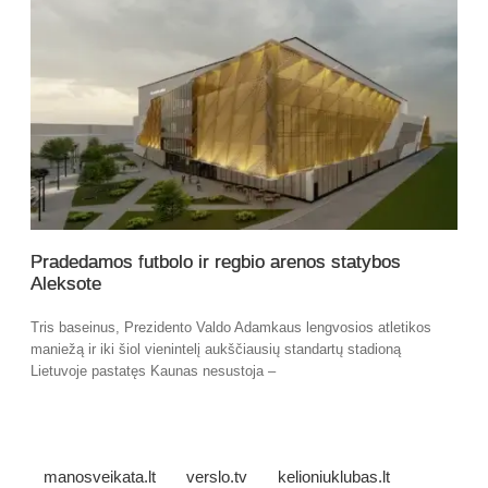
Pradedamos futbolo ir regbio arenos statybos
Aleksote
Tris baseinus, Prezidento Valdo Adamkaus lengvosios atletikos
maniežą ir iki šiol vienintelį aukščiausių standartų stadioną
Lietuvoje pastatęs Kaunas nesustoja –
manosveikata.lt
verslo.tv
kelioniuklubas.lt