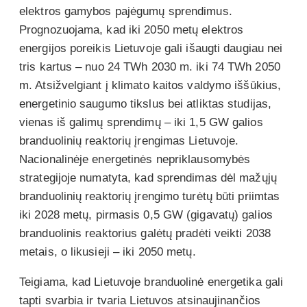
elektros gamybos pajėgumų sprendimus.
Prognozuojama, kad iki 2050 metų elektros
energijos poreikis Lietuvoje gali išaugti daugiau nei
tris kartus – nuo 24 TWh 2030 m. iki 74 TWh 2050
m. Atsižvelgiant į klimato kaitos valdymo iššūkius,
energetinio saugumo tikslus bei atliktas studijas,
vienas iš galimų sprendimų – iki 1,5 GW galios
branduolinių reaktorių įrengimas Lietuvoje.
Nacionalinėje energetinės nepriklausomybės
strategijoje numatyta, kad sprendimas dėl mažųjų
branduolinių reaktorių įrengimo turėtų būti priimtas
iki 2028 metų, pirmasis 0,5 GW (gigavatų) galios
branduolinis reaktorius galėtų pradėti veikti 2038
metais, o likusieji – iki 2050 metų.
Teigiama, kad Lietuvoje branduolinė energetika gali
tapti svarbia ir tvaria Lietuvos atsinaujinančios