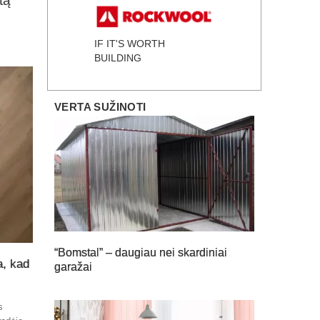
tą
IF IT'S WORTH
BUILDING
VERTA SUŽINOTI
“Bomstal” – daugiau nei skardiniai
a, kad
garažai
s