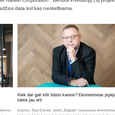
l Hareer Corporation”. Bendra investicijų į šį projek
radžios data kol kas neskelbiama.
Kiek dar gali kilti būsto kainos? Ekonomistas įspėj
lubos jau arti
eiksnių
Autorius: Raul Eamets, banko „Bigbank“ vyriausiasis ekonomista