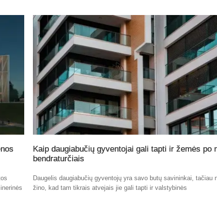
enos
Kaip daugiabučių gyventojai gali tapti ir žemės po
bendraturčiais
tos
Daugelis daugiabučių gyventojų yra savo butų savininkai, tačiau n
inerinės
žino, kad tam tikrais atvejais jie gali tapti ir valstybinės