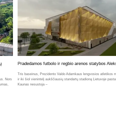
ų
Pradedamos futbolo ir regbio arenos statybos Alek
Tris baseinus, Prezidento Valdo Adamkaus lengvosios atletikos 
tus. Nors
ir iki šiol vienintelį aukščiausių standartų stadioną Lietuvoje past
kumas,
Kaunas nesustoja –