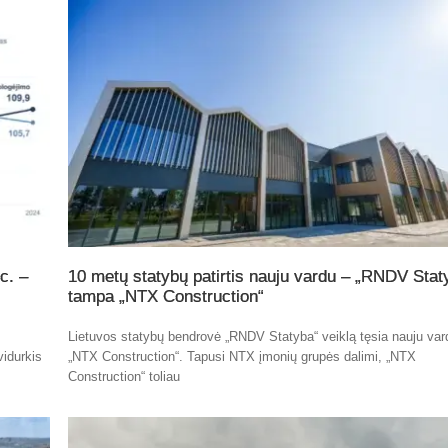
c. –
10 metų statybų patirtis nauju vardu – „RNDV Stat
tampa „NTX Construction“
Lietuvos statybų bendrovė „RNDV Statyba“ veiklą tęsia nauju var
vidurkis
„NTX Construction“. Tapusi NTX įmonių grupės dalimi, „NTX
Construction“ toliau