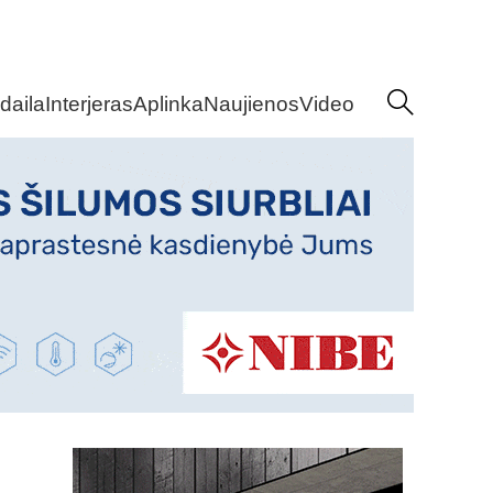
daila
Interjeras
Aplinka
Naujienos
Video