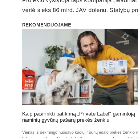
Projekto vystytoja taps kompanija „Madinat A
vertė sieks 86 mlrd. JAV dolerių. Statybų p
REKOMENDUOJAME
Kaip pasirinkti patikimą „Private Label“ gamintoją
naminių gyvūnų pašarų prekės ženklui
Vienas iš sėkmingo nuosavo kačių ir šunų ėdalo prekės ženklo v