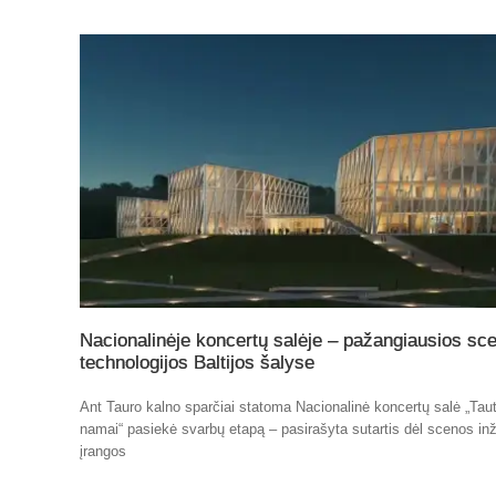
Nacionalinėje koncertų salėje – pažangiausios sc
technologijos Baltijos šalyse
Ant Tauro kalno sparčiai statoma Nacionalinė koncertų salė „Tau
namai“ pasiekė svarbų etapą – pasirašyta sutartis dėl scenos inž
įrangos