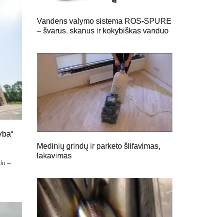
Vandens valymo sistema ROS-SPURE
– švarus, skanus ir kokybiškas vanduo
yba“
Medinių grindų ir parketo šlifavimas,
lakavimas
du –