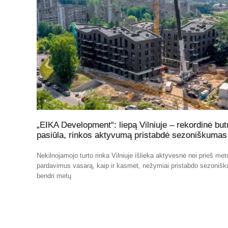
„EIKA Development“: liepą Vilniuje – rekordinė but
pasiūla, rinkos aktyvumą pristabdė sezoniškumas
Nekilnojamojo turto rinka Vilniuje išlieka aktyvesnė nei prieš me
pardavimus vasarą, kaip ir kasmet, nežymiai pristabdo sezoniš
bendri metų