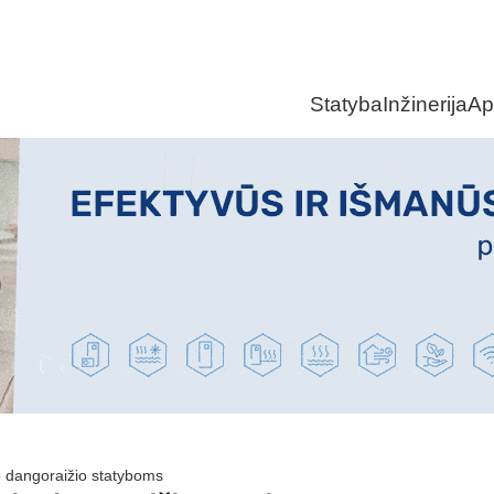
Statyba
Inžinerija
Ap
io dangoraižio statyboms