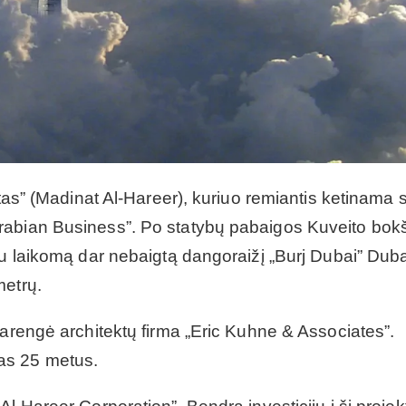
tas” (Madinat Al-Hareer), kuriuo remiantis ketinama s
rabian Business”. Po statybų pabaigos Kuveito bok
tu laikomą dar nebaigtą dangoraižį „Burj Dubai” Duba
metrų.
parengė architektų firma „Eric Kuhne & Associates”.
as 25 metus.