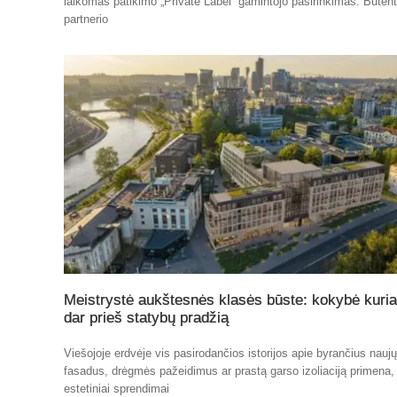
laikomas patikimo „Private Label“ gamintojo pasirinkimas. Būten
partnerio
Meistrystė aukštesnės klasės būste: kokybė kuri
dar prieš statybų pradžią
Viešojoje erdvėje vis pasirodančios istorijos apie byrančius nauj
fasadus, drėgmės pažeidimus ar prastą garso izoliaciją primena,
estetiniai sprendimai