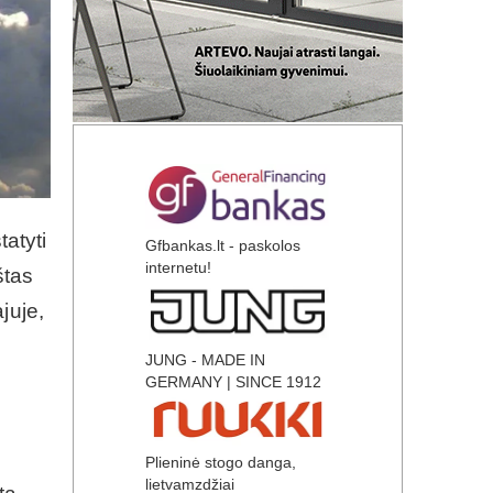
tatyti
Gfbankas.lt - paskolos
internetu!
štas
juje,
JUNG - MADE IN
GERMANY | SINCE 1912
Plieninė stogo danga,
lietvamzdžiai