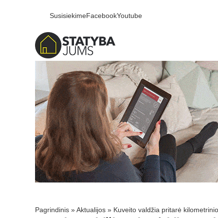
Susisiekime
Facebook
Youtube
Pagrindinis
»
Aktualijos
»
Kuveito valdžia pritarė kilometrin