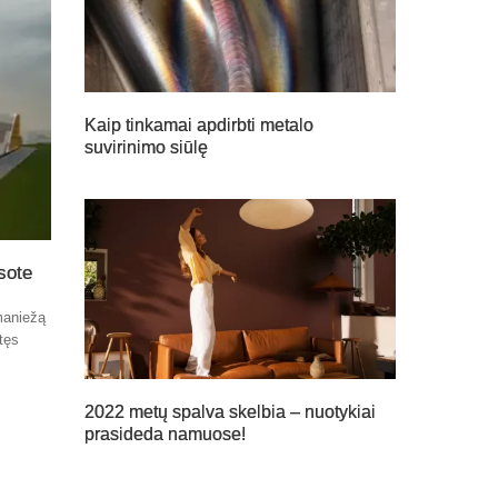
Kaip tinkamai apdirbti metalo
suvirinimo siūlę
sote
maniežą
atęs
2022 metų spalva skelbia – nuotykiai
prasideda namuose!