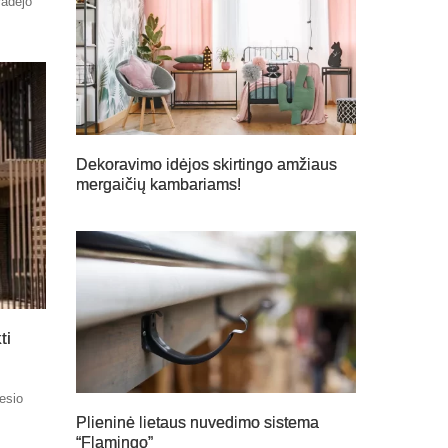
radėjo
Dekoravimo idėjos skirtingo amžiaus
mergaičių kambariams!
ti
nesio
Plieninė lietaus nuvedimo sistema
“Flamingo”