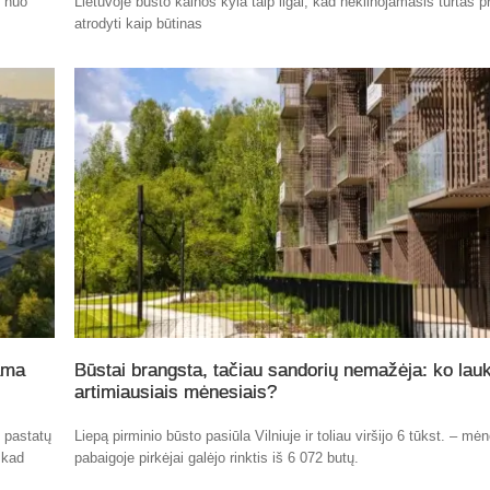
t nuo
Lietuvoje būsto kainos kyla taip ilgai, kad nekilnojamasis turtas p
atrodyti kaip būtinas
ama
Būstai brangsta, tačiau sandorių nemažėja: ko lauk
artimiausiais mėnesiais?
ų pastatų
Liepą pirminio būsto pasiūla Vilniuje ir toliau viršijo 6 tūkst. – mė
 kad
pabaigoje pirkėjai galėjo rinktis iš 6 072 butų.