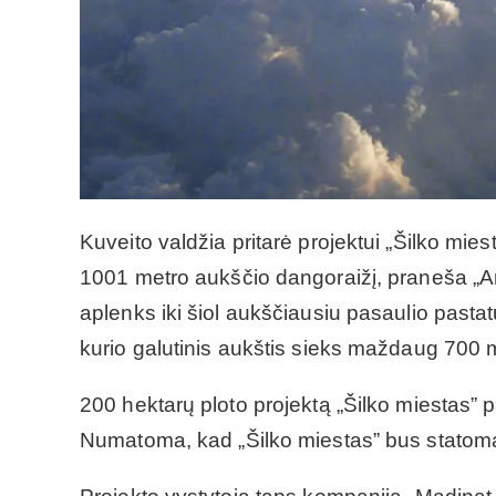
Kuveito valdžia pritarė projektui „Šilko mies
1001 metro aukščio dangoraižį, praneša „A
aplenks iki šiol aukščiausiu pasaulio pasta
kurio galutinis aukštis sieks maždaug 700 
200 hektarų ploto projektą „Šilko miestas” 
Numatoma, kad „Šilko miestas” bus statom