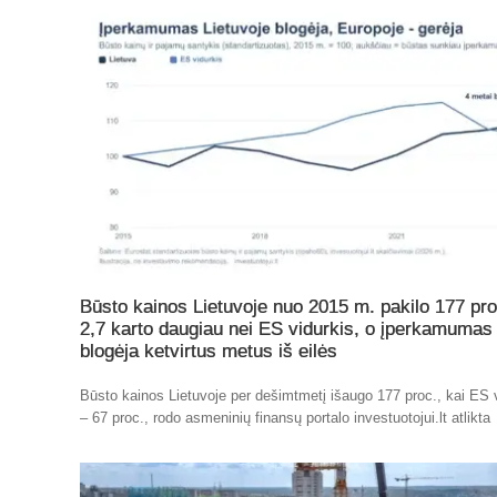
Būsto kainos Lietuvoje nuo 2015 m. pakilo 177 pro
2,7 karto daugiau nei ES vidurkis, o įperkamumas
blogėja ketvirtus metus iš eilės
Būsto kainos Lietuvoje per dešimtmetį išaugo 177 proc., kai ES 
– 67 proc., rodo asmeninių finansų portalo investuotojui.lt atlikta