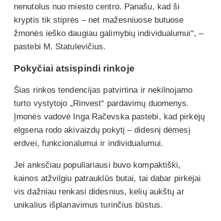
nenutolus nuo miesto centro. Panašu, kad ši
kryptis tik stiprės – net mažesniuose butuose
žmonės ieško daugiau galimybių individualumui“, –
pastebi M. Statulevičius.
Pokyčiai atsispindi rinkoje
Šias rinkos tendencijas patvirtina ir nekilnojamo
turto vystytojo „Rinvest“ pardavimų duomenys.
Įmonės vadovė Inga Račevska pastebi, kad pirkėjų
elgsena rodo akivaizdų pokytį – didesnį dėmesį
erdvei, funkcionalumui ir individualumui.
Jei anksčiau populiariausi buvo kompaktiški,
kainos atžvilgiu patrauklūs butai, tai dabar pirkėjai
vis dažniau renkasi didesnius, kelių aukštų ar
unikalius išplanavimus turinčius būstus.