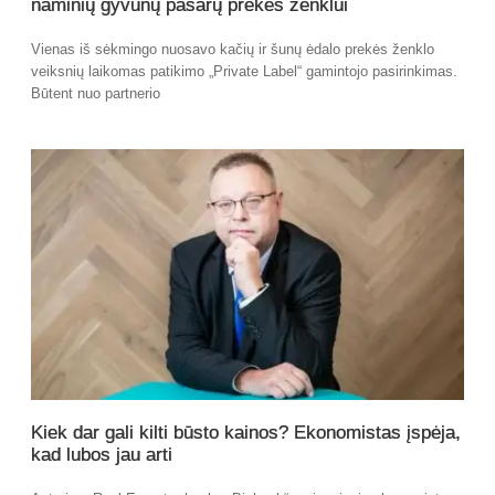
naminių gyvūnų pašarų prekės ženklui
Vienas iš sėkmingo nuosavo kačių ir šunų ėdalo prekės ženklo
veiksnių laikomas patikimo „Private Label“ gamintojo pasirinkimas.
Būtent nuo partnerio
Kiek dar gali kilti būsto kainos? Ekonomistas įspėja,
kad lubos jau arti