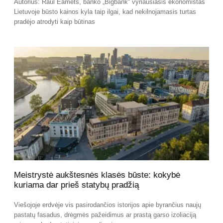
Autorius: Raul Eamets, banko „Bigbank“ vyriausiasis ekonomistas
Lietuvoje būsto kainos kyla taip ilgai, kad nekilnojamasis turtas
pradėjo atrodyti kaip būtinas
Meistrystė aukštesnės klasės būste: kokybė
kuriama dar prieš statybų pradžią
Viešojoje erdvėje vis pasirodančios istorijos apie byrančius naujų
pastatų fasadus, drėgmės pažeidimus ar prastą garso izoliaciją