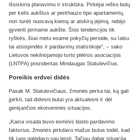
išsiskiria planavimu ir struktūra. Pirkėjai ieško butų
per kelis aukštus ar penthauzo tipo apartamentų,
nori turėti nuosavą kiemą ar atskirą įėjimą, nebijo
gyventi pirmame aukšte. Šios tendencijos tik
ryškės, šiuo metu esame pokyčių periode, su laiku
tai atsispindės ir pardavimų statistikoje”, – sako
Lietuvos nekilnojamojo turto plėtros asociacijos
(LNTPA) prezidentas Mindaugas Statulevičius.
Poreikis erdvei didės
Pasak M. Statulevičiaus, žmonės perka tai, ką gali
įpirkti, tad didesni butai yra aktualesni ir dėl
gerėjančios ekonominės situacijos.
„Kaina visada buvo esminis būsto pardavimo
faktorius, žmonės pirkdavo mažus butus todėl, kad
tik juos galėdavo sau leisti. Tačiau dabar situacija