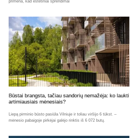
primena, kad estetiniai sprendimai
Būstai brangsta, tačiau sandorių nemažėja: ko laukti
artimiausiais mėnesiais?
Liepą pirminio būsto pasiūla Vilniuje ir toliau viršijo 6 tūkst. –
mėnesio pabaigoje pirkėjai galėjo rinktis iš 6 072 butų.