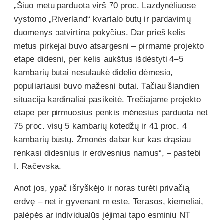
„Šiuo metu parduota virš 70 proc. Lazdynėliuose
vystomo „Riverland“ kvartalo butų ir pardavimų
duomenys patvirtina pokyčius. Dar prieš kelis
metus pirkėjai buvo atsargesni – pirmame projekto
etape didesni, per kelis aukštus išdėstyti 4–5
kambarių butai nesulaukė didelio dėmesio,
populiariausi buvo mažesni butai. Tačiau šiandien
situacija kardinaliai pasikeitė. Trečiajame projekto
etape per pirmuosius penkis mėnesius parduota net
75 proc. visų 5 kambarių kotedžų ir 41 proc. 4
kambarių būstų. Žmonės dabar kur kas drąsiau
renkasi didesnius ir erdvesnius namus“, – pastebi
I. Račevska.
Anot jos, ypač išryškėjo ir noras turėti privačią
erdvę – net ir gyvenant mieste. Terasos, kiemeliai,
palėpės ar individualūs įėjimai tapo esminiu NT