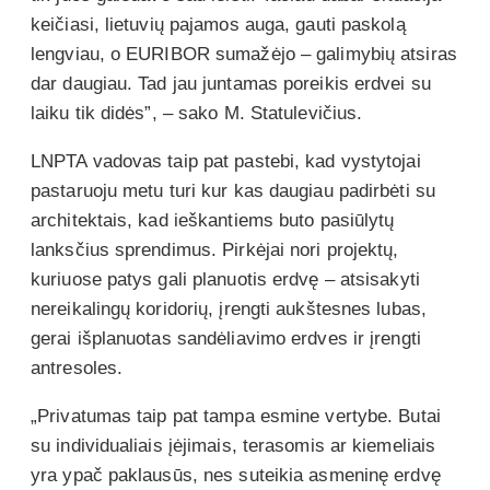
keičiasi, lietuvių pajamos auga, gauti paskolą
lengviau, o EURIBOR sumažėjo – galimybių atsiras
dar daugiau. Tad jau juntamas poreikis erdvei su
laiku tik didės”, – sako M. Statulevičius.
LNPTA vadovas taip pat pastebi, kad vystytojai
pastaruoju metu turi kur kas daugiau padirbėti su
architektais, kad ieškantiems buto pasiūlytų
lanksčius sprendimus. Pirkėjai nori projektų,
kuriuose patys gali planuotis erdvę – atsisakyti
nereikalingų koridorių, įrengti aukštesnes lubas,
gerai išplanuotas sandėliavimo erdves ir įrengti
antresoles.
„Privatumas taip pat tampa esmine vertybe. Butai
su individualiais įėjimais, terasomis ar kiemeliais
yra ypač paklausūs, nes suteikia asmeninę erdvę