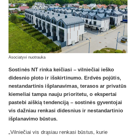
Asociatyvi nuotrauka
Sostinės NT rinka keičiasi – vilniečiai ieško
didesnio ploto ir išskirtinumo. Erdvės pojūtis,
nestandartinis išplanavimas, terasos ar privatūs
kiemeliai tampa nauju prioritetu, o ekspertai
pastebi aiškią tendenciją – sostinės gyventojai
vis dažniau renkasi didesnius ir nestandartinio
išplanavimo būstus.
„Vilniečiai vis drąsiau renkasi būstus, kurie