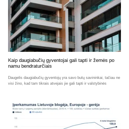
Kaip daugiabučių gyventojai gali tapti ir žemės po
namu bendraturčiais
Daugelis daugiabučių gyventojų yra savo butų savininkai, tačiau ne
visi žino, kad tam tikrais atvejais jie gali tapti ir valstybinės