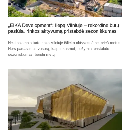
„EIKA Development“: liepą Vilniuje – rekordinė butų
pasiūla, rinkos aktyvumą pristabdė sezoniškumas
Nekilnojamojo turto rinka Vilniuje išlieka aktyvesnė nei prieš metus.
Nors pardavimus vasarą, kaip ir kasmet, nežymiai pristabdo
sezoniškumas, bendri metų