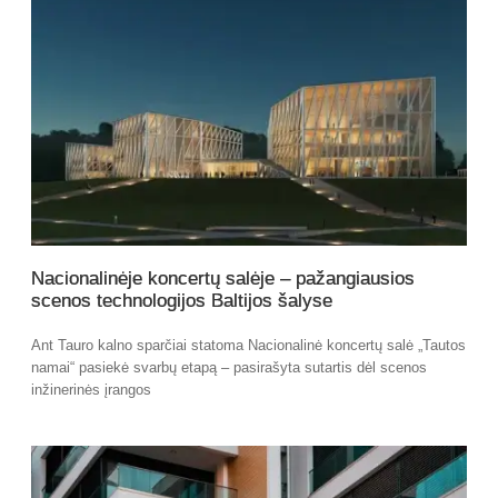
Nacionalinėje koncertų salėje – pažangiausios
scenos technologijos Baltijos šalyse
Ant Tauro kalno sparčiai statoma Nacionalinė koncertų salė „Tautos
namai“ pasiekė svarbų etapą – pasirašyta sutartis dėl scenos
inžinerinės įrangos