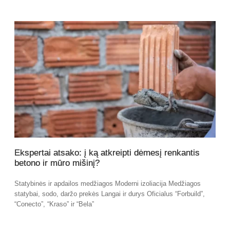
Ekspertai atsako: į ką atkreipti dėmesį renkantis
betono ir mūro mišinį?
Statybinės ir apdailos medžiagos Moderni izoliacija Medžiagos
statybai, sodo, daržo prekės Langai ir durys Oficialus “Forbuild”,
“Conecto”, “Kraso” ir “Bela”