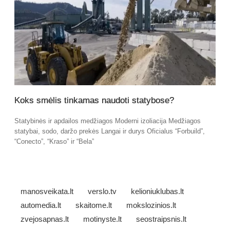
Koks smėlis tinkamas naudoti statybose?
Statybinės ir apdailos medžiagos Moderni izoliacija Medžiagos
statybai, sodo, daržo prekės Langai ir durys Oficialus “Forbuild”,
“Conecto”, “Kraso” ir “Bela”
manosveikata.lt
verslo.tv
kelioniuklubas.lt
automedia.lt
skaitome.lt
mokslozinios.lt
zvejosapnas.lt
motinyste.lt
seostraipsnis.lt