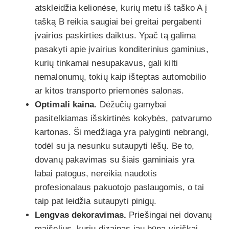
atskleidžia kelionėse, kurių metu iš taško A į
tašką B reikia saugiai bei greitai pergabenti
įvairios paskirties daiktus. Ypač tą galima
pasakyti apie įvairius konditerinius gaminius,
kurių tinkamai nesupakavus, gali kilti
nemalonumų, tokių kaip išteptas automobilio
ar kitos transporto priemonės salonas.
Optimali kaina.
Dėžučių gamybai
pasitelkiamas išskirtinės kokybės, patvarumo
kartonas. Ši medžiaga yra palyginti nebrangi,
todėl su ja nesunku sutaupyti lėšų. Be to,
dovanų pakavimas su šiais gaminiais yra
labai patogus, nereikia naudotis
profesionalaus pakuotojo paslaugomis, o tai
taip pat leidžia sutaupyti pinigų.
Lengvas dekoravimas.
Priešingai nei dovanų
maišelius, kurių dizainas jau būna visiškai