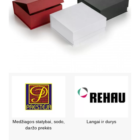
Oficialus “Forbuild”,
Praturtinti šiuolaikinį
“Conecto”, “Kraso” ir
gyvenimą.
“Bela” atstovas Baltijos