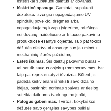
estetiškai supakuoti daiktus ar dovanas.
Išskirtinė apsauga.
Gaminiai, supakuoti
dėžutėse, išvengia nepageidaujamo UV
spindulių poveikio, drėgmės arba
nepageidaujamų kvapų įsigėrimo, priešingai
nei dovanų maišeliuose ar kituose pakavimo
produktuose esantys objektai. Taip pat tokios
dėžutės efektyviai apsaugo nuo jau minėtų
mechaninių išorės pažeidimų.
Estetiškumas.
Šis daiktų pakavimo būdas –
tai net tik saugus objektų transportavimas, bet
taip pat reprezentatyvi išvaizda. Būtent jis
padeda kiekvienam išreikšti savo dizaino
idėjas, pasirinkti norimas spalvas ar tiesiog
suteikia daiktams tvarkingumo įspūdį.
Patogus gabenimas.
Tvirtos, kokybiškos
dėžutės savo gerąsias savybes puikiai