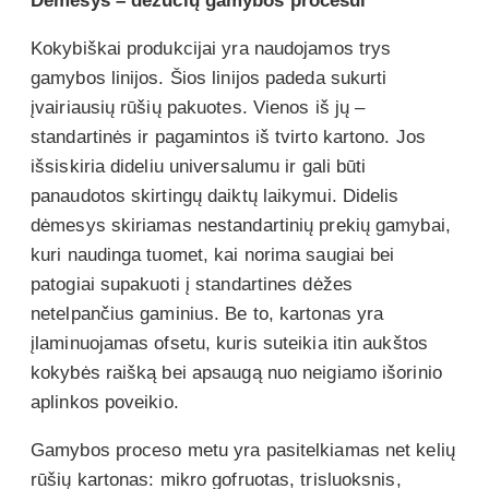
Dėmesys – dėžučių gamybos procesui
Kokybiškai produkcijai yra naudojamos trys
gamybos linijos. Šios linijos padeda sukurti
įvairiausių rūšių pakuotes. Vienos iš jų –
standartinės ir pagamintos iš tvirto kartono. Jos
išsiskiria dideliu universalumu ir gali būti
panaudotos skirtingų daiktų laikymui. Didelis
dėmesys skiriamas nestandartinių prekių gamybai,
kuri naudinga tuomet, kai norima saugiai bei
patogiai supakuoti į standartines dėžes
netelpančius gaminius. Be to, kartonas yra
įlaminuojamas ofsetu, kuris suteikia itin aukštos
kokybės raišką bei apsaugą nuo neigiamo išorinio
aplinkos poveikio.
Gamybos proceso metu yra pasitelkiamas net kelių
rūšių kartonas: mikro gofruotas, trisluoksnis,