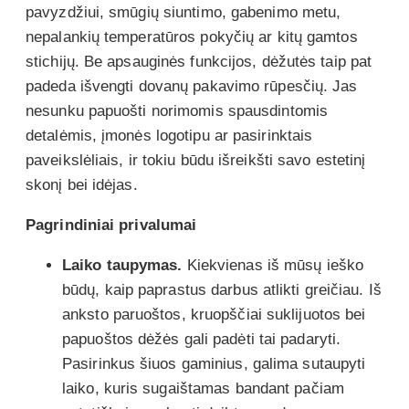
pavyzdžiui, smūgių siuntimo, gabenimo metu,
nepalankių temperatūros pokyčių ar kitų gamtos
stichijų. Be apsauginės funkcijos, dėžutės taip pat
padeda išvengti dovanų pakavimo rūpesčių. Jas
nesunku papuošti norimomis spausdintomis
detalėmis, įmonės logotipu ar pasirinktais
paveikslėliais, ir tokiu būdu išreikšti savo estetinį
skonį bei idėjas.
Pagrindiniai privalumai
Laiko taupymas.
Kiekvienas iš mūsų ieško
būdų, kaip paprastus darbus atlikti greičiau. Iš
anksto paruoštos, kruopščiai suklijuotos bei
papuoštos dėžės gali padėti tai padaryti.
Pasirinkus šiuos gaminius, galima sutaupyti
laiko, kuris sugaištamas bandant pačiam