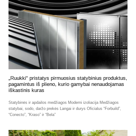
„Ruukki“ pristatys pirmuosius statybinius produktus,
pagamintus iš plieno, kurio gamybai nenaudojamas
iškastinis kuras
Statybinės ir apdailos medžiagos Moderni izoliacija Medžiagos
statybai, sodo, daržo prekės Langai ir durys Oficialus “Forbuild”,
“Conecto”, “Kraso” ir “Bela”