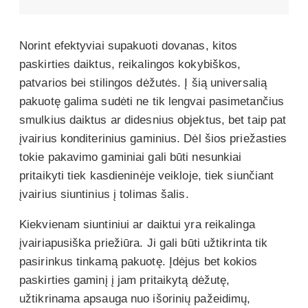
šalyse
Norint efektyviai supakuoti dovanas, kitos
paskirties daiktus, reikalingos kokybiškos,
patvarios bei stilingos dėžutės. Į šią universalią
pakuotę galima sudėti ne tik lengvai pasimetančius
smulkius daiktus ar didesnius objektus, bet taip pat
įvairius konditerinius gaminius. Dėl šios priežasties
tokie pakavimo gaminiai gali būti nesunkiai
pritaikyti tiek kasdieninėje veikloje, tiek siunčiant
įvairius siuntinius į tolimas šalis.
Kiekvienam siuntiniui ar daiktui yra reikalinga
įvairiapusiška priežiūra. Ji gali būti užtikrinta tik
pasirinkus tinkamą pakuotę. Įdėjus bet kokios
paskirties gaminį į jam pritaikytą dėžutę,
užtikrinama apsauga nuo išorinių pažeidimų,