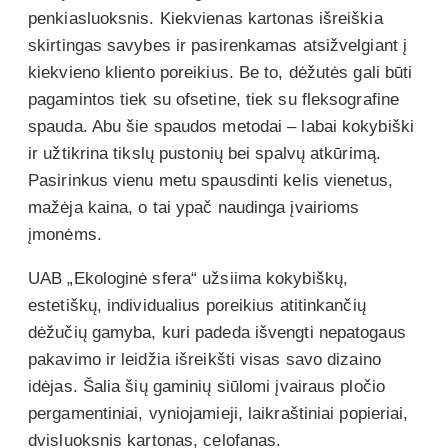
penkiasluoksnis. Kiekvienas kartonas išreiškia
skirtingas savybes ir pasirenkamas atsižvelgiant į
kiekvieno kliento poreikius. Be to, dėžutės gali būti
pagamintos tiek su ofsetine, tiek su fleksografine
spauda. Abu šie spaudos metodai – labai kokybiški
ir užtikrina tikslų pustonių bei spalvų atkūrimą.
Pasirinkus vienu metu spausdinti kelis vienetus,
mažėja kaina, o tai ypač naudinga įvairioms
įmonėms.
UAB „Ekologinė sfera“ užsiima kokybiškų,
estetiškų, individualius poreikius atitinkančių
dėžučių gamyba, kuri padeda išvengti nepatogaus
pakavimo ir leidžia išreikšti visas savo dizaino
idėjas. Šalia šių gaminių siūlomi įvairaus pločio
pergamentiniai, vyniojamieji, laikraštiniai popieriai,
dvisluoksnis kartonas, celofanas.