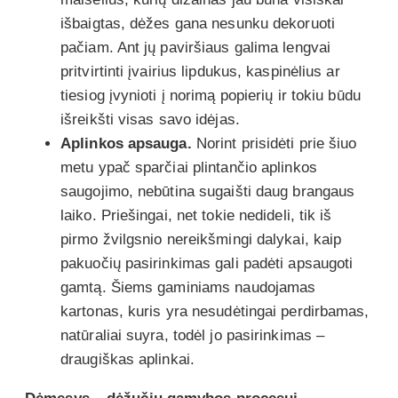
išbaigtas, dėžes gana nesunku dekoruoti
pačiam. Ant jų paviršiaus galima lengvai
pritvirtinti įvairius lipdukus, kaspinėlius ar
tiesiog įvynioti į norimą popierių ir tokiu būdu
išreikšti visas savo idėjas.
Aplinkos apsauga.
Norint prisidėti prie šiuo
metu ypač sparčiai plintančio aplinkos
saugojimo, nebūtina sugaišti daug brangaus
laiko. Priešingai, net tokie nedideli, tik iš
pirmo žvilgsnio nereikšmingi dalykai, kaip
pakuočių pasirinkimas gali padėti apsaugoti
gamtą. Šiems gaminiams naudojamas
kartonas, kuris yra nesudėtingai perdirbamas,
natūraliai suyra, todėl jo pasirinkimas –
draugiškas aplinkai.