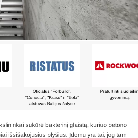
inį
Plieninės stogų dangos
Įrankių nuoma
okslininkai sukūrė bakterinį glaistą, kuriuo betono
siai išsišakojusius plyšius. Įdomu yra tai, jog tam