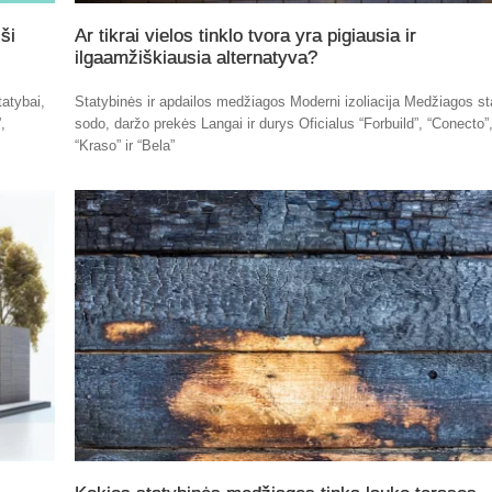
ši
Ar tikrai vielos tinklo tvora yra pigiausia ir
ilgaamžiškiausia alternatyva?
atybai,
Statybinės ir apdailos medžiagos Moderni izoliacija Medžiagos st
,
sodo, daržo prekės Langai ir durys Oficialus “Forbuild”, “Conecto”
“Kraso” ir “Bela”