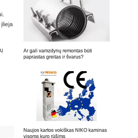
i.
įlieja
jų
Ar gali vamzdynų remontas būti
paprastas greitas ir švarus?
Naujos kartos vokiškas NIKO kaminas
visoms kuro rūšims