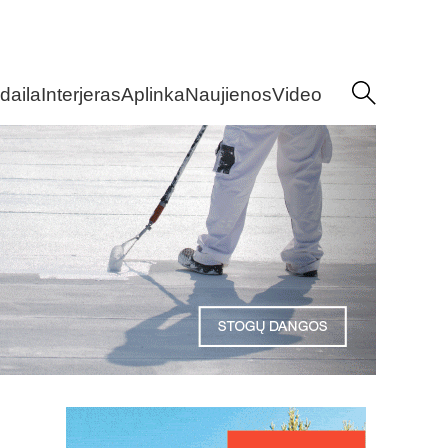
daila
Interjeras
Aplinka
Naujienos
Video