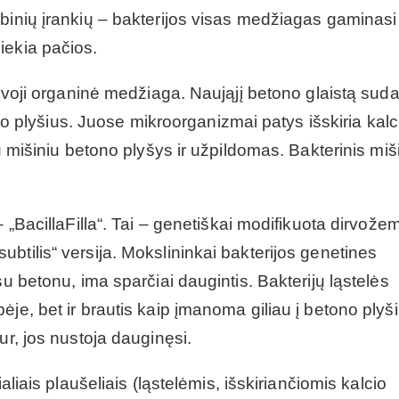
binių įrankių – bakterijos visas medžiagas gaminasi 
iekia pačios.
gyvoji organinė medžiaga. Naująjį betono glaistą sud
tono plyšius. Juose mikroorganizmai patys išskiria kalc
tu mišiniu betono plyšys ir užpildomas. Bakterinis miš
 „BacillaFilla“. Tai – genetiškai modifikuota dirvože
btilis“ versija. Mokslininkai bakterijos genetines
su betonu, ima sparčiai daugintis. Bakterijų ląstelės
je, bet ir brautis kaip įmanoma giliau į betono plyši
ur, jos nustoja dauginęsi.
aliais plaušeliais (ląstelėmis, išskiriančiomis kalcio