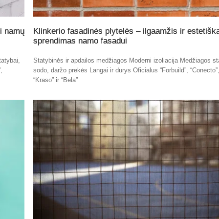
mi namų
Klinkerio fasadinės plytelės – ilgaamžis ir estetišk
sprendimas namo fasadui
atybai,
Statybinės ir apdailos medžiagos Moderni izoliacija Medžiagos st
,
sodo, daržo prekės Langai ir durys Oficialus “Forbuild”, “Conecto”
“Kraso” ir “Bela”