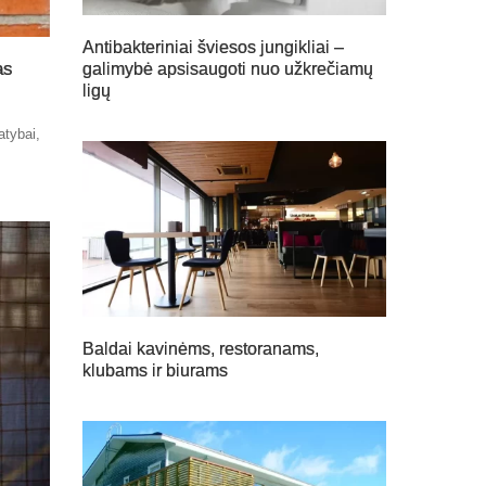
Antibakteriniai šviesos jungikliai –
as
galimybė apsisaugoti nuo užkrečiamų
ligų
atybai,
,
Baldai kavinėms, restoranams,
klubams ir biurams