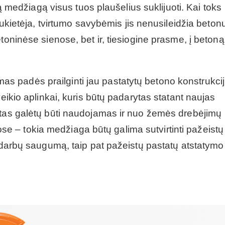
ią medžiagą visus tuos plaušelius suklijuoti. Kai toks
sukietėja, tvirtumo savybėmis jis nenusileidžia betonu
oninėse sienose, bet ir, tiesiogine prasme, į betoną 
adimas padės prailginti jau pastatytų betono konstrukci
veikio aplinkai, kuris būtų padarytas statant naujas
stas galėtų būti naudojamas ir nuo žemės drebėjimų
 – tokia medžiaga būtų galima sutvirtinti pažeistų
o darbų saugumą, taip pat pažeistų pastatų atstatymo