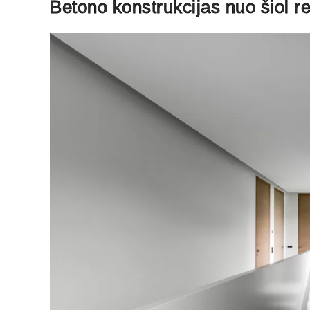
Betono konstrukcijas nuo šiol r