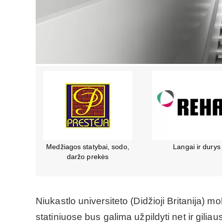
s
Oficialus “Forbuild”,
Praturtinti šiuolaik
“Conecto”, “Kraso” ir “Bela”
gyvenimą.
atstovas Baltijos šalyse
Niukastlo universiteto (Didžioji Britanija) m
statiniuose bus galima užpildyti net ir giliau