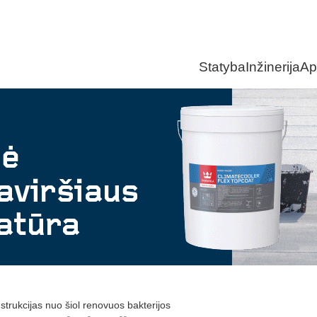
Statyba
Inžinerija
Ap
trukcijas nuo šiol renovuos bakterijos