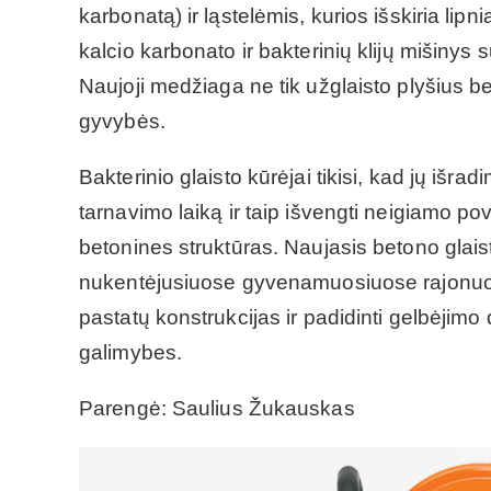
karbonatą) ir ląstelėmis, kurios išskiria lipn
kalcio karbonato ir bakterinių klijų mišinys 
Naujoji medžiaga ne tik užglaisto plyšius bet
gyvybės.
Bakterinio glaisto kūrėjai tikisi, kad jų išr
tarnavimo laiką ir taip išvengti neigiamo po
betonines struktūras. Naujasis betono glai
nukentėjusiuose gyvenamuosiuose rajonuose
pastatų konstrukcijas ir padidinti gelbėjim
galimybes.
Parengė: Saulius Žukauskas