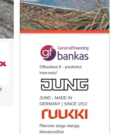
Gfbankas.lt - paskolos
internetu!
Tvirta ir lengva, sandari ir šilta!
Hidroizoliacija24 –
Hidroizoliacija ir geosinte
JUNG - MADE IN
GERMANY | SINCE 1912
Plieninė stogo danga,
lietvamzdžiai