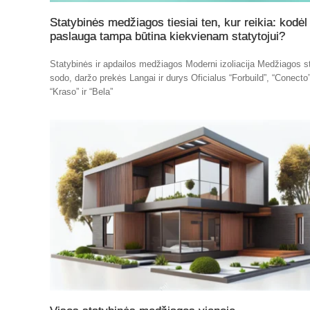
Statybinės medžiagos tiesiai ten, kur reikia: kodėl 
paslauga tampa būtina kiekvienam statytojui?
Statybinės ir apdailos medžiagos Moderni izoliacija Medžiagos st
sodo, daržo prekės Langai ir durys Oficialus “Forbuild”, “Conecto”
“Kraso” ir “Bela”