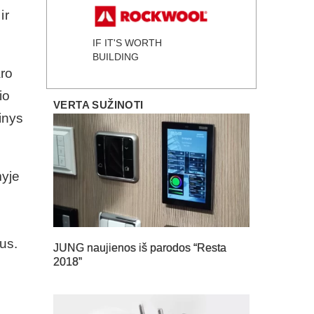
ir
IF IT'S WORTH
BUILDING
aro
io
VERTA SUŽINOTI
inys
myje
us.
JUNG naujienos iš parodos “Resta
2018”