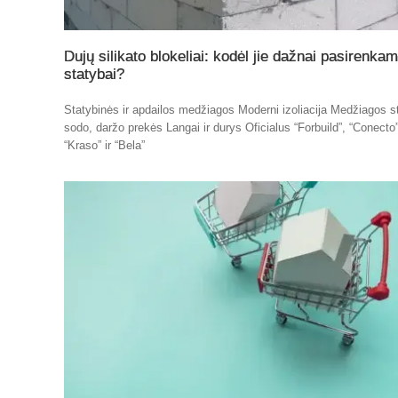
Dujų silikato blokeliai: kodėl jie dažnai pasirenka
statybai?
Statybinės ir apdailos medžiagos Moderni izoliacija Medžiagos st
sodo, daržo prekės Langai ir durys Oficialus “Forbuild”, “Conecto”
“Kraso” ir “Bela”