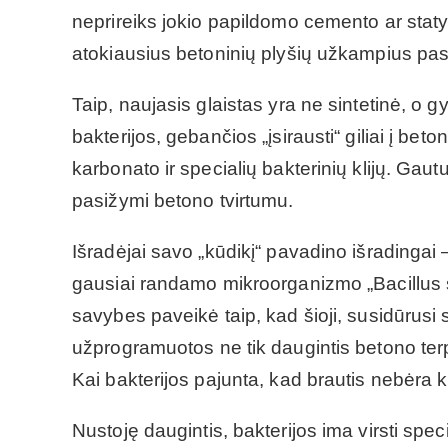
neprireiks jokio papildomo cemento ar staty
atokiausius betoninių plyšių užkampius pas
Taip, naujasis glaistas yra ne sintetinė, o 
bakterijos, gebančios „įsirausti“ giliai į be
karbonato ir specialių bakterinių klijų. Gau
pasižymi betono tvirtumu.
Išradėjai savo „kūdikį“ pavadino išradingai –
gausiai randamo mikroorganizmo „Bacillus su
savybes paveikė taip, kad šioji, susidūrusi 
užprogramuotos ne tik daugintis betono terpė
Kai bakterijos pajunta, kad brautis nebėra k
Nustoję daugintis, bakterijos ima virsti speci