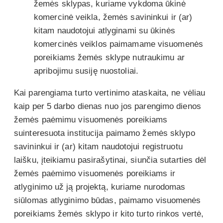
žemės sklypas, kuriame vykdoma ūkinė
komercinė veikla, žemės savininkui ir (ar)
kitam naudotojui atlyginami su ūkinės
komercinės veiklos paimamame visuomenės
poreikiams žemės sklype nutraukimu ar
apribojimu susiję nuostoliai.
Kai parengiama turto vertinimo ataskaita, ne vėliau
kaip per 5 darbo dienas nuo jos parengimo dienos
žemės paėmimu visuomenės poreikiams
suinteresuota institucija paimamo žemės sklypo
savininkui ir (ar) kitam naudotojui registruotu
laišku, įteikiamu pasirašytinai, siunčia sutarties dėl
žemės paėmimo visuomenės poreikiams ir
atlyginimo už ją projektą, kuriame nurodomas
siūlomas atlyginimo būdas, paimamo visuomenės
poreikiams žemės sklypo ir kito turto rinkos vertė,