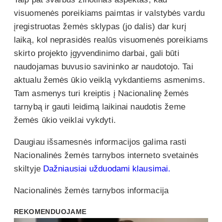
visuomenės poreikiams paimtas ir valstybės vardu
įregistruotas žemės sklypas (jo dalis) dar kurį
laiką, kol neprasidės realūs visuomenės poreikiams
skirto projekto įgyvendinimo darbai, gali būti
naudojamas buvusio savininko ar naudotojo. Tai
aktualu žemės ūkio veiklą vykdantiems asmenims.
Tam asmenys turi kreiptis į Nacionalinę žemės
tarnybą ir gauti leidimą laikinai naudotis žeme
žemės ūkio veiklai vykdyti.
Daugiau išsamesnės informacijos galima rasti
Nacionalinės žemės tarnybos interneto svetainės
skiltyje
Dažniausiai užduodami klausimai.
Nacionalinės žemės tarnybos informacija
REKOMENDUOJAME