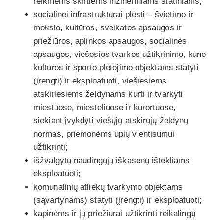
reikmėms skirtiems inžineriniams statiniams;
socialinei infrastruktūrai plėsti – švietimo ir
mokslo, kultūros, sveikatos apsaugos ir
priežiūros, aplinkos apsaugos, socialinės
apsaugos, viešosios tvarkos užtikrinimo, kūno
kultūros ir sporto plėtojimo objektams statyti
(įrengti) ir eksploatuoti, viešiesiems
atskiriesiems želdynams kurti ir tvarkyti
miestuose, miesteliuose ir kurortuose,
siekiant įvykdyti viešųjų atskirųjų želdynų
normas, priemonėms upių vientisumui
užtikrinti;
išžvalgytų naudingųjų iškasenų ištekliams
eksploatuoti;
komunalinių atliekų tvarkymo objektams
(sąvartynams) statyti (įrengti) ir eksploatuoti;
kapinėms ir jų priežiūrai užtikrinti reikalingų