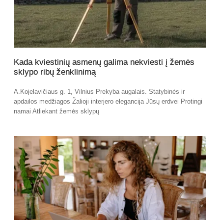
Kada kviestinių asmenų galima nekviesti į žemės
sklypo ribų ženklinimą
A.Kojelavičiaus g. 1, Vilnius Prekyba augalais. Statybinės ir
apdailos medžiagos Žalioji interjero elegancija Jūsų erdvei Protingi
namai Atliekant žemės sklypų