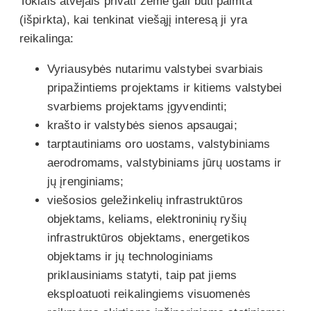
Tokiais atvejais privati žemė gali būti paimta
(išpirkta), kai tenkinat viešąjį interesą ji yra
reikalinga:
Vyriausybės nutarimu valstybei svarbiais
pripažintiems projektams ir kitiems valstybei
svarbiems projektams įgyvendinti;
krašto ir valstybės sienos apsaugai;
tarptautiniams oro uostams, valstybiniams
aerodromams, valstybiniams jūrų uostams ir
jų įrenginiams;
viešosios geležinkelių infrastruktūros
objektams, keliams, elektroninių ryšių
infrastruktūros objektams, energetikos
objektams ir jų technologiniams
priklausiniams statyti, taip pat jiems
eksploatuoti reikalingiems visuomenės