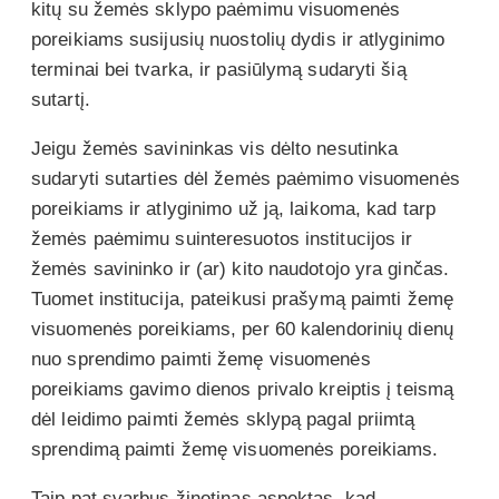
kitų su žemės sklypo paėmimu visuomenės
poreikiams susijusių nuostolių dydis ir atlyginimo
terminai bei tvarka, ir pasiūlymą sudaryti šią
sutartį.
Jeigu žemės savininkas vis dėlto nesutinka
sudaryti sutarties dėl žemės paėmimo visuomenės
poreikiams ir atlyginimo už ją, laikoma, kad tarp
žemės paėmimu suinteresuotos institucijos ir
žemės savininko ir (ar) kito naudotojo yra ginčas.
Tuomet institucija, pateikusi prašymą paimti žemę
visuomenės poreikiams, per 60 kalendorinių dienų
nuo sprendimo paimti žemę visuomenės
poreikiams gavimo dienos privalo kreiptis į teismą
dėl leidimo paimti žemės sklypą pagal priimtą
sprendimą paimti žemę visuomenės poreikiams.
Taip pat svarbus žinotinas aspektas, kad