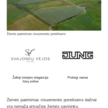
Žėmės paėmimas visuomenės poreikiams
A.Kojelavičiaus g. 1, Vilnius
Statybinės ir apdailos
Prekyba augalais.
medžiagos
Žemės paėmimas visuomenės poreikiams dažnai
yra nemažą privačios žemės savininkų