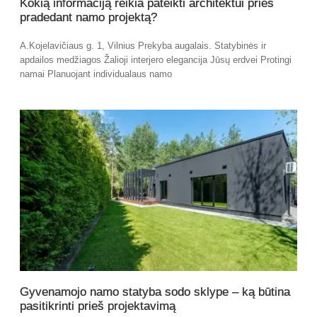
Kokią informaciją reikia pateikti architektui prieš
pradedant namo projektą?
A.Kojelavičiaus g. 1, Vilnius Prekyba augalais. Statybinės ir
apdailos medžiagos Žalioji interjero elegancija Jūsų erdvei Protingi
namai Planuojant individualaus namo
Gyvenamojo namo statyba sodo sklype – ką būtina
pasitikrinti prieš projektavimą