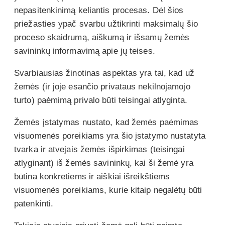
nepasitenkinimą keliantis procesas. Dėl šios
priežasties ypač svarbu užtikrinti maksimalų šio
proceso skaidrumą, aiškumą ir išsamų žemės
savininkų informavimą apie jų teises.
Svarbiausias žinotinas aspektas yra tai, kad už
žemės (ir joje esančio privataus nekilnojamojo
turto) paėmimą privalo būti teisingai atlyginta.
Žemės įstatymas nustato, kad žemės paėmimas
visuomenės poreikiams yra šio įstatymo nustatyta
tvarka ir atvejais žemės išpirkimas (teisingai
atlyginant) iš žemės savininkų, kai ši žemė yra
būtina konkretiems ir aiškiai išreikštiems
visuomenės poreikiams, kurie kitaip negalėtų būti
patenkinti.