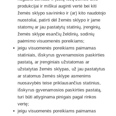
produkcijai ir miškui auginti vertė bei kiti
žemės sklypo savininko ir (ar) kito naudotojo
nuostoliai, patirti dėl žemės sklypo ir jame
statomų ar jau pastatytų statinių, įrenginių,
žemės sklype esančių želdinių, sodinių
paėmimo visuomenės poreikiams;
jeigu visuomenės poreikiams paimamas
statiniais, išskyrus gyvenamosios paskirties
pastatą, ar įrenginiais užstatomas ar
užstatytas žemės sklypas, už jau pastatytus
ar statomus žemės sklype asmenims
nuosavybės teise priklausančius statinius,
išskyrus gyvenamosios paskirties pastatą,
turi būti atlyginama pinigais pagal rinkos
vertę;
jeigu visuomenės poreikiams paimamas