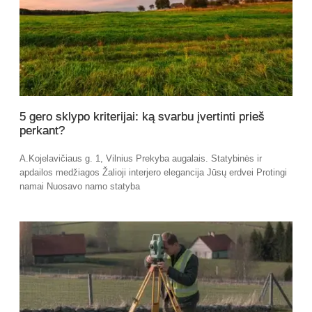
5 gero sklypo kriterijai: ką svarbu įvertinti prieš
perkant?
A.Kojelavičiaus g. 1, Vilnius Prekyba augalais. Statybinės ir
apdailos medžiagos Žalioji interjero elegancija Jūsų erdvei Protingi
namai Nuosavo namo statyba