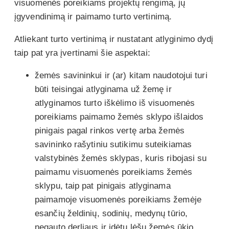
visuomenės poreikiams projektų rengimą, jų
įgyvendinimą ir paimamo turto vertinimą.
Atliekant turto vertinimą ir nustatant atlyginimo dydį
taip pat yra įvertinami šie aspektai:
žemės savininkui ir (ar) kitam naudotojui turi
būti teisingai atlyginama už žemę ir
atlyginamos turto iškėlimo iš visuomenės
poreikiams paimamo žemės sklypo išlaidos
pinigais pagal rinkos vertę arba žemės
savininko rašytiniu sutikimu suteikiamas
valstybinės žemės sklypas, kuris ribojasi su
paimamu visuomenės poreikiams žemės
sklypu, taip pat pinigais atlyginama
paimamoje visuomenės poreikiams žemėje
esančių želdinių, sodinių, medynų tūrio,
negauto derliaus ir įdėtų lėšų žemės ūkio