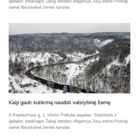
apdailos medžiagos Žalioji interjero elegancija Jūsų erdvei Protingi
namai Nacionalinė žemės tarnyba
Kaip gauti sutikimą naudoti valstybinę žemę
A.Kojelavičiaus g. 1, Vilnius Prekyba augalais. Statybinės ir
apdailos medžiagos Žalioji interjero elegancija Jūsų erdvei Protingi
namai Nacionalinė žemės tarnyba