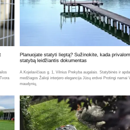
t
Planuojate statyti lieptą? Sužinokite, kada privalo
statybą leidžiantis dokumentas
ailos
A.Kojelavičiaus g. 1, Vilnius Prekyba augalais. Statybinės ir apda
 Tvora
medžiagos Žalioji interjero elegancija Jūsų erdvei Protingi namai 
maudynių,