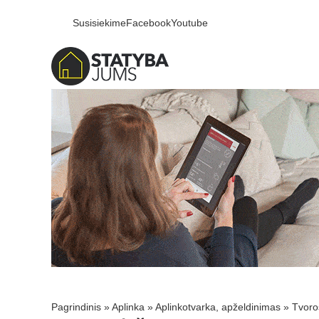
Susisiekime
Facebook
Youtube
Pagrindinis
»
Aplinka
»
Aplinkotvarka, apželdinimas
»
Tvoro