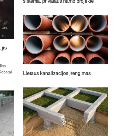
sistema, privataus namo projekte
 jis
ilos
Robotai
Lietaus kanalizacijos įrengimas