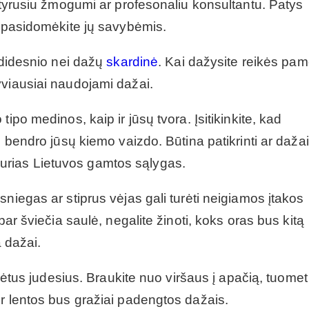
patyrusiu žmogumi ar profesonaliu konsultantu. Patys
r pasidomėkite jų savybėmis.
a didesnio nei dažų
skardinė
. Kai dažysite reikės pam
yviausiai naudojami dažai.
ipo medinos, kaip ir jūsų tvora. Įsitikinkite, kad
e bendro jūsų kiemo vaizdo. Būtina patikrinti ar dažai
šiaurias Lietuvos gamtos sąlygas.
niegas ar stiprus vėjas gali turėti neigiamos įtakos
bar šviečia saulė, negalite žinoti, koks oras bus kitą
a dažai.
 lėtus judesius. Braukite nuo viršaus į apačią, tuomet
r lentos bus gražiai padengtos dažais.