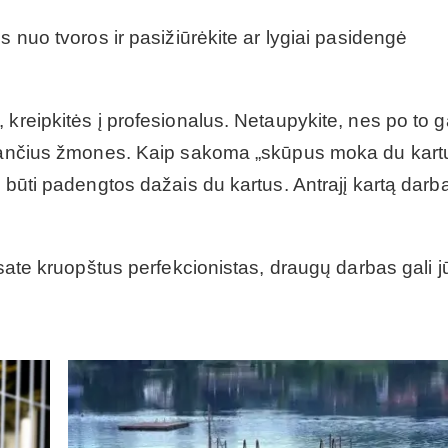
s nuo tvoros ir pasižiūrėkite ar lygiai pasidengė
kreipkitės į profesionalus. Netaupykite, nes po to ga
manančius žmones. Kaip sakoma „skūpus moka du kart
s būti padengtos dažais du kartus. Antrajį kartą darb
esate kruopštus perfekcionistas, draugų darbas gali 