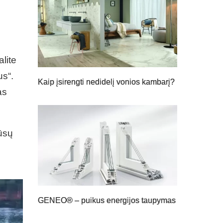
lite
us“.
Kaip įsirengti nedidelį vonios kambarį?
as
jūsų
GENEO® – puikus energijos taupymas