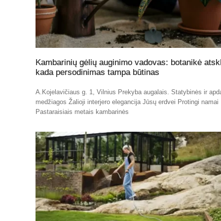
Kambarinių gėlių auginimo vadovas: botanikė atskl
kada persodinimas tampa būtinas
A.Kojelavičiaus g. 1, Vilnius Prekyba augalais. Statybinės ir apd
medžiagos Žalioji interjero elegancija Jūsų erdvei Protingi namai
Pastaraisiais metais kambarinės