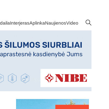
daila
Interjeras
Aplinka
Naujienos
Video