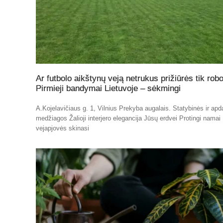
Ar futbolo aikštynų veją netrukus prižiūrės tik robo
Pirmieji bandymai Lietuvoje – sėkmingi
A.Kojelavičiaus g. 1, Vilnius Prekyba augalais. Statybinės ir apd
medžiagos Žalioji interjero elegancija Jūsų erdvei Protingi namai
vejapjovės skinasi