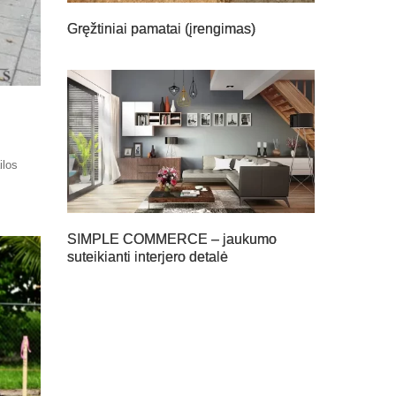
Gręžtiniai pamatai (įrengimas)
ilos
SIMPLE COMMERCE – jaukumo
suteikianti interjero detalė