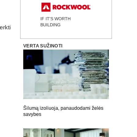
IF IT'S WORTH
BUILDING
erkti
VERTA SUŽINOTI
Šilumą izoliuoja, panaudodami želės
savybes