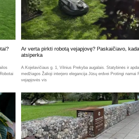
tai?
Ar verta pirkti robotą vejapjovę? Paskaičiavo, kada
atsiperka
ailos
A.Kojelavičiaus g. 1, Vilnius Prekyba augalais. Statybinės ir apda
 Robotai
medžiagos Žalioji interjero elegancija Jūsų erdvei Protingi namai 
vejapjovės vis