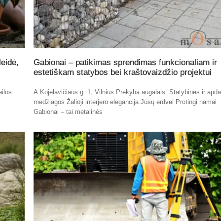
eidė,
Gabionai – patikimas sprendimas funkcionaliam ir
estetiškam statybos bei kraštovaizdžio projektui
ailos
A.Kojelavičiaus g. 1, Vilnius Prekyba augalais. Statybinės ir apda
medžiagos Žalioji interjero elegancija Jūsų erdvei Protingi namai
Gabionai – tai metalinės