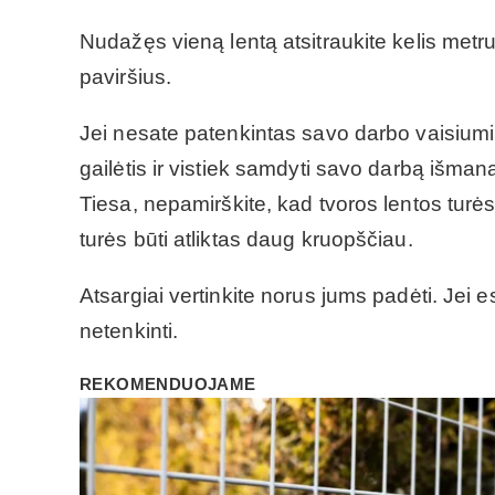
Nudažęs vieną lentą atsitraukite kelis metru
paviršius.
Jei nesate patenkintas savo darbo vaisiumi, 
gailėtis ir vistiek samdyti savo darbą iš
Tiesa, nepamirškite, kad tvoros lentos turė
turės būti atliktas daug kruopščiau.
Atsargiai vertinkite norus jums padėti. Jei 
netenkinti.
REKOMENDUOJAME