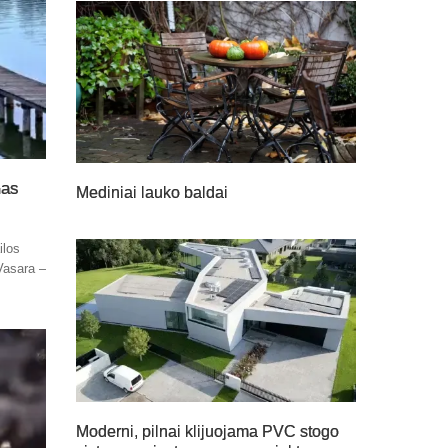
mas
Mediniai lauko baldai
ilos
Vasara –
Moderni, pilnai klijuojama PVC stogo