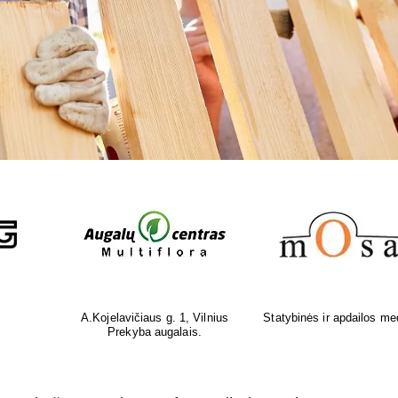
medžiagos
Žalioji interjero elegancija Jūsų
Protingi namai
erdvei