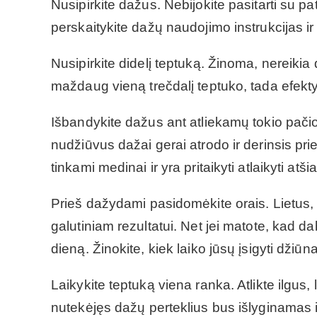
Nusipirkite dažus. Nebijokite pasitarti su 
perskaitykite dažų naudojimo instrukcijas i
Nusipirkite didelį teptuką. Žinoma, nereiki
maždaug vieną trečdalį teptuko, tada efekt
Išbandykite dažus ant atliekamų tokio pačio t
nudžiūvus dažai gerai atrodo ir derinsis pri
tinkami medinai ir yra pritaikyti atlaikyti at
Prieš dažydami pasidomėkite orais. Lietus, s
galutiniam rezultatui. Net jei matote, kad da
dieną. Žinokite, kiek laiko jūsų įsigyti džiūn
Laikykite teptuką viena ranka. Atlikte ilgus,
nutekėjęs dažų perteklius bus išlyginamas i