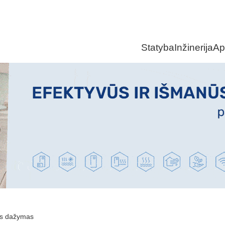
Statyba
Inžinerija
Ap
s dažymas