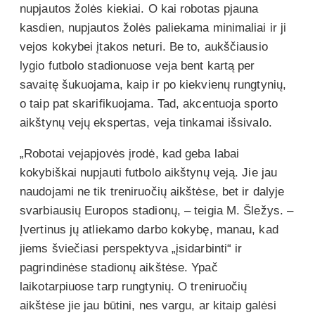
nupjautos žolės kiekiai. O kai robotas pjauna
kasdien, nupjautos žolės paliekama minimaliai ir ji
vejos kokybei įtakos neturi. Be to, aukščiausio
lygio futbolo stadionuose veja bent kartą per
savaitę šukuojama, kaip ir po kiekvienų rungtynių,
o taip pat skarifikuojama. Tad, akcentuoja sporto
aikštynų vejų ekspertas, veja tinkamai išsivalo.
„Robotai vejapjovės įrodė, kad geba labai
kokybiškai nupjauti futbolo aikštynų veją. Jie jau
naudojami ne tik treniruočių aikštėse, bet ir dalyje
svarbiausių Europos stadionų, – teigia M. Šležys. –
Įvertinus jų atliekamo darbo kokybę, manau, kad
jiems šviečiasi perspektyva „įsidarbinti“ ir
pagrindinėse stadionų aikštėse. Ypač
laikotarpiuose tarp rungtynių. O treniruočių
aikštėse jie jau būtini, nes vargu, ar kitaip galėsi