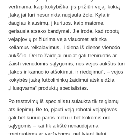
vertinama, kaip kokybiškai jis prižiūri veją, kokią
įtaką jai turi nesurinkta nupjauta žolė. Kyla ir
daugiau klausimų, į kuriuos, kaip matome,
geriausia atsako bandymai. Jie įrodė, kad robotų
vejapjovių prižiūrima veja visuomet atitinka
keliamus reikalavimus, ji diena iš dienos vienodo
aukščio. Dėl to žaidėjai nuolat gali treniruotis ar
žaisti vienodomis sąlygomis, nes vejos aukštis turi
įtakos ir kamuolio atšokimui, ir riedėjimui“, – vejos
kokybės įtaką futbolininkų žaidimui atskleidžia
„Husqvarna“ produktų specialistas.
Po testavimų iš specialistų sulaukta tik teigiamų
atsiliepimų. Be to, pjauti veją robotai vejapjovės
gali bet kuriuo paros metu ir bet kokomis oro
sąlygomis – kai tik aikštė nenaudojama
treniruotėms ar varžyboms, net lyjant lietui.