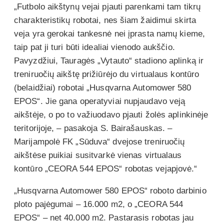
„Futbolo aikštynų vejai pjauti parenkami tam tikrų
charakteristikų robotai, nes šiam žaidimui skirta
veja yra gerokai tankesnė nei įprasta namų kieme,
taip pat ji turi būti idealiai vienodo aukščio.
Pavyzdžiui, Tauragės „Vytauto“ stadiono aplinką ir
treniruočių aikštę prižiūrėjo du virtualaus kontūro
(belaidžiai) robotai „Husqvarna Automower 580
EPOS“. Jie gana operatyviai nupjaudavo veją
aikštėje, o po to važiuodavo pjauti žolės aplinkinėje
teritorijoje, – pasakoja S. Bairašauskas. –
Marijampolė FK „Sūduva“ dvejose treniruočių
aikštėse puikiai susitvarkė vienas virtualaus
kontūro „CEORA 544 EPOS“ robotas vejapjovė.“
„Husqvarna Automower 580 EPOS“ roboto darbinio
ploto pajėgumai – 16.000 m2, o „CEORA 544
EPOS“ – net 40.000 m2. Pastarasis robotas jau