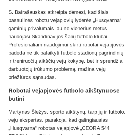
S. Bairašauskas atkreipia dėmesį, kad šiais
pasaulinės robotų vejapjovių lyderės „Husqvarna“
gaminių privalumais jau ne vienerius metus
naudojasi Skandinavijos šalių futbolo klubai.
Profesionaliam naudojimui skirti robotai vejapjovės
padeda ne tik palaikyti futbolo stadionų pagrindinių
ir treniruočių aikščių vejų kokybę, bet ir sprendžia
darbuotojų trūkumo problemą, mažina vejų
priežiūros sąnaudas.
Robotai vejapjovės futbolo aikštynuose –
būtini
Martynas Šležys, sporto aikštynų, tarp jų ir futbolo,
vejų ekspertas, pasakoja, kad galingiausias
„Husqvarna“ robotas vejapjovė „CEORA 544