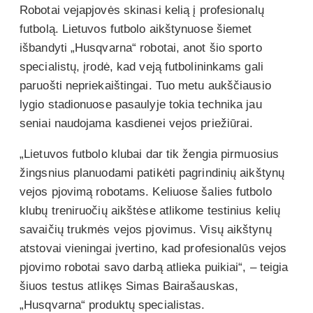
Robotai vejapjovės skinasi kelią į profesionalų
futbolą. Lietuvos futbolo aikštynuose šiemet
išbandyti „Husqvarna“ robotai, anot šio sporto
specialistų, įrodė, kad veją futbolininkams gali
paruošti nepriekaištingai. Tuo metu aukščiausio
lygio stadionuose pasaulyje tokia technika jau
seniai naudojama kasdienei vejos priežiūrai.
„Lietuvos futbolo klubai dar tik žengia pirmuosius
žingsnius planuodami patikėti pagrindinių aikštynų
vejos pjovimą robotams. Keliuose šalies futbolo
klubų treniruočių aikštėse atlikome testinius kelių
savaičių trukmės vejos pjovimus. Visų aikštynų
atstovai vieningai įvertino, kad profesionalūs vejos
pjovimo robotai savo darbą atlieka puikiai“, – teigia
šiuos testus atlikęs Simas Bairašauskas,
„Husqvarna“ produktų specialistas.