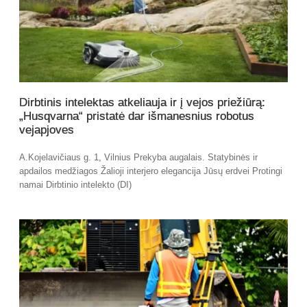
Dirbtinis intelektas atkeliauja ir į vejos priežiūrą:
„Husqvarna“ pristatė dar išmanesnius robotus
vejapjoves
A.Kojelavičiaus g. 1, Vilnius Prekyba augalais. Statybinės ir
apdailos medžiagos Žalioji interjero elegancija Jūsų erdvei Protingi
namai Dirbtinio intelekto (DI)