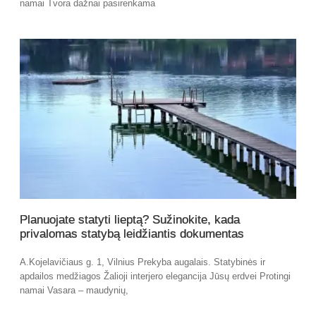
namai Tvora dažnai pasirenkama
Planuojate statyti lieptą? Sužinokite, kada
privalomas statybą leidžiantis dokumentas
A.Kojelavičiaus g. 1, Vilnius Prekyba augalais. Statybinės ir
apdailos medžiagos Žalioji interjero elegancija Jūsų erdvei Protingi
namai Vasara – maudynių,