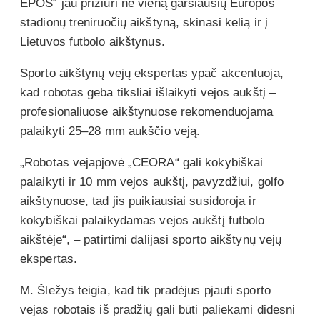
EPOS“ jau prižiūri ne vieną garsiausių Europos
stadionų treniruočių aikštyną, skinasi kelią ir į
Lietuvos futbolo aikštynus.
Sporto aikštynų vejų ekspertas ypač akcentuoja,
kad robotas geba tiksliai išlaikyti vejos aukštį –
profesionaliuose aikštynuose rekomenduojama
palaikyti 25–28 mm aukščio veją.
„Robotas vejapjovė „CEORA“ gali kokybiškai
palaikyti ir 10 mm vejos aukštį, pavyzdžiui, golfo
aikštynuose, tad jis puikiausiai susidoroja ir
kokybiškai palaikydamas vejos aukštį futbolo
aikštėje“, – patirtimi dalijasi sporto aikštynų vejų
ekspertas.
M. Šležys teigia, kad tik pradėjus pjauti sporto
vejas robotais iš pradžių gali būti paliekami didesni