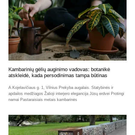
Kambarinių gėlių auginimo vadovas: botanikė
atskleidė, kada persodinimas tampa būtinas
A.Kojelavičiaus g. 1, Vilnius Prekyba augalais. Statybinės ir
apdailos medžiagos Žalioji interjero elegancija Jūsų erdvei Protingi
namai Pastaraisiais metais kambarinės