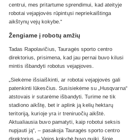
centrui, mes pritartume sprendimui, kad ateityje
robotai vejapjovės rūpintųsi nepriekaištinga
aikštynų vejų kokybe.“
Žengiame į robotų amžių
Tadas Rapolavičius, Tauragės sporto centro
direktorius, prisimena, kad jau pernai buvo kilusi
mintis išbandyti robotus vejapjoves.
„Siekėme išsiaiškinti, ar robotai vejapjovės gali
patenkinti lūkesčius. Susisiekėme su „Husqvarna“
atstovais ir sutarėme išbandyti. Turime ne tik
stadiono aikštę, bet ir aplink ją kelių hektarų
teritoriją, kurioje yra ir treniruočių aikštė.
Aktualiausia buvo pamatyti, kaip robotui seksis
nupjauti ją“, – pasakoja Tauragės sporto centro
direktorius. – Vejos kokybė buvo puiki, šioje