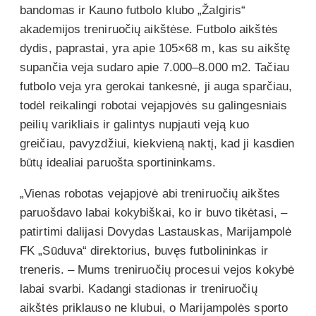
bandomas ir Kauno futbolo klubo „Žalgiris“
akademijos treniruočių aikštėse. Futbolo aikštės
dydis, paprastai, yra apie 105×68 m, kas su aikštę
supančia veja sudaro apie 7.000–8.000 m2. Tačiau
futbolo veja yra gerokai tankesnė, ji auga sparčiau,
todėl reikalingi robotai vejapjovės su galingesniais
peilių varikliais ir galintys nupjauti veją kuo
greičiau, pavyzdžiui, kiekvieną naktį, kad ji kasdien
būtų idealiai paruošta sportininkams.
„Vienas robotas vejapjovė abi treniruočių aikštes
paruošdavo labai kokybiškai, ko ir buvo tikėtasi, –
patirtimi dalijasi Dovydas Lastauskas, Marijampolė
FK „Sūduva“ direktorius, buvęs futbolininkas ir
treneris. – Mums treniruočių procesui vejos kokybė
labai svarbi. Kadangi stadionas ir treniruočių
aikštės priklauso ne klubui, o Marijampolės sporto