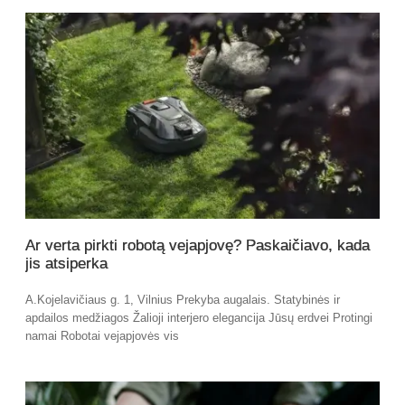
Ar verta pirkti robotą vejapjovę? Paskaičiavo, kada
jis atsiperka
A.Kojelavičiaus g. 1, Vilnius Prekyba augalais. Statybinės ir
apdailos medžiagos Žalioji interjero elegancija Jūsų erdvei Protingi
namai Robotai vejapjovės vis