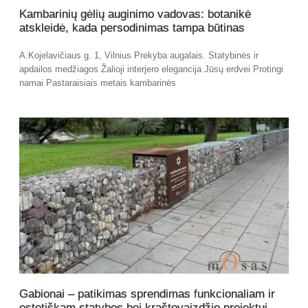
Kambarinių gėlių auginimo vadovas: botanikė
atskleidė, kada persodinimas tampa būtinas
A.Kojelavičiaus g. 1, Vilnius Prekyba augalais. Statybinės ir
apdailos medžiagos Žalioji interjero elegancija Jūsų erdvei Protingi
namai Pastaraisiais metais kambarinės
Gabionai – patikimas sprendimas funkcionaliam ir
estetiškam statybos bei kraštovaizdžio projektui