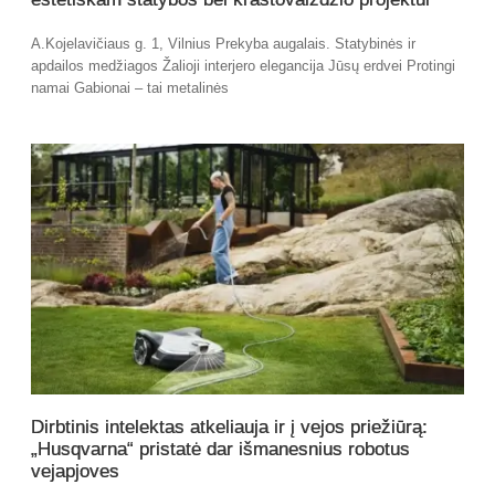
A.Kojelavičiaus g. 1, Vilnius Prekyba augalais. Statybinės ir
apdailos medžiagos Žalioji interjero elegancija Jūsų erdvei Protingi
namai Gabionai – tai metalinės
Dirbtinis intelektas atkeliauja ir į vejos priežiūrą:
„Husqvarna“ pristatė dar išmanesnius robotus
vejapjoves