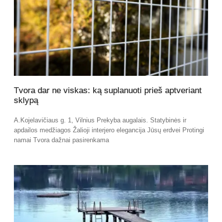
Tvora dar ne viskas: ką suplanuoti prieš aptveriant
sklypą
A.Kojelavičiaus g. 1, Vilnius Prekyba augalais. Statybinės ir
apdailos medžiagos Žalioji interjero elegancija Jūsų erdvei Protingi
namai Tvora dažnai pasirenkama