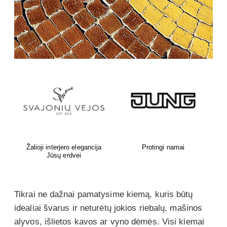
A.Kojelavičiaus g. 1, Vilnius
Statybinės ir apdailos
Prekyba augalais.
medžiagos
Tikrai ne dažnai pamatysime kiemą, kuris būtų
idealiai švarus ir neturėtų jokios riebalų, mašinos
alyvos, išlietos kavos ar vyno dėmės. Visi kiemai