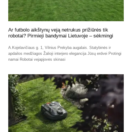
Ar futbolo aikštynų veją netrukus prižiūrės tik
robotai? Pirmieji bandymai Lietuvoje – sėkmingi
A.Kojelavičiaus g. 1, Vilnius Prekyba augalais. Statybinės ir
apdailos medžiagos Žalioji interjero elegancija Jūsų erdvei Protingi
namai Robotai vejapjovės skinasi