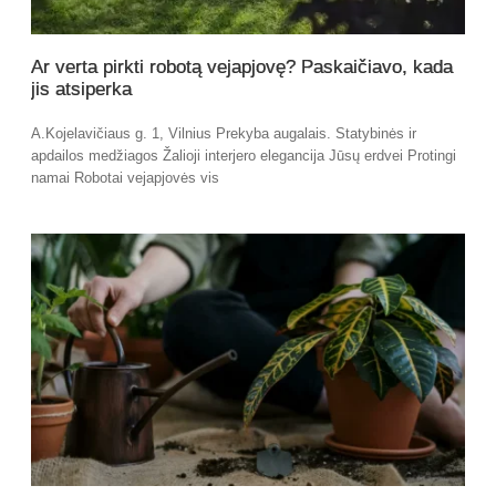
Ar verta pirkti robotą vejapjovę? Paskaičiavo, kada
jis atsiperka
A.Kojelavičiaus g. 1, Vilnius Prekyba augalais. Statybinės ir
apdailos medžiagos Žalioji interjero elegancija Jūsų erdvei Protingi
namai Robotai vejapjovės vis