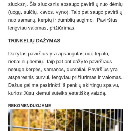
sluoksnį. Šis sluoksnis apsaugo paviršių nuo dėmių
(uogų, sulčių, kavos, vyno). Taip pat saugo paviršių
nuo samanų, kerpių ir dumblių augimo. Paviršius
lengviau valomas, prižiūrimas.
TRINKELIŲ DAŽYMAS
Dažytas paviršius yra apsaugotas nuo tepalo,
riebalinių dėmių. Taip pat ant dažyto paviršiaus
neauga kerpės, samanos, dumbliai. Paviršius yra
atsparesnis purvui, lengviau prižiūrimas ir valomas.
Dažus galima pasirinkti iš penkių skirtingų spalvų,
kurios Jūsų kiemui suteiks estetišką vaizdą.
REKOMENDUOJAME