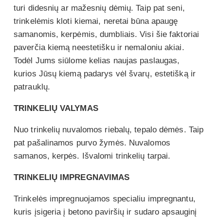
turi didesnių ar mažesnių dėmių. Taip pat seni,
trinkelėmis kloti kiemai, neretai būna apaugę
samanomis, kerpėmis, dumbliais. Visi šie faktoriai
paverčia kiemą neestetišku ir nemaloniu akiai.
Todėl Jums siūlome kelias naujas paslaugas,
kurios Jūsų kiemą padarys vėl švarų, estetišką ir
patrauklų.
TRINKELIŲ VALYMAS
Nuo trinkelių nuvalomos riebalų, tepalo dėmės. Taip
pat pašalinamos purvo žymės. Nuvalomos
samanos, kerpės. Išvalomi trinkelių tarpai.
TRINKELIŲ IMPREGNAVIMAS
Trinkelės impregnuojamos specialiu impregnantu,
kuris įsigeria į betono paviršių ir sudaro apsauginį