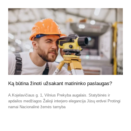
Ką būtina žinoti užsakant matininko paslaugas?
A.Kojelavičiaus g. 1, Vilnius Prekyba augalais. Statybinės ir
apdailos medžiagos Žalioji interjero elegancija Jūsų erdvei Protingi
namai Nacionalinė žemės tarnyba