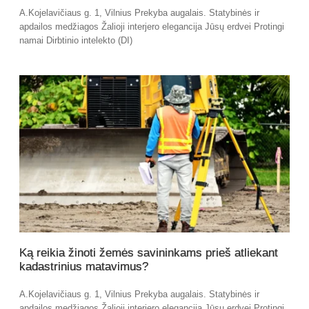
A.Kojelavičiaus g. 1, Vilnius Prekyba augalais. Statybinės ir
apdailos medžiagos Žalioji interjero elegancija Jūsų erdvei Protingi
namai Dirbtinio intelekto (DI)
Ką reikia žinoti žemės savininkams prieš atliekant
kadastrinius matavimus?
A.Kojelavičiaus g. 1, Vilnius Prekyba augalais. Statybinės ir
apdailos medžiagos Žalioji interjero elegancija Jūsų erdvei Protingi