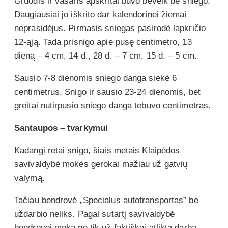
Gruodis ir vasaris apskritai buvo beveik be sniego.
Daugiausiai jo iškrito dar kalendorinei žiemai
neprasidėjus. Pirmasis sniegas pasirodė lapkričio
12-ąją. Tada prisnigo apie pusę centimetro, 13
dieną – 4 cm, 14 d., 28 d. – 7 cm, 15 d. – 5 cm.
Sausio 7-8 dienomis sniego danga siekė 6
centimetrus. Snigo ir sausio 23-24 dienomis, bet
greitai nutirpusio sniego danga tebuvo centimetras.
Santaupos – tvarkymui
Kadangi retai snigo, šiais metais Klaipėdos
savivaldybė mokės gerokai mažiau už gatvių
valymą.
Tačiau bendrovė „Specialus autotransportas” be
uždarbio neliks. Pagal sutartį savivaldybė
bendrovei moka ne tik už faktiškai atliktą darbą –