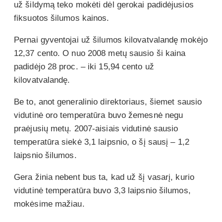
už šildymą teko mokėti dėl gerokai padidėjusios
fiksuotos šilumos kainos.
Pernai gyventojai už šilumos kilovatvalandę mokėjo
12,37 cento. O nuo 2008 metų sausio ši kaina
padidėjo 28 proc. – iki 15,94 cento už
kilovatvalandę.
Be to, anot generalinio direktoriaus, šiemet sausio
vidutinė oro temperatūra buvo žemesnė negu
praėjusių metų. 2007-aisiais vidutinė sausio
temperatūra siekė 3,1 laipsnio, o šį sausį – 1,2
laipsnio šilumos.
Gera žinia nebent bus ta, kad už šį vasarį, kurio
vidutinė temperatūra buvo 3,3 laipsnio šilumos,
mokėsime mažiau.