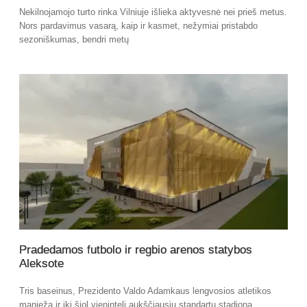
Nekilnojamojo turto rinka Vilniuje išlieka aktyvesnė nei prieš metus.
Nors pardavimus vasarą, kaip ir kasmet, nežymiai pristabdo
sezoniškumas, bendri metų
Pradedamos futbolo ir regbio arenos statybos
Aleksote
Tris baseinus, Prezidento Valdo Adamkaus lengvosios atletikos
maniežą ir iki šiol vienintelį aukščiausių standartų stadioną