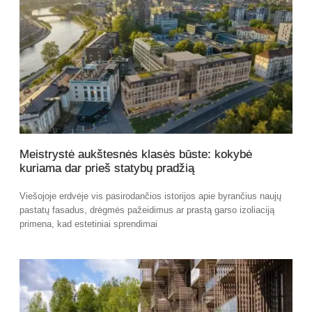
Meistrystė aukštesnės klasės būste: kokybė
kuriama dar prieš statybų pradžią
Viešojoje erdvėje vis pasirodančios istorijos apie byrančius naujų
pastatų fasadus, drėgmės pažeidimus ar prastą garso izoliaciją
primena, kad estetiniai sprendimai