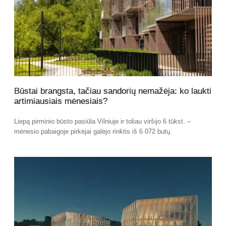
Būstai brangsta, tačiau sandorių nemažėja: ko laukti
artimiausiais mėnesiais?
Liepą pirminio būsto pasiūla Vilniuje ir toliau viršijo 6 tūkst. –
mėnesio pabaigoje pirkėjai galėjo rinktis iš 6 072 butų.