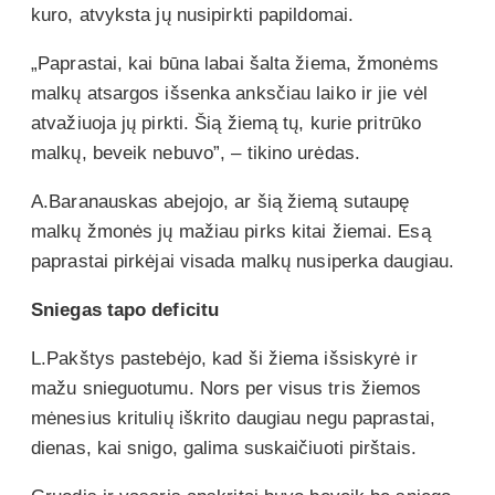
kuro, atvyksta jų nusipirkti papildomai.
„Paprastai, kai būna labai šalta žiema, žmonėms
malkų atsargos išsenka anksčiau laiko ir jie vėl
atvažiuoja jų pirkti. Šią žiemą tų, kurie pritrūko
malkų, beveik nebuvo”, – tikino urėdas.
A.Baranauskas abejojo, ar šią žiemą sutaupę
malkų žmonės jų mažiau pirks kitai žiemai. Esą
paprastai pirkėjai visada malkų nusiperka daugiau.
Sniegas tapo deficitu
L.Pakštys pastebėjo, kad ši žiema išsiskyrė ir
mažu snieguotumu. Nors per visus tris žiemos
mėnesius kritulių iškrito daugiau negu paprastai,
dienas, kai snigo, galima suskaičiuoti pirštais.