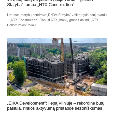
Statyba“ tampa „NTX Construction“
Lietuvos statybų bendrovė „RNDV Statyba“ veiklą tęsia nauju vardu
– „NTX Construction“. Tapusi NTX įmonių grupės dalimi, „NTX
Construction“ toliau
„EIKA Development“: liepą Vilniuje – rekordinė butų
pasiūla, rinkos aktyvumą pristabdė sezoniškumas