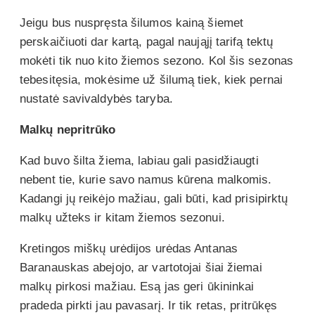
Jeigu bus nuspręsta šilumos kainą šiemet
perskaičiuoti dar kartą, pagal naująjį tarifą tektų
mokėti tik nuo kito žiemos sezono. Kol šis sezonas
tebesitęsia, mokėsime už šilumą tiek, kiek pernai
nustatė savivaldybės taryba.
Malkų nepritrūko
Kad buvo šilta žiema, labiau gali pasidžiaugti
nebent tie, kurie savo namus kūrena malkomis.
Kadangi jų reikėjo mažiau, gali būti, kad prisipirktų
malkų užteks ir kitam žiemos sezonui.
Kretingos miškų urėdijos urėdas Antanas
Baranauskas abejojo, ar vartotojai šiai žiemai
malkų pirkosi mažiau. Esą jas geri ūkininkai
pradeda pirkti jau pavasarį. Ir tik retas, pritrūkęs