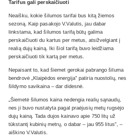
Tarifus gali perskaičiuoti
Neaišku, kokie šilumos tarifai bus kitą žiemos
sezoną. Kaip pasakojo V.Valutis, jau dabar
linkstama, kad šilumos tarifą būtų galima
perskaičiuoti du kartus per metus, atsižvelgiant į
realią dujų kainą. Iki šiol tarifą buvo leidžiama
perskaičiuoti tik kartą per metus.
Nepaisant to, kad šiemet gerokai pabrango šiluma
bendrovė „Klaipėdos energija” patiria nuostolių, nes
šildymo savikaina – dar didesnė.
„Šiemetė šilumos kaina nedengia realių sąnaudų,
nes ji buvo nustatyta pagal praėjusių metų rugsėjo
dujų kainą. Tada dujos kainavo apie 750 litų už
tūkstantį kubinių metrų, o dabar – jau 955 litus”, –
aiškino V.Valutis.