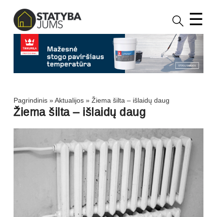
☰
Pagrindinis
»
Aktualijos
»
Žiema šilta – išlaidų daug
Žiema šilta – išlaidų daug