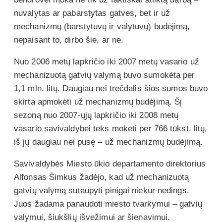
nuvalytas ar pabarstytas gatves, bet ir už
mechanizmų (barstytuvų ir valytuvų) budėjimą,
nepaisant to, dirbo šie, ar ne.
Nuo 2006 metų lapkričio iki 2007 metų vasario už
mechanizuotą gatvių valymą buvo sumokėta per
1,1 mln. litų. Daugiau nei trečdalis šios sumos buvo
skirta apmokėti už mechanizmų budėjimą. Šį
sezoną nuo 2007-ųjų lapkričio iki 2008 metų
vasario savivaldybei teks mokėti per 766 tūkst. litų,
iš jų daugiau nei pusę – už mechanizmų budėjimą.
Savivaldybės Miesto ūkio departamento direktorius
Alfonsas Šimkus žadėjo, kad už mechanizuotą
gatvių valymą sutaupyti pinigai niekur nedings.
Juos žadama panaudoti miesto tvarkymui – gatvių
valymui, šiukšlių išvežimui ar šienavimui.