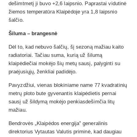
dešimtmetį ji buvo +2,6 laipsnio. Paprastai vidutinė
žiemos temperatūra Klaipėdoje yra 1,8 laipsnio
šalčio.
Šiluma – brangesnė
Dėl to, kad nebuvo šalčių, šį sezoną mažiau kaito
radiatoriai. Tačiau suma, kurią už šilumą
klaipėdiečiai mokėjo šių metų sausį, palyginti su
praėjusiųjų, ženkliai padidėjo.
Pavyzdžiui, vienas blokiniame name 77 kvadratinių
metrų ploto bute gyvenantis klaipėdietis pernai
sausį už šildymą mokėjo penkiasdešimčia litų
mažiau.
Bendrovės „Klaipėdos energija” generalinis
direktorius Vytautas Valutis priminė, kad daugiau