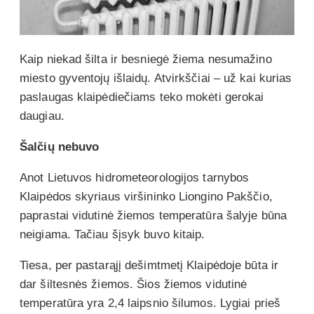
Kaip niekad šilta ir besniegė žiema nesumažino
miesto gyventojų išlaidų. Atvirkščiai – už kai kurias
paslaugas klaipėdiečiams teko mokėti gerokai
daugiau.
Šalčių nebuvo
Anot Lietuvos hidrometeorologijos tarnybos
Klaipėdos skyriaus viršininko Liongino Pakščio,
paprastai vidutinė žiemos temperatūra šalyje būna
neigiama. Tačiau šįsyk buvo kitaip.
Tiesa, per pastarąjį dešimtmetį Klaipėdoje būta ir
dar šiltesnės žiemos. Šios žiemos vidutinė
temperatūra yra 2,4 laipsnio šilumos. Lygiai prieš