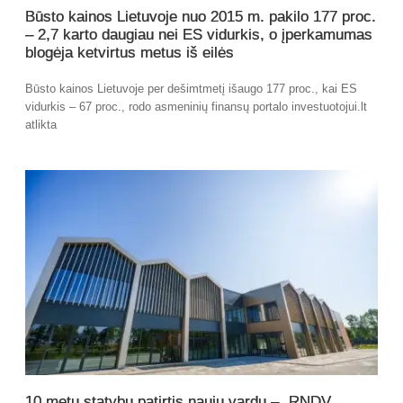
Būsto kainos Lietuvoje nuo 2015 m. pakilo 177 proc.
– 2,7 karto daugiau nei ES vidurkis, o įperkamumas
blogėja ketvirtus metus iš eilės
Būsto kainos Lietuvoje per dešimtmetį išaugo 177 proc., kai ES
vidurkis – 67 proc., rodo asmeninių finansų portalo investuotojui.lt
atlikta
10 metų statybų patirtis nauju vardu – „RNDV