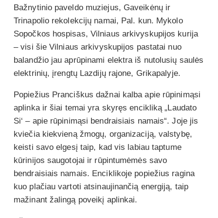
Bažnytinio paveldo muziejus, Gaveikėnų ir
Trinapolio rekolekcijų namai, Pal. kun. Mykolo
Sopočkos hospisas, Vilniaus arkivyskupijos kurija
– visi šie Vilniaus arkivyskupijos pastatai nuo
balandžio jau aprūpinami elektra iš nutolusių saulės
elektrinių, įrengtų Lazdijų rajone, Grikapalyje.
Popiežius Pranciškus dažnai kalba apie rūpinimąsi
aplinka ir šiai temai yra skyręs encikliką „Laudato
Si‘ – apie rūpinimąsi bendraisiais namais“. Joje jis
kviečia kiekvieną žmogų, organizaciją, valstybę,
keisti savo elgesį taip, kad vis labiau taptume
kūrinijos saugotojai ir rūpintumėmės savo
bendraisiais namais. Enciklikoje popiežius ragina
kuo plačiau vartoti atsinaujinančią energiją, taip
mažinant žalingą poveikį aplinkai.