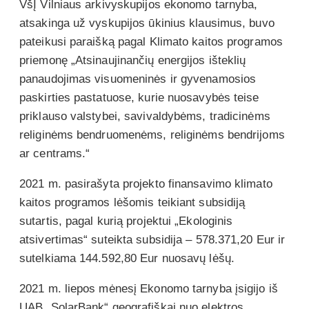
VšĮ Vilniaus arkivyskupijos ekonomo tarnyba,
atsakinga už vyskupijos ūkinius klausimus, buvo
pateikusi paraišką pagal Klimato kaitos programos
priemonę „Atsinaujinančių energijos išteklių
panaudojimas visuomeninės ir gyvenamosios
paskirties pastatuose, kurie nuosavybės teise
priklauso valstybei, savivaldybėms, tradicinėms
religinėms bendruomenėms, religinėms bendrijoms
ar centrams.“
2021 m. pasirašyta projekto finansavimo klimato
kaitos programos lėšomis teikiant subsidiją
sutartis, pagal kurią projektui „Ekologinis
atsivertimas“ suteikta subsidija – 578.371,20 Eur ir
sutelkiama 144.592,80 Eur nuosavų lėšų.
2021 m. liepos mėnesį Ekonomo tarnyba įsigijo iš
UAB „SolarBank“ geografiškai nuo elektros