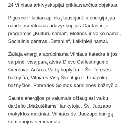
24 Vilniaus arkivyskupijai priklausančius objektus.
Pigesne ir labiau aplinką tausojančia energija jau
naudojasi Vilniaus arkivyskupijos Caritas ir jo
programos „Kultūrų namai“, Motinos ir vaiko namai,
Socialinis centras „Betanija“, Laikinieji namai.
Žaliąja energija aprūpinama Vilniaus katedra ir jos
varpinė, visą parą atvira Dievo Gailestingumo
šventovė, Aušros Vartų koplyčia ir Šv. Teresės
bažnyčia, Vilniaus Visų Šventųjų ir Trinapolio
bažnyčios, Pabradės Šeimos karalienės bažnyčia.
Saulės energijos privalumais džiaugiasi vaikų
darželio „Mažutėliams“ lankytojai, Šv. Juozapo
mokyklos mokiniai, Vilniaus šv. Juozapo kunigų
seminarijos seminaristai.