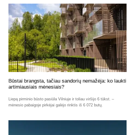
Būstai brangsta, tačiau sandorių nemažėja: ko laukti
artimiausiais mėnesiais?
Liepą pirminio būsto pasiūla Vilniuje ir toliau viršijo 6 tūkst. –
mėnesio pabaigoje pirkėjai galėjo rinktis iš 6 072 butų.