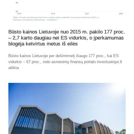
Būsto kainos Lietuvoje nuo 2015 m. pakilo 177 proc.
– 2,7 karto daugiau nei ES vidurkis, o įperkamumas
blogėja ketvirtus metus iš eilės
Būsto kainos Lietuvoje per dešimtmetį išaugo 177 proc., kai ES
vidurkis – 67 proc., rodo asmeninių finansų portalo investuotojui.lt
atlikta