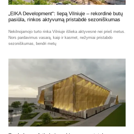
„EIKA Development“: liepą Vilniuje – rekordinė butų
pasiūla, rinkos aktyvumą pristabdė sezoniškumas
Nekilnojamojo turto rinka Vilniuje išlieka aktyvesnė nei prieš metus.
Nors pardavimus vasarą, kaip ir kasmet, nežymiai pristabdo
sezoniškumas, bendri metų