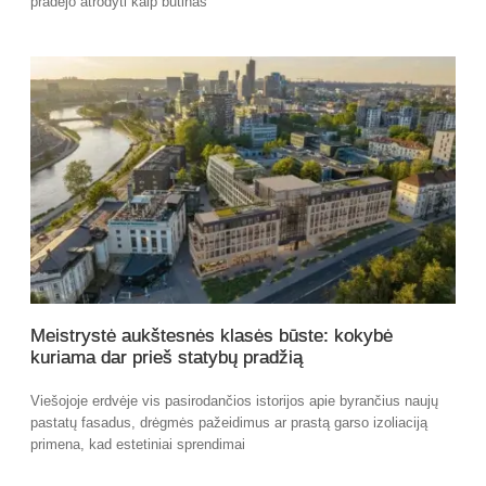
pradėjo atrodyti kaip būtinas
Meistrystė aukštesnės klasės būste: kokybė
kuriama dar prieš statybų pradžią
Viešojoje erdvėje vis pasirodančios istorijos apie byrančius naujų
pastatų fasadus, drėgmės pažeidimus ar prastą garso izoliaciją
primena, kad estetiniai sprendimai