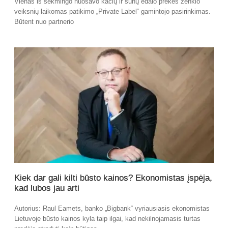
Vienas iš sėkmingo nuosavo kačių ir šunų ėdalo prekės ženklo
veiksnių laikomas patikimo „Private Label“ gamintojo pasirinkimas.
Būtent nuo partnerio
Kiek dar gali kilti būsto kainos? Ekonomistas įspėja,
kad lubos jau arti
Autorius: Raul Eamets, banko „Bigbank“ vyriausiasis ekonomistas
Lietuvoje būsto kainos kyla taip ilgai, kad nekilnojamasis turtas