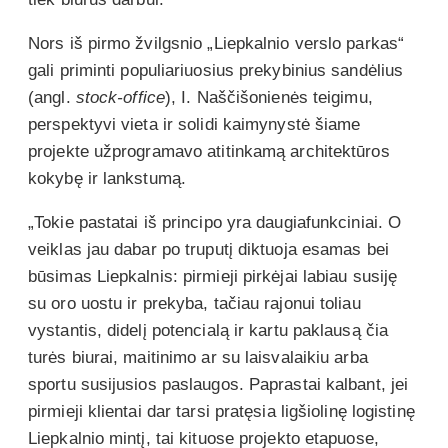
Nors iš pirmo žvilgsnio „Liepkalnio verslo parkas“
gali priminti populiariuosius prekybinius sandėlius
(angl.
stock-office
), I. Naščišonienės teigimu,
perspektyvi vieta ir solidi kaimynystė šiame
projekte užprogramavo atitinkamą architektūros
kokybę ir lankstumą.
„Tokie pastatai iš principo yra daugiafunkciniai. O
veiklas jau dabar po truputį diktuoja esamas bei
būsimas Liepkalnis: pirmieji pirkėjai labiau susiję
su oro uostu ir prekyba, tačiau rajonui toliau
vystantis, didelį potencialą ir kartu paklausą čia
turės biurai, maitinimo ar su laisvalaikiu arba
sportu susijusios paslaugos. Paprastai kalbant, jei
pirmieji klientai dar tarsi pratęsia ligšiolinę logistinę
Liepkalnio mintį, tai kituose projekto etapuose,