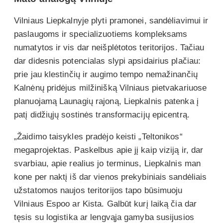
Vilniaus Liepkalnyje plyti pramonei, sandėliavimui ir
paslaugoms ir specializuotiems kompleksams
numatytos ir vis dar neišplėtotos teritorijos. Tačiau
dar didesnis potencialas slypi apsidairius plačiau:
prie jau klestinčių ir augimo tempo nemažinančių
Kalnėnų pridėjus milžinišką Vilniaus pietvakariuose
planuojamą Launagių rajoną, Liepkalnis patenka į
patį didžiųjų sostinės transformacijų epicentrą.
„Žaidimo taisykles pradėjo keisti „Teltonikos“
megaprojektas. Paskelbus apie jį kaip viziją ir, dar
svarbiau, apie realius jo terminus, Liepkalnis man
kone per naktį iš dar vienos prekybiniais sandėliais
užstatomos naujos teritorijos tapo būsimuoju
Vilniaus Espoo ar Kista. Galbūt kurį laiką čia dar
tęsis su logistika ar lengvąja gamyba susijusios