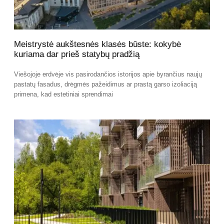
Meistrystė aukštesnės klasės būste: kokybė
kuriama dar prieš statybų pradžią
Viešojoje erdvėje vis pasirodančios istorijos apie byrančius naujų
pastatų fasadus, drėgmės pažeidimus ar prastą garso izoliaciją
primena, kad estetiniai sprendimai