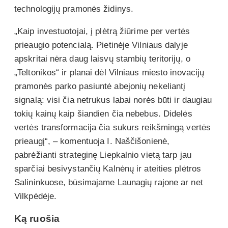
technologijų pramonės židinys.
„Kaip investuotojai, į plėtrą žiūrime per vertės
prieaugio potencialą. Pietinėje Vilniaus dalyje
apskritai nėra daug laisvų stambių teritorijų, o
„Teltonikos“ ir planai dėl Vilniaus miesto inovacijų
pramonės parko pasiuntė abejonių nekeliantį
signalą: visi čia netrukus labai norės būti ir daugiau
tokių kainų kaip šiandien čia nebebus. Didelės
vertės transformacija čia sukurs reikšmingą vertės
prieaugį“, – komentuoja I. Naščišonienė,
pabrėžianti strateginę Liepkalnio vietą tarp jau
sparčiai besivystančių Kalnėnų ir ateities plėtros
Salininkuose, būsimajame Launagių rajone ar net
Vilkpėdėje.
Ką ruošia