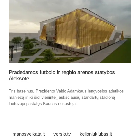
Pradedamos futbolo ir regbio arenos statybos
Aleksote
Tris baseinus, Prezidento Valdo Adamkaus lengvosios atletikos
maniežą ir iki šiol vienintelį aukščiausių standartų stadioną
Lietuvoje pastatęs Kaunas nesustoja –
manosveikata.lt
verslo.tv
kelioniuklubas.lt