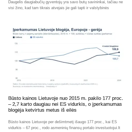
Daugelis daugiabučių gyventojų yra savo butų savininkai, tačiau ne
visi žino, kad tam tikrais atvejais jie gali tapti ir valstybinės
Būsto kainos Lietuvoje nuo 2015 m. pakilo 177 proc.
– 2,7 karto daugiau nei ES vidurkis, o įperkamumas
blogėja ketvirtus metus iš eilės
Būsto kainos Lietuvoje per dešimtmetį išaugo 177 proc., kai ES
vidurkis – 67 proc., rodo asmeninių finansų portalo investuotojui.lt