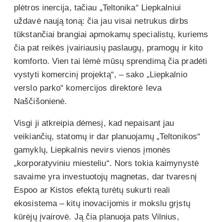
plėtros inercija, tačiau „Teltonika“ Liepkalniui
uždavė naują toną: čia jau visai netrukus dirbs
tūkstančiai brangiai apmokamų specialistų, kuriems
čia pat reikės įvairiausių paslaugų, pramogų ir kito
komforto. Vien tai lėmė mūsų sprendimą čia pradėti
vystyti komercinį projektą“, – sako „Liepkalnio
verslo parko“ komercijos direktorė Ieva
Naščišonienė.
Visgi ji atkreipia dėmesį, kad nepaisant jau
veikiančių, statomų ir dar planuojamų „Teltonikos“
gamyklų, Liepkalnis nevirs vienos įmonės
„korporatyviniu miesteliu“. Nors tokia kaimynystė
savaime yra investuotojų magnetas, dar tvaresnį
Espoo ar Kistos efektą turėtų sukurti reali
ekosistema – kitų inovacijomis ir mokslu grįstų
kūrėjų įvairovė. Ją čia planuoja pats Vilnius,