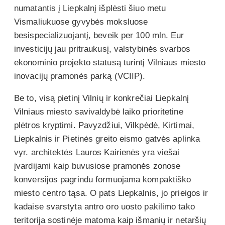
numatantis į Liepkalnį išplėsti šiuo metu
Vismaliukuose gyvybės moksluose
besispecializuojantį, beveik per 100 mln. Eur
investicijų jau pritraukusį, valstybinės svarbos
ekonominio projekto statusą turintį Vilniaus miesto
inovacijų pramonės parką (VCIIP).
Be to, visą pietinį Vilnių ir konkrečiai Liepkalnį
Vilniaus miesto savivaldybė laiko prioritetine
plėtros kryptimi. Pavyzdžiui, Vilkpėdė, Kirtimai,
Liepkalnis ir Pietinės greito eismo gatvės aplinka
vyr. architektės Lauros Kairienės yra viešai
įvardijami kaip buvusiose pramonės zonose
konversijos pagrindu formuojama kompaktiško
miesto centro tąsa. O pats Liepkalnis, jo prieigos ir
kadaise svarstyta antro oro uosto pakilimo tako
teritorija sostinėje matoma kaip išmanių ir netaršių