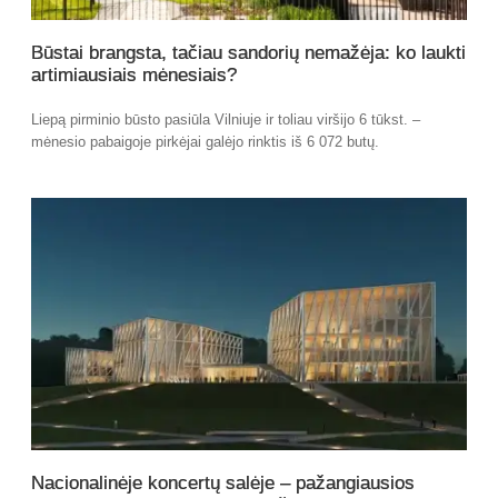
Būstai brangsta, tačiau sandorių nemažėja: ko laukti
artimiausiais mėnesiais?
Liepą pirminio būsto pasiūla Vilniuje ir toliau viršijo 6 tūkst. –
mėnesio pabaigoje pirkėjai galėjo rinktis iš 6 072 butų.
Nacionalinėje koncertų salėje – pažangiausios