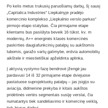
Po kelis metus trukusių paruošiamų darbų, šį sausį
„Capitalica Industries“ Liepkalnyje pradėjo
komercinio komplekso „Liepkalnio verslo parkas“
pirmojo etapo statybas. Čia pirmajame etape
klientams bus pasiūlyta beveik 16 tūkst. kv. m
modernių, A++ energinės klasės komercinės
paskirties daugiafunkcinių patalpų su aukštomis
lubomis, garažo vartų galimybe, erdvia automobilių
aikštele ir miestietiškai apželdinta aplinka.
Į aktyvią vystymo fazę bendrovė įžengė jau
pardavusi 14 iš 32 pirmajame etape dviejuose
pastatuose suprojektuotų patalpų – jas įsigijo su
aviacija, didmenine prekyba ir kitais aukštos
pridėtinės vertės segmentais susiję verslai, čia
numatantys tiek sandėliavimo ir komercinę veiklą,
tiek biurus darbui.