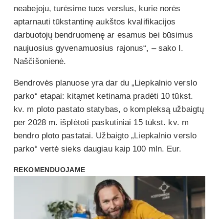
neabejoju, turėsime tuos verslus, kurie norės
aptarnauti tūkstantinę aukštos kvalifikacijos
darbuotojų bendruomenę ar esamus bei būsimus
naujuosius gyvenamuosius rajonus“, – sako I.
Naščišonienė.
Bendrovės planuose yra dar du „Liepkalnio verslo
parko“ etapai: kitąmet ketinama pradėti 10 tūkst.
kv. m ploto pastato statybas, o kompleksą užbaigtų
per 2028 m. išplėtoti paskutiniai 15 tūkst. kv. m
bendro ploto pastatai. Užbaigto „Liepkalnio verslo
parko“ vertė sieks daugiau kaip 100 mln. Eur.
REKOMENDUOJAME