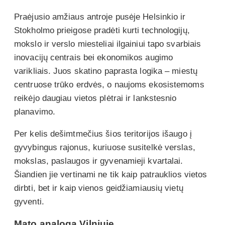
Praėjusio amžiaus antroje pusėje Helsinkio ir
Stokholmo prieigose pradėti kurti technologijų,
mokslo ir verslo miesteliai ilgainiui tapo svarbiais
inovacijų centrais bei ekonomikos augimo
varikliais. Juos skatino paprasta logika – miestų
centruose trūko erdvės, o naujoms ekosistemoms
reikėjo daugiau vietos plėtrai ir lankstesnio
planavimo.
Per kelis dešimtmečius šios teritorijos išaugo į
gyvybingus rajonus, kuriuose susitelkė verslas,
mokslas, paslaugos ir gyvenamieji kvartalai.
Šiandien jie vertinami ne tik kaip patrauklios vietos
dirbti, bet ir kaip vienos geidžiamiausių vietų
gyventi.
Mato analogą Vilniuje