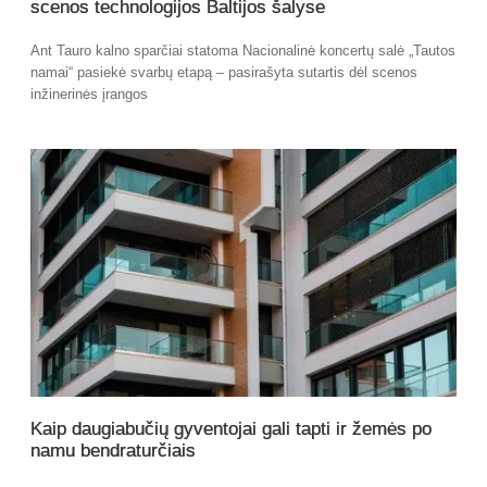
scenos technologijos Baltijos šalyse
Ant Tauro kalno sparčiai statoma Nacionalinė koncertų salė „Tautos
namai“ pasiekė svarbų etapą – pasirašyta sutartis dėl scenos
inžinerinės įrangos
Kaip daugiabučių gyventojai gali tapti ir žemės po
namu bendraturčiais