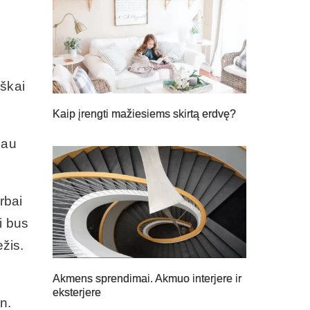
iškai
Kaip įrengti mažiesiems skirtą erdvę?
iau
rbai
i bus
žis.
Akmens sprendimai. Akmuo interjere ir
eksterjere
n.