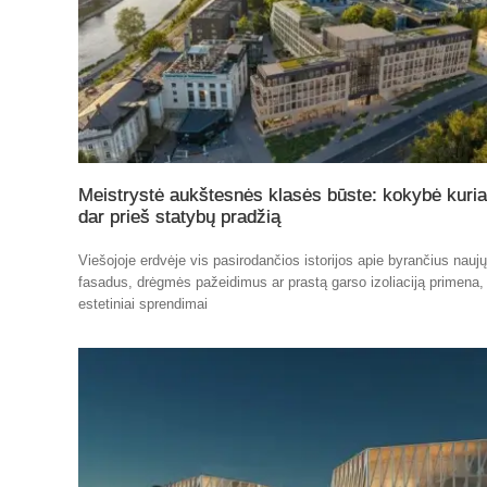
Meistrystė aukštesnės klasės būste: kokybė kuri
dar prieš statybų pradžią
Viešojoje erdvėje vis pasirodančios istorijos apie byrančius nauj
fasadus, drėgmės pažeidimus ar prastą garso izoliaciją primena,
estetiniai sprendimai