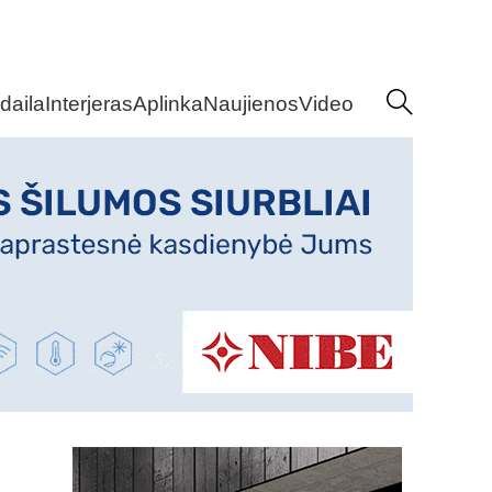
daila
Interjeras
Aplinka
Naujienos
Video