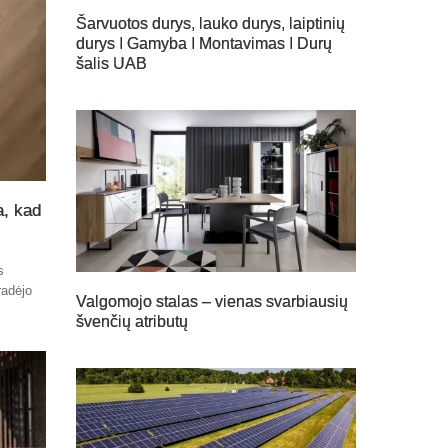
Šarvuotos durys, lauko durys, laiptinių
durys I Gamyba I Montavimas I Durų
šalis UAB
a, kad
s
radėjo
Valgomojo stalas – vienas svarbiausių
švenčių atributų