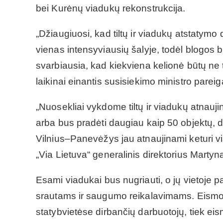
bei Kurėnų viadukų rekonstrukcija.
„Džiaugiuosi, kad tiltų ir viadukų atstatymo
vienas intensyviausių šalyje, todėl blogos 
svarbiausia, kad kiekviena kelionė būtų ne t
laikinai einantis susisiekimo ministro pare
„Nuosekliai vykdome tiltų ir viadukų atnauji
arba bus pradėti daugiau kaip 50 objektų, da
Vilnius–Panevėžys jau atnaujinami keturi v
„Via Lietuva“ generalinis direktorius Mart
Esami viadukai bus nugriauti, o jų vietoje pas
srautams ir saugumo reikalavimams. Eismo rib
statybvietėse dirbančių darbuotojų, tiek e