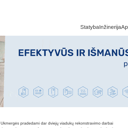
Statyba
Inžinerija
Ap
ie Ukmergės pradedami dar dviejų viadukų rekonstravimo darbai