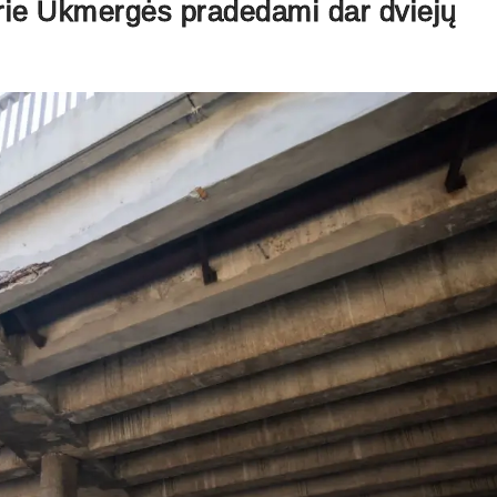
prie Ukmergės pradedami dar dviejų