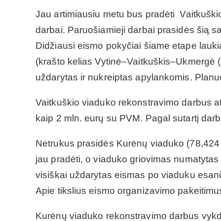
Jau artimiausiu metu bus pradėti Vaitkušk
darbai. Paruošiamieji darbai prasidės šią s
Didžiausi eismo pokyčiai šiame etape lauk
(krašto kelias Vytinė–Vaitkuškis–Ukmergė (
uždarytas ir nukreiptas apylankomis. Planuoj
Vaitkuškio viaduko rekonstravimo darbus atl
kaip 2 mln. eurų su PVM. Pagal sutartį darb
Netrukus prasidės Kurėnų viaduko (78,424 
jau pradėti, o viaduko griovimas numatytas 
visiškai uždarytas eismas po viaduku esa
Apie tikslius eismo organizavimo pakeitimu
Kurėnų viaduko rekonstravimo darbus vykdo 