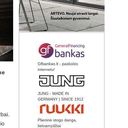
Gfbankas.lt - paskolos
internetu!
me
JUNG - MADE IN
GERMANY | SINCE 1912
bai.
Plieninė stogo danga,
io
lietvamzdžiai