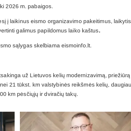
ki 2026 m. pabaigos.
esį į laikinus eismo organizavimo pakeitimus, laikytis
įvertinti galimus papildomus laiko kaštus
.
eismo sąlygas skelbiama eismoinfo.lt.
sakinga už Lietuvos kelių modernizavimą, priežiūrą 
ei 21 tūkst. km valstybinės reikšmės kelių, daugiau
000 km pėsčiųjų ir dviračių takų.