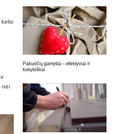
 kelio
Pakuočių gamyba – efektyviai ir
kokybiškai
ir
 nei