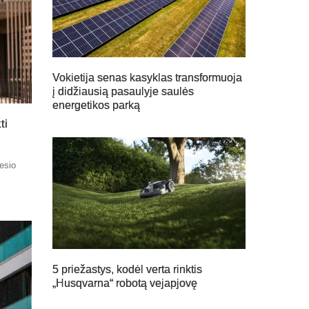
Vokietija senas kasyklas transformuoja
į didžiausią pasaulyje saulės
energetikos parką
ti
nesio
5 priežastys, kodėl verta rinktis
„Husqvarna“ robotą vejapjovę