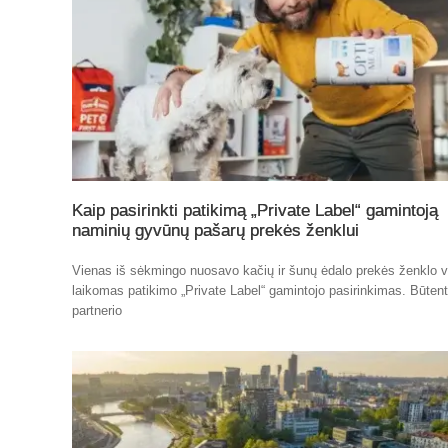
Kaip pasirinkti patikimą „Private Label“ gamintoją
naminių gyvūnų pašarų prekės ženklui
Vienas iš sėkmingo nuosavo kačių ir šunų ėdalo prekės ženklo v
laikomas patikimo „Private Label“ gamintojo pasirinkimas. Būten
partnerio