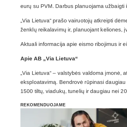
eurų su PVM. Darbus planuojama užbaigti i
„Via Lietuva“ prašo vairuotojų atkreipti dėm
ženklų reikalavimų ir, planuojant keliones, 
Aktuali informacija apie eismo ribojimus ir 
Apie AB „Via Lietuva“
„Via Lietuva“ – valstybės valdoma įmonė, at
eksploatavimą. Bendrovė rūpinasi daugiau n
1500 tiltų, viadukų, tunelių ir daugiau nei 2
REKOMENDUOJAME