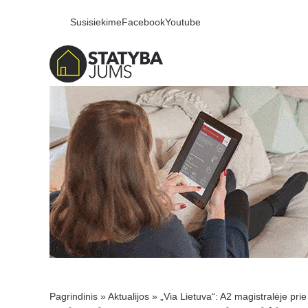
Susisiekime
Facebook
Youtube
Pagrindinis
»
Aktualijos
»
„Via Lietuva“: A2 magistralėje pr