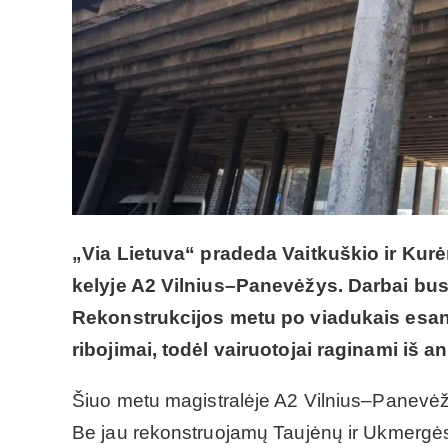
„Via Lietuva“ pradeda Vaitkuškio ir Ku
kelyje A2 Vilnius–Panevėžys. Darbai bus
Rekonstrukcijos metu po viadukais esanč
ribojimai, todėl vairuotojai raginami iš a
Šiuo metu magistralėje A2 Vilnius–Panevėžy
Be jau rekonstruojamų Taujėnų ir Ukmergės