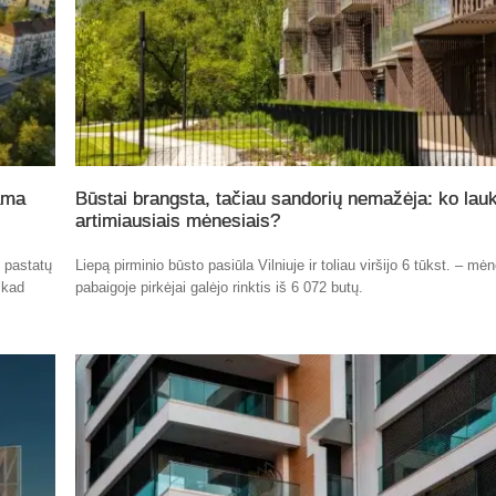
ama
Būstai brangsta, tačiau sandorių nemažėja: ko lauk
artimiausiais mėnesiais?
ų pastatų
Liepą pirminio būsto pasiūla Vilniuje ir toliau viršijo 6 tūkst. – mė
 kad
pabaigoje pirkėjai galėjo rinktis iš 6 072 butų.