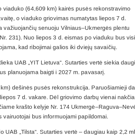
io viaduko (64,609 km) kairės pusės rekonstravimo
avaitę, o viaduko griovimas numatytas liepos 7 d.
ia važiuojančių senuoju Vilniaus–Ukmergės plentu
Nr. 231). Nuo liepos 3 d. eismas po viaduku bus vis
ama, kad ribojimai galios iki dviejų savaičių.
ieka UAB „YIT Lietuva“. Sutarties vertė siekia daug
us planuojama baigti i 2027 m. pavasarį.
km) dešinės pusės rekonstrukcija. Paruošiamieji da
liepos 7 d. vakare. Dėl griovimo darbų vienai nakčia
nčiame krašto kelyje Nr. 174 Ukmergė–Raguva–Nevė
s vairuotojai bus informuojami papildomai.
UAB „Tilsta“. Sutarties vertė – daugiau kaip 2,2 ml