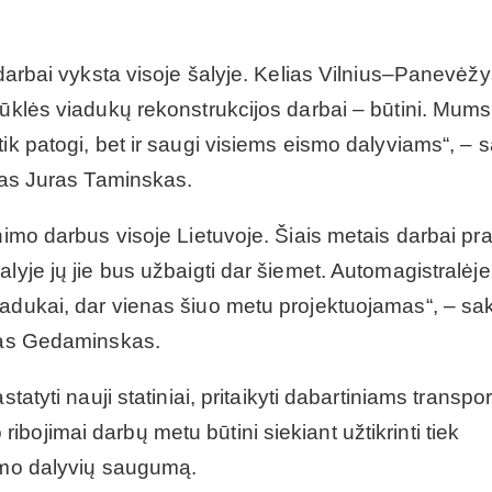
 darbai vyksta visoje šalyje. Kelias Vilnius–Panevėžy
būklės viadukų rekonstrukcijos darbai – būtini. Mums
ik patogi, bet ir saugi visiems eismo dalyviams“, – 
igas Juras Taminskas.
nimo darbus visoje Lietuvoje. Šiais metais darbai pra
lyje jų jie bus užbaigti dar šiemet. Automagistralėje
iadukai, dar vienas šiuo metu projektuojamas“, – sa
ynas Gedaminskas.
tatyti nauji statiniai, pritaikyti dabartiniams transpo
ojimai darbų metu būtini siekiant užtikrinti tiek
ismo dalyvių saugumą.