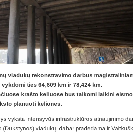
rėnų viadukų rekonstravimo darbus magistralinia
 vykdomi ties 64,609 km ir 78,424 km.
iuose krašto keliuose bus taikomi laikini eismo
nksto planuoti keliones.
s vyksta intensyvūs infrastruktūros atnaujinimo dar
 (Dukstynos) viadukų, dabar pradedama ir Vaitkušk