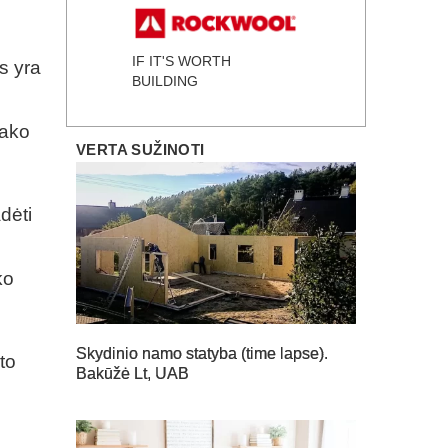
IF IT'S WORTH
s yra
BUILDING
sako
VERTA SUŽINOTI
dėti
ko
Skydinio namo statyba (time lapse).
rto
Bakūžė Lt, UAB