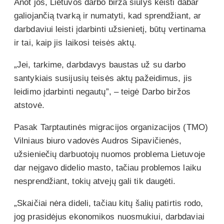
Anot jos, Lietuvos darbo birža siūlys keisti dabar
galiojančią tvarką ir numatyti, kad sprendžiant, ar
darbdaviui leisti įdarbinti užsienietį, būtų vertinama
ir tai, kaip jis laikosi teisės aktų.
„Jei, tarkime, darbdavys baustas už su darbo
santykiais susijusių teisės aktų pažeidimus, jis
leidimo įdarbinti negautų”, – teigė Darbo biržos
atstovė.
Pasak Tarptautinės migracijos organizacijos (TMO)
Vilniaus biuro vadovės Audros Sipavičienės,
užsieniečių darbuotojų nuomos problema Lietuvoje
dar neįgavo didelio masto, tačiau problemos laiku
nesprendžiant, tokių atvejų gali tik daugėti.
„Skaičiai nėra dideli, tačiau kitų šalių patirtis rodo,
jog prasidėjus ekonomikos nuosmukiui, darbdaviai