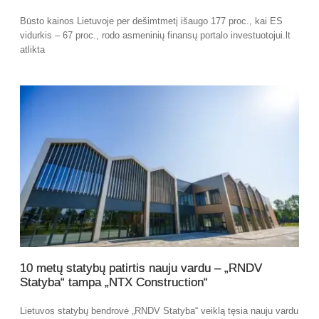
Būsto kainos Lietuvoje per dešimtmetį išaugo 177 proc., kai ES
vidurkis – 67 proc., rodo asmeninių finansų portalo investuotojui.lt
atlikta
10 metų statybų patirtis nauju vardu – „RNDV
Statyba“ tampa „NTX Construction“
Lietuvos statybų bendrovė „RNDV Statyba“ veiklą tęsia nauju vardu