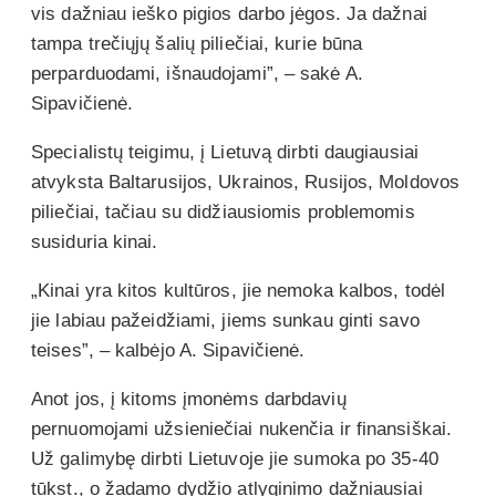
vis dažniau ieško pigios darbo jėgos. Ja dažnai
tampa trečiųjų šalių piliečiai, kurie būna
perparduodami, išnaudojami”, – sakė A.
Sipavičienė.
Specialistų teigimu, į Lietuvą dirbti daugiausiai
atvyksta Baltarusijos, Ukrainos, Rusijos, Moldovos
piliečiai, tačiau su didžiausiomis problemomis
susiduria kinai.
„Kinai yra kitos kultūros, jie nemoka kalbos, todėl
jie labiau pažeidžiami, jiems sunkau ginti savo
teises”, – kalbėjo A. Sipavičienė.
Anot jos, į kitoms įmonėms darbdavių
pernuomojami užsieniečiai nukenčia ir finansiškai.
Už galimybę dirbti Lietuvoje jie sumoka po 35-40
tūkst., o žadamo dydžio atlyginimo dažniausiai