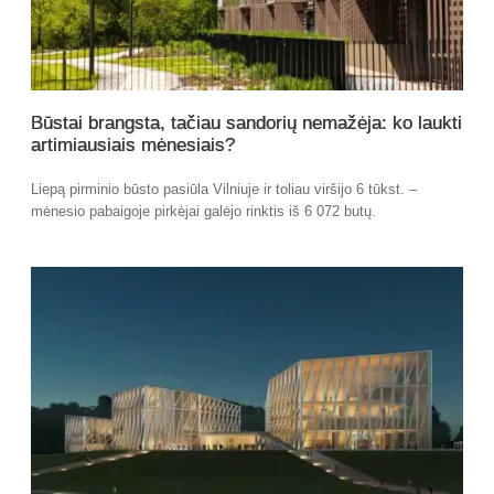
Būstai brangsta, tačiau sandorių nemažėja: ko laukti
artimiausiais mėnesiais?
Liepą pirminio būsto pasiūla Vilniuje ir toliau viršijo 6 tūkst. –
mėnesio pabaigoje pirkėjai galėjo rinktis iš 6 072 butų.