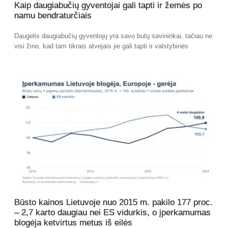
Kaip daugiabučių gyventojai gali tapti ir žemės po
namu bendraturčiais
Daugelis daugiabučių gyventojų yra savo butų savininkai, tačiau ne
visi žino, kad tam tikrais atvejais jie gali tapti ir valstybinės
Būsto kainos Lietuvoje nuo 2015 m. pakilo 177 proc.
– 2,7 karto daugiau nei ES vidurkis, o įperkamumas
blogėja ketvirtus metus iš eilės