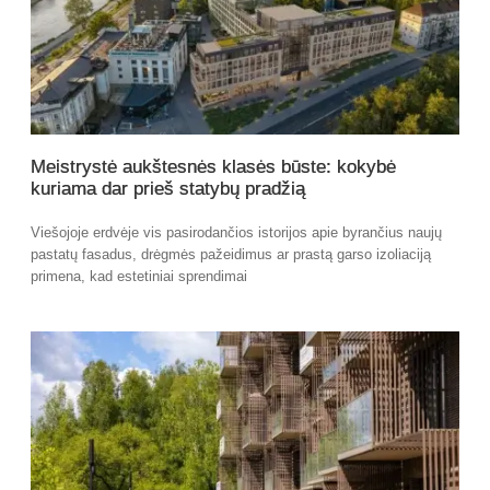
Meistrystė aukštesnės klasės būste: kokybė
kuriama dar prieš statybų pradžią
Viešojoje erdvėje vis pasirodančios istorijos apie byrančius naujų
pastatų fasadus, drėgmės pažeidimus ar prastą garso izoliaciją
primena, kad estetiniai sprendimai