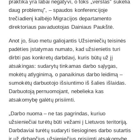
praktika yra labai negatyvi, o toks „verslas” sukelia
daug problemų”, – spaudos konferencijoje
trečiadienį kalbėjo Migracijos departamento
direktoriaus pavaduotojas Dainiaus Paukštė.
Anot jo, šiuo metu galiojantis Užsieniečių teisinės
padėties įstatymas numato, kad užsienietis turi
dirbti pas konkretų darbdavį, kuris būtų už jį
atsakingas: sudarytų tinkamas darbo sąlygas,
mokėtų atlyginimą, o panaikinus darbo leidimą –
sumokėtų darbuotojo išsiuntimo iš šalies išlaidas.
Darbuotoją pernuomojant, nebelieka kas
atsakomybę galėtų prisiimti.
„Darbo nuoma – ne tas pagrindas, kuriuo
užsieniečiai turėtų būti vežami į Lietuvos teritoriją.
Darbdaviai turėtų sudaryti tiesiogines darbo sutartis
ir už dirbančius užsieniečius prisiimti atsakomybę