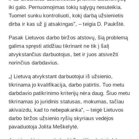
iki galo. Pernuomojimas tokių sąlygų nesuteikia.
Tuomet sunku kontroliuoti, kokį darbą užsienietis
dirba ir kas už jį atsakingas”, – teigia D. Paukštė.
Pasak Lietuvos darbo biržos atstovų, šią problemą
galima spręsti atidžiau tikrinant ne tik į šalį
atvykstančius darbuotojus, bet ir juos atsivežti
norinčius darbdavius.
„Į Lietuvą atvykstant darbuotojui iš užsienio,
tikrinama jo kvalifikacija, darbo patirtis. Tuo metu
darbdavio patikrinimo kriterijų nėra daug. Šiuo metu
tikrinamas jo juridinis statusas, mokumas, tačiau
akivaizdu, kad to nebepakanka”, – teigė Lietuvos
darbo biržos užsienio ryšių skyriaus vedėjos
pavaduotoja Jolita Meškelytė.