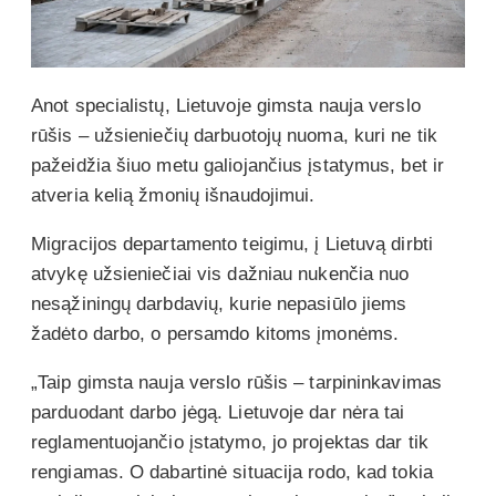
Anot specialistų, Lietuvoje gimsta nauja verslo
rūšis – užsieniečių darbuotojų nuoma, kuri ne tik
pažeidžia šiuo metu galiojančius įstatymus, bet ir
atveria kelią žmonių išnaudojimui.
Migracijos departamento teigimu, į Lietuvą dirbti
atvykę užsieniečiai vis dažniau nukenčia nuo
nesąžiningų darbdavių, kurie nepasiūlo jiems
žadėto darbo, o persamdo kitoms įmonėms.
„Taip gimsta nauja verslo rūšis – tarpininkavimas
parduodant darbo jėgą. Lietuvoje dar nėra tai
reglamentuojančio įstatymo, jo projektas dar tik
rengiamas. O dabartinė situacija rodo, kad tokia