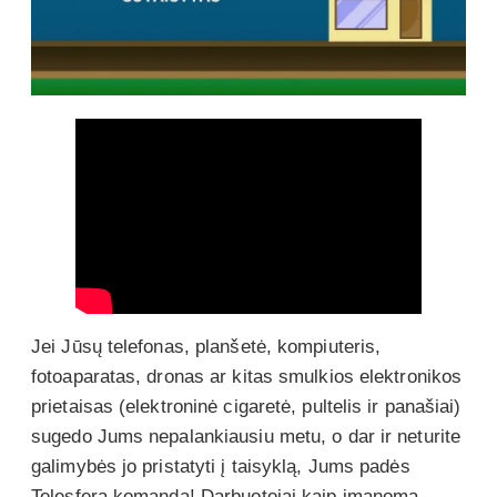
Jei Jūsų telefonas, planšetė, kompiuteris,
fotoaparatas, dronas ar kitas smulkios elektronikos
prietaisas (elektroninė cigaretė, pultelis ir panašiai)
sugedo Jums nepalankiausiu metu, o dar ir neturite
galimybės jo pristatyti į taisyklą, Jums padės
Telesfera komanda! Darbuotojai kaip įmanoma