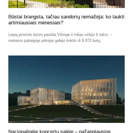
Būstai brangsta, tačiau sandorių nemažėja: ko laukti
artimiausiais mėnesiais?
Liepą pirminio būsto pasiūla Vilniuje ir toliau viršijo 6 tūkst. –
mėnesio pabaigoje pirkėjai galėjo rinktis iš 6 072 butų.
Nacionalinėje koncertų salėje – pažangiausios