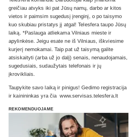
greičiau atvyks iki pat Jūsų namų, darbo ar kitos
vietos ir paimsim sugedusį įrenginį, o po taisymo
kuo skubiau pristatys jį atgal! Telesfera taupo Jūsų
laiką. *Paslauga atliekama Vilniaus mieste ir
apylinkėse. Jeigu esate ne iš Vilniaus, iškviesime
kurjerį nemokamai. Taip pat už taisymą galite
atsiskaityti (arba už jo dalį) senais, nenaudojamais,
sugedusiais, sudaužytais telefonais ir jų
įkrovikliais.
Taupykite savo laiką ir pinigus! Gedimo registracija
ir kainininkas yra čia www.servisas.telesfera.lt
REKOMENDUOJAME