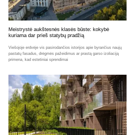
Meistrystė aukštesnės klasės būste: kokybė
kuriama dar prieš statybų pradžią
Viešojoje erdvėje vis pasirodančios istorijos apie byrančius naujų
pastatų fasadus, drėgmės pažeidimus ar prastą garso izoliaciją
primena, kad estetiniai sprendimai