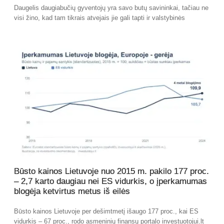
Daugelis daugiabučių gyventojų yra savo butų savininkai, tačiau ne
visi žino, kad tam tikrais atvejais jie gali tapti ir valstybinės
Būsto kainos Lietuvoje nuo 2015 m. pakilo 177 proc.
– 2,7 karto daugiau nei ES vidurkis, o įperkamumas
blogėja ketvirtus metus iš eilės
Būsto kainos Lietuvoje per dešimtmetį išaugo 177 proc., kai ES
vidurkis – 67 proc., rodo asmeninių finansų portalo investuotojui.lt