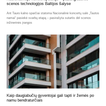
scenos technologijos Baltijos šalyse
Ant Tauro kalno sparčiai statoma Nacionalinė koncertų salė „Tautos
namai“ pasiekė svarbų etapą – pasirašyta sutartis dėl scenos
inžinerinės įrangos
Kaip daugiabučių gyventojai gali tapti ir žemės po
namu bendraturčiais