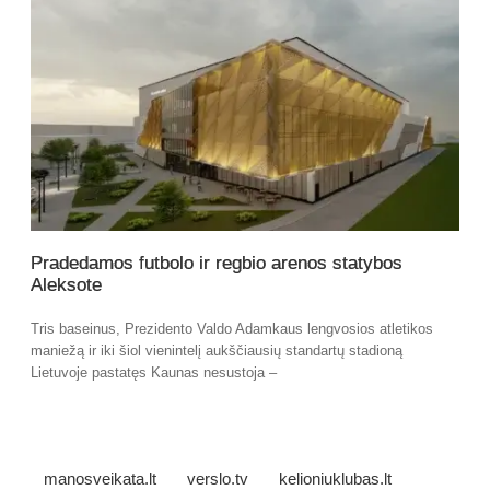
Pradedamos futbolo ir regbio arenos statybos
Aleksote
Tris baseinus, Prezidento Valdo Adamkaus lengvosios atletikos
maniežą ir iki šiol vienintelį aukščiausių standartų stadioną
Lietuvoje pastatęs Kaunas nesustoja –
manosveikata.lt
verslo.tv
kelioniuklubas.lt