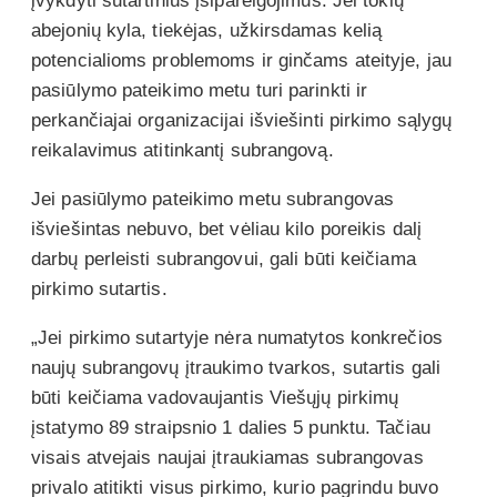
įvykdyti sutartinius įsipareigojimus. Jei tokių
abejonių kyla, tiekėjas, užkirsdamas kelią
potencialioms problemoms ir ginčams ateityje, jau
pasiūlymo pateikimo metu turi parinkti ir
perkančiajai organizacijai išviešinti pirkimo sąlygų
reikalavimus atitinkantį subrangovą.
Jei pasiūlymo pateikimo metu subrangovas
išviešintas nebuvo, bet vėliau kilo poreikis dalį
darbų perleisti subrangovui, gali būti keičiama
pirkimo sutartis.
„Jei pirkimo sutartyje nėra numatytos konkrečios
naujų subrangovų įtraukimo tvarkos, sutartis gali
būti keičiama vadovaujantis Viešųjų pirkimų
įstatymo 89 straipsnio 1 dalies 5 punktu. Tačiau
visais atvejais naujai įtraukiamas subrangovas
privalo atitikti visus pirkimo, kurio pagrindu buvo