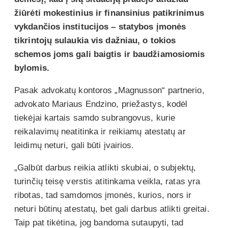
žiūrėti mokestinius ir finansinius patikrinimus
vykdančios institucijos – statybos įmonės
tikrintojų sulaukia vis dažniau, o tokios
schemos joms gali baigtis ir baudžiamosiomis
bylomis.
Pasak advokatų kontoros „Magnusson“ partnerio,
advokato Mariaus Endzino, priežastys, kodėl
tiekėjai kartais samdo subrangovus, kurie
reikalavimų neatitinka ir reikiamų atestatų ar
leidimų neturi, gali būti įvairios.
„Galbūt darbus reikia atlikti skubiai, o subjektų,
turinčių teisę verstis atitinkama veikla, ratas yra
ribotas, tad samdomos įmonės, kurios, nors ir
neturi būtinų atestatų, bet gali darbus atlikti greitai.
Taip pat tikėtina, jog bandoma sutaupyti, tad