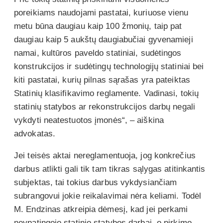
poreikiams naudojami pastatai, kuriuose vienu
metu būna daugiau kaip 100 žmonių, taip pat
daugiau kaip 5 aukštų daugiabučiai gyvenamieji
namai, kultūros paveldo statiniai, sudėtingos
konstrukcijos ir sudėtingų technologijų statiniai bei
kiti pastatai, kurių pilnas sąrašas yra pateiktas
Statinių klasifikavimo reglamente. Vadinasi, tokių
statinių statybos ar rekonstrukcijos darbų negali
vykdyti neatestuotos įmonės“, – aiškina
advokatas.
Jei teisės aktai nereglamentuoja, jog konkrečius
darbus atlikti gali tik tam tikras sąlygas atitinkantis
subjektas, tai tokius darbus vykdysiančiam
subrangovui jokie reikalavimai nėra keliami. Todėl
M. Endzinas atkreipia dėmesį, kad jei perkami
neypatingojo statinio statybos darbai, o pirkimo