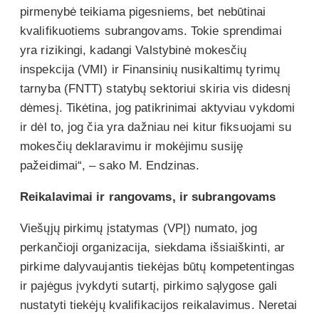
pirmenybė teikiama pigesniems, bet nebūtinai
kvalifikuotiems subrangovams. Tokie sprendimai
yra rizikingi, kadangi Valstybinė mokesčių
inspekcija (VMI) ir Finansinių nusikaltimų tyrimų
tarnyba (FNTT) statybų sektoriui skiria vis didesnį
dėmesį. Tikėtina, jog patikrinimai aktyviau vykdomi
ir dėl to, jog čia yra dažniau nei kitur fiksuojami su
mokesčių deklaravimu ir mokėjimu susiję
pažeidimai“, – sako M. Endzinas.
Reikalavimai ir rangovams, ir subrangovams
Viešųjų pirkimų įstatymas (VPĮ) numato, jog
perkančioji organizacija, siekdama išsiaiškinti, ar
pirkime dalyvaujantis tiekėjas būtų kompetentingas
ir pajėgus įvykdyti sutartį, pirkimo sąlygose gali
nustatyti tiekėjų kvalifikacijos reikalavimus. Neretai