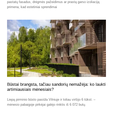
pastatų fasadus, drėgmės pažeidimus ar prastą garso izoliaciją
primena, kad estetiniai sprendimai
Būstai brangsta, tačiau sandorių nemažėja: ko laukti
artimiausiais mėnesiais?
Liepą pirminio būsto pasiūla Vilniuje ir toliau viršijo 6 tūkst. –
mėnesio pabaigoje pirkėjai galėjo rinktis iš 6 072 butų.