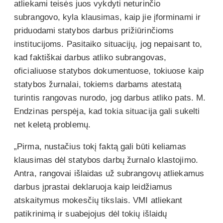
atliekami teisės juos vykdyti neturinčio
subrangovo, kyla klausimas, kaip jie įforminami ir
priduodami statybos darbus prižiūrinčioms
institucijoms. Pasitaiko situacijų, jog nepaisant to,
kad faktiškai darbus atliko subrangovas,
oficialiuose statybos dokumentuose, tokiuose kaip
statybos žurnalai, tokiems darbams atestatą
turintis rangovas nurodo, jog darbus atliko pats. M.
Endzinas perspėja, kad tokia situacija gali sukelti
net keletą problemų.
„Pirma, nustačius tokį faktą gali būti keliamas
klausimas dėl statybos darbų žurnalo klastojimo.
Antra, rangovai išlaidas už subrangovų atliekamus
darbus įprastai deklaruoja kaip leidžiamus
atskaitymus mokesčių tikslais. VMI atliekant
patikrinimą ir suabejojus dėl tokių išlaidų