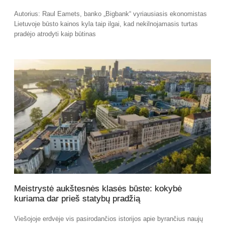
Autorius: Raul Eamets, banko „Bigbank“ vyriausiasis ekonomistas
Lietuvoje būsto kainos kyla taip ilgai, kad nekilnojamasis turtas
pradėjo atrodyti kaip būtinas
Meistrystė aukštesnės klasės būste: kokybė
kuriama dar prieš statybų pradžią
Viešojoje erdvėje vis pasirodančios istorijos apie byrančius naujų