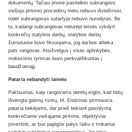
dokumentų. Tačiau įmonė pasitelkto subrangovo
viešojo pirkimo procedūrų metu nebuvo išviešinusi,
todėl subrangovas sutartyje nebuvo nurodytas. Be
to, kadangi subrangovas neturėjo teisės vykdyti
konkrečių statybos darbų, statybos darbų
žurnaluose buvo fiksuojama, jog darbus atlieka
pats rangovas. Atsižvelgus į visas aplinkybes,
mokestinis tyrimas buvo perkvalifikuotas į
baudžiamąjį.
Pataria nebandyti laimės
Paklaustas, kaip rangovams derėtų elgtis, kad būtų
išvengta galimų rizikų, M. Endzinas pirmiausia
pataria tiekėjams, dar prieš teikiant pasiūlymą
konkrečiame viešajame pirkime, objektyviai
įsivertinti, ar bus pajėgūs patys laiku ir tinkamai