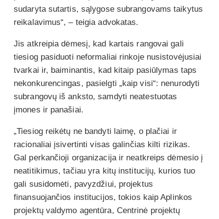
sudaryta sutartis, sąlygose subrangovams taikytus
reikalavimus“, – teigia advokatas.
Jis atkreipia dėmesį, kad kartais rangovai gali
tiesiog pasiduoti neformaliai rinkoje nusistovėjusiai
tvarkai ir, baiminantis, kad kitaip pasiūlymas taps
nekonkurencingas, pasielgti „kaip visi“: nenurodyti
subrangovų iš anksto, samdyti neatestuotas
įmones ir panašiai.
„Tiesiog reikėtų ne bandyti laimę, o plačiai ir
racionaliai įsivertinti visas galinčias kilti rizikas.
Gal perkančioji organizacija ir neatkreips dėmesio į
neatitikimus, tačiau yra kitų institucijų, kurios tuo
gali susidomėti, pavyzdžiui, projektus
finansuojančios institucijos, tokios kaip Aplinkos
projektų valdymo agentūra, Centrinė projektų