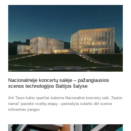
Nacionalinėje koncertų salėje – pažangiausios
scenos technologijos Baltijos šalyse
Ant Tauro kalno sparčiai statoma Nacionalinė koncertų salė „Tautos
namai“ pasiekė svarbų etapą – pasirašyta sutartis dėl scenos
inžinerinės įrangos