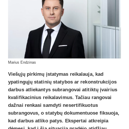
Marius Endzinas
Viešųjų pirkimų įstatymas reikalauja, kad
ypatingųjų statinių statybos ar rekonstrukcijos
darbus atliekantys subrangovai atitiktų įvairius
kvalifikacinius reikalavimus. Tačiau rangovai
dažnai renkasi samdyti nesertifikuotus
subrangovus, o statybų dokumentuose fiksuoja,
kad darbus atliko patys. Ekspertai atkreipia
dėmesį, kad į šią situaciją pradėjo atidžiau