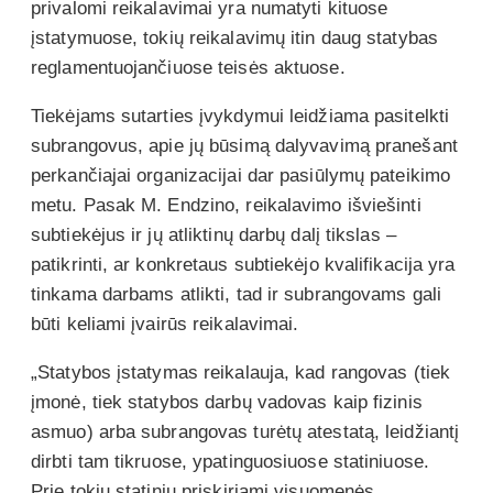
privalomi reikalavimai yra numatyti kituose
įstatymuose, tokių reikalavimų itin daug statybas
reglamentuojančiuose teisės aktuose.
Tiekėjams sutarties įvykdymui leidžiama pasitelkti
subrangovus, apie jų būsimą dalyvavimą pranešant
perkančiajai organizacijai dar pasiūlymų pateikimo
metu. Pasak M. Endzino, reikalavimo išviešinti
subtiekėjus ir jų atliktinų darbų dalį tikslas –
patikrinti, ar konkretaus subtiekėjo kvalifikacija yra
tinkama darbams atlikti, tad ir subrangovams gali
būti keliami įvairūs reikalavimai.
„Statybos įstatymas reikalauja, kad rangovas (tiek
įmonė, tiek statybos darbų vadovas kaip fizinis
asmuo) arba subrangovas turėtų atestatą, leidžiantį
dirbti tam tikruose, ypatinguosiuose statiniuose.
Prie tokių statinių priskiriami visuomenės