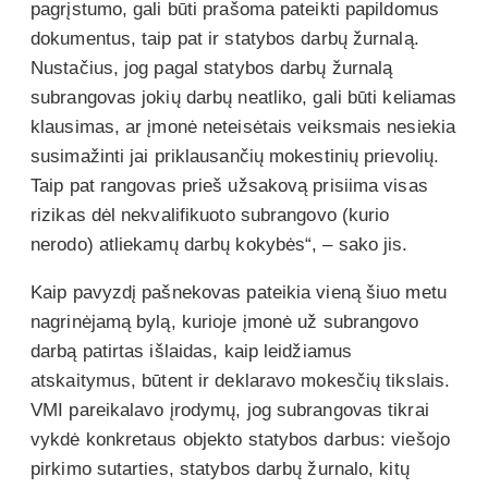
pagrįstumo, gali būti prašoma pateikti papildomus
dokumentus, taip pat ir statybos darbų žurnalą.
Nustačius, jog pagal statybos darbų žurnalą
subrangovas jokių darbų neatliko, gali būti keliamas
klausimas, ar įmonė neteisėtais veiksmais nesiekia
susimažinti jai priklausančių mokestinių prievolių.
Taip pat rangovas prieš užsakovą prisiima visas
rizikas dėl nekvalifikuoto subrangovo (kurio
nerodo) atliekamų darbų kokybės“, – sako jis.
Kaip pavyzdį pašnekovas pateikia vieną šiuo metu
nagrinėjamą bylą, kurioje įmonė už subrangovo
darbą patirtas išlaidas, kaip leidžiamus
atskaitymus, būtent ir deklaravo mokesčių tikslais.
VMI pareikalavo įrodymų, jog subrangovas tikrai
vykdė konkretaus objekto statybos darbus: viešojo
pirkimo sutarties, statybos darbų žurnalo, kitų