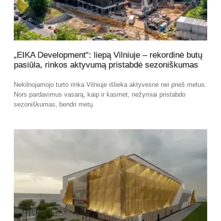
„EIKA Development“: liepą Vilniuje – rekordinė butų
pasiūla, rinkos aktyvumą pristabdė sezoniškumas
Nekilnojamojo turto rinka Vilniuje išlieka aktyvesnė nei prieš metus.
Nors pardavimus vasarą, kaip ir kasmet, nežymiai pristabdo
sezoniškumas, bendri metų