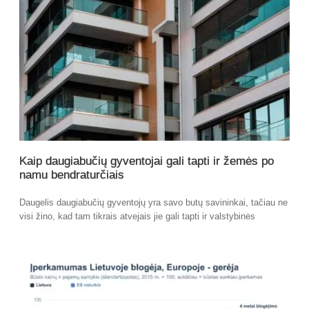
Kaip daugiabučių gyventojai gali tapti ir žemės po
namu bendraturčiais
Daugelis daugiabučių gyventojų yra savo butų savininkai, tačiau ne
visi žino, kad tam tikrais atvejais jie gali tapti ir valstybinės