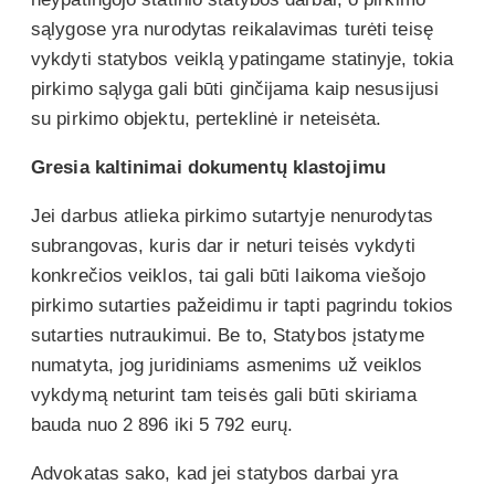
sąlygose yra nurodytas reikalavimas turėti teisę
vykdyti statybos veiklą ypatingame statinyje, tokia
pirkimo sąlyga gali būti ginčijama kaip nesusijusi
su pirkimo objektu, perteklinė ir neteisėta.
Gresia kaltinimai dokumentų klastojimu
Jei darbus atlieka pirkimo sutartyje nenurodytas
subrangovas, kuris dar ir neturi teisės vykdyti
konkrečios veiklos, tai gali būti laikoma viešojo
pirkimo sutarties pažeidimu ir tapti pagrindu tokios
sutarties nutraukimui. Be to, Statybos įstatyme
numatyta, jog juridiniams asmenims už veiklos
vykdymą neturint tam teisės gali būti skiriama
bauda nuo 2 896 iki 5 792 eurų.
Advokatas sako, kad jei statybos darbai yra