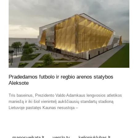
Pradedamos futbolo ir regbio arenos statybos
Aleksote
Tris baseinus, Prezidento Valdo Adamkaus lengvosios atletikos
maniežą ir iki šiol vienintelį aukščiausių standartų stadioną
Lietuvoje pastatęs Kaunas nesustoja –
manosveikata.lt
verslo.tv
kelioniuklubas.lt