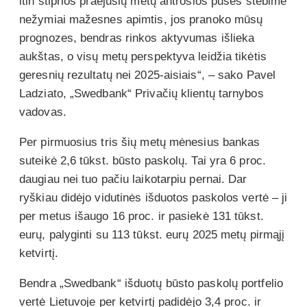
itin stiprios praėjusių metų antrosios pusės stebime
nežymiai mažesnes apimtis, jos pranoko mūsų
prognozes, bendras rinkos aktyvumas išlieka
aukštas, o visų metų perspektyva leidžia tikėtis
geresnių rezultatų nei 2025-aisiais“, – sako Pavel
Ladziato, „Swedbank“ Privačių klientų tarnybos
vadovas.
Per pirmuosius tris šių metų mėnesius bankas
suteikė 2,6 tūkst. būsto paskolų. Tai yra 6 proc.
daugiau nei tuo pačiu laikotarpiu pernai. Dar
ryškiau didėjo vidutinės išduotos paskolos vertė – ji
per metus išaugo 16 proc. ir pasiekė 131 tūkst.
eurų, palyginti su 113 tūkst. eurų 2025 metų pirmąjį
ketvirtį.
Bendra „Swedbank“ išduotų būsto paskolų portfelio
vertė Lietuvoje per ketvirtį padidėjo 3,4 proc. ir