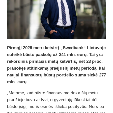
Pirmąjį 2026 metų ketvirtį „Swedbank“ Lietuvoje
suteikė būsto paskolų už 341 mln. eurų. Tai yra
rekordinis pirmasis metų ketvirtis, net 23 proc.
pranokęs atitinkamą praėjusių metų periodą, kai
naujai finansuotų būstų portfelio suma siekė 277
mln. eurų.
„Matome, kad būsto finansavimo rinka šių metų
pradžioje buvo aktyvi, o gyventojų lūkesčiai dėl
būsto įsigijimo iš esmės išlieka pozityvūs. Nors po