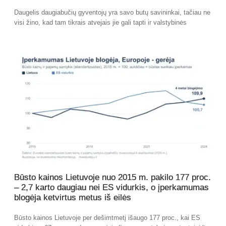
Daugelis daugiabučių gyventojų yra savo butų savininkai, tačiau ne
visi žino, kad tam tikrais atvejais jie gali tapti ir valstybinės
Būsto kainos Lietuvoje nuo 2015 m. pakilo 177 proc.
– 2,7 karto daugiau nei ES vidurkis, o įperkamumas
blogėja ketvirtus metus iš eilės
Būsto kainos Lietuvoje per dešimtmetį išaugo 177 proc., kai ES