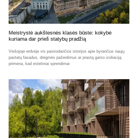
Meistrystė aukštesnės klasės būste: kokybė
kuriama dar prieš statybų pradžią
Viešojoje erdvėje vis pasirodančios istorijos apie byrančius naujų
pastatų fasadus, drėgmės pažeidimus ar prastą garso izoliaciją
primena, kad estetiniai sprendimai