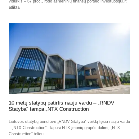
vidurkis – 67 proc., rodo asmeninių finansų portalo investuotojui.lt
atlikta
10 metų statybų patirtis nauju vardu – „RNDV
Statyba“ tampa „NTX Construction“
Lietuvos statybų bendrovė „RNDV Statyba“ veiklą tęsia nauju vardu
– „NTX Construction“. Tapusi NTX įmonių grupės dalimi, „NTX
Construction“ toliau