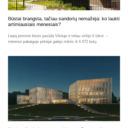
Būstai brangsta, tačiau sandorių nemažėja: ko laukti
artimiausiais mėnesiais?
Liepą pirminio būsto pasiūla Vilniuje ir toliau viršijo 6 tūkst. –
mėnesio pabaigoje pirkėjai galėjo rinktis iš 6 072 butų.