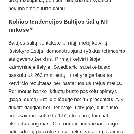
prognozuojama, gali būti didesnė dėl kylančių
nekilnojamojo turto kainų.
Kokios tendencijos Baltijos šalių NT
rinkose?
Baltijos šalių kontekste pirmąjį metų ketvirtį
išsiskyrė Estija, demonstruojanti ryškius tolimesnio
atsigavimo ženklus. Pirmąjį ketvirtį šioje
kaimyninėje šalyje „Swedbank“ suteikė būsto
paskolų už 263 mln. eurų, ir tai yra geriausias
ketvirčio rezultatas per pastaruosius trejus metus.
Per metus banko išduotų būsto paskolų apimtys
(pagal sumą) Estijoje išaugo net 46 procentais, t. y.
dukart daugiau nei Lietuvoje. Latvijoje, kur būsto
finansavimui suteikta 127 mln. eurų, taip pat
fiksuotas augimas. Čia, nors ir nuosaikiau, augo
tiek išduotų paskolų suma, tiek ir sutarčių skaičius