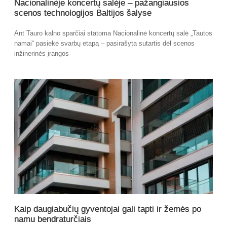
Nacionalinėje koncertų salėje – pažangiausios
scenos technologijos Baltijos šalyse
Ant Tauro kalno sparčiai statoma Nacionalinė koncertų salė „Tautos
namai“ pasiekė svarbų etapą – pasirašyta sutartis dėl scenos
inžinerinės įrangos
Kaip daugiabučių gyventojai gali tapti ir žemės po
namu bendraturčiais