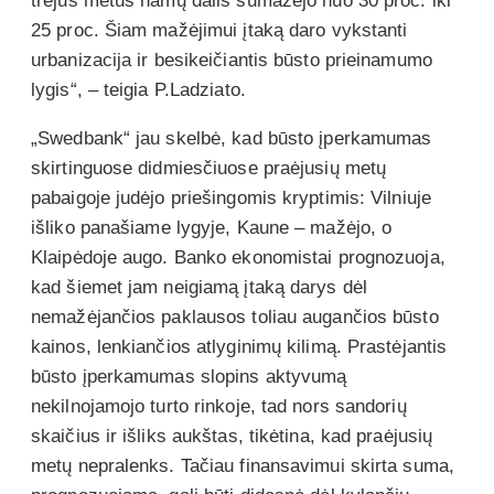
trejus metus namų dalis sumažėjo nuo 30 proc. iki
25 proc. Šiam mažėjimui įtaką daro vykstanti
urbanizacija ir besikeičiantis būsto prieinamumo
lygis“, – teigia P.Ladziato.
„Swedbank“ jau skelbė, kad būsto įperkamumas
skirtinguose didmiesčiuose praėjusių metų
pabaigoje judėjo priešingomis kryptimis: Vilniuje
išliko panašiame lygyje, Kaune – mažėjo, o
Klaipėdoje augo. Banko ekonomistai prognozuoja,
kad šiemet jam neigiamą įtaką darys dėl
nemažėjančios paklausos toliau augančios būsto
kainos, lenkiančios atlyginimų kilimą. Prastėjantis
būsto įperkamumas slopins aktyvumą
nekilnojamojo turto rinkoje, tad nors sandorių
skaičius ir išliks aukštas, tikėtina, kad praėjusių
metų nepralenks. Tačiau finansavimui skirta suma,