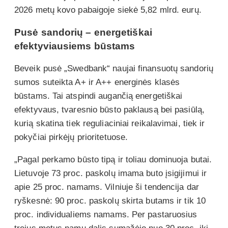
2026 metų kovo pabaigoje siekė 5,82 mlrd. eurų.
Pusė sandorių – energetiškai
efektyviausiems būstams
Beveik pusė „Swedbank“ naujai finansuotų sandorių
sumos suteikta A+ ir A++ energinės klasės
būstams. Tai atspindi augančią energetiškai
efektyvaus, tvaresnio būsto paklausą bei pasiūlą,
kurią skatina tiek reguliaciniai reikalavimai, tiek ir
pokyčiai pirkėjų prioritetuose.
„Pagal perkamo būsto tipą ir toliau dominuoja butai.
Lietuvoje 73 proc. paskolų imama buto įsigijimui ir
apie 25 proc. namams. Vilniuje ši tendencija dar
ryškesnė: 90 proc. paskolų skirta butams ir tik 10
proc. individualiems namams. Per pastaruosius