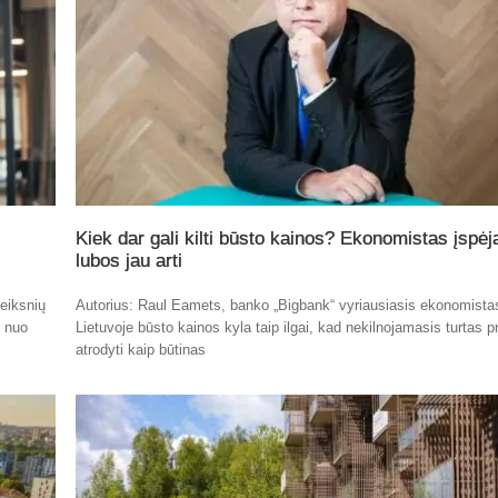
Kiek dar gali kilti būsto kainos? Ekonomistas įspėj
lubos jau arti
eiksnių
Autorius: Raul Eamets, banko „Bigbank“ vyriausiasis ekonomista
t nuo
Lietuvoje būsto kainos kyla taip ilgai, kad nekilnojamasis turtas p
atrodyti kaip būtinas