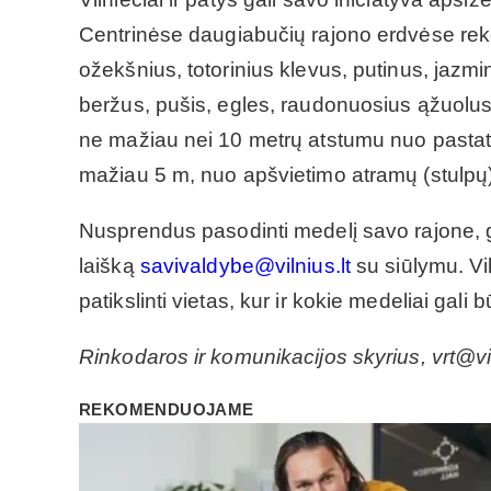
Centrinėse daugiabučių rajono erdvėse re
ožekšnius, totorinius klevus, putinus, jazm
beržus, pušis, egles, raudonuosius ąžuolus
ne mažiau nei 10 metrų atstumu nuo pastat
mažiau 5 m, nuo apšvietimo atramų (stulpų)
Nusprendus pasodinti medelį savo rajone, g
laišką
savivaldybe@vilnius.lt
su siūlymu. Vi
patikslinti vietas, kur ir kokie medeliai gali 
Rinkodaros ir komunikacijos skyrius, vrt@vil
REKOMENDUOJAME