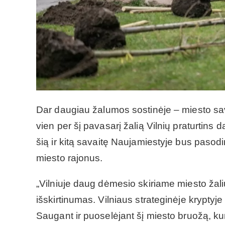
Dar daugiau žalumos sostinėje – miesto sa
vien per šį pavasarį žalią Vilnių praturtins
šią ir kitą savaitę Naujamiestyje bus pasodin
miesto rajonus.
„Vilniuje daug dėmesio skiriame miesto žali
išskirtinumas. Vilniaus strateginėje kryptyj
Saugant ir puoselėjant šį miesto bruožą, ku