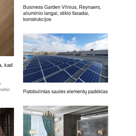
Business Garden Vilnius, Reynaers,
aliuminio langai, stiklo fasadai,
konstrukcijos
a, kad
s
radėjo
Patobulintas saulės elementų padėklas