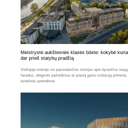
Meistrystė aukštesnės klasės būste: kokybė kuri
dar prieš statybų pradžią
Viešojoje erdvėje vis pasirodančios istorijos apie byrančius nauj
fasadus, drėgmės pažeidimus ar prastą garso izoliaciją primena,
estetiniai sprendimai