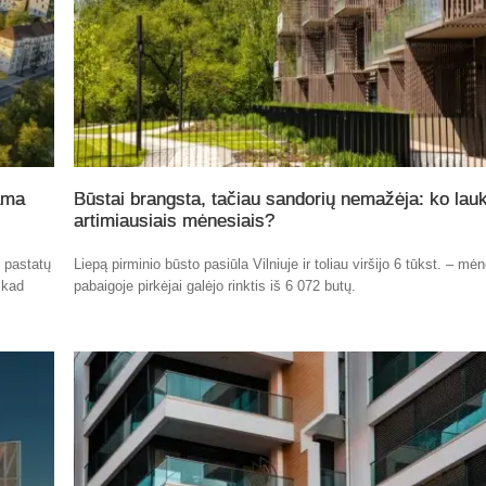
ama
Būstai brangsta, tačiau sandorių nemažėja: ko lauk
artimiausiais mėnesiais?
ų pastatų
Liepą pirminio būsto pasiūla Vilniuje ir toliau viršijo 6 tūkst. – mė
 kad
pabaigoje pirkėjai galėjo rinktis iš 6 072 butų.