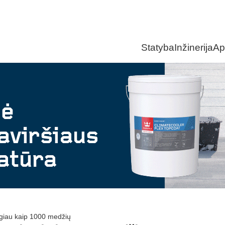
Statyba
Inžinerija
Ap
ugiau kaip 1000 medžių