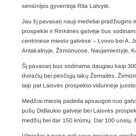
seniūnijos gyventoja Rita Latvytė.
Jau šį pavasarį nauji medeliai pradžiugins ir
prospekte ir Rinktinės gatvėje bus sodinama
centrinėse miesto gatvėse – Lvovo bei A. 
Antakalnyje, Žirmūnuose, Naujamiestyje, Ka
Šį pavasarį bus sodinama daugiau kaip 300 į
dviračių bei pėsčiųjų takų Žemaitės, Žirmūn
taip pat Laisvės prospekto vidurinėje juosto
Medžiai miestą padeda apsaugoti nuo gatvių
pušų Didlaukio gatvėje bei Laisvės prospek
medžių bei dar 150 krūmų. Dar 100 uosių, 
Vilniečiai ir patys gali savo iniciatyva apsiž