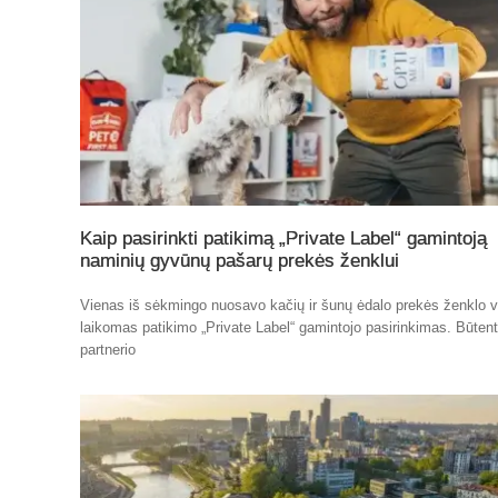
Kaip pasirinkti patikimą „Private Label“ gamintoją
naminių gyvūnų pašarų prekės ženklui
Vienas iš sėkmingo nuosavo kačių ir šunų ėdalo prekės ženklo v
laikomas patikimo „Private Label“ gamintojo pasirinkimas. Būten
partnerio