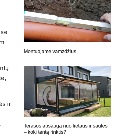
ose
ami
Montuojame vamzdžius
intų
se,
s ir
.
Terasos apsauga nuo lietaus ir saulės
– kokį tentą rinktis?