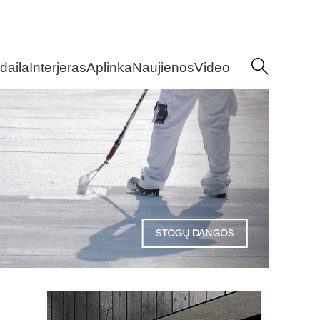
daila
Interjeras
Aplinka
Naujienos
Video