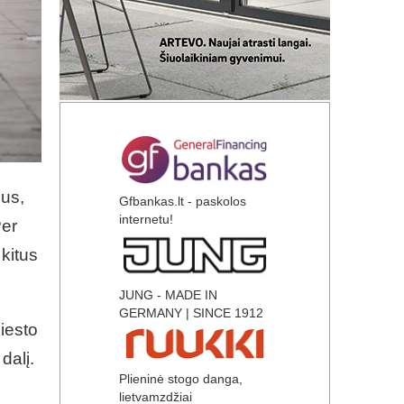
us,
Gfbankas.lt - paskolos
internetu!
Per
 kitus
JUNG - MADE IN
GERMANY | SINCE 1912
iesto
dalį.
Plieninė stogo danga,
lietvamzdžiai