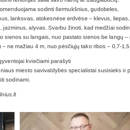
komenduojama sodinti šermukšnius, gudobeles,
inus, lanksvas, atokesnėse erdvėse – klevus, liepas,
, jazminus, alyvas. Svarbu žinoti, kad medžiai sodi
o sienos su langais, nuo pastato sienos be langų –
 – ne mažiau 4 m, nuo pėsčiųjų tako ribos – 0,7-1,5
yventojai kviečiami parašyti
lniaus miesto savivaldybės specialistai susisieks ir
būti sodinami.
nius.lt