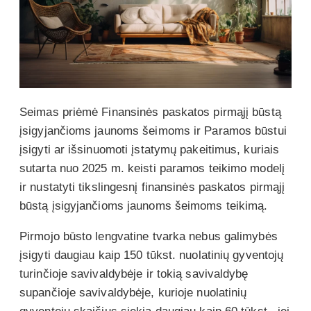
Seimas priėmė Finansinės paskatos pirmąjį būstą
įsigyjančioms jaunoms šeimoms ir Paramos būstui
įsigyti ar išsinuomoti įstatymų pakeitimus, kuriais
sutarta nuo 2025 m. keisti paramos teikimo modelį
ir nustatyti tikslingesnį finansinės paskatos pirmąjį
būstą įsigyjančioms jaunoms šeimoms teikimą.
Pirmojo būsto lengvatine tvarka nebus galimybės
įsigyti daugiau kaip 150 tūkst. nuolatinių gyventojų
turinčioje savivaldybėje ir tokią savivaldybę
supančioje savivaldybėje, kurioje nuolatinių