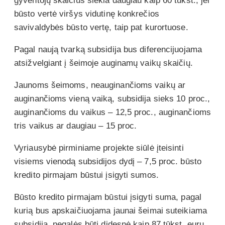
gyventojų skaičius siekia daugiau kaip 60 tūkst., jei
būsto vertė viršys vidutinę konkrečios
savivaldybės būsto vertę, taip pat kurortuose.
Pagal naują tvarką subsidija bus diferencijuojama
atsižvelgiant į šeimoje auginamų vaikų skaičių.
Jaunoms šeimoms, neauginančioms vaikų ar
auginančioms vieną vaiką, subsidija sieks 10 proc.,
auginančioms du vaikus – 12,5 proc., auginančioms
tris vaikus ar daugiau – 15 proc.
Vyriausybė pirminiame projekte siūlė įteisinti
visiems vienodą subsidijos dydį – 7,5 proc. būsto
kredito pirmajam būstui įsigyti sumos.
Būsto kredito pirmajam būstui įsigyti suma, pagal
kurią bus apskaičiuojama jaunai šeimai suteikiama
subsidija, negalės būti didesnė kaip 87 tūkst. eurų.