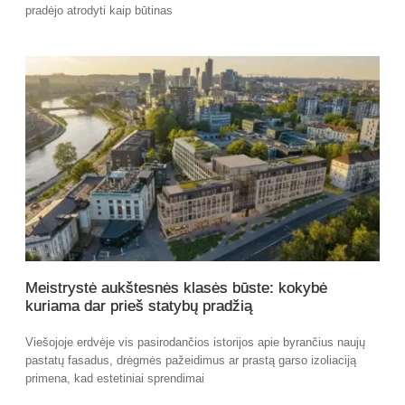
pradėjo atrodyti kaip būtinas
Meistrystė aukštesnės klasės būste: kokybė
kuriama dar prieš statybų pradžią
Viešojoje erdvėje vis pasirodančios istorijos apie byrančius naujų
pastatų fasadus, drėgmės pažeidimus ar prastą garso izoliaciją
primena, kad estetiniai sprendimai