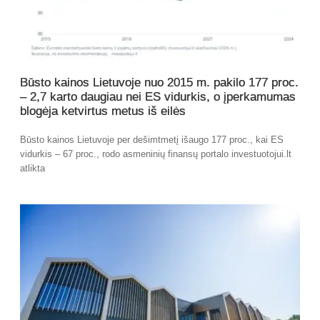
Būsto kainos Lietuvoje nuo 2015 m. pakilo 177 proc.
– 2,7 karto daugiau nei ES vidurkis, o įperkamumas
blogėja ketvirtus metus iš eilės
Būsto kainos Lietuvoje per dešimtmetį išaugo 177 proc., kai ES
vidurkis – 67 proc., rodo asmeninių finansų portalo investuotojui.lt
atlikta