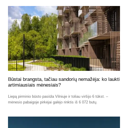
Būstai brangsta, tačiau sandorių nemažėja: ko laukti
artimiausiais mėnesiais?
Liepą pirminio būsto pasiūla Vilniuje ir toliau viršijo 6 tūkst. –
mėnesio pabaigoje pirkėjai galėjo rinktis iš 6 072 butų.