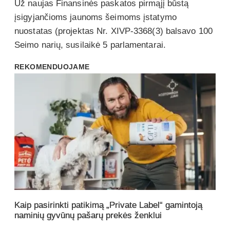
Už naujas Finansinės paskatos pirmąjį būstą
įsigyjančioms jaunoms šeimoms įstatymo
nuostatas (projektas Nr. XIVP-3368(3) balsavo 100
Seimo narių, susilaikė 5 parlamentarai.
REKOMENDUOJAME
Kaip pasirinkti patikimą „Private Label“ gamintoją
naminių gyvūnų pašarų prekės ženklui