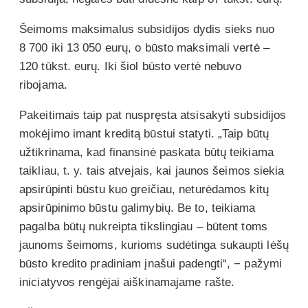
Šeimoms maksimalus subsidijos dydis sieks nuo
8 700 iki 13 050 eurų,
o būsto maksimali vertė –
120 tūkst. eurų. Iki šiol būsto vertė nebuvo
ribojama.
Pakeitimais taip pat nuspręsta atsisakyti subsidijos
mokėjimo imant kreditą būstui statyti. „Taip būtų
užtikrinama, kad finansinė paskata būtų teikiama
taikliau, t. y. tais atvejais, kai jaunos šeimos siekia
apsirūpinti būstu kuo greičiau, neturėdamos kitų
apsirūpinimo būstu galimybių. Be to, teikiama
pagalba būtų nukreipta tikslingiau – būtent toms
jaunoms šeimoms, kurioms sudėtinga sukaupti lėšų
būsto kredito pradiniam įnašui padengti“, − pažymi
iniciatyvos rengėjai aiškinamajame rašte.