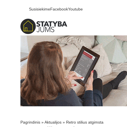
Susisiekime
Facebook
Youtube
Pagrindinis
»
Aktualijos
»
Retro stilius atgimsta