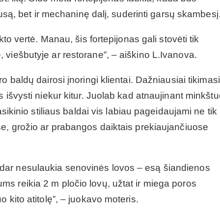
pusą, bet ir mechaninę dalį, suderinti garsų skambesį
to vertė. Manau, šis fortepijonas gali stovėti tik
viešbutyje ar restorane”, – aiškino L.Ivanova.
 baldų dairosi įnoringi klientai. Dažniausiai tikimas
 išvysti niekur kitur. Juolab kad atnaujinant minkšt
asikinio stiliaus baldai vis labiau pageidaujami ne tik
se, grožio ar prabangos daiktais prekiaujančiuose
dar nesulaukia senovinės lovos – esą šiandienos
s reikia 2 m pločio lovų, užtat ir miega poros
 kito atitolę”, – juokavo moteris.