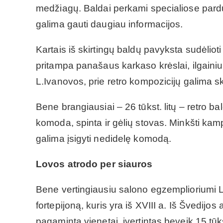
medžiagų. Baldai perkami specialiose pard
galima gauti daugiau informacijos.
Kartais iš skirtingų baldų pavyksta sudėliot
pritampa panašaus karkaso krėslai, ilgainiui
L.Ivanovos, prie retro kompozicijų galima sk
Bene brangiausiai – 26 tūkst. litų – retro b
komoda, spinta ir gėlių stovas. Minkšti kampel
galima įsigyti nedidelę komodą.
Lovos atrodo per siauros
Bene vertingiausiu salono egzemplioriumi L
fortepijoną, kuris yra iš XVIII a. Iš Švedijo
pagaminta vienetai, įvertintas beveik 15 tūks