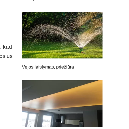
.
i, kad
uosius
Vejos laistymas, priežiūra