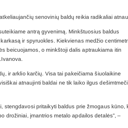
keliaujančių senovinių baldų reikia radikaliai atnauj
suteikiame antrą gyvenimą. Minkštuosius baldus
k karkasą ir spyruokles. Kiekvienas medžio centimet
s beicuojamos, o minkštoji dalis aptraukiama itin
L.Ivanova.
, ir arklio karčių. Visa tai pakeičiama šiuolaikine
škai atnaujinti baldai ne tik laiko ilgus dešimtmeči
i, stengdavosi pritaikyti baldus prie žmogaus kūno,
o drožiniai, įmantrios metalo apdailos detalės”, –