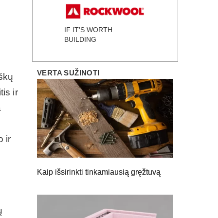
IF IT'S WORTH
BUILDING
VERTA SUŽINOTI
iškų
is ir
a
 ir
Kaip išsirinkti tinkamiausią gręžtuvą
ų