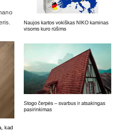
 mano
ris.
Naujos kartos vokiškas NIKO kaminas
visoms kuro rūšims
Stogo čerpės – svarbus ir atsakingas
pasirinkimas
a, kad