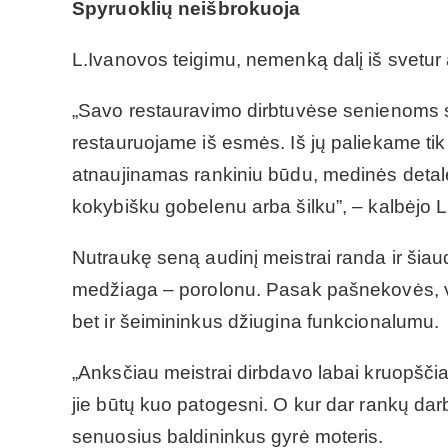
Spyruoklių neišbrokuoja
L.Ivanovos teigimu, nemenką dalį iš svetur at
„Savo restauravimo dirbtuvėse senienoms 
restauruojame iš esmės. Iš jų paliekame ti
atnaujinamas rankiniu būdu, medinės detalė
kokybišku gobelenu arba šilku”, – kalbėjo 
Nutraukę seną audinį meistrai randa ir šiaudų
medžiaga – porolonu. Pasak pašnekovės, visi
bet ir šeimininkus džiugina funkcionalumu.
„Anksčiau meistrai dirbdavo labai kruopščia
jie būtų kuo patogesni. O kur dar rankų darb
senuosius baldininkus gyrė moteris.