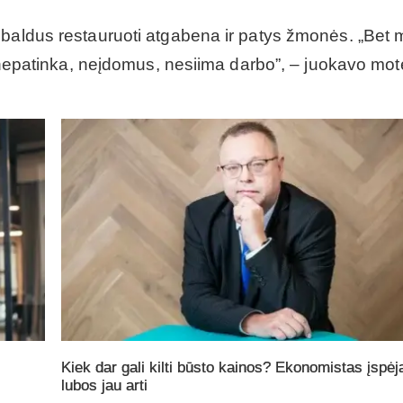
 baldus restauruoti atgabena ir patys žmonės. „Bet
s nepatinka, neįdomus, nesiima darbo”, – juokavo mote
Kiek dar gali kilti būsto kainos? Ekonomistas įspėj
lubos jau arti