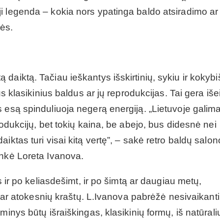
i legenda – kokia nors ypatinga baldo atsiradimo ar
dės.
retą daiktą. Tačiau ieškantys išskirtinių, sykiu ir kokyb
s klasikinius baldus ar jų reprodukcijas. Tai gera išeit
 esą spinduliuoja negerą energiją. „Lietuvoje galim
rodukcijų, bet tokių kaina, be abejo, bus didesnė nei
ktas turi visai kitą vertę”, – sakė retro baldų salono
inkė Loreta Ivanova.
s ir po keliasdešimt, ir po šimtą ar daugiau metų,
, dar atokesnių kraštų. L.Ivanova pabrėžė nesivaikanti
minys būtų išraiškingas, klasikinių formų, iš natūrali