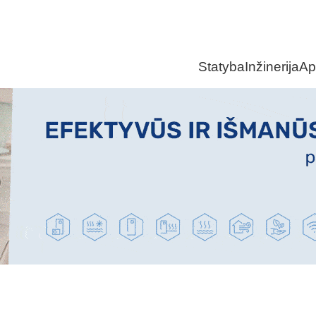
Statyba
Inžinerija
Ap