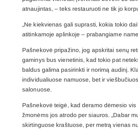
atnaujintas, – teks restauruoti ne tik jo kor
„Ne kiekvienas gali suprasti, kokia tokio daik
atitinkamoje aplinkoje – prabangiame name, 
Pašnekovė pripažino, jog apskritai senų retro
gaminys bus vienetinis, kad tokio pat neteks
baldus galima pasirinkti ir norimą audinį. Kl
individualiuose namuose, bet ir viešbučiuo
salonuose.
Pašnekovė teigė, kad deramo dėmesio vis 
žmonėms jos atrodo per siauros. „Dabar mum
skirtinguose kraštuose, per metrą vienas nuo