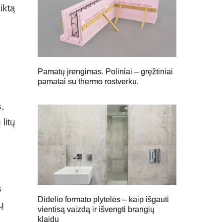
iktą
Pamatų įrengimas. Poliniai – gręžtiniai
pamatai su thermo rostverku.
,
litų
s
Didelio formato plytelės – kaip išgauti
ų
vientisą vaizdą ir išvengti brangių
klaidų