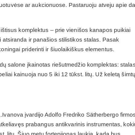
uotuvėse ar aukcionuose. Pastaruoju atveju apie da
i ištisus komplektus – prie vienišos kanapos puikiai
 atsiranda ir panašios stilistikos stalas. Pasak
oningai priderinti ir šiuolaikiškus elementus.
aldų salone įkainotas riešutmedžio komplektas: stalas
iai kainuoja nuo 5 iki 12 tūkst. litų. Už keletą šimtų 
.Ivanova įvardijo Adolfo Fredriko Sätherbergo firmo
s atkeliavęs prabangus antikvarinis instrumentas, koki
t. litų. Šiuo metu fortepijonas laukia, kada bus