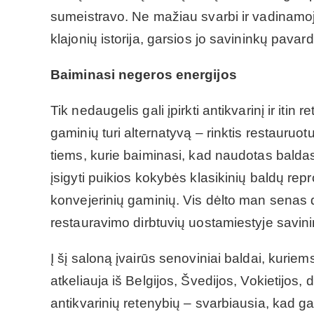
sumeistravo. Ne mažiau svarbi ir vadinamoj
klajonių istorija, garsios jo savininkų pavar
Baiminasi negeros energijos
Tik nedaugelis gali įpirkti antikvarinį ir itin 
gaminių turi alternatyvą – rinktis restauruotu
tiems, kurie baiminasi, kad naudotas baldas
įsigyti puikios kokybės klasikinių baldų rep
konvejerinių gaminių. Vis dėlto man senas dai
restauravimo dirbtuvių uostamiestyje savin
Į šį saloną įvairūs senoviniai baldai, kuriem
atkeliauja iš Belgijos, Švedijos, Vokietijos
antikvarinių retenybių – svarbiausia, kad ga