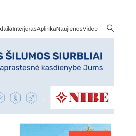
daila
Interjeras
Aplinka
Naujienos
Video