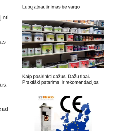
Lubų atnaujinimas be vargo
inti.
ras
Kaip pasirinkti dažus. Dažų tipai.
Praktiški patarimai ir rekomendacijos
us,
 kad