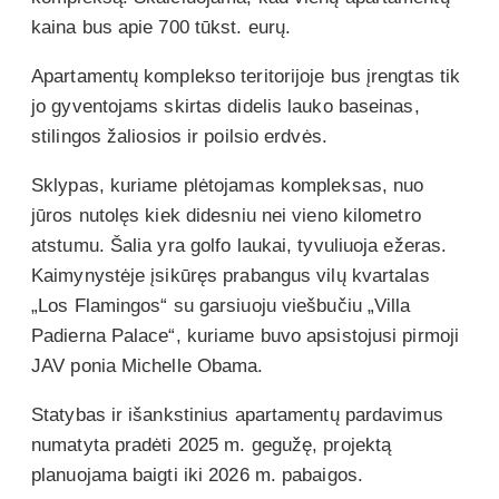
kaina bus apie 700 tūkst. eurų.
Apartamentų komplekso teritorijoje bus įrengtas tik
jo gyventojams skirtas didelis lauko baseinas,
stilingos žaliosios ir poilsio erdvės.
Sklypas, kuriame plėtojamas kompleksas, nuo
jūros nutolęs kiek didesniu nei vieno kilometro
atstumu. Šalia yra golfo laukai, tyvuliuoja ežeras.
Kaimynystėje įsikūręs prabangus vilų kvartalas
„Los Flamingos“ su garsiuoju viešbučiu „Villa
Padierna Palace“, kuriame buvo apsistojusi pirmoji
JAV ponia Michelle Obama.
Statybas ir išankstinius apartamentų pardavimus
numatyta pradėti 2025 m. gegužę, projektą
planuojama baigti iki 2026 m. pabaigos.