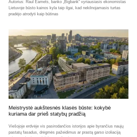
Autorius: Raul Eamets, banko „Bigbank“ vyriausiasis ekonomistas
Lietuvoje būsto kainos kyla taip ilgai, kad nekilnojamasis turtas
pradėjo atrodyti kaip būtinas
Meistrystė aukštesnės klasės būste: kokybė
kuriama dar prieš statybų pradžią
Viešojoje erdvėje vis pasirodančios istorijos apie byrančius naujų
pastatų fasadus, drėgmės pažeidimus ar prastą garso izoliaciją