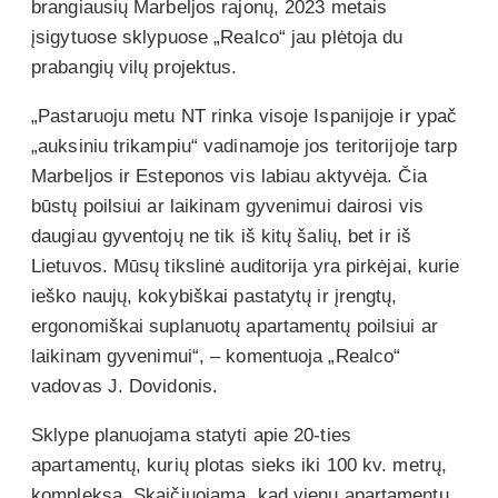
brangiausių Marbeljos rajonų, 2023 metais
įsigytuose sklypuose „Realco“ jau plėtoja du
prabangių vilų projektus.
„Pastaruoju metu NT rinka visoje Ispanijoje ir ypač
„auksiniu trikampiu“ vadinamoje jos teritorijoje tarp
Marbeljos ir Esteponos vis labiau aktyvėja. Čia
būstų poilsiui ar laikinam gyvenimui dairosi vis
daugiau gyventojų ne tik iš kitų šalių, bet ir iš
Lietuvos. Mūsų tikslinė auditorija yra pirkėjai, kurie
ieško naujų, kokybiškai pastatytų ir įrengtų,
ergonomiškai suplanuotų apartamentų poilsiui ar
laikinam gyvenimui“, – komentuoja „Realco“
vadovas J. Dovidonis.
Sklype planuojama statyti apie 20-ties
apartamentų, kurių plotas sieks iki 100 kv. metrų,
kompleksą. Skaičiuojama, kad vienų apartamentų