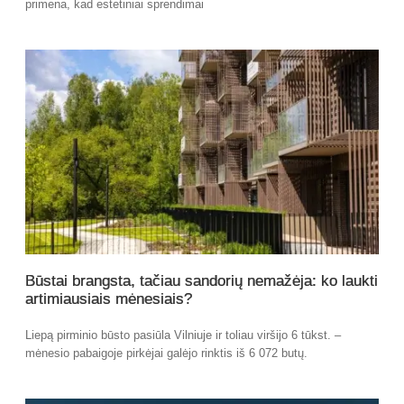
primena, kad estetiniai sprendimai
Būstai brangsta, tačiau sandorių nemažėja: ko laukti
artimiausiais mėnesiais?
Liepą pirminio būsto pasiūla Vilniuje ir toliau viršijo 6 tūkst. –
mėnesio pabaigoje pirkėjai galėjo rinktis iš 6 072 butų.