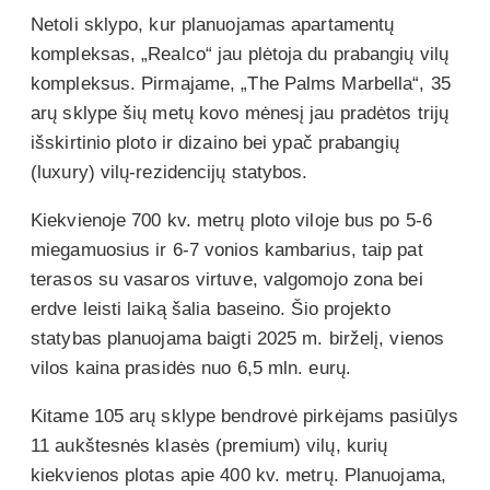
Netoli sklypo, kur planuojamas apartamentų
kompleksas, „Realco“ jau plėtoja du prabangių vilų
kompleksus. Pirmajame, „The Palms Marbella“, 35
arų sklype šių metų kovo mėnesį jau pradėtos trijų
išskirtinio ploto ir dizaino bei ypač prabangių
(luxury) vilų-rezidencijų statybos.
Kiekvienoje 700 kv. metrų ploto viloje bus po 5-6
miegamuosius ir 6-7 vonios kambarius, taip pat
terasos su vasaros virtuve, valgomojo zona bei
erdve leisti laiką šalia baseino. Šio projekto
statybas planuojama baigti 2025 m. birželį, vienos
vilos kaina prasidės nuo 6,5 mln. eurų.
Kitame 105 arų sklype bendrovė pirkėjams pasiūlys
11 aukštesnės klasės (premium) vilų, kurių
kiekvienos plotas apie 400 kv. metrų. Planuojama,