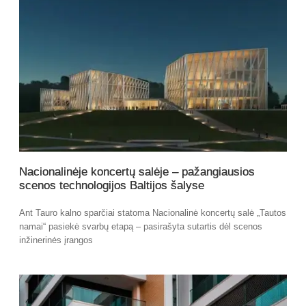
Nacionalinėje koncertų salėje – pažangiausios
scenos technologijos Baltijos šalyse
Ant Tauro kalno sparčiai statoma Nacionalinė koncertų salė „Tautos
namai“ pasiekė svarbų etapą – pasirašyta sutartis dėl scenos
inžinerinės įrangos