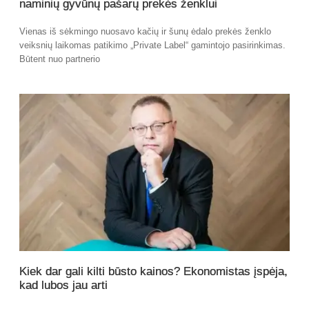
naminių gyvūnų pašarų prekės ženklui
Vienas iš sėkmingo nuosavo kačių ir šunų ėdalo prekės ženklo
veiksnių laikomas patikimo „Private Label“ gamintojo pasirinkimas.
Būtent nuo partnerio
Kiek dar gali kilti būsto kainos? Ekonomistas įspėja,
kad lubos jau arti