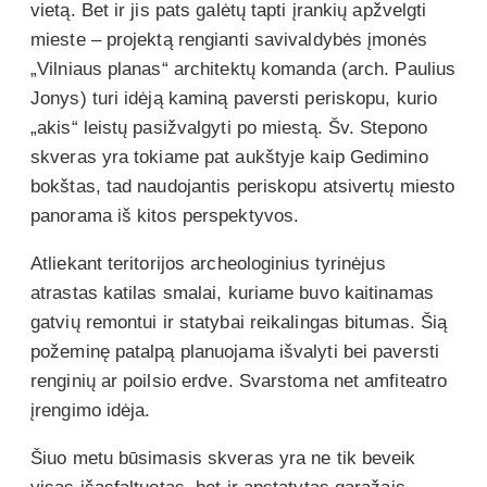
vietą. Bet ir jis pats galėtų tapti įrankių apžvelgti
mieste – projektą rengianti savivaldybės įmonės
„Vilniaus planas“ architektų komanda (arch. Paulius
Jonys) turi idėją kaminą paversti periskopu, kurio
„akis“ leistų pasižvalgyti po miestą. Šv. Stepono
skveras yra tokiame pat aukštyje kaip Gedimino
bokštas, tad naudojantis periskopu atsivertų miesto
panorama iš kitos perspektyvos.
Atliekant teritorijos archeologinius tyrinėjus
atrastas katilas smalai, kuriame buvo kaitinamas
gatvių remontui ir statybai reikalingas bitumas. Šią
požeminę patalpą planuojama išvalyti bei paversti
renginių ar poilsio erdve. Svarstoma net amfiteatro
įrengimo idėja.
Šiuo metu būsimasis skveras yra ne tik beveik