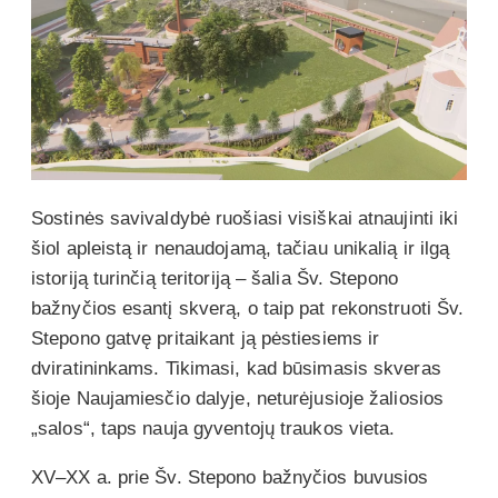
Sostinės savivaldybė ruošiasi visiškai atnaujinti iki
šiol apleistą ir nenaudojamą, tačiau unikalią ir ilgą
istoriją turinčią teritoriją – šalia Šv. Stepono
bažnyčios esantį skverą, o taip pat rekonstruoti Šv.
Stepono gatvę pritaikant ją pėstiesiems ir
dviratininkams. Tikimasi, kad būsimasis skveras
šioje Naujamiesčio dalyje, neturėjusioje žaliosios
„salos“, taps nauja gyventojų traukos vieta.
XV–XX a. prie Šv. Stepono bažnyčios buvusios