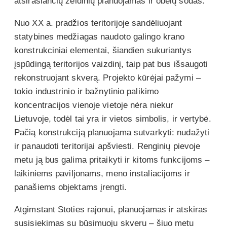
atsirasiančių želdinių planuojamas ir obelų sodas.
Nuo XX a. pradžios teritorijoje sandėliuojant
statybines medžiagas naudoto galingo krano
konstrukciniai elementai, šiandien sukuriantys
įspūdingą teritorijos vaizdinį, taip pat bus išsaugoti
rekonstruojant skverą. Projekto kūrėjai pažymi –
tokio industrinio ir bažnytinio palikimo
koncentracijos vienoje vietoje nėra niekur
Lietuvoje, todėl tai yra ir vietos simbolis, ir vertybė.
Pačią konstrukciją planuojama sutvarkyti: nudažyti
ir panaudoti teritorijai apšviesti. Renginių pievoje
metu ją bus galima pritaikyti ir kitoms funkcijoms –
laikiniems paviljonams, meno instaliacijoms ir
panašiems objektams įrengti.
Atgimstant Stoties rajonui, planuojamas ir atskiras
susisiekimas su būsimuoju skveru – šiuo metu