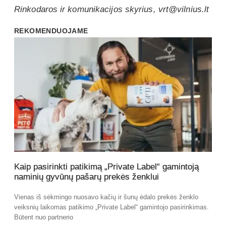
Rinkodaros ir komunikacijos skyrius, vrt@vilnius.lt
REKOMENDUOJAME
Kaip pasirinkti patikimą „Private Label“ gamintoją
naminių gyvūnų pašarų prekės ženklui
Vienas iš sėkmingo nuosavo kačių ir šunų ėdalo prekės ženklo
veiksnių laikomas patikimo „Private Label“ gamintojo pasirinkimas.
Būtent nuo partnerio