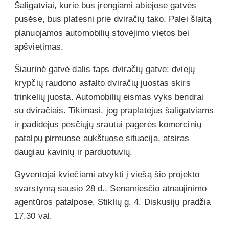
Šaligatviai, kurie bus įrengiami abiejose gatvės
pusėse, bus platesni prie dviračių tako. Palei šlaitą
planuojamos automobilių stovėjimo vietos bei
apšvietimas.
Šiaurinė gatvė dalis taps dviračių gatve: dviejų
krypčių raudono asfalto dviračių juostas skirs
trinkelių juosta. Automobilių eismas vyks bendrai
su dviračiais. Tikimasi, jog praplatėjus šaligatviams
ir padidėjus pėsčiųjų srautui pagerės komercinių
patalpų pirmuose aukštuose situacija, atsiras
daugiau kavinių ir parduotuvių.
Gyventojai kviečiami atvykti į viešą šio projekto
svarstymą sausio 28 d., Senamiesčio atnaujinimo
agentūros patalpose, Stiklių g. 4. Diskusijų pradžia
17.30 val.