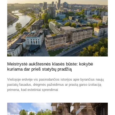
Meistrystė aukštesnės klasės būste: kokybė
kuriama dar prieš statybų pradžią
Viešojoje erdvėje vis pasirodančios istorijos apie byrančius naujų
pastatų fasadus, drėgmės pažeidimus ar prastą garso izoliaciją
primena, kad estetiniai sprendimai