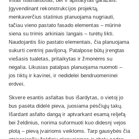
visas išasfaltuotas, bet ir apstatytas garažais.
Įgyvendinant rekonstrukcijos projektą,
menkaverčius statinius planuojama nugriauti,
tačiau vieno pastato fasado elementas – mūrinė
siena su trimis arkiniais langais – turėtų likti.
Naudojantis šio pastato elementais, čia planuojama
sukurti centrinį paviljoną. Patalpose būtų įrengtas
viešasis tualetas, pritaikytas ir žmonėms su
negalia. Likusias patalpas planuojama nuomoti –
jos tiktų ir kavinei, ir nedidelei bendruomeninei
erdvei.
Skvere esantis asfaltas bus išardytas, o vietoj jo
bus pasėta didelė pieva, juosiama pėsčiųjų takų.
Išardant asfalto dangą ir aptvarkant esamą reljefą
bei želdinius, norima suformuoti kuo didesnį vejos
plotą – pievą įvairioms veikloms. Tarp gausybės čia