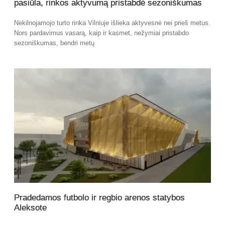
pasiūla, rinkos aktyvumą pristabdė sezoniškumas
Nekilnojamojo turto rinka Vilniuje išlieka aktyvesnė nei prieš metus.
Nors pardavimus vasarą, kaip ir kasmet, nežymiai pristabdo
sezoniškumas, bendri metų
Pradedamos futbolo ir regbio arenos statybos
Aleksote