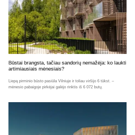
Būstai brangsta, tačiau sandorių nemažėja: ko laukti
artimiausiais mėnesiais?
Liepą pirminio būsto pasiūla Vilniuje ir toliau viršijo 6 tūkst. –
mėnesio pabaigoje pirkėjai galėjo rinktis iš 6 072 butų.