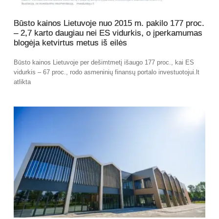
Būsto kainos Lietuvoje nuo 2015 m. pakilo 177 proc.
– 2,7 karto daugiau nei ES vidurkis, o įperkamumas
blogėja ketvirtus metus iš eilės
Būsto kainos Lietuvoje per dešimtmetį išaugo 177 proc., kai ES
vidurkis – 67 proc., rodo asmeninių finansų portalo investuotojui.lt
atlikta