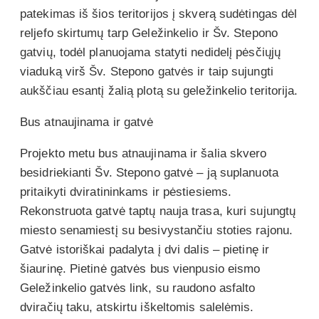
patekimas iš šios teritorijos į skverą sudėtingas dėl
reljefo skirtumų tarp Geležinkelio ir Šv. Stepono
gatvių, todėl planuojama statyti nedidelį pėsčiųjų
viaduką virš Šv. Stepono gatvės ir taip sujungti
aukščiau esantį žalią plotą su geležinkelio teritorija.
Bus atnaujinama ir gatvė
Projekto metu bus atnaujinama ir šalia skvero
besidriekianti Šv. Stepono gatvė – ją suplanuota
pritaikyti dviratininkams ir pėstiesiems.
Rekonstruota gatvė taptų nauja trasa, kuri sujungtų
miesto senamiestį su besivystančiu stoties rajonu.
Gatvė istoriškai padalyta į dvi dalis – pietinę ir
šiaurinę. Pietinė gatvės bus vienpusio eismo
Geležinkelio gatvės link, su raudono asfalto
dviračių taku, atskirtu iškeltomis salelėmis.