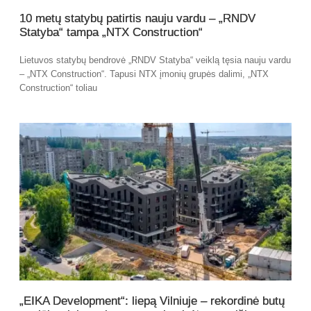
10 metų statybų patirtis nauju vardu – „RNDV
Statyba“ tampa „NTX Construction“
Lietuvos statybų bendrovė „RNDV Statyba“ veiklą tęsia nauju vardu
– „NTX Construction“. Tapusi NTX įmonių grupės dalimi, „NTX
Construction“ toliau
„EIKA Development“: liepą Vilniuje – rekordinė butų