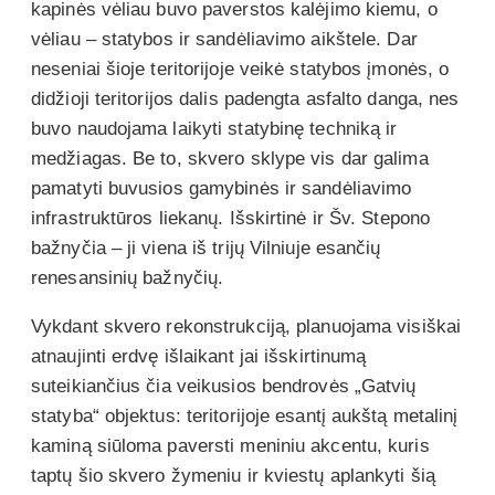
kapinės vėliau buvo paverstos kalėjimo kiemu, o
vėliau – statybos ir sandėliavimo aikštele. Dar
neseniai šioje teritorijoje veikė statybos įmonės, o
didžioji teritorijos dalis padengta asfalto danga, nes
buvo naudojama laikyti statybinę techniką ir
medžiagas. Be to, skvero sklype vis dar galima
pamatyti buvusios gamybinės ir sandėliavimo
infrastruktūros liekanų. Išskirtinė ir Šv. Stepono
bažnyčia – ji viena iš trijų Vilniuje esančių
renesansinių bažnyčių.
Vykdant skvero rekonstrukciją, planuojama visiškai
atnaujinti erdvę išlaikant jai išskirtinumą
suteikiančius čia veikusios bendrovės „Gatvių
statyba“ objektus: teritorijoje esantį aukštą metalinį
kaminą siūloma paversti meniniu akcentu, kuris
taptų šio skvero žymeniu ir kviestų aplankyti šią