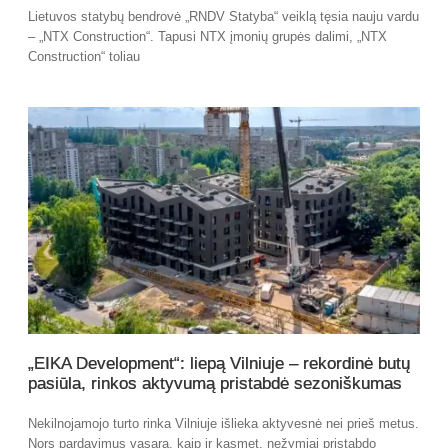
Lietuvos statybų bendrovė „RNDV Statyba“ veiklą tęsia nauju vardu
– „NTX Construction“. Tapusi NTX įmonių grupės dalimi, „NTX
Construction“ toliau
„EIKA Development“: liepą Vilniuje – rekordinė butų
pasiūla, rinkos aktyvumą pristabdė sezoniškumas
Nekilnojamojo turto rinka Vilniuje išlieka aktyvesnė nei prieš metus.
Nors pardavimus vasarą, kaip ir kasmet, nežymiai pristabdo