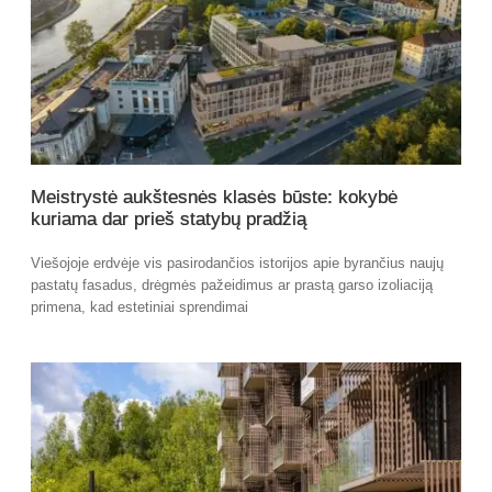
Meistrystė aukštesnės klasės būste: kokybė
kuriama dar prieš statybų pradžią
Viešojoje erdvėje vis pasirodančios istorijos apie byrančius naujų
pastatų fasadus, drėgmės pažeidimus ar prastą garso izoliaciją
primena, kad estetiniai sprendimai