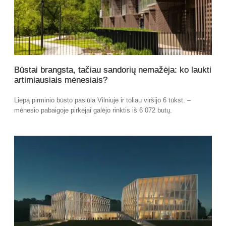
Būstai brangsta, tačiau sandorių nemažėja: ko laukti
artimiausiais mėnesiais?
Liepą pirminio būsto pasiūla Vilniuje ir toliau viršijo 6 tūkst. –
mėnesio pabaigoje pirkėjai galėjo rinktis iš 6 072 butų.