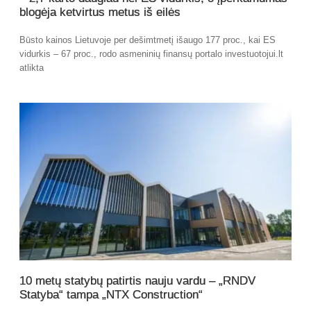
blogėja ketvirtus metus iš eilės
Būsto kainos Lietuvoje per dešimtmetį išaugo 177 proc., kai ES
vidurkis – 67 proc., rodo asmeninių finansų portalo investuotojui.lt
atlikta
10 metų statybų patirtis nauju vardu – „RNDV
Statyba“ tampa „NTX Construction“