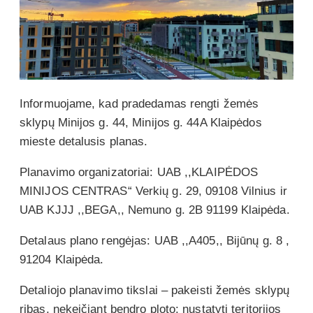
Informuojame, kad pradedamas rengti žemės
sklypų Minijos g. 44, Minijos g. 44A Klaipėdos
mieste detalusis planas.
Planavimo organizatoriai: UAB ,,KLAIPĖDOS
MINIJOS CENTRAS“ Verkių g. 29, 09108 Vilnius ir
UAB KJJJ ,,BEGA,, Nemuno g. 2B 91199 Klaipėda.
Detalaus plano rengėjas: UAB ,,A405,, Bijūnų g. 8 ,
91204 Klaipėda.
Detaliojo planavimo tikslai – pakeisti žemės sklypų
ribas, nekeičiant bendro ploto; nustatyti teritorijos