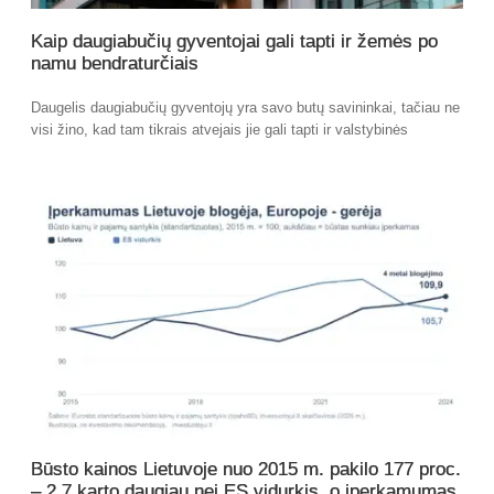
Kaip daugiabučių gyventojai gali tapti ir žemės po
namu bendraturčiais
Daugelis daugiabučių gyventojų yra savo butų savininkai, tačiau ne
visi žino, kad tam tikrais atvejais jie gali tapti ir valstybinės
Būsto kainos Lietuvoje nuo 2015 m. pakilo 177 proc.
– 2,7 karto daugiau nei ES vidurkis, o įperkamumas