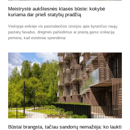
Meistrystė aukštesnės klasės būste: kokybė
kuriama dar prieš statybų pradžią
Viešojoje erdvėje vis pasirodančios istorijos apie byrančius naujų
pastatų fasadus, drėgmės pažeidimus ar prastą garso izoliaciją
primena, kad estetiniai sprendimai
Būstai brangsta, tačiau sandorių nemažėja: ko laukti