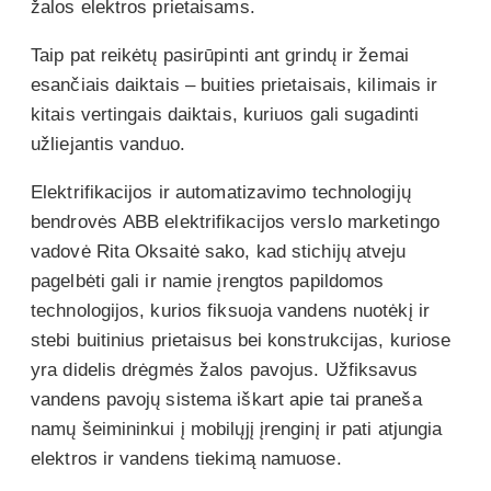
žalos elektros prietaisams.
Taip pat reikėtų pasirūpinti ant grindų ir žemai
esančiais daiktais – buities prietaisais, kilimais ir
kitais vertingais daiktais, kuriuos gali sugadinti
užliejantis vanduo.
Elektrifikacijos ir automatizavimo technologijų
bendrovės ABB elektrifikacijos verslo marketingo
vadovė Rita Oksaitė sako, kad stichijų atveju
pagelbėti gali ir namie įrengtos papildomos
technologijos, kurios fiksuoja vandens nuotėkį ir
stebi buitinius prietaisus bei konstrukcijas, kuriose
yra didelis drėgmės žalos pavojus. Užfiksavus
vandens pavojų sistema iškart apie tai praneša
namų šeimininkui į mobilųjį įrenginį ir pati atjungia
elektros ir vandens tiekimą namuose.