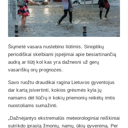
Šiųmetė vasara nustebino liūtimis. Sinoptikų
periodiškai skelbiami įspėjimai apie besiartinančią
audrą ar liūtį kol kas yra dažnesni už gerų
vasariškų orų prognozes.
Savo ruožtu draudikai ragina Lietuvos gyventojus
dar kartą įsivertinti, kokios grėsmės kyla jų
namams dėl liūčių ir kokių priemonių reikėtų imtis
nuostoliams sumažinti.
„Dažnėjantys ekstremalūs meteorologiniai reiškiniai
sutrikdo įprastą žmonių, namų, ūkių gyvenimą. Per