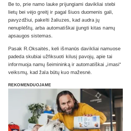
Be to, prie namo lauke prijungiami davikliai stebi
lietų bei vėjo greitį ir pagal šiuos duomenis gali,
pavyzdžiui, pakelti žaliuzes, kad audra jų
nenuplėštų, arba automatiškai įjungti kitas namų
apsaugos sistemas.
Pasak R.Oksaitės, keli išmanūs davikliai namuose
padeda skubiai užfiksuoti kilusį pavojų, apie tai
informuoja namų šeimininką ir automatiškai „imasi“
veiksmų, kad žala būtų kuo mažesnė.
REKOMENDUOJAME