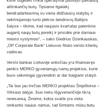
kurie sugebės rinkai operatyviai pasiūlyti paklausą
atitinkančių butų. Tęsiame ilgalaikį
bendradarbiavimą su viena didžiausių statybų ir
nekilnojamojo turto plėtros bendrovių Baltijos
šalyse – tikime, kad naujasis kvartalas patenkins
augantį naujų butų poreikį ir prisidės prie darnaus
miesto vystymosi“, – sako Giedrius Dzenkauskas,
„OP Corporate Bank“ Lietuvos filialo verslo klientų
vadovas.
Verslo bankas Lietuvoje anksčiau yra finansavęs
penkis MERKO gyvenamųjų namų projektus, kurie
buvo sėkmingai įgyvendinti ar dar baigiami statyti.
„Tai bus jau trečias MERKO projektas Šnipiškėse –
Vilniaus dalyje, šiuo metu išgyvenančioje tikrą
renesansą. Žinome, kokia svarbi yra vieta
renkantis naujus namus, tad šimtams mūsų butų