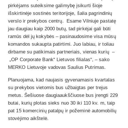
pirkėjams suteiksime galimybę įsikurti šioje
išskirtinėje sostinės teritorijoje, šalia pagrindinių
verslo ir prekybos centrų. Esame Vilniuje pastatę
jau daugiau kaip 2000 butų, tad pirkėjai gali būti
ramūs dėl jų kokybės – pasinaudosime visa mūsų
komandos sukaupta patirtimi. Juo labiau, ir toliau
dirbame su patikimais partneriais, vienas kurių –
„OP Corporate Bank“ Lietuvos filialas“, – sako
MERKO Lietuvoje vadovas Saulius Putrimas.
Planuojama, kad naujasis gyvenamasis kvartalas
su prekybos vietomis bus užbaigtas per trejus
metus. Šešiuose daugiaaukščiuose bus įrengti 229
butai, kurių plotas sieks nuo 30 iki 110 kv. m, taip
pat 15 komercinių patalpų ir požeminė automobilių
stovėjimo aikštelė.