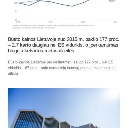
Būsto kainos Lietuvoje nuo 2015 m. pakilo 177 proc.
– 2,7 karto daugiau nei ES vidurkis, o įperkamumas
blogėja ketvirtus metus iš eilės
Būsto kainos Lietuvoje per dešimtmetį išaugo 177 proc., kai ES
vidurkis – 67 proc., rodo asmeninių finansų portalo investuotojui.lt
atlikta