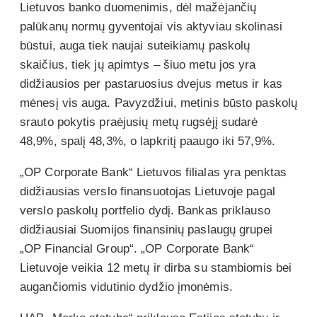
Lietuvos banko duomenimis, dėl mažėjančių
palūkanų normų gyventojai vis aktyviau skolinasi
būstui, auga tiek naujai suteikiamų paskolų
skaičius, tiek jų apimtys – šiuo metu jos yra
didžiausios per pastaruosius dvejus metus ir kas
mėnesį vis auga. Pavyzdžiui, metinis būsto paskolų
srauto pokytis praėjusių metų rugsėjį sudarė
48,9%, spalį 48,3%, o lapkritį paaugo iki 57,9%.
„OP Corporate Bank“ Lietuvos filialas yra penktas
didžiausias verslo finansuotojas Lietuvoje pagal
verslo paskolų portfelio dydį. Bankas priklauso
didžiausiai Suomijos finansinių paslaugų grupei
„OP Financial Group“. „OP Corporate Bank“
Lietuvoje veikia 12 metų ir dirba su stambiomis bei
augančiomis vidutinio dydžio įmonėmis.