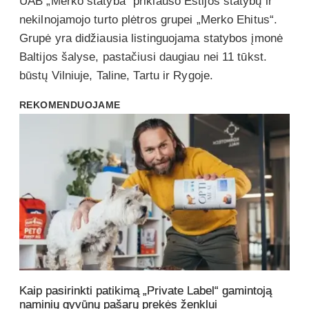
UAB „Merko statyba“ priklauso Estijos statybų ir
nekilnojamojo turto plėtros grupei „Merko Ehitus“.
Grupė yra didžiausia listinguojama statybos įmonė
Baltijos šalyse, pastačiusi daugiau nei 11 tūkst.
būstų Vilniuje, Taline, Tartu ir Rygoje.
REKOMENDUOJAME
Kaip pasirinkti patikimą „Private Label“ gamintoją
naminių gyvūnų pašarų prekės ženklui