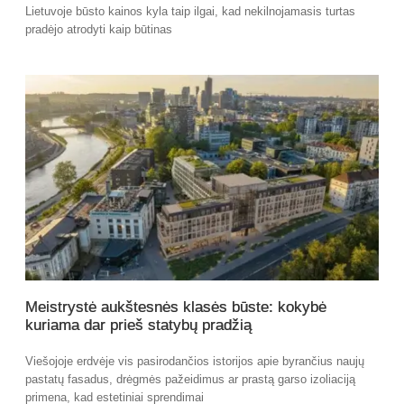
Lietuvoje būsto kainos kyla taip ilgai, kad nekilnojamasis turtas
pradėjo atrodyti kaip būtinas
Meistrystė aukštesnės klasės būste: kokybė
kuriama dar prieš statybų pradžią
Viešojoje erdvėje vis pasirodančios istorijos apie byrančius naujų
pastatų fasadus, drėgmės pažeidimus ar prastą garso izoliaciją
primena, kad estetiniai sprendimai