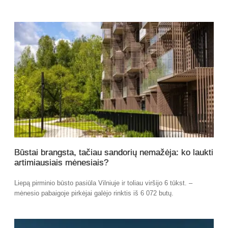
Būstai brangsta, tačiau sandorių nemažėja: ko laukti
artimiausiais mėnesiais?
Liepą pirminio būsto pasiūla Vilniuje ir toliau viršijo 6 tūkst. –
mėnesio pabaigoje pirkėjai galėjo rinktis iš 6 072 butų.