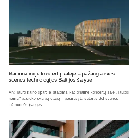
Nacionalinėje koncertų salėje – pažangiausios
scenos technologijos Baltijos šalyse
Ant Tauro kalno sparčiai statoma Nacionalinė koncertų salė „Tautos
namai“ pasiekė svarbų etapą – pasirašyta sutartis dėl scenos
inžinerinės įrangos