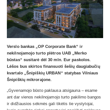
Verslo bankas „OP Corporate Bank“ ir
nekilnojamojo turto plėtros UAB „Merko
būstas“ susitarė dėl 30 mln. Eur paskolos.
Lėšos bus skirtos finansuoti šešių daugiabučių
kvartalo „Šnipiškių URBAN“ statybas Vilniaus
Šnipiškių mikrorajone.
„Gyvenamojo būsto paklausa atsigauna – esame
ant dar vienos nekilnojamojo turto pakilimo bangos
ir didžiausios sėkmės gali tikėtis tie vystytojai,