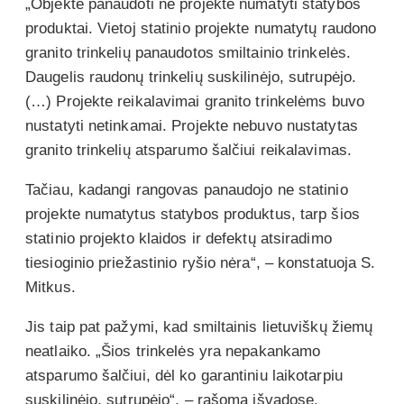
„Objekte panaudoti ne projekte numatyti statybos
produktai. Vietoj statinio projekte numatytų raudono
granito trinkelių panaudotos smiltainio trinkelės.
Daugelis raudonų trinkelių suskilinėjo, sutrupėjo.
(…) Projekte reikalavimai granito trinkelėms buvo
nustatyti netinkamai. Projekte nebuvo nustatytas
granito trinkelių atsparumo šalčiui reikalavimas.
Tačiau, kadangi rangovas panaudojo ne statinio
projekte numatytus statybos produktus, tarp šios
statinio projekto klaidos ir defektų atsiradimo
tiesioginio priežastinio ryšio nėra“, – konstatuoja S.
Mitkus.
Jis taip pat pažymi, kad smiltainis lietuviškų žiemų
neatlaiko. „Šios trinkelės yra nepakankamo
atsparumo šalčiui, dėl ko garantiniu laikotarpiu
suskilinėjo, sutrupėjo“, – rašoma išvadose.