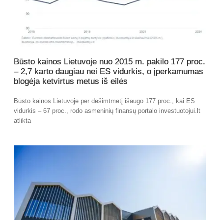
Būsto kainos Lietuvoje nuo 2015 m. pakilo 177 proc.
– 2,7 karto daugiau nei ES vidurkis, o įperkamumas
blogėja ketvirtus metus iš eilės
Būsto kainos Lietuvoje per dešimtmetį išaugo 177 proc., kai ES
vidurkis – 67 proc., rodo asmeninių finansų portalo investuotojui.lt
atlikta