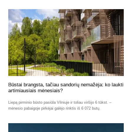
Būstai brangsta, tačiau sandorių nemažėja: ko laukti
artimiausiais mėnesiais?
Liepą pirminio būsto pasiūla Vilniuje ir toliau viršijo 6 tūkst. –
mėnesio pabaigoje pirkėjai galėjo rinktis iš 6 072 butų.