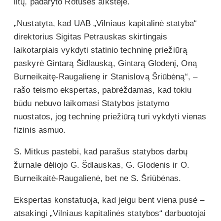
litų, padaryto Rotušės aikštėje.
„Nustatyta, kad UAB „Vilniaus kapitalinė statyba“
direktorius Sigitas Petrauskas skirtingais
laikotarpiais vykdyti statinio techninę priežiūrą
paskyrė Gintarą Šidlauską, Gintarą Glodenį, Oną
Burneikaitę-Raugalienę ir Stanislovą Šriūbėną“, –
rašo teismo ekspertas, pabrėždamas, kad tokiu
būdu nebuvo laikomasi Statybos įstatymo
nuostatos, jog techninę priežiūrą turi vykdyti vienas
fizinis asmuo.
S. Mitkus pastebi, kad parašus statybos darbų
žurnale dėliojo G. Šdlauskas, G. Glodenis ir O.
Burneikaitė-Raugalienė, bet ne S. Šriūbėnas.
Ekspertas konstatuoja, kad jeigu bent viena pusė –
atsakingi „Vilniaus kapitalinės statybos“ darbuotojai