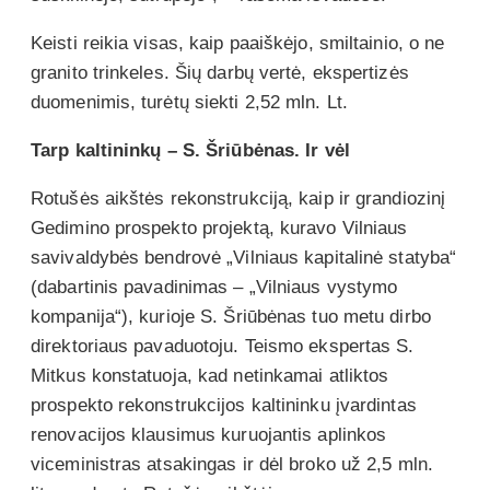
Keisti reikia visas, kaip paaiškėjo, smiltainio, o ne
granito trinkeles. Šių darbų vertė, ekspertizės
duomenimis, turėtų siekti 2,52 mln. Lt.
Tarp kaltininkų – S. Šriūbėnas. Ir vėl
Rotušės aikštės rekonstrukciją, kaip ir grandiozinį
Gedimino prospekto projektą, kuravo Vilniaus
savivaldybės bendrovė „Vilniaus kapitalinė statyba“
(dabartinis pavadinimas – „Vilniaus vystymo
kompanija“), kurioje S. Šriūbėnas tuo metu dirbo
direktoriaus pavaduotoju. Teismo ekspertas S.
Mitkus konstatuoja, kad netinkamai atliktos
prospekto rekonstrukcijos kaltininku įvardintas
renovacijos klausimus kuruojantis aplinkos
viceministras atsakingas ir dėl broko už 2,5 mln.