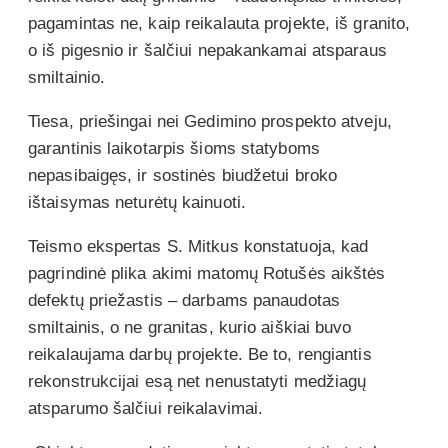
pagamintas ne, kaip reikalauta projekte, iš granito,
o iš pigesnio ir šalčiui nepakankamai atsparaus
smiltainio.
Tiesa, priešingai nei Gedimino prospekto atveju,
garantinis laikotarpis šioms statyboms
nepasibaigęs, ir sostinės biudžetui broko
ištaisymas neturėtų kainuoti.
Teismo ekspertas S. Mitkus konstatuoja, kad
pagrindinė plika akimi matomų Rotušės aikštės
defektų priežastis – darbams panaudotas
smiltainis, o ne granitas, kurio aiškiai buvo
reikalaujama darbų projekte. Be to, rengiantis
rekonstrukcijai esą net nenustatyti medžiagų
atsparumo šalčiui reikalavimai.