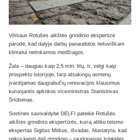
Vilniaus Rotušės aikštės grindinio ekspertizė
parodė, kad dalyje darbų panaudotos lietuviškam
klimatui netinkamos medžiagos.
Žala – daugiau kaip 2,5 mln. litų. Ir, vėlgi kaip
prospekto istorijoje, tarp atsakingų asmenų
įvardijamas daugiabučių renovacijos klausimus
kuruojantis aplinkos viceministras Stanislovas
Šriūbėnas.
Sostinės savivaldybė DELFI pateikė Rotušės
aikštės grindinio ekspertizės, kurią atliko teismo
ekspertas Sigitas Mitkus, išvadas. Nustatyta, kad
reikia keisti dalį grindinio – raudonąsias trinkeles,