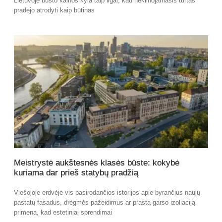
Lietuvoje būsto kainos kyla taip ilgai, kad nekilnojamasis turtas
pradėjo atrodyti kaip būtinas
Meistrystė aukštesnės klasės būste: kokybė
kuriama dar prieš statybų pradžią
Viešojoje erdvėje vis pasirodančios istorijos apie byrančius naujų
pastatų fasadus, drėgmės pažeidimus ar prastą garso izoliaciją
primena, kad estetiniai sprendimai