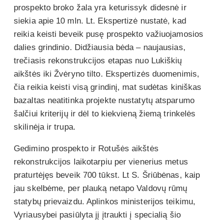
prospekto broko žala yra keturissyk didesnė ir
siekia apie 10 mln. Lt. Ekspertizė nustatė, kad
reikia keisti beveik pusę prospekto važiuojamosios
dalies grindinio. Didžiausia bėda – naujausias,
trečiasis rekonstrukcijos etapas nuo Lukiškių
aikštės iki Žvėryno tilto. Ekspertizės duomenimis,
čia reikia keisti visą grindinį, mat sudėtas kiniškas
bazaltas neatitinka projekte nustatytų atsparumo
šalčiui kriterijų ir dėl to kiekvieną žiemą trinkelės
skilinėja ir trupa.
Gedimino prospekto ir Rotušės aikštės
rekonstrukcijos laikotarpiu per vienerius metus
praturtėjęs beveik 700 tūkst. Lt S. Šriūbėnas, kaip
jau skelbėme, per plauką netapo Valdovų rūmų
statybų prievaizdu. Aplinkos ministerijos teikimu,
Vyriausybei pasiūlyta jį įtraukti į specialią šio