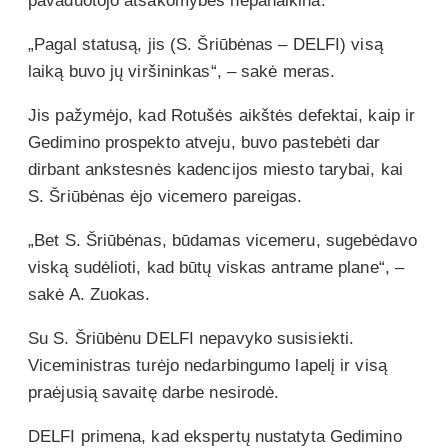
pavaduotojo atsakomybės nepanaikina.
„Pagal statusą, jis (S. Šriūbėnas – DELFI) visą
laiką buvo jų viršininkas“, – sakė meras.
Jis pažymėjo, kad Rotušės aikštės defektai, kaip ir
Gedimino prospekto atveju, buvo pastebėti dar
dirbant ankstesnės kadencijos miesto tarybai, kai
S. Šriūbėnas ėjo vicemero pareigas.
„Bet S. Šriūbėnas, būdamas vicemeru, sugebėdavo
viską sudėlioti, kad būtų viskas antrame plane“, –
sakė A. Zuokas.
Su S. Šriūbėnu DELFI nepavyko susisiekti.
Viceministras turėjo nedarbingumo lapelį ir visą
praėjusią savaitę darbe nesirodė.
DELFI primena, kad ekspertų nustatyta Gedimino