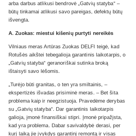
arba darbus atlikusi bendrovė „Gatvių statyba“ –
būtų tinkamai atlikusi savo pareigas, defektų būtų
išvengta.
A. Zuokas: miestui kišenių purtyti nereikės
Vilniaus meras Artūras Zuokas DELFI teigė, kad
Rotušės aikštei tebegalioja garantinis laikotarpis, o
„Gatvių statyba“ geranoriškai sutinka broką
ištaisyti savo lėšomis.
„Turėjo būti granitas, o ten yra smiltainis, –
ekspertizės išvadas prisiminė meras. – Bet šita
problema kaip ir neegzistuoja. Pravedėme derybas
su „Gatvių statyba“. Dar garantinis laikotarpis
galioja, įmonė finansiškai stipri. Įmonė pripažįsta,
kad yra problema. Dabar savivaldybė derasi, per
kurį laiką jie įvykdys garantinį remontą ir visas