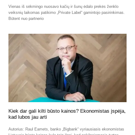
Vienas iš sėkmingo nuosavo kačių ir šunų ėdalo prekės ženklo
veiksnių laikomas patikimo „Private Label“ gamintojo pasirinkimas.
Būtent nuo partnerio
Kiek dar gali kilti būsto kainos? Ekonomistas įspėja,
kad lubos jau arti
Autorius: Raul Eamets, banko „Bigbank“ vyriausiasis ekonomistas