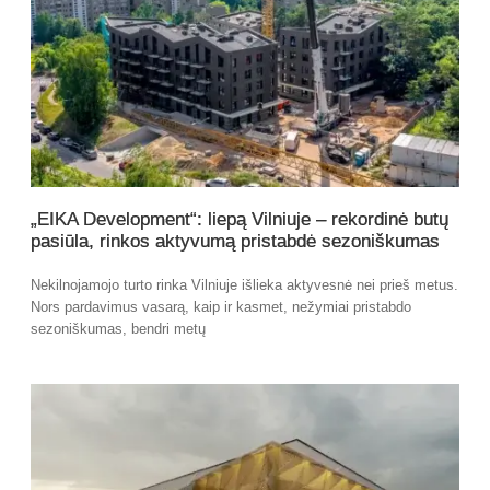
„EIKA Development“: liepą Vilniuje – rekordinė butų
pasiūla, rinkos aktyvumą pristabdė sezoniškumas
Nekilnojamojo turto rinka Vilniuje išlieka aktyvesnė nei prieš metus.
Nors pardavimus vasarą, kaip ir kasmet, nežymiai pristabdo
sezoniškumas, bendri metų