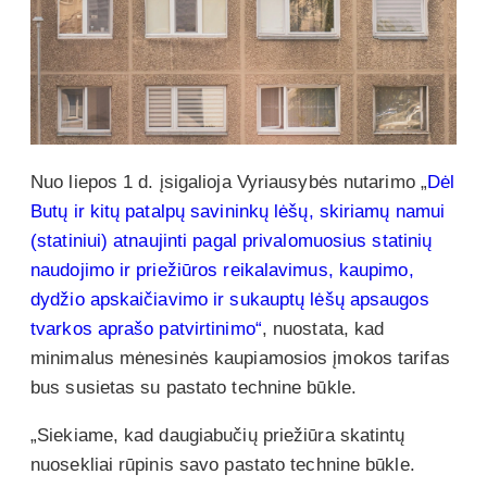
Nuo liepos 1 d. įsigalioja Vyriausybės nutarimo „
Dėl
Butų ir kitų patalpų savininkų lėšų, skiriamų namui
(statiniui) atnaujinti pagal privalomuosius statinių
naudojimo ir priežiūros reikalavimus, kaupimo,
dydžio apskaičiavimo ir sukauptų lėšų apsaugos
tvarkos aprašo patvirtinimo“
, nuostata, kad
minimalus mėnesinės kaupiamosios įmokos tarifas
bus susietas su pastato technine būkle.
„Siekiame, kad daugiabučių priežiūra skatintų
nuosekliai rūpinis savo pastato technine būkle.