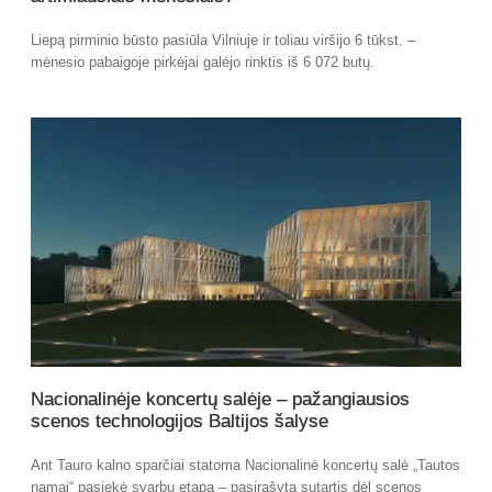
Liepą pirminio būsto pasiūla Vilniuje ir toliau viršijo 6 tūkst. –
mėnesio pabaigoje pirkėjai galėjo rinktis iš 6 072 butų.
Nacionalinėje koncertų salėje – pažangiausios
scenos technologijos Baltijos šalyse
Ant Tauro kalno sparčiai statoma Nacionalinė koncertų salė „Tautos
namai“ pasiekė svarbų etapą – pasirašyta sutartis dėl scenos