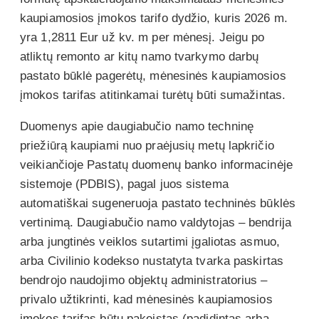
kaupiamosios įmokos tarifo dydžio, kuris 2026 m.
yra 1,2811 Eur už kv. m per mėnesį. Jeigu po
atliktų remonto ar kitų namo tvarkymo darbų
pastato būklė pagerėtų, mėnesinės kaupiamosios
įmokos tarifas atitinkamai turėtų būti sumažintas.
Duomenys apie daugiabučio namo techninę
priežiūrą kaupiami nuo praėjusių metų lapkričio
veikiančioje Pastatų duomenų banko informacinėje
sistemoje (PDBIS), pagal juos sistema
automatiškai sugeneruoja pastato techninės būklės
vertinimą. Daugiabučio namo valdytojas – bendrija
arba jungtinės veiklos sutartimi įgaliotas asmuo,
arba Civilinio kodekso nustatyta tvarka paskirtas
bendrojo naudojimo objektų administratorius –
privalo užtikrinti, kad mėnesinės kaupiamosios
įmokos tarifas būtų pakeistas (padidintas arba