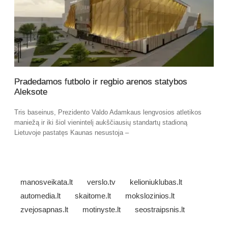
Pradedamos futbolo ir regbio arenos statybos
Aleksote
Tris baseinus, Prezidento Valdo Adamkaus lengvosios atletikos
maniežą ir iki šiol vienintelį aukščiausių standartų stadioną
Lietuvoje pastatęs Kaunas nesustoja –
manosveikata.lt
verslo.tv
kelioniuklubas.lt
automedia.lt
skaitome.lt
mokslozinios.lt
zvejosapnas.lt
motinyste.lt
seostraipsnis.lt