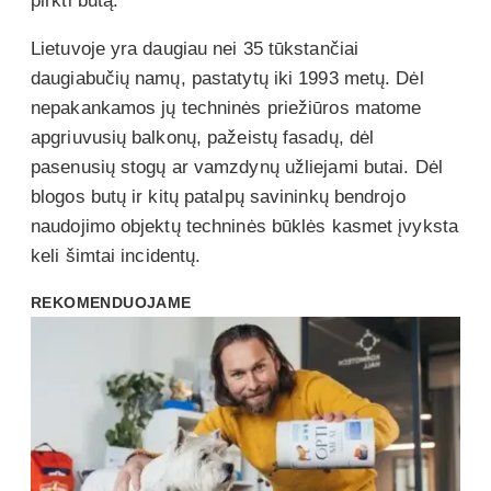
pirkti butą.
Lietuvoje yra daugiau nei 35 tūkstančiai
daugiabučių namų, pastatytų iki 1993 metų. Dėl
nepakankamos jų techninės priežiūros matome
apgriuvusių balkonų, pažeistų fasadų, dėl
pasenusių stogų ar vamzdynų užliejami butai. Dėl
blogos butų ir kitų patalpų savininkų bendrojo
naudojimo objektų techninės būklės kasmet įvyksta
keli šimtai incidentų.
REKOMENDUOJAME