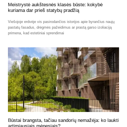
Meistrystė aukštesnės klasės būste: kokybė
kuriama dar prieš statybų pradžią
Viešojoje erdvėje vis pasirodančios istorijos apie byrančius naujų
pastatų fasadus, drėgmės pažeidimus ar prastą garso izoliaciją
primena, kad estetiniai sprendimai
Būstai brangsta, tačiau sandorių nemažėja: ko laukti
artimiausiais mėnesiais?