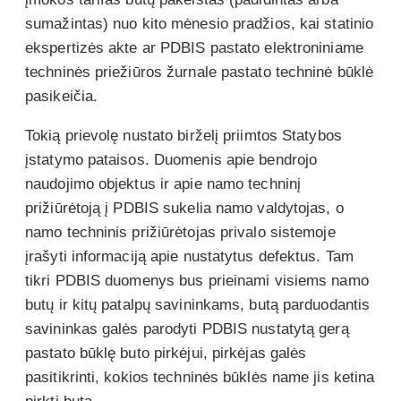
sumažintas) nuo kito mėnesio pradžios, kai statinio
ekspertizės akte ar PDBIS pastato elektroniniame
techninės priežiūros žurnale pastato techninė būklė
pasikeičia.
Tokią prievolę nustato birželį priimtos Statybos
įstatymo pataisos. Duomenis apie bendrojo
naudojimo objektus ir apie namo techninį
prižiūrėtoją į PDBIS sukelia namo valdytojas, o
namo techninis prižiūrėtojas privalo sistemoje
įrašyti informaciją apie nustatytus defektus. Tam
tikri PDBIS duomenys bus prieinami visiems namo
butų ir kitų patalpų savininkams, butą parduodantis
savininkas galės parodyti PDBIS nustatytą gerą
pastato būklę buto pirkėjui, pirkėjas galės
pasitikrinti, kokios techninės būklės name jis ketina