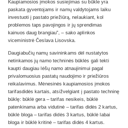
Kaupiamosios įmokos susiejimas su būkle yra
paskata gyventojams ir namų valdytojams laiku
investuoti į pastato priežiūrą, nelaukiant, kol
problemos taps pavojingos ir jų sprendimas
kainuos daug brangiau”, – sako aplinkos
viceministrė Česlava Lisovska.
Daugiabučių namų savininkams dėl nustatytos
netinkamos jų namo techninės būklės gali tekti
kaupti daugiau lėšų namo atnaujinimui pagal
privalomuosius pastatų naudojimo ir priežiūros
reikalavimus. Mėnesinės kaupiamosios įmokos
tarifasdidės kartais, atsižvelgiant į pastato techninę
būklę: būklė gera – tarifas nesikeis, būklė
patenkinama arba vidutinė – tarifas didės 2 kartus,
būklė bloga – tarifas didės 3 kartus, būklė labai
bloga ir būklė kritinė – tarifas didės 4 kartus.