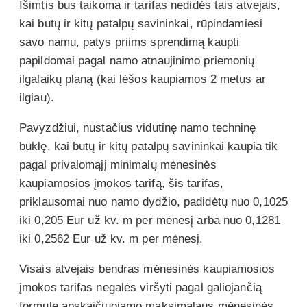
Išimtis bus taikoma ir tarifas nedidės tais atvejais,
kai butų ir kitų patalpų savininkai, rūpindamiesi
savo namu, patys priims sprendimą kaupti
papildomai pagal namo atnaujinimo priemonių
ilgalaikų planą (kai lėšos kaupiamos 2 metus ar
ilgiau).
Pavyzdžiui, nustačius vidutinę namo techninę
būklę, kai butų ir kitų patalpų savininkai kaupia tik
pagal privalomąjį minimalų mėnesinės
kaupiamosios įmokos tarifą, šis tarifas,
priklausomai nuo namo dydžio, padidėtų nuo 0,1025
iki 0,205 Eur už kv. m per mėnesį arba nuo 0,1281
iki 0,2562 Eur už kv. m per mėnesį.
Visais atvejais bendras mėnesinės kaupiamosios
įmokos tarifas negalės viršyti pagal galiojančią
formulę apskaičiuojamo maksimalaus mėnesinės