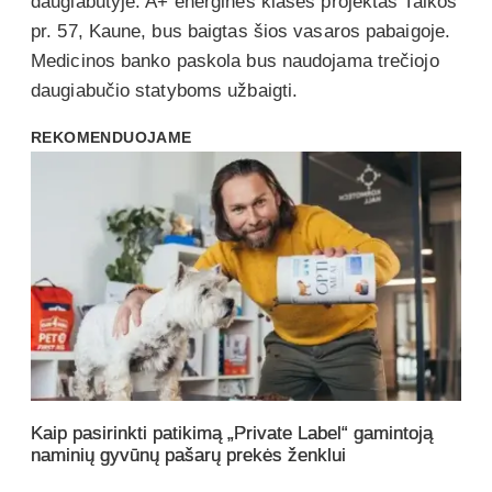
daugiabutyje. A+ energinės klasės projektas Taikos
pr. 57, Kaune, bus baigtas šios vasaros pabaigoje.
Medicinos banko paskola bus naudojama trečiojo
daugiabučio statyboms užbaigti.
REKOMENDUOJAME
Kaip pasirinkti patikimą „Private Label“ gamintoją
naminių gyvūnų pašarų prekės ženklui