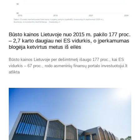
Būsto kainos Lietuvoje nuo 2015 m. pakilo 177 proc.
– 2,7 karto daugiau nei ES vidurkis, o įperkamumas
blogėja ketvirtus metus iš eilės
Būsto kainos Lietuvoje per dešimtmetį išaugo 177 proc., kai ES
vidurkis – 67 proc., rodo asmeninių finansų portalo investuotojui.lt
atlikta