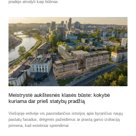
pradėjo atrodyti kaip būtinas
Meistrystė aukštesnės klasės būste: kokybė
kuriama dar prieš statybų pradžią
Viešojoje erdvėje vis pasirodančios istorijos apie byrančius naujų
pastatų fasadus, drėgmės pažeidimus ar prastą garso izoliaciją
primena, kad estetiniai sprendimai