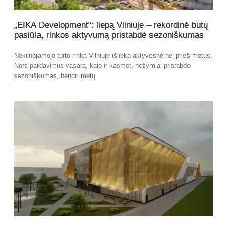
„EIKA Development“: liepą Vilniuje – rekordinė butų
pasiūla, rinkos aktyvumą pristabdė sezoniškumas
Nekilnojamojo turto rinka Vilniuje išlieka aktyvesnė nei prieš metus.
Nors pardavimus vasarą, kaip ir kasmet, nežymiai pristabdo
sezoniškumas, bendri metų