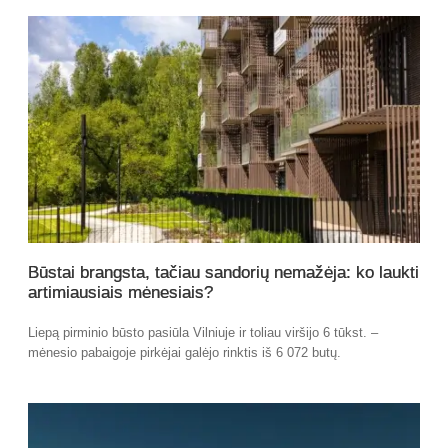
Būstai brangsta, tačiau sandorių nemažėja: ko laukti
artimiausiais mėnesiais?
Liepą pirminio būsto pasiūla Vilniuje ir toliau viršijo 6 tūkst. –
mėnesio pabaigoje pirkėjai galėjo rinktis iš 6 072 butų.