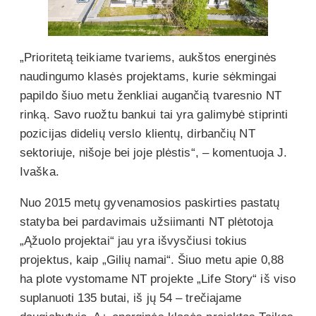
„Prioritetą teikiame tvariems, aukštos energinės
naudingumo klasės projektams, kurie sėkmingai
papildo šiuo metu ženkliai augančią tvaresnio NT
rinką. Savo ruožtu bankui tai yra galimybė stiprinti
pozicijas didelių verslo klientų, dirbančių NT
sektoriuje, nišoje bei joje plėstis“, – komentuoja J.
Ivaška.
Nuo 2015 metų gyvenamosios paskirties pastatų
statyba bei pardavimais užsiimanti NT plėtotoja
„Ąžuolo projektai“ jau yra išvysčiusi tokius
projektus, kaip „Gilių namai“. Šiuo metu apie 0,88
ha plote vystomame NT projekte „Life Story“ iš viso
suplanuoti 135 butai, iš jų 54 – trečiajame