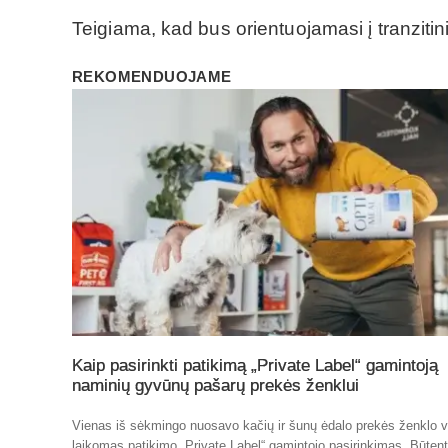
Teigiama, kad bus orientuojamasi į tranzitiniu
REKOMENDUOJAME
Kaip pasirinkti patikimą „Private Label“ gamintoją
naminių gyvūnų pašarų prekės ženklui
Vienas iš sėkmingo nuosavo kačių ir šunų ėdalo prekės ženklo v
laikomas patikimo „Private Label“ gamintojo pasirinkimas. Būten