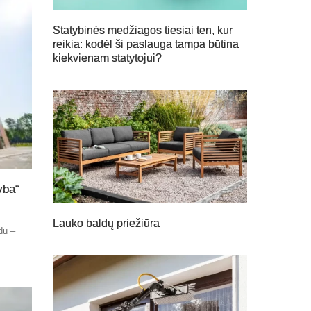
Statybinės medžiagos tiesiai ten, kur
reikia: kodėl ši paslauga tampa būtina
kiekvienam statytojui?
yba“
Lauko baldų priežiūra
du –