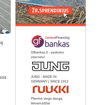
tį
Gfbankas.lt - paskolos
internetu!
isos
JUNG - MADE IN
GERMANY | SINCE 1912
Plieninė stogo danga,
lietvamzdžiai