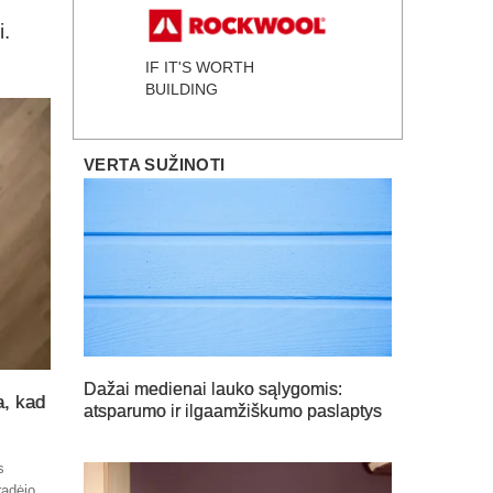
i.
IF IT'S WORTH
BUILDING
VERTA SUŽINOTI
Dažai medienai lauko sąlygomis:
a, kad
atsparumo ir ilgaamžiškumo paslaptys
s
radėjo