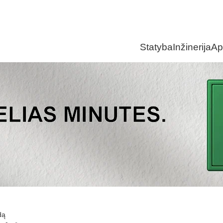
Statyba
Inžinerija
Ap
dą