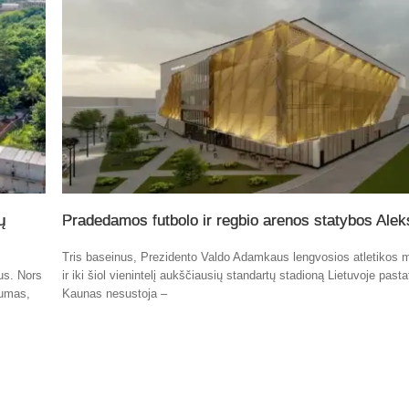
ų
Pradedamos futbolo ir regbio arenos statybos Alek
Tris baseinus, Prezidento Valdo Adamkaus lengvosios atletikos 
tus. Nors
ir iki šiol vienintelį aukščiausių standartų stadioną Lietuvoje past
kumas,
Kaunas nesustoja –