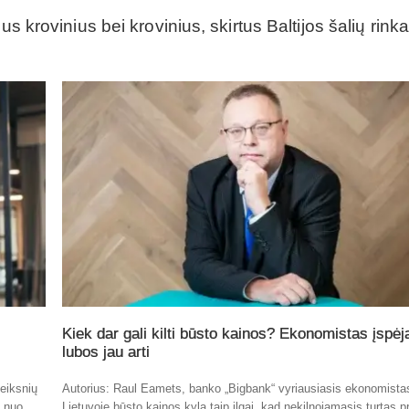
s krovinius bei krovinius, skirtus Baltijos šalių rinka
Kiek dar gali kilti būsto kainos? Ekonomistas įspėj
lubos jau arti
eiksnių
Autorius: Raul Eamets, banko „Bigbank“ vyriausiasis ekonomista
t nuo
Lietuvoje būsto kainos kyla taip ilgai, kad nekilnojamasis turtas p