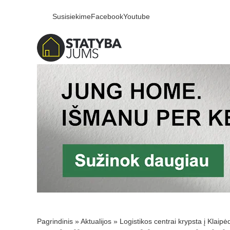
Susisiekime
Facebook
Youtube
Pagrindinis
»
Aktualijos
»
Logistikos centrai krypsta į Klaipė