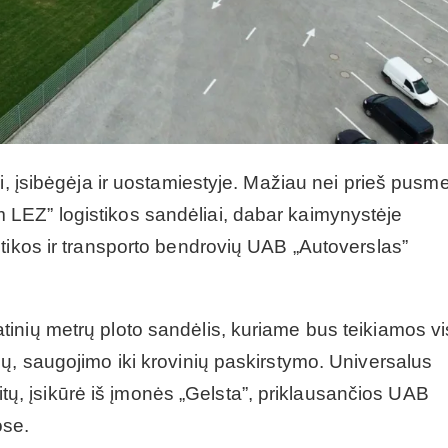
i, įsibėgėja ir uostamiestyje. Mažiau nei prieš pusme
LEZ” logistikos sandėliai, dabar kaimynystėje
tikos ir transporto bendrovių UAB „Autoverslas”
inių metrų ploto sandėlis, kuriame bus teikiamos v
ų, saugojimo iki krovinių paskirstymo. Universalus
 litų, įsikūrė iš įmonės „Gelsta”, priklausančios UAB
ose.