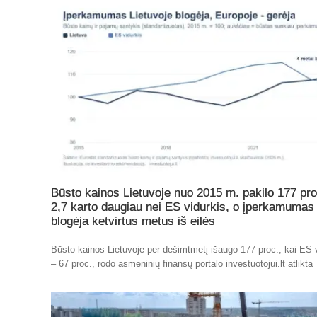
Būsto kainos Lietuvoje nuo 2015 m. pakilo 177 pro
2,7 karto daugiau nei ES vidurkis, o įperkamumas
blogėja ketvirtus metus iš eilės
Būsto kainos Lietuvoje per dešimtmetį išaugo 177 proc., kai ES 
– 67 proc., rodo asmeninių finansų portalo investuotojui.lt atlikta