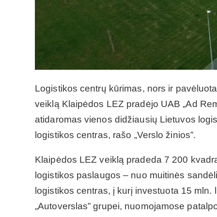
Logistikos centrų kūrimas, nors ir pavėluota
veiklą Klaipėdos LEZ pradėjo UAB „Ad Rem 
atidaromas vienos didžiausių Lietuvos logis
logistikos centras, rašo „Verslo žinios”.
Klaipėdos LEZ veiklą pradeda 7 200 kvadrat
logistikos paslaugos – nuo muitinės sandėli
logistikos centras, į kurį investuota 15 mln.
„Autoverslas” grupei, nuomojamose patalp