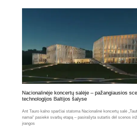
Nacionalinėje koncertų salėje – pažangiausios sc
technologijos Baltijos šalyse
Ant Tauro kalno sparčiai statoma Nacionalinė koncertų salė „Tau
namai“ pasiekė svarbų etapą – pasirašyta sutartis dėl scenos inž
įrangos