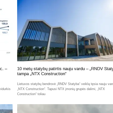
c. –
10 metų statybų patirtis nauju vardu – „RNDV Stat
tampa „NTX Construction“
Lietuvos statybų bendrovė „RNDV Statyba“ veiklą tęsia nauju var
vidurkis
„NTX Construction“. Tapusi NTX įmonių grupės dalimi, „NTX
Construction“ toliau