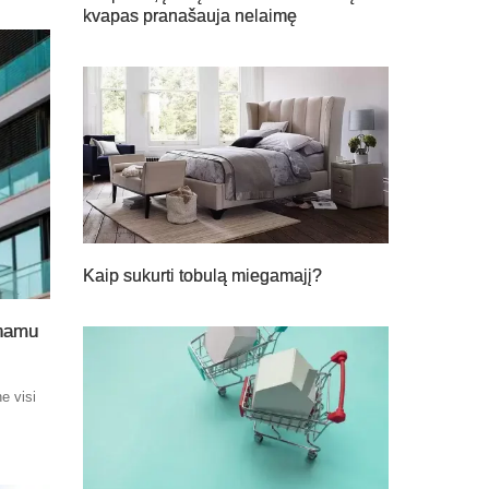
kvapas pranašauja nelaimę
Kaip sukurti tobulą miegamajį?
 namu
e visi