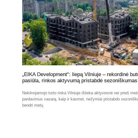
„EIKA Development“: liepą Vilniuje – rekordinė but
pasiūla, rinkos aktyvumą pristabdė sezoniškumas
Nekilnojamojo turto rinka Vilniuje išlieka aktyvesnė nei prieš me
pardavimus vasarą, kaip ir kasmet, nežymiai pristabdo sezoniš
bendri metų