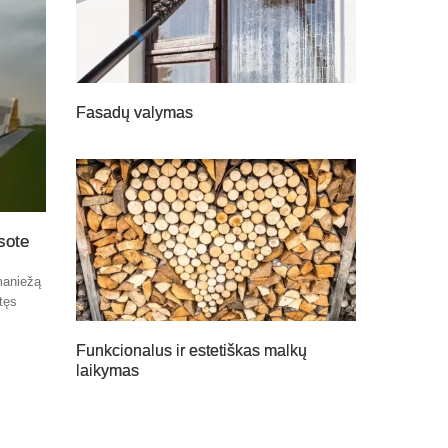
Fasadų valymas
sote
maniežą
atęs
Funkcionalus ir estetiškas malkų
laikymas