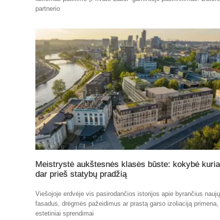
partnerio
Meistrystė aukštesnės klasės būste: kokybė kuri
dar prieš statybų pradžią
Viešojoje erdvėje vis pasirodančios istorijos apie byrančius nauj
fasadus, drėgmės pažeidimus ar prastą garso izoliaciją primena,
estetiniai sprendimai