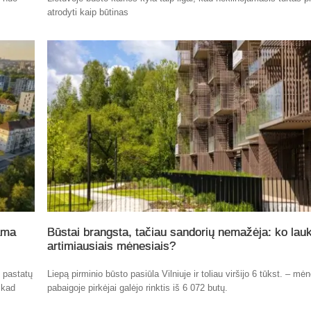
atrodyti kaip būtinas
ama
Būstai brangsta, tačiau sandorių nemažėja: ko lauk
artimiausiais mėnesiais?
ų pastatų
Liepą pirminio būsto pasiūla Vilniuje ir toliau viršijo 6 tūkst. – mė
 kad
pabaigoje pirkėjai galėjo rinktis iš 6 072 butų.