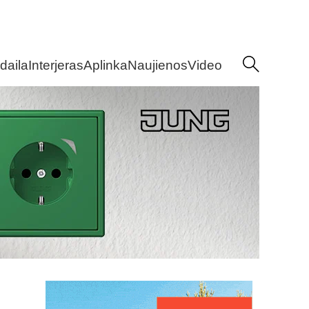
daila
Interjeras
Aplinka
Naujienos
Video