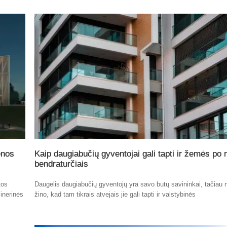
enos
Kaip daugiabučių gyventojai gali tapti ir žemės po
bendraturčiais
tos
Daugelis daugiabučių gyventojų yra savo butų savininkai, tačiau n
inerinės
žino, kad tam tikrais atvejais jie gali tapti ir valstybinės