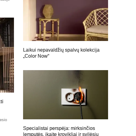
Laikui nepavaldžių spalvų kolekcija
„Color Now“
ti
nesio
Specialistai perspėja: mirksinčios
lemputės, įkaitę krovikliai ir svilėsių