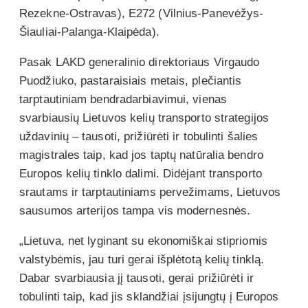
Rezekne-Ostravas), E272 (Vilnius-Panevėžys-
Šiauliai-Palanga-Klaipėda).
Pasak LAKD generalinio direktoriaus Virgaudo
Puodžiuko, pastaraisiais metais, plečiantis
tarptautiniam bendradarbiavimui, vienas
svarbiausių Lietuvos kelių transporto strategijos
uždavinių – tausoti, prižiūrėti ir tobulinti šalies
magistrales taip, kad jos taptų natūralia bendro
Europos kelių tinklo dalimi. Didėjant transporto
srautams ir tarptautiniams pervežimams, Lietuvos
sausumos arterijos tampa vis modernesnės.
„Lietuva, net lyginant su ekonomiškai stipriomis
valstybėmis, jau turi gerai išplėtotą kelių tinklą.
Dabar svarbiausia jį tausoti, gerai prižiūrėti ir
tobulinti taip, kad jis sklandžiai įsijungtų į Europos