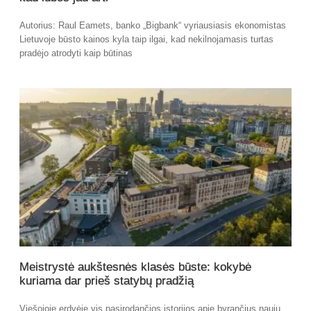
Autorius: Raul Eamets, banko „Bigbank“ vyriausiasis ekonomistas
Lietuvoje būsto kainos kyla taip ilgai, kad nekilnojamasis turtas
pradėjo atrodyti kaip būtinas
Meistrystė aukštesnės klasės būste: kokybė
kuriama dar prieš statybų pradžią
Viešojoje erdvėje vis pasirodančios istorijos apie byrančius naujų