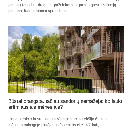
pastatų fasadus, drėgmės pažeidimus ar prastą garso izoliaciją
primena, kad estetiniai sprendimai
Būstai brangsta, tačiau sandorių nemažėja: ko laukti
artimiausiais mėnesiais?
Liepą pirminio būsto pasiūla Vilniuje ir toliau viršijo 6 tūkst. –
mėnesio pabaigoje pirkėjai galėjo rinktis iš 6 072 butų.