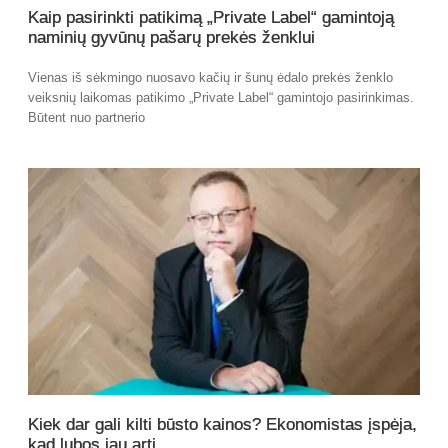
Kaip pasirinkti patikimą „Private Label“ gamintoją
naminių gyvūnų pašarų prekės ženklui
Vienas iš sėkmingo nuosavo kačių ir šunų ėdalo prekės ženklo
veiksnių laikomas patikimo „Private Label“ gamintojo pasirinkimas.
Būtent nuo partnerio
Kiek dar gali kilti būsto kainos? Ekonomistas įspėja,
kad lubos jau arti