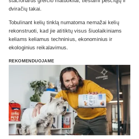
stacionarūs greičio matuokliai, tiesiami pėsčiųjų ir
dviračių takai.
Tobulinant kelių tinklą numatoma nemažai kelių
rekonstruoti, kad jie atitiktų visus šiuolaikiniams
keliams keliamus techninius, ekonominius ir
ekologinius reikalavimus.
REKOMENDUOJAME