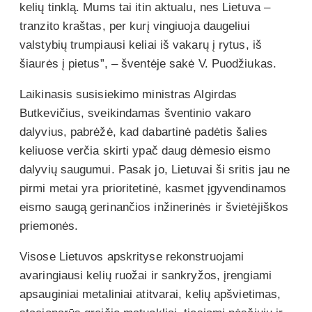
kelių tinklą. Mums tai itin aktualu, nes Lietuva –
tranzito kraštas, per kurį vingiuoja daugeliui
valstybių trumpiausi keliai iš vakarų į rytus, iš
šiaurės į pietus”, – šventėje sakė V. Puodžiukas.
Laikinasis susisiekimo ministras Algirdas
Butkevičius, sveikindamas šventinio vakaro
dalyvius, pabrėžė, kad dabartinė padėtis šalies
keliuose verčia skirti ypač daug dėmesio eismo
dalyvių saugumui. Pasak jo, Lietuvai ši sritis jau ne
pirmi metai yra prioritetinė, kasmet įgyvendinamos
eismo saugą gerinančios inžinerinės ir švietėjiškos
priemonės.
Visose Lietuvos apskrityse rekonstruojami
avaringiausi kelių ruožai ir sankryžos, įrengiami
apsauginiai metaliniai atitvarai, kelių apšvietimas,