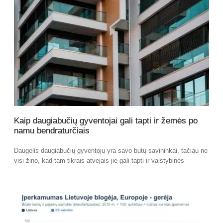
Kaip daugiabučių gyventojai gali tapti ir žemės po
namu bendraturčiais
Daugelis daugiabučių gyventojų yra savo butų savininkai, tačiau ne
visi žino, kad tam tikrais atvejais jie gali tapti ir valstybinės