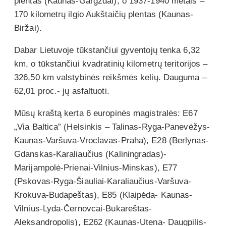
plentas (Kaunas-Gargždai), o 1937-1940 metais –
170 kilometrų ilgio Aukštaičių plentas (Kaunas-
Biržai).
Dabar Lietuvoje tūkstančiui gyventojų tenka 6,32
km, o tūkstančiui kvadratinių kilometrų teritorijos –
326,50 km valstybinės reikšmės kelių. Dauguma –
62,01 proc.- jų asfaltuoti.
Mūsų kraštą kerta 6 europinės magistralės: E67
„Via Baltica” (Helsinkis – Talinas-Ryga-Panevėžys-
Kaunas-Varšuva-Vroclavas-Praha), E28 (Berlynas-
Gdanskas-Karaliaučius (Kaliningradas)-
Marijampolė-Prienai-Vilnius-Minskas), E77
(Pskovas-Ryga-Šiauliai-Karaliaučius-Varšuva-
Krokuva-Budapeštas), E85 (Klaipėda- Kaunas-
Vilnius-Lyda-Černovcai-Bukareštas-
Aleksandropolis), E262 (Kaunas-Utena- Daugpilis-