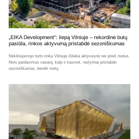
„EIKA Development“: liepą Vilniuje – rekordinė butų
pasiūla, rinkos aktyvumą pristabdė sezoniškumas
Nekilnojamojo turto rinka Vilniuje išlieka aktyvesnė nei prieš metus.
Nors pardavimus vasarą, kaip ir kasmet, nežymiai pristabdo
sezoniškumas, bendri metų